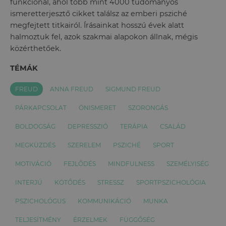
funkcionál, ahol több mint 4000 tudományos
ismeretterjesztő cikket találsz az emberi psziché
megfejtett titkairól. Írásainkat hosszú évek alatt
halmoztuk fel, azok szakmai alapokon állnak, mégis
közérthetőek.
TÉMÁK
FREUD
ANNA FREUD
SIGMUND FREUD
PÁRKAPCSOLAT
ÖNISMERET
SZORONGÁS
BOLDOGSÁG
DEPRESSZIÓ
TERÁPIA
CSALÁD
MEGKÜZDÉS
SZERELEM
PSZICHÉ
SPORT
MOTIVÁCIÓ
FEJLŐDÉS
MINDFULNESS
SZEMÉLYISÉG
INTERJÚ
KÖTŐDÉS
STRESSZ
SPORTPSZICHOLÓGIA
PSZICHOLÓGUS
KOMMUNIKÁCIÓ
MUNKA
TELJESÍTMÉNY
ÉRZELMEK
FÜGGŐSÉG