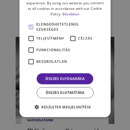
experience. By using our website you consent
mindig biztos esztéta –
to all cookies in accordance with our Cookie
Ferenczi Sándor és a Nyugat
Policy.
Bővebben
ELENGEDHETETLENÜL
MÁDAI NÁNDOR
SZÜKSÉGES
TELJESÍTMÉNY
CÉLZÁS
FUNKCIONALITÁS
BESOROLATLAN
ÖSSZES ELFOGADÁSA
ÖSSZES ELUTASÍTÁSA
RÉSZLETEK MEGJELENÍTÉSE
KAPCSOLATAINK