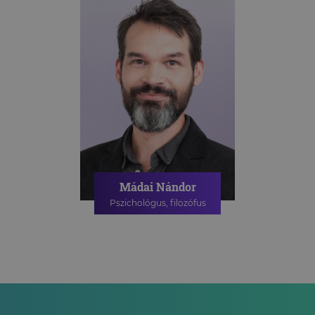
Mádai Nándor
Pszichológus, filozófus
PSZICHOLÓGIAI TANÁCSADÁS
ONLINE PSZICHOLÓGIAI
TANÁCSADÁS