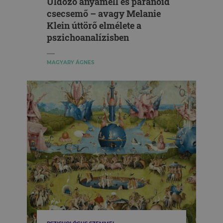
Üldöző anyamell és paranoid
csecsemő – avagy Melanie
Klein úttörő elmélete a
pszichoanalízisben
MAGYARY ÁGNES