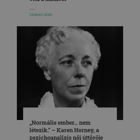
FARKAS VERA
„Normális ember… nem
létezik.” – Karen Horney, a
pszichoanalízis női úttörője