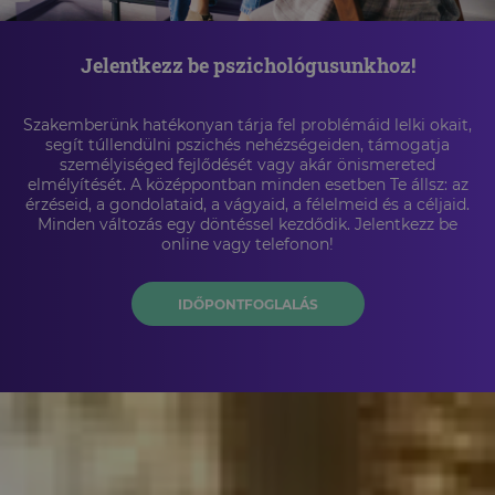
Jelentkezz be pszichológusunkhoz!
Szakemberünk hatékonyan tárja fel problémáid lelki okait,
segít túllendülni pszichés nehézségeiden, támogatja
személyiséged fejlődését vagy akár önismereted
elmélyítését. A középpontban minden esetben Te állsz: az
érzéseid, a gondolataid, a vágyaid, a félelmeid és a céljaid.
Minden változás egy döntéssel kezdődik. Jelentkezz be
online vagy telefonon!
IDŐPONTFOGLALÁS