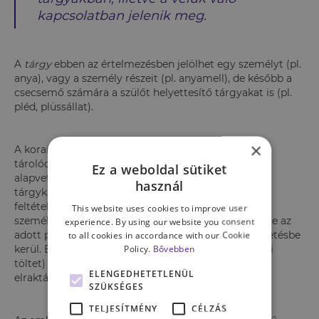
kapcsolatban jelenik meg.
A
tárgy
ebben az értelmezésben jelölhet egy személyt (pl.
anya), vagy a személy részeit (pl. anyamell), de később a
csecsemő számára a szülőt helyettesítő tárgyakat is (pl.
pléd, plüssállat).
×
A korai kapcsolati tapasztalatok az emlékekben
tárolódnak tudattalanul, és a személyiségre nézve
Ez a weboldal sütiket
alapvető formáló hatásuk van. A szintén
használ
tárgykapcsolatokban gondolkodó Kernberg azt
feltételezte, hogy az anyának (mint vonatkoztatási
This website uses cookies to improve user
személynek) az aktív része, és a csecsemő aktív része az
experience. By using our website you consent
adott pillanatban domináló érzelem által összeköttetésbe
to all cookies in accordance with our Cookie
Policy.
Bővebben
kerül. Ez az egység (anya része-gyerek része-érzelmi
töltet) alkot egy résztárgykapcsolati diádot, ami
ELENGEDHETETLENÜL
elraktározódik az emlékezetben.
SZÜKSÉGES
TELJESÍTMÉNY
CÉLZÁS