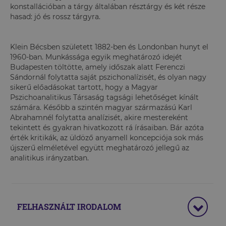
konstallációban a tárgy általában résztárgy és két része
hasad: jó és rossz tárgyra.
Klein Bécsben született 1882-ben és Londonban hunyt el
1960-ban. Munkássága egyik meghatározó idejét
Budapesten töltötte, amely időszak alatt Ferenczi
Sándornál folytatta saját pszichonalízisét, és olyan nagy
sikerű előadásokat tartott, hogy a Magyar
Pszichoanalitikus Társaság tagsági lehetőséget kínált
számára. Később a szintén magyar származású Karl
Abrahamnél folytatta analízisét, akire mestereként
tekintett és gyakran hivatkozott rá írásaiban. Bár azóta
érték kritikák, az üldöző anyamell koncepciója sok más
újszerű elméletével együtt meghatározó jellegű az
analitikus irányzatban.
FELHASZNÁLT IRODALOM