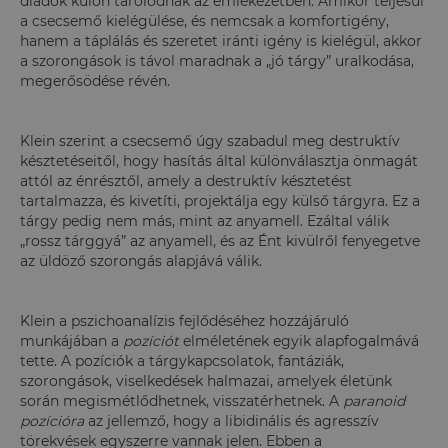
diádok külön tárolódnak az emlékezetben. Amikor teljesül
a csecsemő kielégülése, és nemcsak a komfortigény,
hanem a táplálás és szeretet iránti igény is kielégül, akkor
a szorongások is távol maradnak a „jó tárgy” uralkodása,
megerősödése révén.
Klein szerint a csecsemő úgy szabadul meg destruktív
késztetéseitől, hogy hasítás által különválasztja önmagát
attól az énrésztől, amely a destruktív késztetést
tartalmazza, és kivetíti, projektálja egy külső tárgyra. Ez a
tárgy pedig nem más, mint az anyamell. Ezáltal válik
„rossz tárggyá” az anyamell, és az Ént kivülről fenyegetve
az üldöző szorongás alapjává válik.
Klein a pszichoanalízis fejlődéséhez hozzájáruló
munkájában a
pozíciót
elméletének egyik alapfogalmává
tette. A pozíciók a tárgykapcsolatok, fantáziák,
szorongások, viselkedések halmazai, amelyek életünk
során megismétlődhetnek, visszatérhetnek. A
paranoid
pozícióra
az jellemző, hogy a libidinális és agresszív
törekvések egyszerre vannak jelen. Ebben a