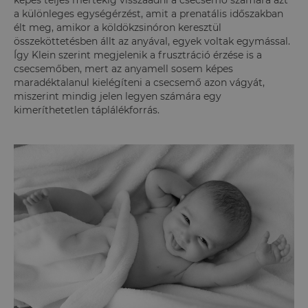
képes teljes mértékig visszaadni a csecsemő számára azt
a különleges egységérzést, amit a prenatális időszakban
élt meg, amikor a köldökzsinóron keresztül
összeköttetésben állt az anyával, egyek voltak egymással.
Így Klein szerint megjelenik a frusztráció érzése is a
csecsemőben, mert az anyamell sosem képes
maradéktalanul kielégíteni a csecsemő azon vágyát,
miszerint mindig jelen legyen számára egy
kimeríthetetlen táplálékforrás.