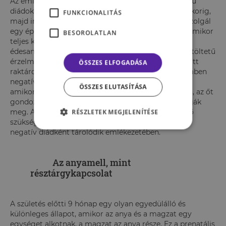
Az emlékezetbe a pozitív és a negatív érzelmi töltetű
diádok külön raktározódnak körülbelül 36 hónapos korig,
FUNKCIONALITÁS
majd integrálódnak. Pozitív diádra kitűnő például szolgál
egy éppen megszoptatott csecsemő tapasztalata, amikor
BESOROLATLAN
teljes kielégülésben, biztonságban érezve magát,
édesanyja karjaiban szúnyókál tele hassal. A pozitív töltetű
érzelmekkel átitatott emlék a tudatosság szintje alatt
ÖSSZES ELFOGADÁSA
raktározódik a csecsemő memóriájában. Ezzel szemben
negatív diád lehet a csecsemőnek az a tapasztalata,
ÖSSZES ELUTASÍTÁSA
amikor hiába sír ordítva, éhesen és kétségbeesetten, az őt
gondozó felnőtt nem siet segítségére, nem szoptatják
meg. A magára maradt és kiszolgáltatott csecsemő
RÉSZLETEK MEGJELENÍTÉSE
szükséglete kielégítetlen marad, és ez a tapasztalat
negatív diádként tárolódik emlékezetében.
Az anyamell, mint
résztárgykapcsolat
A születés előtti 9 hónap egy olyan egyedülálló és
különleges állapot, amikor az anya és a magzat egy
egységet alkotnak, a magzat az anya része. Ez a prenatális