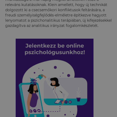
releváns kutatásoknak. Klein amellett, hogy új technikát
dolgozott ki a csecsemőkori konfliktusok feltárására, a
freudi személyiségfejlődés-elméletre építkezve hagyott
lenyomatot a pszichonalitikus terápiában, új kifejezésekkel
gazdagítva az analitikus irányzat fogalomkészletét.