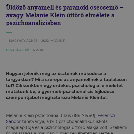
Üldöző anyamell és paranoid csecsemő –
avagy Melanie Klein úttörő elmélete a
pszichoanalízisben
MAGYARY ÁGNES
2022. MÁJUS 31.
OLVASÁSI IDŐ:
6 PERC
Hogyan jelenik meg az ösztönök működése a
tárgyakban? Mi a szerepe az anyamellnek a tápláláson
túl? Cikkünkben egy érdekes pszichológiai elméletet
mutatunk be, a gyermek-pszichonalízis fejlődése
szempontjából meghatározó Melanie Kleintől.
Melanie Klein pszichoanalitikus (1882-1960),
Ferenczi
Sándor
tanítványa, a brit pszichoanalitikus iskola
megalapítója és a pszichológia úttörő alakja volt. Szellemi
munkássága a mai napig megkerülhetetlen része a