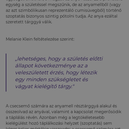
egység a születéssel megszűnik, de az anyamellből (vagy
az azt szimbólikusan reprezentáló cumisüvegből) történő
szoptatás bizonyos szintig pótolni tudja. Az anya ezáltal
szeretett tárggyá válik.
Melanie Klein feltételezése szerint:
„lehetséges, hogy a születés előtti
állapot következménye az a
veleszületett érzés, hogy létezik
egy minden szükségletet és
vágyat kielégítő tárgy."
A csecsemő számára az anyamell résztárggyá alakul és
összeolvad az anyával, valamint a kapcsolat megerősödik
a táplálás révén. Azonban még a legtökéletesebb
kielégülést hozó táplálkozási helyzet (szoptatás) sem