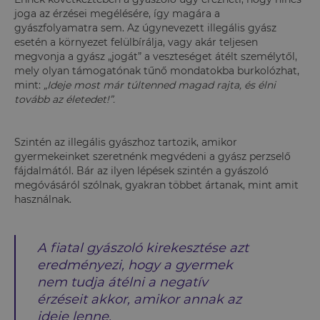
joga az érzései megélésére, így magára a
gyászfolyamatra sem. Az úgynevezett illegális gyász
esetén a környezet felülbírálja, vagy akár teljesen
megvonja a gyász „jogát” a veszteséget átélt személytől,
mely olyan támogatónak tűnő mondatokba burkolózhat,
mint:
„Ideje most már túltenned magad rajta, és élni
tovább az életedet!”.
Szintén az illegális gyászhoz tartozik, amikor
gyermekeinket szeretnénk megvédeni a gyász perzselő
fájdalmától. Bár az ilyen lépések szintén a gyászoló
megóvásáról szólnak, gyakran többet ártanak, mint amit
használnak.
A fiatal gyászoló kirekesztése azt
eredményezi, hogy a gyermek
nem tudja átélni a negatív
érzéseit akkor, amikor annak az
ideje lenne.