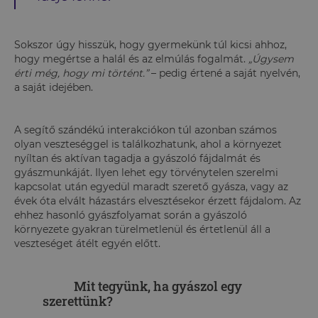
Sokszor úgy hisszük, hogy gyermekünk túl kicsi ahhoz,
hogy megértse a halál és az elmúlás fogalmát.
„Úgysem
érti még, hogy mi történt.”
– pedig értené a saját nyelvén,
a saját idejében.
A segítő szándékú interakciókon túl azonban számos
olyan veszteséggel is találkozhatunk, ahol a környezet
nyíltan és aktívan tagadja a gyászoló fájdalmát és
gyászmunkáját. Ilyen lehet egy törvénytelen szerelmi
kapcsolat után egyedül maradt szerető gyásza, vagy az
évek óta elvált házastárs elvesztésekor érzett fájdalom. Az
ehhez hasonló gyászfolyamat során a gyászoló
környezete gyakran türelmetlenül és értetlenül áll a
veszteséget átélt egyén előtt.
Mit tegyünk, ha gyászol egy
szerettünk?