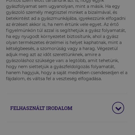
Fontos szem előtt tartanunk azt is, hogy egyik
gyászfolyamat sem ugyanolyan, mint a másik. Ha egy
gyászoló személy megtisztel minket a bizalmával, és
betekintést ad a gyászmunkájába, igyekezzünk elfogadni
az érzéseit akkor is, ha nem értünk vele egyet. Az értő
figyelmünkön túl azzal is segíthetjük a gyász folyamatát,
ha egy nyugodt környezetet biztosítunk, ahol a gyász
olyan természetes érzelmei is helyet kaphatnak, mint a
kétségbeesés, a szomorúság vagy a harag. Végezetül
adjuk meg azt az időt szerettünknek, amire a
gyászoláshoz szüksége van: a legtöbb, amit tehetünk,
hogy nem siettetjük a gyászfeldolgozás folyamatát,
hanem hagyjuk, hogy a saját medrében csendesedjen el a
fájdalom, és váltsa fel a veszteség elfogadása.
FELHASZNÁLT IRODALOM