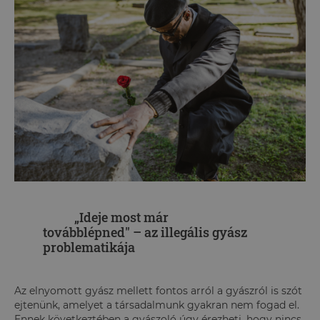
„Ideje most már
továbblépned" – az illegális gyász
problematikája
Az elnyomott gyász mellett fontos arról a gyászról is szót
ejtenünk, amelyet a társadalmunk gyakran nem fogad el.
Ennek következtében a gyászoló úgy érezheti, hogy nincs