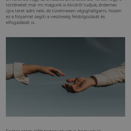
történetet már mi magunk is kívülről tudjuk, érdemes
újra teret adni neki, és türelmesen végighallgatni, hiszen
ez a folyamat segíti a veszteség feldolgozását és
elfogadását is.