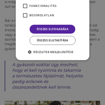
is megnyilvánulhat, mint például:
„Neked most erősnek
FUNKCIONALITÁS
kell lenned, a gyermekeidnek szükségük van rád!”.
BESOROLATLAN
Bár a mondat elsőre helyénvalónak tűnik, az ilyen
tanácsokkal könnyen azt érhetjük el, hogy a gyászoló azt
ÖSSZES ELFOGADÁSA
érezze, nincs itt a megfelelő idő a feldúltság, szomorúság
vagy az abszolút üresség megélésére. Ezek az érzelmek
azonban a gyász természetes reakciói, melyeket ha nem a
ÖSSZES ELUTASÍTÁSA
megfelelő időben élünk át, megnehezítik és eltolják a
gyászmunkát.
RÉSZLETEK MEGJELENÍTÉSE
A gyászoló ezáltal úgy érezheti,
hogy el kell nyomnia és takarnia
a természetes fájdalmát, helyette
pedig erősnek és
összeszedettnek kell lennie.