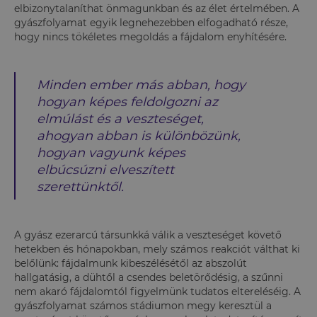
elbizonytalaníthat önmagunkban és az élet értelmében. A
gyászfolyamat egyik legnehezebben elfogadható része,
hogy nincs tökéletes megoldás a fájdalom enyhítésére.
Minden ember más abban, hogy
hogyan képes feldolgozni az
elmúlást és a veszteséget,
ahogyan abban is különbözünk,
hogyan vagyunk képes
elbúcsúzni elveszített
szerettünktől.
A gyász ezerarcú társunkká válik a veszteséget követő
hetekben és hónapokban, mely számos reakciót válthat ki
belőlünk: fájdalmunk kibeszélésétől az abszolút
hallgatásig, a dühtől a csendes beletörődésig, a szűnni
nem akaró fájdalomtól figyelmünk tudatos eltereléséig. A
gyászfolyamat számos stádiumon megy keresztül a