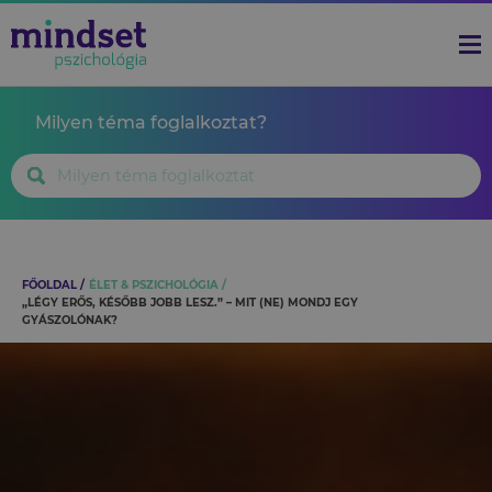
Milyen téma foglalkoztat?
FŐOLDAL
ÉLET & PSZICHOLÓGIA
„LÉGY ERŐS, KÉSŐBB JOBB LESZ.” – MIT (NE) MONDJ EGY
GYÁSZOLÓNAK?