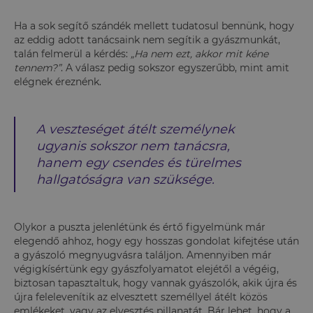
Ha a sok segítő szándék mellett tudatosul bennünk, hogy
az eddig adott tanácsaink nem segítik a gyászmunkát,
talán felmerül a kérdés:
„Ha nem ezt, akkor mit kéne
tennem?”
. A válasz pedig sokszor egyszerűbb, mint amit
elégnek éreznénk.
A veszteséget átélt személynek
ugyanis sokszor nem tanácsra,
hanem egy csendes és türelmes
hallgatóságra van szüksége.
Olykor a puszta jelenlétünk és értő figyelmünk már
elegendő ahhoz, hogy egy hosszas gondolat kifejtése után
a gyászoló megnyugvásra találjon. Amennyiben már
végigkísértünk egy gyászfolyamatot elejétől a végéig,
biztosan tapasztaltuk, hogy vannak gyászolók, akik újra és
újra felelevenítik az elvesztett személlyel átélt közös
emlékeket, vagy az elvesztés pillanatát. Bár lehet, hogy a