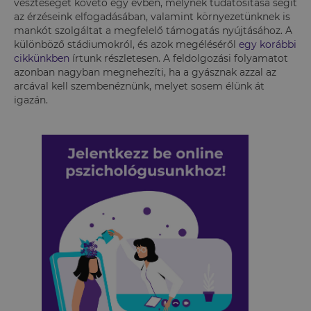
veszteséget követő egy évben, melynek tudatosítása segít
az érzéseink elfogadásában, valamint környezetünknek is
mankót szolgáltat a megfelelő támogatás nyújtásához. A
különböző stádiumokról, és azok megéléséről
egy korábbi
cikkünkben
írtunk részletesen. A feldolgozási folyamatot
azonban nagyban megnehezíti, ha a gyásznak azzal az
arcával kell szembenéznünk, melyet sosem élünk át
igazán.