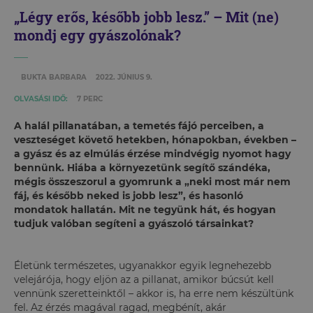
„Légy erős, később jobb lesz.” – Mit (ne)
mondj egy gyászolónak?
BUKTA BARBARA
2022. JÚNIUS 9.
OLVASÁSI IDŐ:
7 PERC
A halál pillanatában, a temetés fájó perceiben, a
veszteséget követő hetekben, hónapokban, években –
a gyász és az elmúlás érzése mindvégig nyomot hagy
bennünk. Hiába a környezetünk segítő szándéka,
mégis összeszorul a gyomrunk a „neki most már nem
fáj, és később neked is jobb lesz”, és hasonló
mondatok hallatán. Mit ne tegyünk hát, és hogyan
tudjuk valóban segíteni a gyászoló társainkat?
Életünk természetes, ugyanakkor egyik legnehezebb
velejárója, hogy eljön az a pillanat, amikor búcsút kell
vennünk szeretteinktől – akkor is, ha erre nem készültünk
fel. Az érzés magával ragad, megbénít, akár