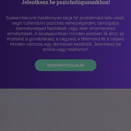
Jelentkezz be pszichológusunkhoz!
Szakemberünk hatékonyan tárja fel problémáid lelki okait,
segít túllendülni pszichés nehézségeiden, támogatja
személyiséged fejlődését vagy akár önismereted
elmélyítését. A középpontban minden esetben Te állsz: az
érzéseid, a gondolataid, a vágyaid, a félelmeid és a céljaid.
Minden változás egy döntéssel kezdődik. Jelentkezz be
online vagy telefonon!
IDŐPONTFOGLALÁS