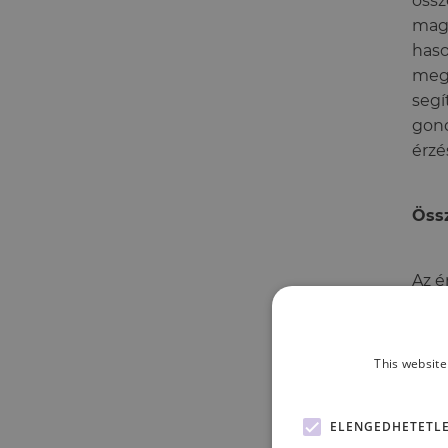
össz
magu
haso
megm
segí
gond
érzé
Össz
Az é
adód
esem
gyak
This website
hall
szen
ELENGEDHETETL