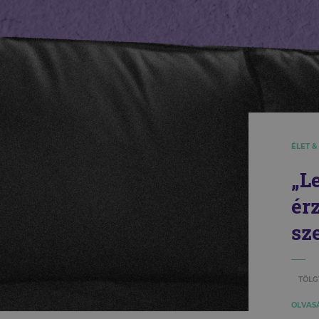
ÉLET &
„L
ér
sz
TÖLG
OLVASÁ