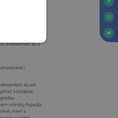
lataink
lményeit ítéli meg
ti érzéseinket és a
lményeinket?
déseinket, és azt
egíthet kordában
goldás.
 nem mindig fogadja
inket, mert a
n ezek a közös