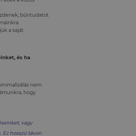
zdenek, bűntudatot
émáinkra
ük a saját
nket, és ha
inimalizálás nem
számunkra, hogy
éseinket, vagy
. Ez hosszú távon