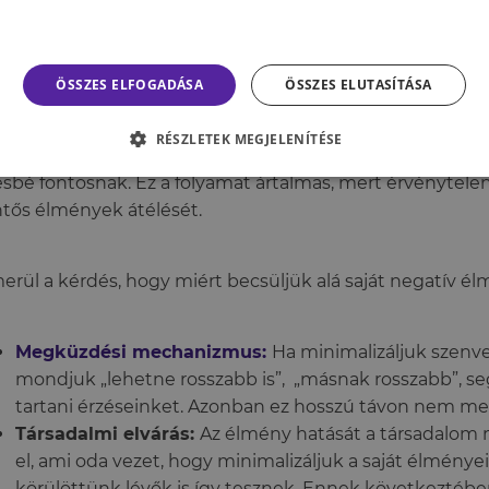
Ez az összehasonlítás igen hamar érzelmeink és tapaszta
minimalizálásához vezet.
ÖSSZES ELFOGADÁSA
ÖSSZES ELUTASÍTÁSA
RÉSZLETEK MEGJELENÍTÉSE
kicsinylés egy kognitív torzítás: ekkor az egyén a saját é
sbé fontosnak. Ez a folyamat ártalmas, mert érvénytelení
ntős élmények átélését.
erül a kérdés, hogy miért becsüljük alá saját negatív é
Megküzdési mechanizmus:
Ha minimalizáljuk szenve
mondjuk „lehetne rosszabb is”, „másnak rosszabb”, s
tartani érzéseinket. Azonban ez hosszú távon nem me
Társadalmi elvárás:
Az élmény hatását a társadalom
el, ami oda vezet, hogy minimalizáljuk a saját élménye
körülöttünk lévők is így tesznek. Ennek következtébe