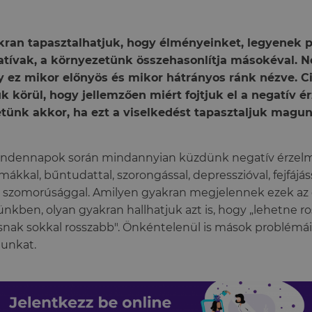
ran tapasztalhatjuk, hogy élményeinket, legyenek p
tívak, a környezetünk összehasonlítja másokéval. 
 ez mikor előnyös és mikor hátrányos ránk nézve. 
uk körül, hogy jellemzően miért fojtjuk el a negatív é
tünk akkor, ha ezt a viselkedést tapasztaljuk magu
ndennapok során mindannyian küzdünk negatív érzelm
mákkal, bűntudattal, szorongással, depresszióval, fejfájá
 szomorúsággal. Amilyen gyakran megjelennek ezek az 
ünkben, olyan gyakran hallhatjuk azt is, hogy „lehetne ro
nak sokkal rosszabb". Önkéntelenül is mások problémái
tunkat.