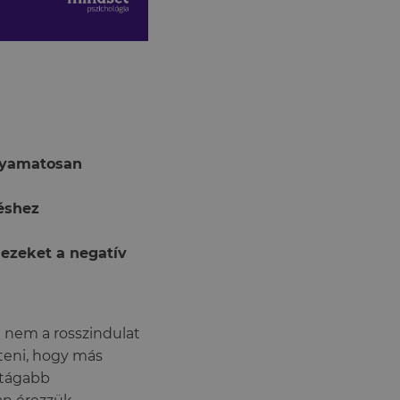
olyamatosan
léshez
ezeket a negatív
n nem a rosszindulat
íteni, hogy más
 tágabb