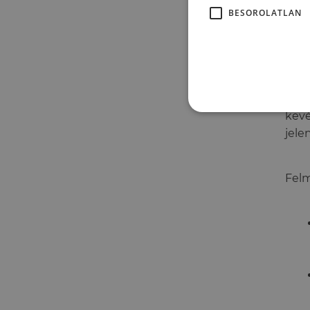
BESOROLATLAN
A le
kevé
jele
Felm