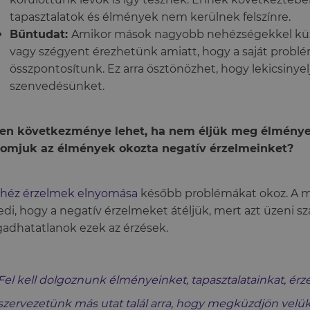
tapasztalatok és élmények nem kerülnek felszínre.
Bűntudat:
Amikor mások nagyobb nehézségekkel kü
vagy szégyent érezhetünk amiatt, hogy a saját probl
összpontosítunk. Ez arra ösztönözhet, hogy lekicsinyelj
szenvedésünket.
yen következménye lehet, ha nem éljük meg élményei
yomjuk az élmények okozta negatív érzelmeinket?
héz érzelmek elnyomása
később problémákat okoz. A m
di, hogy a negatív érzelmeket átéljük, mert azt üzeni 
gadhatatlanok ezek az érzések.
Fel kell dolgoznunk élményeinket, tapasztalatainkat, érz
szervezetünk más utat talál arra, hogy megküzdjön velük