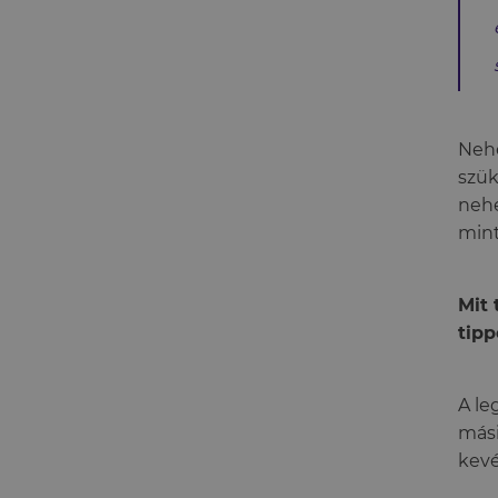
Neh
szük
nehé
mint
Mit 
tipp
A le
mási
kevé