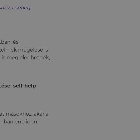
hoz, esetleg
ban, és
érzelmek megélése is
 is megjelenhetnek,
ése: self-help
at másokhoz, akár a
onban erre igen