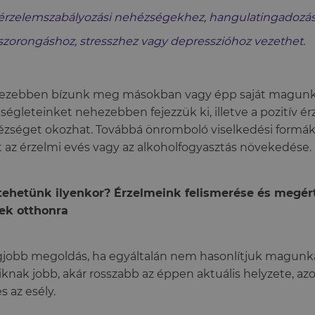
érzelemszabályozási nehézségekhez, hangulatingadozás
szorongáshoz, stresszhez vagy depresszióhoz vezethet.
ezebben bízunk meg másokban vagy épp saját magunk
ségleteinket nehezebben fejezzük ki, illetve a pozitív 
zséget okozhat. Továbbá önromboló viselkedési formák
 az érzelmi evés vagy az alkoholfogyasztás növekedése.
tehetünk ilyenkor? Érzelmeink felismerése és megért
ek otthonra
gjobb megoldás, ha egyáltalán nem hasonlítjuk magunk
knak jobb, akár rosszabb az éppen aktuális helyzete, az
s az esély.