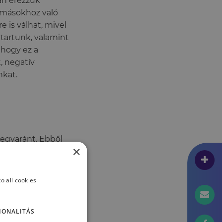
an érezzük
 másokhoz való
 is válhat, mivel
tartunk, valamint
 hogy ez a
, negatív
nkat.
 egyaránt. Ebből
×
ol a különböző
e jelentős hatást
ra is. Mivel gyakran
o all cookies
saját
dalmunknak.
IONALITÁS