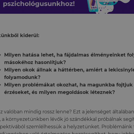
ünkből kiderül:
Milyen hatása lehet, ha fájdalmas élményeinket f
másokéhoz hasonlítjuk?
Milyen okok állnak a háttérben, amiért a lekicsiny
folyamodunk?
Milyen problémákat okozhat, ha magunkba fojtjuk 
érzéseket, és milyen megoldások léteznek?
z valóban mindig rossz lenne? Ezt a jelenséget általába
i, a környezetünkben lévők jó szándékkal próbálnak seg
pektívából szemlélhessük a helyzetünket. Problémáink