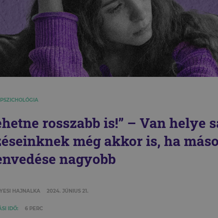
 PSZICHOLÓGIA
ehetne rosszabb is!” – Van helye s
zéseinknek még akkor is, ha más
envedése nagyobb
YESI HAJNALKA
2024. JÚNIUS 21.
SI IDŐ:
6 PERC