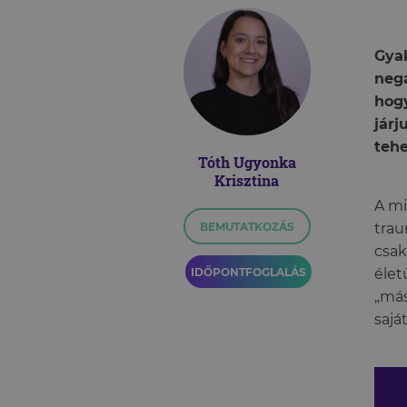
Gyak
nega
hogy
járj
tehe
Tóth Ugyonka
Krisztina
A mi
BEMUTATKOZÁS
trau
csak
IDŐPONTFOGLALÁS
élet
„más
sajá