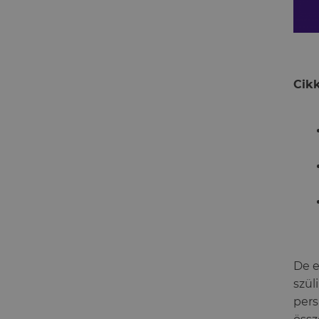
Cikk
De e
szül
pers