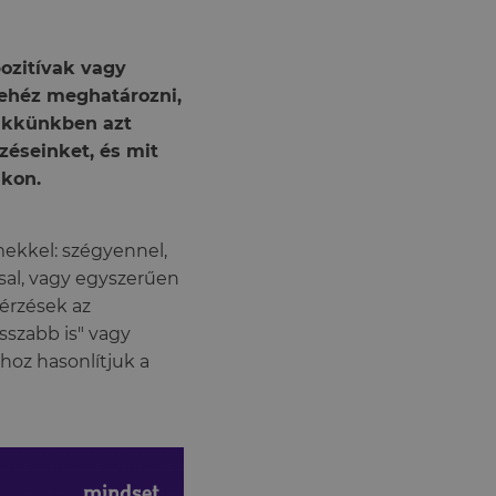
ozitívak vagy
Nehéz meghatározni,
Cikkünkben azt
rzéseinket, és mit
nkon.
ekkel: szégyennel,
ssal, vagy egyszerűen
érzések az
sszabb is" vagy
hoz hasonlítjuk a