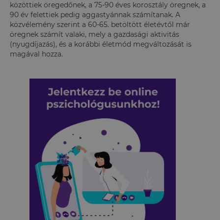
közöttiek öregedőnek, a 75-90 éves korosztály öregnek, a
90 év felettiek pedig aggastyánnak számítanak. A
közvélemény szerint a 60-65. betöltött életévtől már
öregnek számít valaki, mely a gazdasági aktivitás
(nyugdíjazás), és a korábbi életmód megváltozását is
magával hozza.