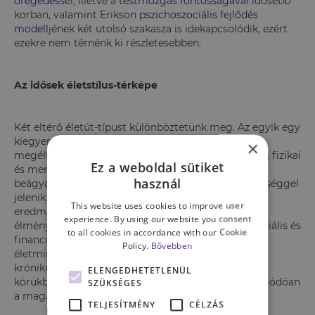
öregedés
sel, illetve a
testmozgás fontosságával
idősebb
korban, valamint Erikson
pszichoszociális fejlődés
modell
jének két utolsó szakasza is idekapcsolódik, ezért
ezekre nem térnénk ki részletesebben.
Az idősek életstílus-térképe
Két eltérő életút-típust különböztetünk meg. Az egyik egy
kiegyensúlyozottabb, gyakran jobb anyagi jólétben
×
megélt öregedési modell, melyre jobb életminőség, fizikai
Ez a weboldal sütiket
és mentális egészség jellemző, amelyet a szociális
használ
beágyazottság is megtámogat. Nagyobb valószínűséggel
jelenik meg ennél a csoportnál az életúttal és az
This website uses cookies to improve user
eredményekkel való elégedettség és a koherencia
experience. By using our website you consent
élménye. A másik csoportba tartozók rosszabb szociális és
to all cookies in accordance with our Cookie
financiális háttérrel rendelkeznek, az objektív
Policy.
Bővebben
életminőségüket gyakran befolyásolják különböző
krónikus megbetegedések. Gyakrabban jelentkezik
ELENGEDHETETLENÜL
körükben az egyedüllét és az izoláció, ehhez kapcsolódóan
SZÜKSÉGES
a magányosság érzése is megjelenik.
TELJESÍTMÉNY
CÉLZÁS