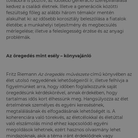
továbbra is pozitív, az idősebb generáció szerepvállalása
kedvez a családi életnek. Illetve a generációk közötti
feszültség főleg az alábbi három témakör mentén
alakulhat ki: az idősebb korosztály beleszólása a fiatalok
életébe; a munkahelyi teljesítmény és megbecsülés
mérlegelése; illetve a feleslegesség érzése és az anyagi
problémák.
Az öregedés mint esély – könyvajánló
Fritz Riemann
Az öregedés művészete
című könyvében az
élet utolsó negyedének lehetőségeiről ír, illetve felhívja a
figyelmünket arra, hogy időben foglalkozzunk saját
öregedésünk kérdéskörével, annak érdekében, hogy
tartalmas idős kort élhessünk meg. Hangsúlyozza az élet
értelmének személyes és egyéni keresésének,
megtalálásának és elfogadásának lehetőségét is. A
koherenciára való törekvés, az életcélokkal és életúttal
való elszámolás mind ehhez kapcsolódó egyéni
megoldások lehetnek, ezért hasznos olvasmány lehet
mindazoknak, akik a téma iránt érdeklődnek vagy