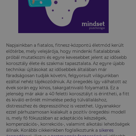
Napjainkban a fiatalos, fitnesz-központú életmód került
előtérbe, mely velejárója, hogy mindenki fiatalabbnak
próbál mutatkozni és egyre kevesebbet jelent az idősebb
korosztály élete és szakmai tapasztalata. Az egyre újabb
technikai újításokat az idősebbek általában már
fáradságosan tudják követni, felgyorsult világunkban
ezáltal nehéz tájékozódniuk. Az öregedés így válhatott az
évek során egy kínos, takargatnivaló folyamattá. Ez a
jelenség már akár a 40 feletti korosztályt is érintheti, a fitt
és kiváló erőnlét mímelése pedig túlvállaláshoz,
distresszhez és depresszióhoz is vezethet. Ugyanakkor
ezzel párhuzamosan kialakult a pozitív öregedési modell
is, mely fő fókuszában az adaptációs készségek,
kompenzációs-, korrekciós-, valamint alkotási lehetőségek
állnak. Korábbi cikkeinkben foglalkoztunk a
sikeres