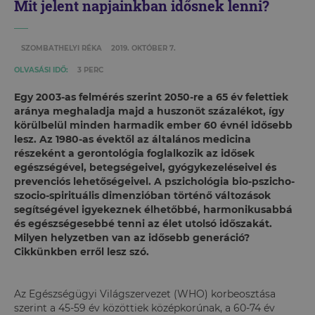
Mit jelent napjainkban idősnek lenni?
SZOMBATHELYI RÉKA
2019. OKTÓBER 7.
OLVASÁSI IDŐ:
3 PERC
Egy 2003-as felmérés szerint 2050-re a 65 év felettiek
aránya meghaladja majd a huszonöt százalékot, így
körülbelül minden harmadik ember 60 évnél idősebb
lesz. Az 1980-as évektől az általános medicina
részeként a gerontológia foglalkozik az idősek
egészségével, betegségeivel, gyógykezeléseivel és
prevenciós lehetőségeivel. A pszichológia bio-pszicho-
szocio-spirituális dimenzióban történő változások
segítségével igyekeznek élhetőbbé, harmonikusabbá
és egészségesebbé tenni az élet utolsó időszakát.
Milyen helyzetben van az idősebb generáció?
Cikkünkben erről lesz szó.
Az Egészségügyi Világszervezet (WHO) korbeosztása
szerint a 45-59 év közöttiek középkorúnak, a 60-74 év