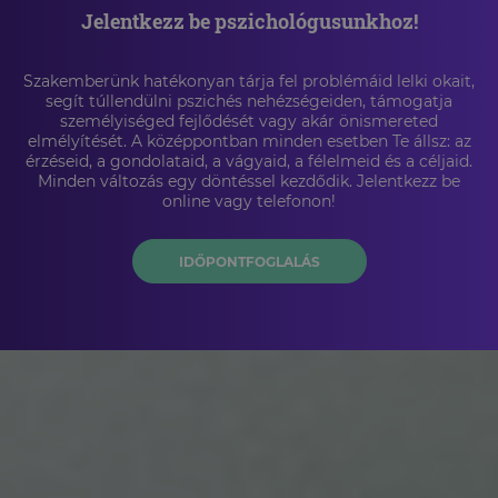
Jelentkezz be pszichológusunkhoz!
Szakemberünk hatékonyan tárja fel problémáid lelki okait,
segít túllendülni pszichés nehézségeiden, támogatja
személyiséged fejlődését vagy akár önismereted
elmélyítését. A középpontban minden esetben Te állsz: az
érzéseid, a gondolataid, a vágyaid, a félelmeid és a céljaid.
Minden változás egy döntéssel kezdődik. Jelentkezz be
online vagy telefonon!
IDŐPONTFOGLALÁS