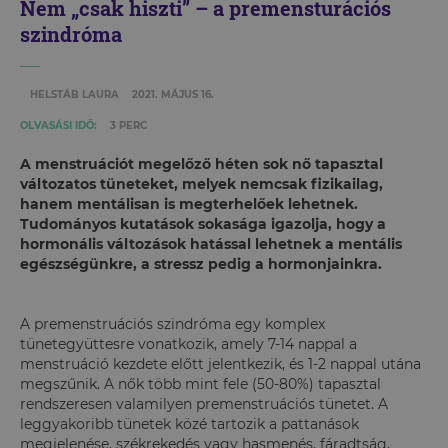
Nem „csak hiszti” – a premensturációs
szindróma
HELSTÁB LAURA
2021. MÁJUS 16.
OLVASÁSI IDŐ:
3 PERC
A menstruációt megelőző héten sok nő tapasztal
változatos tüneteket, melyek nemcsak fizikailag,
hanem mentálisan is megterhelőek lehetnek.
Tudományos kutatások sokasága igazolja, hogy a
hormonális változások hatással lehetnek a mentális
egészségünkre, a stressz pedig a hormonjainkra.
A premenstruációs szindróma egy komplex
tünetegyüttesre vonatkozik, amely 7-14 nappal a
menstruáció kezdete előtt jelentkezik, és 1-2 nappal utána
megszűnik. A nők több mint fele (50-80%) tapasztal
rendszeresen valamilyen premenstruációs tünetet. A
leggyakoribb tünetek közé tartozik a pattanások
megjelenése, székrekedés vagy hasmenés, fáradtság,