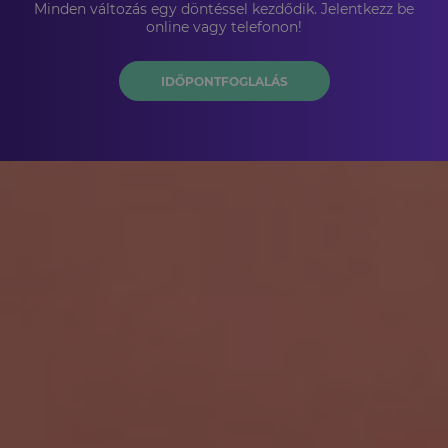
Minden változás egy döntéssel kezdődik. Jelentkezz be
online vagy telefonon!
IDŐPONTFOGLALÁS