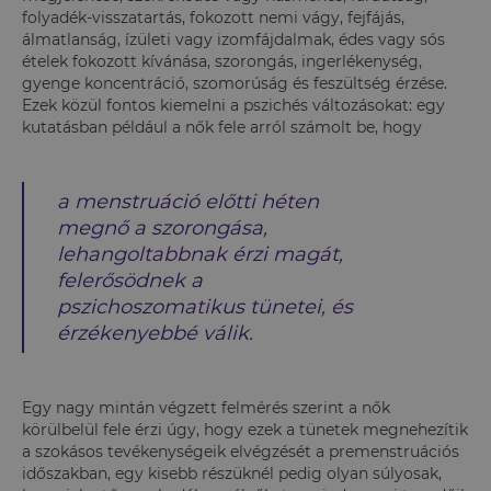
folyadék-visszatartás, fokozott nemi vágy, fejfájás,
álmatlanság, ízületi vagy izomfájdalmak, édes vagy sós
ételek fokozott kívánása, szorongás, ingerlékenység,
gyenge koncentráció, szomorúság és feszültség érzése.
Ezek közül fontos kiemelni a pszichés változásokat: egy
kutatásban például a nők fele arról számolt be, hogy
a menstruáció előtti héten
megnő a szorongása,
lehangoltabbnak érzi magát,
felerősödnek a
pszichoszomatikus tünetei, és
érzékenyebbé válik.
Egy nagy mintán végzett felmérés szerint a nők
körülbelül fele érzi úgy, hogy ezek a tünetek megnehezítik
a szokásos tevékenységeik elvégzését a premenstruációs
időszakban, egy kisebb részüknél pedig olyan súlyosak,