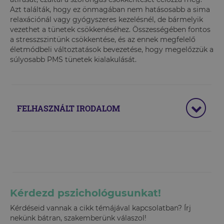
Azt találták, hogy ez önmagában nem hatásosabb a sima
relaxációnál vagy gyógyszeres kezelésnél, de bármelyik
vezethet a tünetek csökkenéséhez. Összességében fontos
a stresszszintünk csökkentése, és az ennek megfelelő
életmódbeli változtatások bevezetése, hogy megelőzzük a
súlyosabb PMS tünetek kialakulását.
FELHASZNÁLT IRODALOM
Kérdezd pszichológusunkat!
Kérdéseid vannak a cikk témájával kapcsolatban? Írj
nekünk bátran, szakemberünk válaszol!