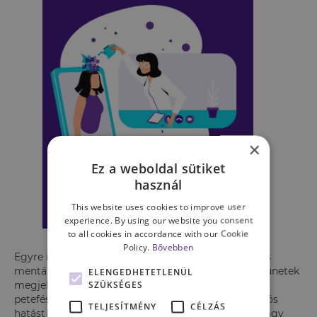
×
Ez a weboldal sütiket
használ
This website uses cookies to improve user
experience. By using our website you consent
to all cookies in accordance with our Cookie
Policy.
Bővebben
Egyre inkább bizonyított, hogy a hormonok számos
mentális zavar esetén fontos szerepet játszanak a tünetek
ELENGEDHETETLENÜL
SZÜKSÉGES
megjelenésében vagy felerősödésében. A
petefészekhormon változásai olyan neuromodulációs
TELJESÍTMÉNY
CÉLZÁS
hatást fejthetnek ki, amely hozzájárul az enyhébb vagy