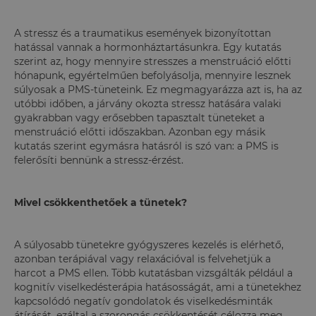
A stressz és a traumatikus események bizonyítottan
hatással vannak a hormonháztartásunkra. Egy kutatás
szerint az, hogy mennyire stresszes a menstruáció előtti
hónapunk, egyértelműen befolyásolja, mennyire lesznek
súlyosak a PMS-tüneteink. Ez megmagyarázza azt is, ha az
utóbbi időben, a járvány okozta stressz hatására valaki
gyakrabban vagy erősebben tapasztalt tüneteket a
menstruáció előtti időszakban. Azonban egy másik
kutatás szerint egymásra hatásról is szó van: a PMS is
felerősíti bennünk a stressz-érzést.
Mivel csökkenthetőek a tünetek?
A súlyosabb tünetekre gyógyszeres kezelés is elérhető,
azonban terápiával vagy relaxációval is felvehetjük a
harcot a PMS ellen. Több kutatásban vizsgálták például a
kognitív viselkedésterápia hatásosságát, ami a tünetekhez
kapcsolódó negatív gondolatok és viselkedésminták
átírását, ezáltal a szorongás csökkentését célozza meg.