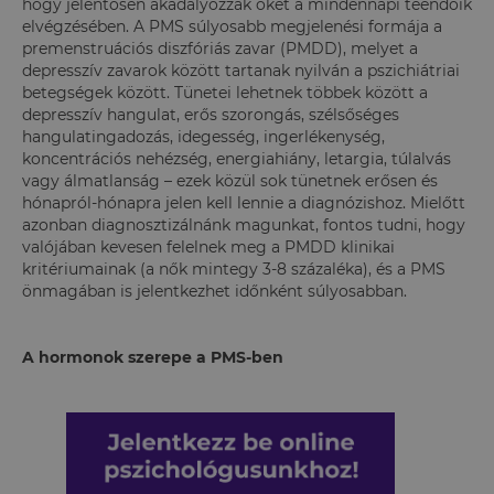
hogy jelentősen akadályozzák őket a mindennapi teendőik
elvégzésében. A PMS súlyosabb megjelenési formája a
premenstruációs diszfóriás zavar (PMDD), melyet a
depresszív zavarok között tartanak nyilván a pszichiátriai
betegségek között. Tünetei lehetnek többek között a
depresszív hangulat, erős szorongás, szélsőséges
hangulatingadozás, idegesség, ingerlékenység,
koncentrációs nehézség, energiahiány, letargia, túlalvás
vagy álmatlanság – ezek közül sok tünetnek erősen és
hónapról-hónapra jelen kell lennie a diagnózishoz. Mielőtt
azonban diagnosztizálnánk magunkat, fontos tudni, hogy
valójában kevesen felelnek meg a PMDD klinikai
kritériumainak (a nők mintegy 3-8 százaléka), és a PMS
önmagában is jelentkezhet időnként súlyosabban.
A hormonok szerepe a PMS-ben