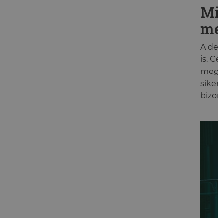
Mi
me
A de
is. 
mego
sike
bizo