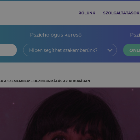
RÓLUNK
SZOLGÁLTATÁSOK
Pszichológus kereső
Psz
Miben segíthet szakemberünk?
ONL
EK A SZEMEMNEK! – DEZINFORMÁLÁS AZ AI KORÁBAN