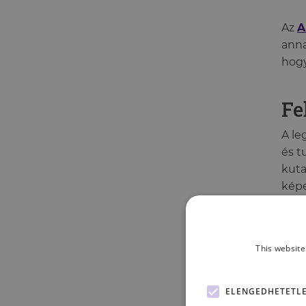
Az
A
anna
hogy
Fe
A le
és t
kuta
képe
Az ú
állí
This website
ered
műkö
ELENGEDHETETL
elfo