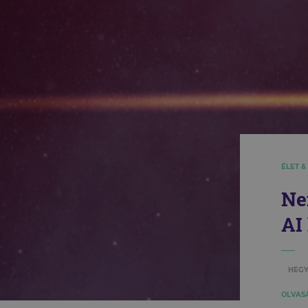
ÉLET &
Ne
AI
HEGY
OLVASÁ