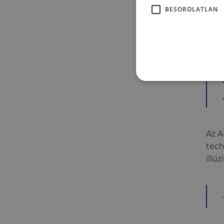
mikö
BESOROLATLAN
Az A
tech
illú