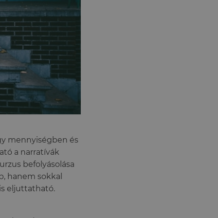
agy mennyiségben és
ató a narratívák
urzus befolyásolása
bb, hanem sokkal
 eljuttatható.