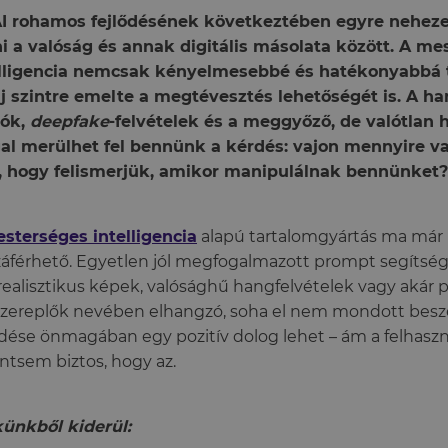
AI rohamos fejlődésének következtében egyre nehez
i a valóság és annak digitális másolata között. A me
lligencia nemcsak kényelmesebbé és hatékonyabbá t
j szintre emelte a megtévesztés lehetőségét is. A h
eók,
deepfake
-felvételek és a meggyőző, de valótlan 
al merülhet fel bennünk a kérdés: vajon mennyire v
, hogy felismerjük, amikor manipulálnak bennünket?
sterséges intelligencia
alapú tartalomgyártás ma már 
áférhető. Egyetlen jól megfogalmazott prompt segítség
realisztikus képek, valósághű hangfelvételek vagy akár p
zereplők nevében elhangzó, soha el nem mondott besz
ődése önmagában egy pozitív dolog lehet – ám a felhas
ntsem biztos, hogy az.
ünkből kiderül: