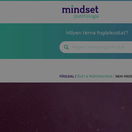
Milyen téma foglalkoztat?
FŐOLDAL
ÉLET & PSZICHOLÓGIA
NEM HISZ