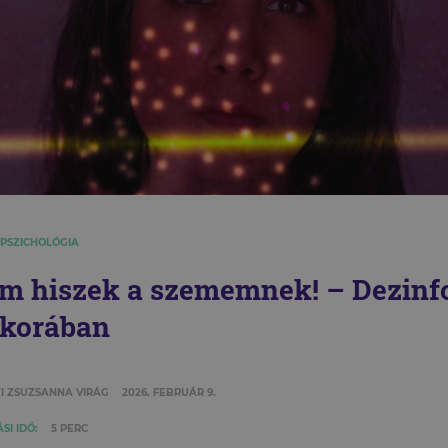
 PSZICHOLÓGIA
m hiszek a szememnek! – Dezinf
 korában
I ZSUZSANNA VIRÁG
2026. FEBRUÁR 9.
SI IDŐ:
5 PERC