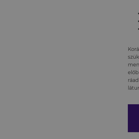
Korá
szük
menn
előb
ráad
látu