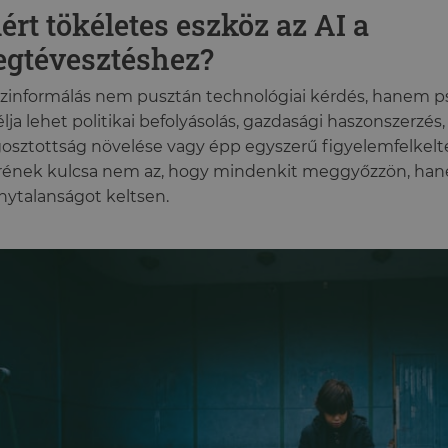
ért tökéletes eszköz az AI a
gtévesztéshez?
zinformálás nem pusztán technológiai kérdés, hanem psz
Célja lehet politikai befolyásolás, gazdasági haszonszerzés,
sztottság növelése vagy épp egyszerű figyelemfelkelté
rének kulcsa nem az, hogy mindenkit meggyőzzön, ha
nytalanságot keltsen.