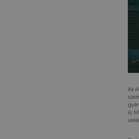
Az A
szem
gyár
is. 
szél