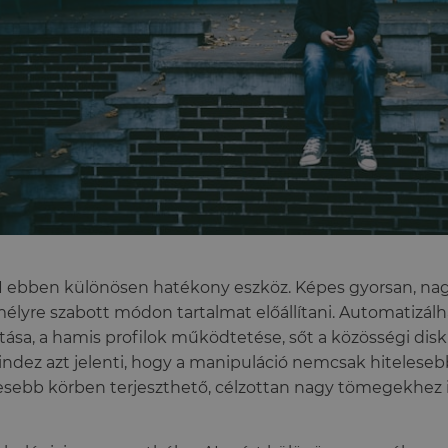
I ebben különösen hatékony eszköz. Képes gyorsan, n
élyre szabott módon tartalmat előállítani. Automatizálh
tása, a hamis profilok működtetése, sőt a közösségi disk
Mindez azt jelenti, hogy a manipuláció nemcsak hitelese
esebb körben terjeszthető, célzottan nagy tömegekhez is