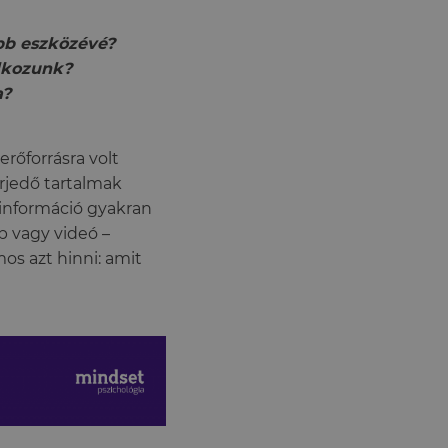
ebb eszközévé?
álkozunk?
a?
rőforrásra volt
erjedő tartalmak
információ gyakran
ép vagy videó –
os azt hinni: amit