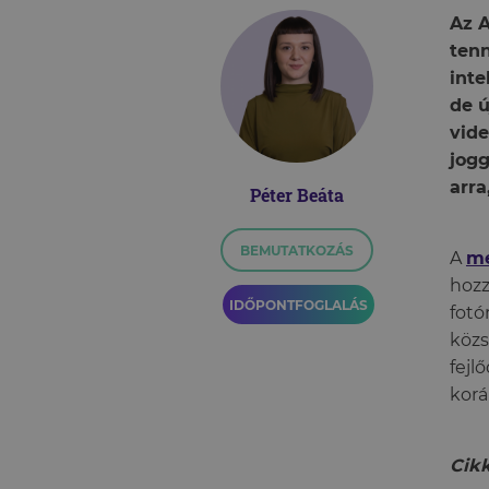
Az 
tenn
inte
de ú
vid
jogg
arra
Péter Beáta
BEMUTATKOZÁS
A
me
hozz
IDŐPONTFOGLALÁS
fotó
közs
fejl
korá
Cikk