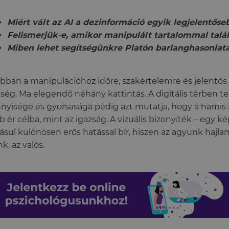
Miért vált az AI a dezinformáció egyik legjelentős
Felismerjük-e, amikor manipulált tartalommal tal
Miben lehet segítségünkre Platón barlanghasonlat
bban a manipulációhoz időre, szakértelemre és jelentős e
ség. Ma elegendő néhány kattintás. A digitális térben t
yisége és gyorsasága pedig azt mutatja, hogy a hamis 
b ér célba, mint az igazság. A vizuális bizonyíték – egy k
ásul különösen erős hatással bír, hiszen az agyunk hajlam
nk, az valós.