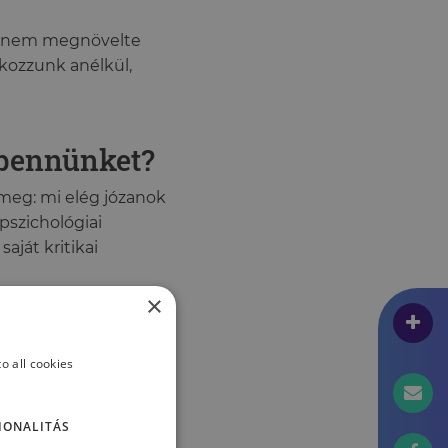
hanem megnövelte
lkozzunk anélkül,
 bennünket?
meg: mi elég józanok
pszichológiai
aját kritikai
×
találkozunk egy
g akkor is, ha
o all cookies
ntén hatékonyan
nformációkat
IONALITÁS
ézeteinket,