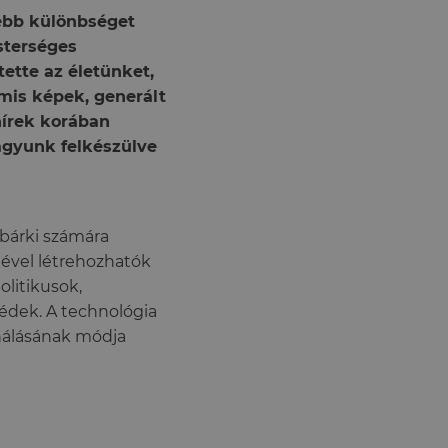
ebb különbséget
sterséges
ette az életünket,
amis képek, generált
hírek korában
agyunk felkészülve
bárki számára
ével létrehozhatók
olitikusok,
édek. A technológia
ználásának módja