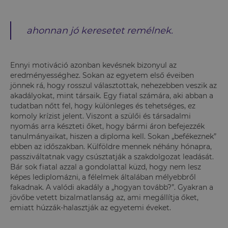
ahonnan jó keresetet remélnek.
Ennyi motiváció azonban kevésnek bizonyul az
eredményességhez. Sokan az egyetem első éveiben
jönnek rá, hogy rosszul választottak, nehezebben veszik az
akadályokat, mint társaik. Egy fiatal számára, aki abban a
tudatban nőtt fel, hogy különleges és tehetséges, ez
komoly krízist jelent. Viszont a szülői és társadalmi
nyomás arra készteti őket, hogy bármi áron befejezzék
tanulmányaikat, hiszen a diploma kell. Sokan „befékeznek”
ebben az időszakban. Külföldre mennek néhány hónapra,
passziváltatnak vagy csúsztatják a szakdolgozat leadását.
Bár sok fiatal azzal a gondolattal küzd, hogy nem lesz
képes lediplomázni, a félelmek általában mélyebbről
fakadnak. A valódi akadály a „hogyan tovább?”. Gyakran a
jövőbe vetett bizalmatlanság az, ami megállítja őket,
emiatt húzzák-halasztják az egyetemi éveket.