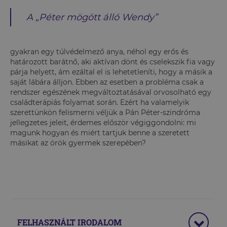
A „Péter mögött álló Wendy”
gyakran egy túlvédelmező anya, néhol egy erős és
határozott barátnő, aki aktívan dönt és cselekszik fia vagy
párja helyett, ám ezáltal el is lehetetleníti, hogy a másik a
saját lábára álljon. Ebben az esetben a probléma csak a
rendszer egészének megváltoztatásával orvosolható egy
családterápiás folyamat során. Ezért ha valamelyik
szerettünkön felismerni véljük a Pán Péter-szindróma
jellegzetes jeleit, érdemes először végiggondolni: mi
magunk hogyan és miért tartjuk benne a szeretett
másikat az örök gyermek szerepében?
FELHASZNÁLT IRODALOM