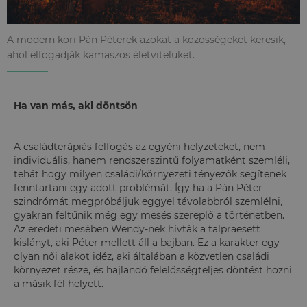
A modern kori Pán Péterek azokat a közösségeket keresik,
ahol elfogadják kamaszos életvitelüket.
Ha van más, aki döntsön
A családterápiás felfogás az egyéni helyzeteket, nem
individuális, hanem rendszerszintű folyamatként szemléli,
tehát hogy milyen családi/környezeti tényezők segítenek
fenntartani egy adott problémát. Így ha a Pán Péter-
szindrómát megpróbáljuk eggyel távolabbról szemlélni,
gyakran feltűnik még egy mesés szereplő a történetben.
Az eredeti mesében Wendy-nek hívták a talpraesett
kislányt, aki Péter mellett áll a bajban. Ez a karakter egy
olyan női alakot idéz, aki általában a közvetlen családi
környezet része, és hajlandó felelősségteljes döntést hozni
a másik fél helyett.