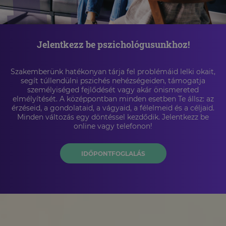
Jelentkezz be pszichológusunkhoz!
Szakemberünk hatékonyan tárja fel problémáid lelki okait,
segít túllendülni pszichés nehézségeiden, támogatja
személyiséged fejlődését vagy akár önismereted
elmélyítését. A középpontban minden esetben Te állsz: az
érzéseid, a gondolataid, a vágyaid, a félelmeid és a céljaid.
Minden változás egy döntéssel kezdődik. Jelentkezz be
online vagy telefonon!
IDŐPONTFOGLALÁS