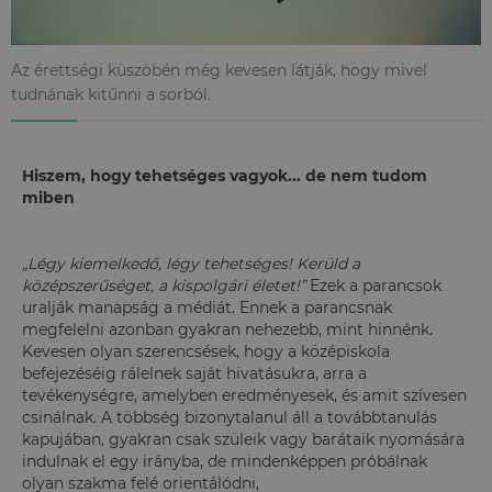
Az érettségi küszöbén még kevesen látják, hogy mivel
tudnának kitűnni a sorból.
Hiszem, hogy tehetséges vagyok... de nem tudom
miben
„Légy kiemelkedő, légy tehetséges! Kerüld a
középszerűséget, a kispolgári életet!”
Ezek a parancsok
uralják manapság a médiát. Ennek a parancsnak
megfelelni azonban gyakran nehezebb, mint hinnénk.
Kevesen olyan szerencsések, hogy a középiskola
befejezéséig rálelnek saját hivatásukra, arra a
tevékenységre, amelyben eredményesek, és amit szívesen
csinálnak. A többség bizonytalanul áll a továbbtanulás
kapujában, gyakran csak szüleik vagy barátaik nyomására
indulnak el egy irányba, de mindenképpen próbálnak
olyan szakma felé orientálódni,