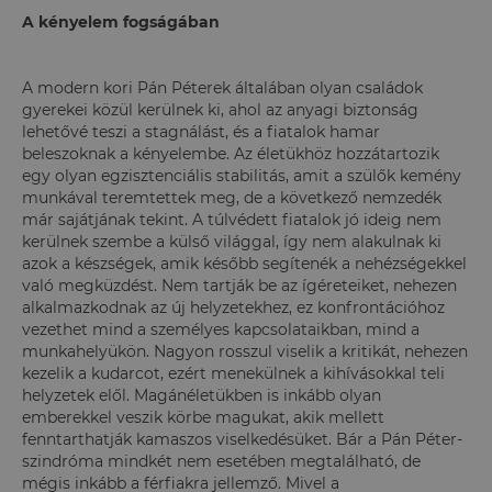
A kényelem fogságában
A modern kori Pán Péterek általában olyan családok
gyerekei közül kerülnek ki, ahol az anyagi biztonság
lehetővé teszi a stagnálást, és a fiatalok hamar
beleszoknak a kényelembe. Az életükhöz hozzátartozik
egy olyan egzisztenciális stabilitás, amit a szülők kemény
munkával teremtettek meg, de a következő nemzedék
már sajátjának tekint. A túlvédett fiatalok jó ideig nem
kerülnek szembe a külső világgal, így nem alakulnak ki
azok a készségek, amik később segítenék a nehézségekkel
való megküzdést. Nem tartják be az ígéreteiket, nehezen
alkalmazkodnak az új helyzetekhez, ez konfrontációhoz
vezethet mind a személyes kapcsolataikban, mind a
munkahelyükön. Nagyon rosszul viselik a kritikát, nehezen
kezelik a kudarcot, ezért menekülnek a kihívásokkal teli
helyzetek elől. Magánéletükben is inkább olyan
emberekkel veszik körbe magukat, akik mellett
fenntarthatják kamaszos viselkedésüket. Bár a Pán Péter-
szindróma mindkét nem esetében megtalálható, de
mégis inkább a férfiakra jellemző. Mivel a