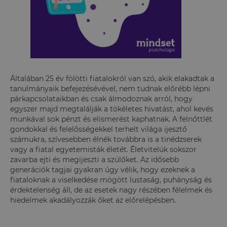
Általában 25 év fölötti fiatalokról van szó, akik elakadtak a
tanulmányaik befejezésévével, nem tudnak előrébb lépni
párkapcsolataikban és csak álmodoznak arról, hogy
egyszer majd megtalálják a tökéletes hivatást, ahol kevés
munkával sok pénzt és elismerést kaphatnak.
A felnőttlét
gondokkal és felelősségekkel terhelt világa ijesztő
számukra, szívesebben élnék továbbra is a tinédzserek
vagy a fiatal egyetemisták életét. Életvitelük sokszor
zavarba ejti és megijeszti a szülőket. Az idősebb
generációk tagjai gyakran úgy vélik, hogy ezeknek a
fiataloknak a viselkedése mögött lustaság, puhányság és
érdektelenség áll, de az esetek nagy részében félelmek és
hiedelmek akadályozzák őket az előrelépésben.