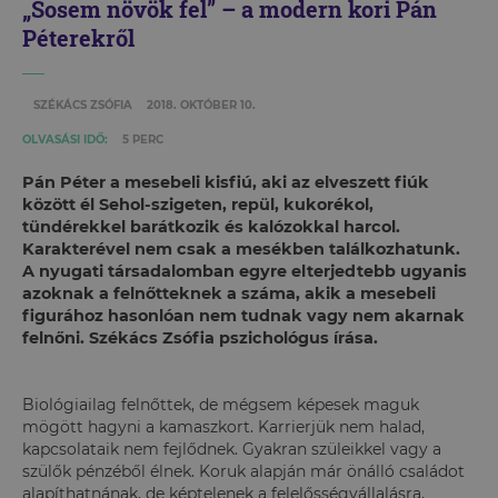
„Sosem növök fel” – a modern kori Pán
Péterekről
SZÉKÁCS ZSÓFIA
2018. OKTÓBER 10.
OLVASÁSI IDŐ:
5 PERC
Pán Péter a mesebeli kisfiú, aki az elveszett fiúk
között él Sehol-szigeten, repül, kukorékol,
tündérekkel barátkozik és kalózokkal harcol.
Karakterével nem csak a mesékben találkozhatunk.
A nyugati társadalomban egyre elterjedtebb ugyanis
azoknak a felnőtteknek a száma, akik a mesebeli
figurához hasonlóan nem tudnak vagy nem akarnak
felnőni. Székács Zsófia pszichológus írása.
Biológiailag felnőttek, de mégsem képesek maguk
mögött hagyni a kamaszkort. Karrierjük nem halad,
kapcsolataik nem fejlődnek. Gyakran szüleikkel vagy a
szülők pénzéből élnek. Koruk alapján már önálló családot
alapíthatnának, de képtelenek a felelősségvállalásra,