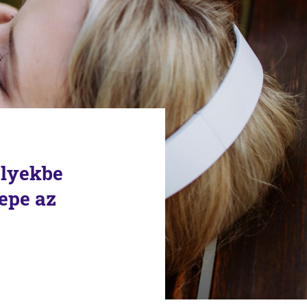
elyekbe
repe az