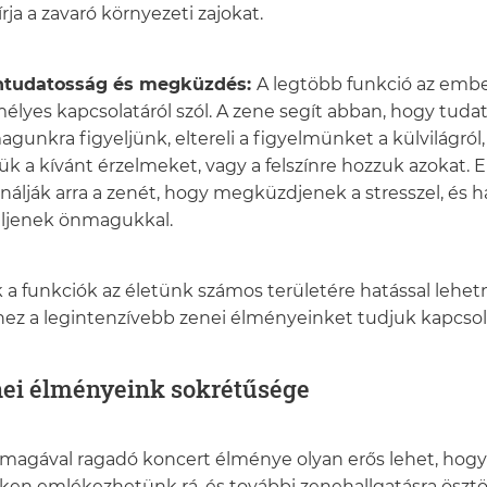
lírja a zavaró környezeti zajokat.
Éntudatosság és megküzdés:
A legtöbb funkció az embe
élyes kapcsolatáról szól. A zene segít abban, hogy tud
gunkra figyeljünk, eltereli a figyelmünket a külvilágról
jük a kívánt érzelmeket, vagy a felszínre hozzuk azokat. 
nálják arra a zenét, hogy megküzdjenek a stresszel, és
üljenek önmagukkal.
 a funkciók az életünk számos területére hatással lehetn
ez a legintenzívebb zenei élményeinket tudjuk kapcsol
ei élményeink sokrétűsége
magával ragadó koncert élménye olyan erős lehet, hogy 
ken emlékezhetünk rá, és további zenehallgatásra öszt