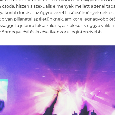
csoda, hiszen a szexuális élmények mellett a zenei tapa
yakoribb forrásai az úgynevezett csúcsélményeknek és
 olyan pillanatai az életünknek, amikor a legnagyobb örö
ességgel a jelenre fókuszálunk, észlelésünk eggyé válik
z önmegvalósítás érzése ilyenkor a legintenzívebb.