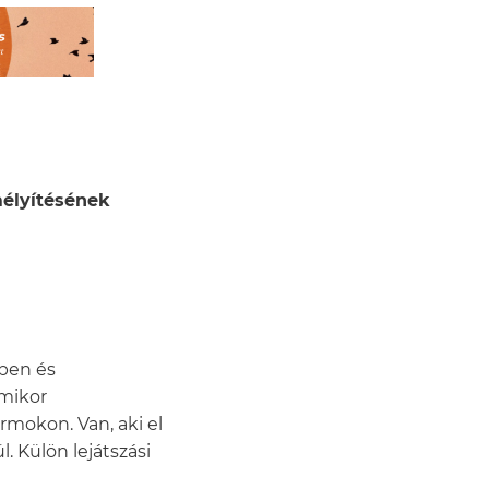
élyítésének
tben és
rmikor
mokon. Van, aki el
. Külön lejátszási