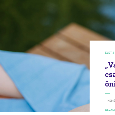
ÉLET &
„V
cs
ön
KEMÉ
OLVASÁ