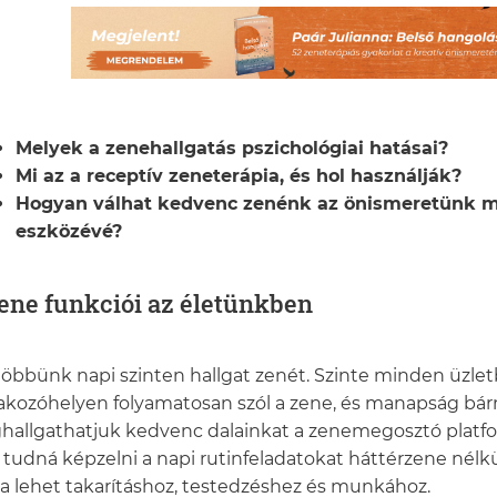
Melyek a zenehallgatás pszichológiai hatásai?
Mi az a receptív zeneterápia, és hol használják?
Hogyan válhat kedvenc zenénk az önismeretünk m
eszközévé?
ene funkciói az életünkben
öbbünk napi szinten hallgat zenét. Szinte minden üzle
akozóhelyen folyamatosan szól a zene, és manapság bá
allgathatjuk kedvenc dalainkat a zenemegosztó platfor
tudná képzelni a napi rutinfeladatokat háttérzene nélkül
ája lehet takarításhoz, testedzéshez és munkához.