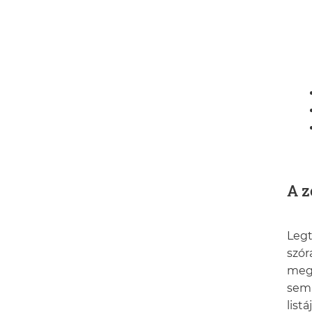
A z
Legt
szór
megh
sem 
list