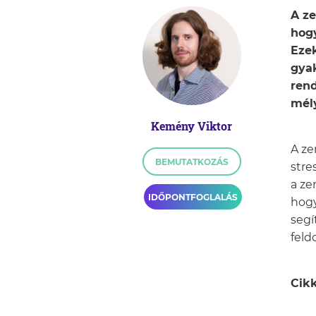
A ze
hogy
Ezek
gyak
rend
mél
Kemény Viktor
A ze
BEMUTATKOZÁS
stre
a ze
IDŐPONTFOGLALÁS
hogy
segí
feld
Cik