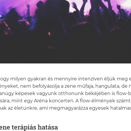
hogy milyen gyakran és mennyire intenzíven éljük meg 
nyeket, nem befolyásolja a zene műfaja, hangulata, de 
núgy képesek vagyunk otthonunk békéjében is flow-ba
sára, mint egy Aréna koncerten. A flow-élmények számta
ak az életünkre, ami megmagyarázza egyesek hatalmas
ene terápiás hatása