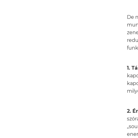
De m
munk
zene
redu
funk
1. T
kapc
kapc
mily
2. É
szór
„sou
ener