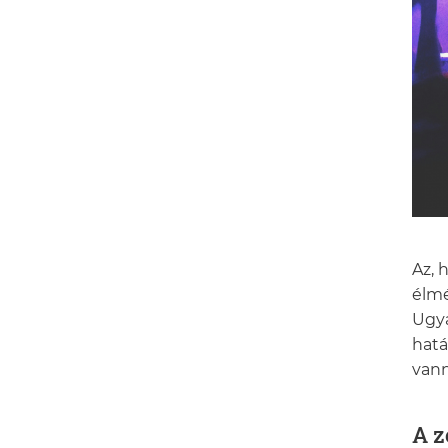
Az, 
élmé
Ugya
hatá
vann
A z