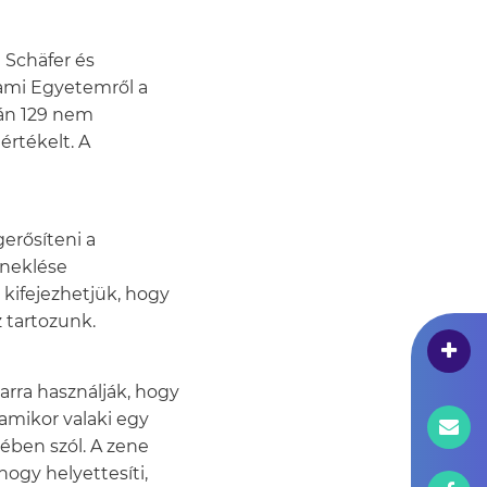
 Schäfer és
lami Egyetemről a
rán 129 nem
értékelt. A
gerősíteni a
éneklése
 kifejezhetjük, hogy
z tartozunk.
arra használják, hogy
amikor valaki egy
ében szól. A zene
 hogy helyettesíti,