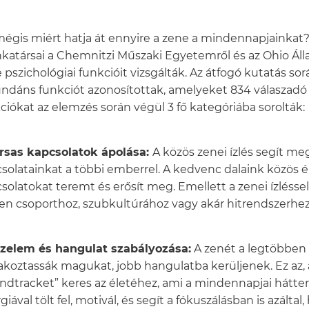
égis miért hatja át ennyire a zene a mindennapjainkat?
atársai a Chemnitzi Műszaki Egyetemről és az Ohio Ál
 pszichológiai funkcióit vizsgálták. Az átfogó kutatás so
ndáns funkciót azonosítottak, amelyeket 834 válaszadó 
ciókat az elemzés során végül 3 fő kategóriába sorolták:
ársas kapcsolatok ápolása:
A közös zenei ízlés segít me
solatainkat a többi emberrel. A kedvenc dalaink közös 
solatokat teremt és erősít meg. Emellett a zenei ízléssel
en csoporthoz, szubkultúrához vagy akár hitrendszerhe
rzelem és hangulat szabályozása:
A zenét a legtöbben 
akoztassák magukat, jobb hangulatba kerüljenek. Ez az, 
ndtracket” keres az életéhez, ami a mindennapjai hátter
giával tölt fel, motivál, és segít a fókuszálásban is azáltal,