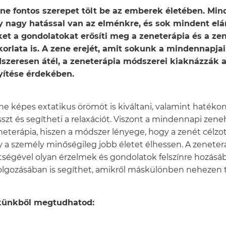
ne fontos szerepet tölt be az emberek életében. Mind
 nagy hatással van az elménkre, és sok mindent elár
et a gondolatokat erősíti meg a zeneterápia és a ze
orlata is. A zene erejét, amit sokunk a mindennapjai
szeresen átél, a zeneterápia módszerei kiaknázzák 
yítése érdekében.
ne képes extatikus örömöt is kiváltani, valamint hatéko
sszt és segítheti a relaxációt. Viszont a mindennapi zen
neterápia, hiszen a módszer lényege, hogy a zenét célzot
 a személy minőségileg jobb életet élhessen. A zeneter
tségével olyan érzelmek és gondolatok felszínre hozásá
olgozásában is segíthet, amikről máskülönben nehezen 
künkből megtudhatod: