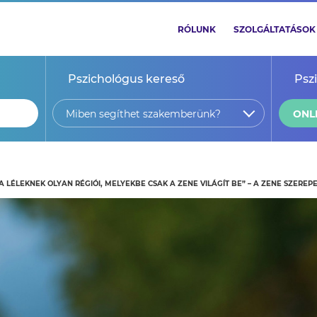
RÓLUNK
SZOLGÁLTATÁSOK
Pszichológus kereső
Psz
Miben segíthet szakemberünk?
ONL
 LÉLEKNEK OLYAN RÉGIÓI, MELYEKBE CSAK A ZENE VILÁGÍT BE” – A ZENE SZEREP