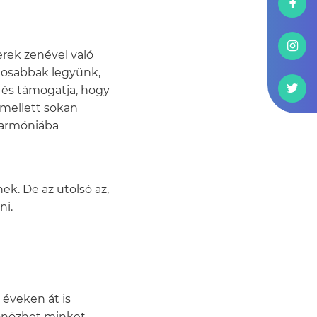
rek zenével való
atosabbak legyünk,
, és támogatja, hogy
Emellett sokan
 harmóniába
ek. De az utolsó az,
ni.
éveken át is
önözhet minket.