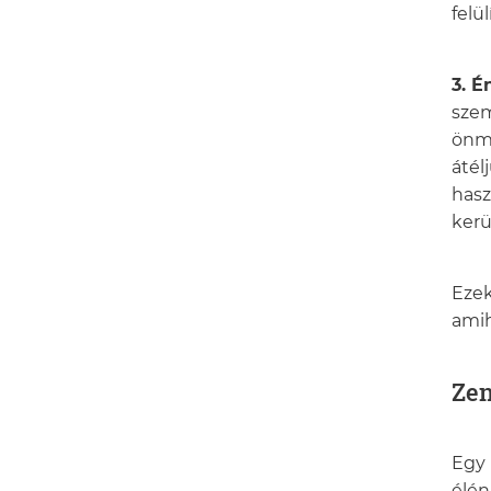
felü
3. 
szem
önma
átél
hasz
ker
Ezek
amih
Zen
Egy 
élén