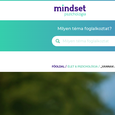
Milyen téma foglalkoztat?
FŐOLDAL
ÉLET & PSZICHOLÓGIA
„VANNAK A