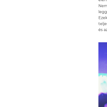
Nem 
legg
Ezek
telj
és a