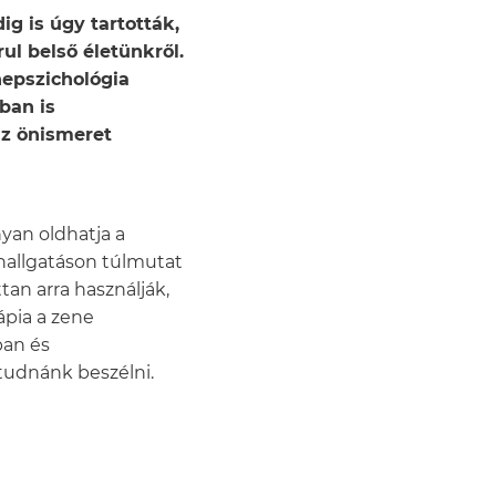
ig is úgy tartották,
ul belső életünkről.
nepszichológia
ban is
az önismeret
nyan oldhatja a
ehallgatáson túlmutat
tan arra használják,
ápia a zene
ban és
tudnánk beszélni.