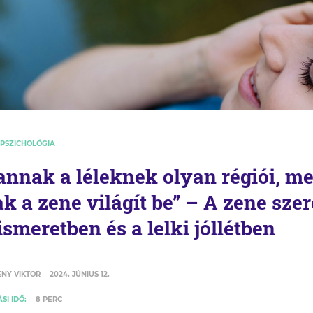
 PSZICHOLÓGIA
annak a léleknek olyan régiói, m
ak a zene világít be” – A zene sze
ismeretben és a lelki jóllétben
NY VIKTOR
2024. JÚNIUS 12.
SI IDŐ:
8 PERC