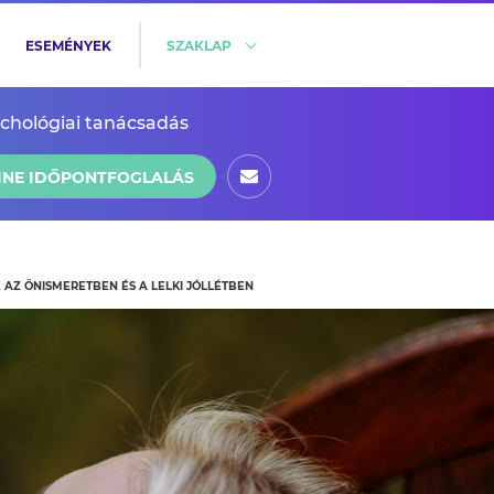
ESEMÉNYEK
SZAKLAP
ichológiai tanácsadás
INE IDŐPONTFOGLALÁS
E AZ ÖNISMERETBEN ÉS A LELKI JÓLLÉTBEN