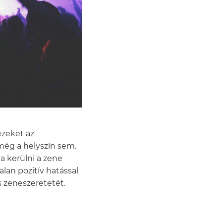
ezeket az
még a helyszín sem.
 kerülni a zene
lan pozitív hatással
 zeneszeretetét.