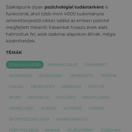
Szaklapunk olyan
pszichológiai tudástárként
is
funkcionál, ahol több mint 4000 tudományos
ismeretterjesztő cikket találsz az emberi psziché
megfejtett titkairól. Írásainkat hosszú évek alatt
halmoztuk fel, azok szakmai alapokon állnak, mégis
közérthetőek.
TÉMÁK
ZENEHALLGATÁS
PÁRKAPCSOLAT
ÖNISMERET
SZORONGÁS
BOLDOGSÁG
DEPRESSZIÓ
TERÁPIA
CSALÁD
MEGKÜZDÉS
SZERELEM
PSZICHÉ
SPORT
MOTIVÁCIÓ
FEJLŐDÉS
MINDFULNESS
SZEMÉLYISÉG
INTERJÚ
KÖTŐDÉS
STRESSZ
SPORTPSZICHOLÓGIA
KOMMUNIKÁCIÓ
PSZICHOLÓGUS
MUNKA
TELJESÍTMÉNY
ÉRZELMEK