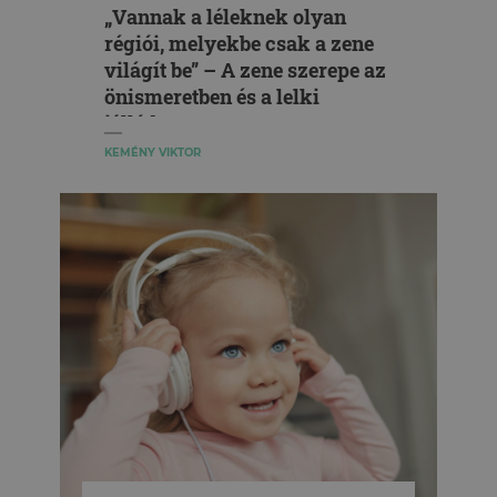
„Vannak a léleknek olyan
régiói, melyekbe csak a zene
világít be” – A zene szerepe az
önismeretben és a lelki
jóllétben
KEMÉNY VIKTOR