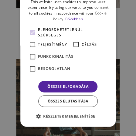
This website uses cookies to improve user
experience. By using our website you consent
Kicsit szomorkás a
to all cookies in accordance with our Cookie
hangulatom máma – a
Policy.
Bővebben
szomorú zenehallgatás
ELENGEDHETETLENÜL
paradoxona
SZÜKSÉGES
TELJESÍTMÉNY
CÉLZÁS
MÁDAI NÁNDOR
FUNKCIONALITÁS
BESOROLATLAN
ÖSSZES ELFOGADÁSA
ÖSSZES ELUTASÍTÁSA
RÉSZLETEK MEGJELENÍTÉSE