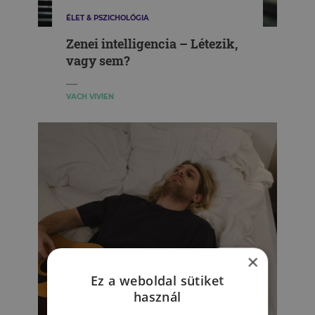
ÉLET & PSZICHOLÓGIA
Zenei intelligencia – Létezik,
vagy sem?
VACH VIVIEN
×
Ez a weboldal sütiket
használ