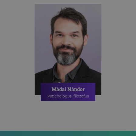
Mádai Nándor
Pszichológus, filozófus
PSZICHOLÓGIAI TANÁCSADÁS
ONLINE PSZICHOLÓGIAI
TANÁCSADÁS