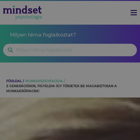
Milyen téma foglalkoztat?
FŐOLDAL
MUNKAPSZICHOLÓGIA
Z GENERÁCIÓSOK, FIGYELEM: ÍGY TÖRJETEK BE MAGABIZTOSAN A
MUNKAERŐPIACRA!