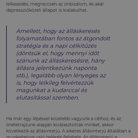
lelkesedés, megreccsen az önbizalom, és akár
depresszióközeli állapot is kialakulhat.
Amellett, hogy az álláskeresés
folyamatában fontos az átgondolt
stratégia és a napi célkitűzés
(döntsük el, hogy mennyi időt
szánunk az álláskeresésre, hány
állásra jelentkezünk naponta
stb.), legalább olyan lényeges az
is, hogy lelkileg felvértezzük
magunkat a kudarccal és
elutasítással szemben.
Ha már egy lépéssel közelebb vagyunk a célhoz, és az
önéletrajzunk alapján kiválasztottak minket, akkor
következik az állásinterjú. A sikeres állásinterjú általában a
munkahelyre való belépés feltétele. Az állásinterjú a