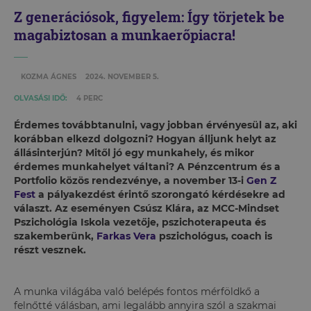
Z generációsok, figyelem: Így törjetek be
magabiztosan a munkaerőpiacra!
KOZMA ÁGNES
2024. NOVEMBER 5.
OLVASÁSI IDŐ:
4 PERC
Érdemes továbbtanulni, vagy jobban érvényesül az, aki
korábban elkezd dolgozni? Hogyan álljunk helyt az
állásinterjún? Mitől jó egy munkahely, és mikor
érdemes munkahelyet váltani? A Pénzcentrum és a
Portfolio közös rendezvénye, a november 13-i
Gen Z
Fest
a pályakezdést érintő szorongató kérdésekre ad
választ. Az eseményen Csúsz Klára, az MCC-Mindset
Pszichológia Iskola vezetője, pszichoterapeuta és
szakemberünk,
Farkas Vera
pszichológus, coach is
részt vesznek.
A munka világába való belépés fontos mérföldkő a
felnőtté válásban, ami legalább annyira szól a szakmai