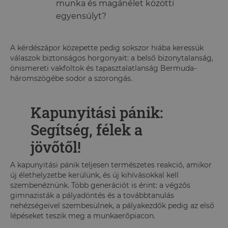
munka és magánélet közötti
egyensúlyt?
A kérdészápor közepette pedig sokszor hiába keressük
válaszok biztonságos horgonyait: a belső bizonytalanság,
önismereti vakfoltok és tapasztalatlanság Bermuda-
háromszögébe sodor a szorongás.
Kapunyitási pánik:
Segítség, félek a
jövőtől!
A kapunyitási pánik teljesen természetes reakció, amikor
új élethelyzetbe kerülünk, és új kihívásokkal kell
szembenéznünk. Több generációt is érint: a végzős
gimnazisták a pályadöntés és a továbbtanulás
nehézségeivel szembesülnek, a pályakezdők pedig az első
lépéseket teszik meg a munkaerőpiacon.