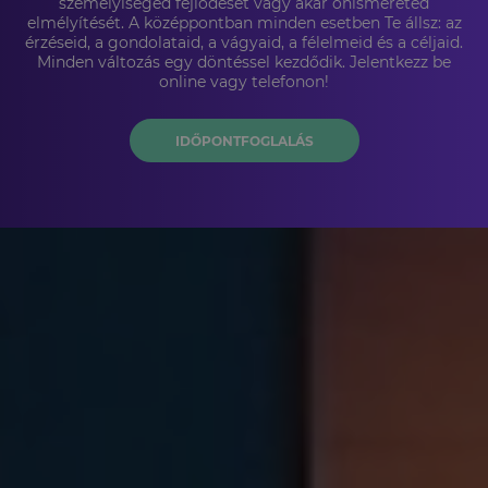
személyiséged fejlődését vagy akár önismereted
elmélyítését. A középpontban minden esetben Te állsz: az
érzéseid, a gondolataid, a vágyaid, a félelmeid és a céljaid.
Minden változás egy döntéssel kezdődik. Jelentkezz be
online vagy telefonon!
IDŐPONTFOGLALÁS