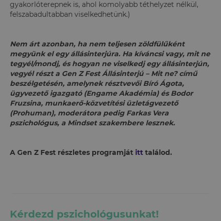
gyakorlóterepnek is, ahol komolyabb téthelyzet nélkül,
felszabadultabban viselkedhetünk.)
Nem árt azonban, ha nem teljesen zöldfülűként
megyünk el egy állásinterjúra. Ha kíváncsi vagy, mit ne
tegyél/mondj, és hogyan ne viselkedj egy állásinterjún,
vegyél részt a Gen Z Fest Állásinterjú – Mit ne? című
beszélgetésén, amelynek résztvevői Bíró Ágota,
ügyvezető igazgató (Engame Akadémia) és Bodor
Fruzsina, munkaerő-közvetítési üzletágvezető
(Prohuman), moderátora pedig Farkas Vera
pszichológus, a Mindset szakembere lesznek.
A Gen Z Fest részletes programját
itt
találod.
Kérdezd pszichológusunkat!