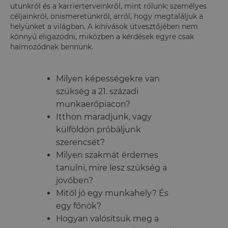
utunkról és a karrierterveinkről, mint rólunk: személyes
céljainkról, önismeretünkről, arról, hogy megtaláljuk a
helyünket a világban. A kihívások útvesztőjében nem
könnyű eligazodni, miközben a kérdések egyre csak
halmozódnak bennünk.
Milyen képességekre van
szükség a 21. századi
munkaerőpiacon?
Itthon maradjunk, vagy
külföldön próbáljunk
szerencsét?
Milyen szakmát érdemes
tanulni, mire lesz szükség a
jövőben?
Mitől jó egy munkahely? És
egy főnök?
Hogyan valósítsuk meg a