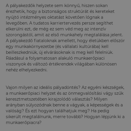
A pályakezdők helyzete sem könnyű, hiszen sokan
érezhetik, hogy a biztonságos struktúrát és kereteket
nyújtó intézményes oktatást követően lógnak a
levegőben. A tudatos karriertervezés persze segíthet
elkerülni ezt, de még ez sem véd meg az intenzív
szorongástól, amit az első munkahely megtalálása jelent.
A pályakezdő fiataloknak amellett, hogy életükben először
egy munkakörnyezetbe (és vállalati kultúrába) kell
beilleszkedniük, új elvárásoknak is meg kell felelniük.
Ráadásul a folyamatosan alakuló munkaerőpiaci
viszonyok és változó értékrendek világában különösen
nehéz elhelyezkedni.
Vajon milyen az ideális pályadöntés? Az egyéni készségek,
a munkaerőpiaci helyzet és az önmegvalósítási vágy szűk
keresztmetszetében kirajzolódó választás? Milyen
arányban súlyozódnak benne a vágyak, a képességek és a
valóság? És ezt hogyan találhatjuk meg? Ha pedig
sikerült megtalálnunk, merre tovább? Hogyan lépjünk ki a
munkaerőpiacra?