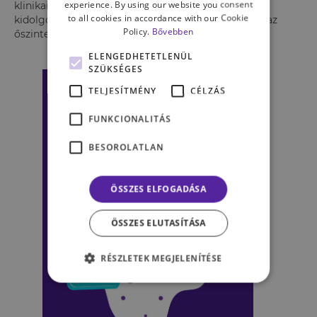
experience. By using our website you consent
klinikai szakpszichológus alkotott meg. Az általa
to all cookies in accordance with our Cookie
kidolgozott kommunikációs stílus az empátiára és az
Policy.
Bővebben
őszinteségre épül,
ELENGEDHETETLENÜL
SZÜKSÉGES
TELJESÍTMÉNY
CÉLZÁS
FUNKCIONALITÁS
BESOROLATLAN
ÖSSZES ELFOGADÁSA
ÖSSZES ELUTASÍTÁSA
RÉSZLETEK MEGJELENÍTÉSE