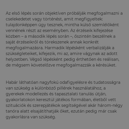
Az első lépés során objektíven próbálják megfogalmazni a
cselekedetet vagy történést, amit megfigyeltek:
tulajdonképpen úgy tesznek, mintha külső szemlélőként
vennének részt az eseményben. Az érzéseik kifejezése
közben – a második lépés során –, őszintén beszélnek a
saját érzéseikről és törekszenek annak konkrét
megfogalmazásra. Harmadik lépésként verbalizálják a
szükségleteiket, kifejezik, mi az, amire vágynak az adott
helyzetben. Végső lépésként pedig érthetően és reálisan,
de mégsem követelőzve megfogalmazzák a kérésüket.
Habár láthatóan nagyfokú odafigyelésre és tudatosságra
van szükség a különböző pillérek használatához, a
gyerekek modellezés és tapasztalati tanulás útján,
gyakorlatokon keresztül játékos formában, életből vett
szituációk és szerepjátékok segítségével akár három-négy
tanóra alatt elsajátíthatják őket, ezután pedig már csak
gyakorlásra van szükség.