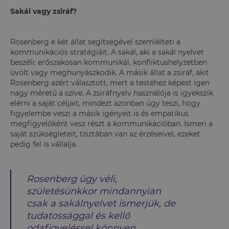
Sakál vagy zsiráf?
Rosenberg e két állat segítségével szemlélteti a
kommunikációs stratégiáit. A sakál, aki a sakál nyelvet
beszéli: erőszakosan kommunikál, konfliktushelyzetben
üvölt vagy meghunyászkodik. A másik állat a zsiráf, akit
Rosenberg azért választott, mert a testéhez képest igen
nagy méretű a szíve. A zsiráfnyelv használója is igyekszik
elérni a saját céljait, mindezt azonban úgy teszi, hogy
figyelembe veszi a másik igényeit is és empatikus
megfigyelőként vesz részt a kommunikációban. Ismeri a
saját szükségleteit, tisztában van az érzéseivel, ezeket
pedig fel is vállalja.
Rosenberg úgy véli,
születésünkkor mindannyian
csak a sakálnyelvet ismerjük, de
tudatossággal és kellő
odafigyeléssel könnyen