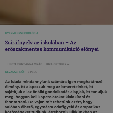
GYERMEKPSZICHOLÓGIA
Zsiráfnyelv az iskolában – Az
erőszakmentes kommunikáció előnyei
HEGYI ZSUZSANNA VIRÁG
2023. OKTÓBER 4.
OLVASÁSI IDŐ:
6 PERC
Az iskola mindannyiunk számára igen meghatározó
élmény. Itt alapozzuk meg az ismereteinket, itt
sajátítjuk el az önálló gondolkodás alapjait, itt tanuljuk
meg, hogyan kell kapcsolatokat kialakítani és
fenntartani. De vajon mit tehetünk azért, hogy
valóban élhető, egymásra odafigyelő és empatikus
közösségeket tudjunk létrehozni? Cikkünkben az