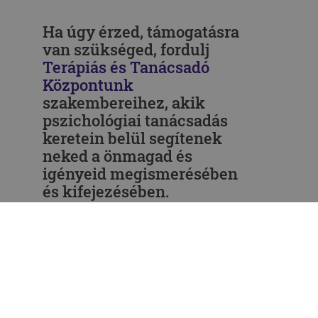
Ha úgy érzed, támogatásra
van szükséged, fordulj
Terápiás és Tanácsadó
Központunk
szakembereihez, akik
pszichológiai tanácsadás
keretein belül segítenek
neked a önmagad és
igényeid megismerésében
és kifejezésében.
FELHASZNÁLT IRODALOM