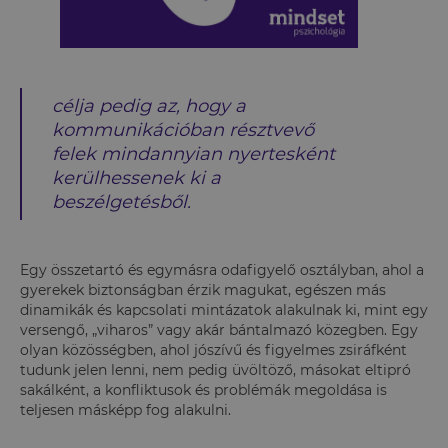
célja pedig az, hogy a
kommunikációban résztvevő
felek mindannyian nyertesként
kerülhessenek ki a
beszélgetésből.
Egy összetartó és egymásra odafigyelő osztályban, ahol a
gyerekek biztonságban érzik magukat, egészen más
dinamikák és kapcsolati mintázatok alakulnak ki, mint egy
versengő, „viharos” vagy akár bántalmazó közegben. Egy
olyan közösségben, ahol jószívű és figyelmes zsiráfként
tudunk jelen lenni, nem pedig üvöltöző, másokat eltipró
sakálként, a konfliktusok és problémák megoldása is
teljesen másképp fog alakulni.