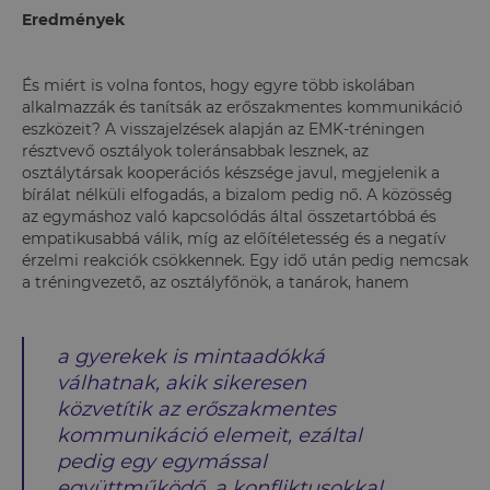
Eredmények
És miért is volna fontos, hogy egyre több iskolában
alkalmazzák és tanítsák az erőszakmentes kommunikáció
eszközeit? A visszajelzések alapján az EMK-tréningen
résztvevő osztályok toleránsabbak lesznek, az
osztálytársak kooperációs készsége javul, megjelenik a
bírálat nélküli elfogadás, a bizalom pedig nő. A közösség
az egymáshoz való kapcsolódás által összetartóbbá és
empatikusabbá válik, míg az előítéletesség és a negatív
érzelmi reakciók csökkennek. Egy idő után pedig nemcsak
a tréningvezető, az osztályfőnök, a tanárok, hanem
a gyerekek is mintaadókká
válhatnak, akik sikeresen
közvetítik az erőszakmentes
kommunikáció elemeit, ezáltal
pedig egy egymással
együttműködő, a konfliktusokkal