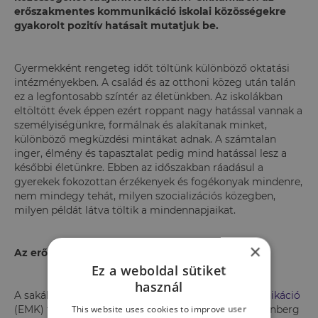
erőszakmentes kommunikáció iskolai közösségekre
gyakorolt pozitív hatásait mutatjuk be.
Gyermekként rengeteg időt töltünk különböző oktatási
intézményekben. A család és az otthoni közeg után talán
ez a legfontosabb színtér az életünkben. Az iskolákban
eltöltött évek éppen ezért roppant nagy hatással vannak a
személyiségünkre, formálnak és alakítanak minket,
különböző megküzdési mintákat adnak. A számtalan
inger, élmény és tapasztalat pedig mind hatással lesz a
későbbi életünkre. Ebben az időszakban ráadásul a
gyerekek fokozottan érzékenyek és fogékonyak mindenre,
nem mindegy tehát, milyen szocializációs közegben,
milyen példát látva töltik a mindennapjaikat.
×
Az erőszakmentes kommunikáció
Ez a weboldal sütiket
használ
A sakál- és a zsiráfnyelv az
erőszakmentes kommunikáció
This website uses cookies to improve user
(EMK) fontos alapfogalmai, melyeket Marshall Rosenberg