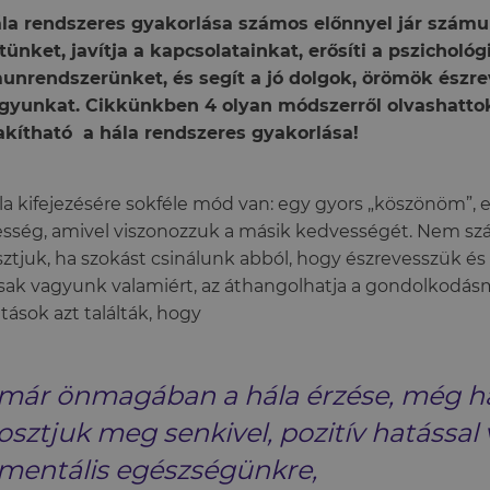
la rendszeres gyakorlása számos előnnyel jár számu
étünket, javítja a kapcsolatainkat, erősíti a pszichológ
nrendszerünket, és segít a jó dolgok, örömök észre
agyunkat. Cikkünkben 4 olyan módszerről olvashatto
akítható a hála rendszeres gyakorlása!
la kifejezésére sokféle mód van: egy gyors „köszönöm”,
esség, amivel viszonozzuk a másik kedvességét. Nem szá
sztjuk, ha szokást csinálunk abból, hogy észrevesszük és
sak vagyunk valamiért, az áthangolhatja a gondolkodá
tások azt találták, hogy
már önmagában a hála érzése, még h
osztjuk meg senkivel, pozitív hatással
mentális egészségünkre,