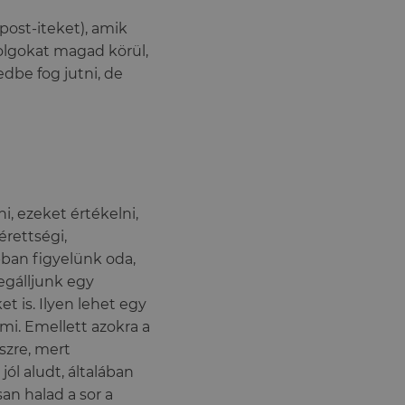
post-iteket), amik
olgokat magad körül,
dbe fog jutni, de
, ezeket értékelni,
érettségi,
ban figyelünk oda,
gálljunk egy
t is. Ilyen lehet egy
mi. Emellett azokra a
szre, mert
ól aludt, általában
san halad a sor a