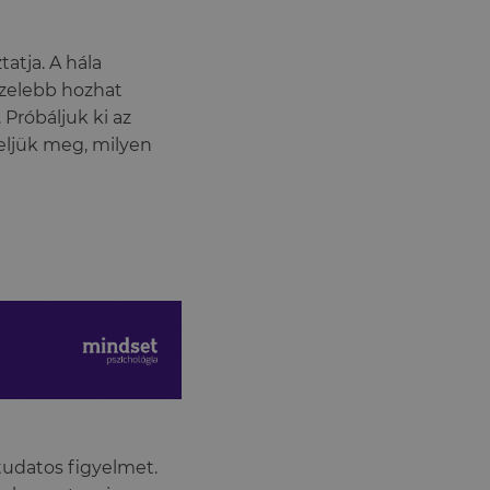
atja. A hála
özelebb hozhat
 Próbáljuk ki az
yeljük meg, milyen
tudatos figyelmet.