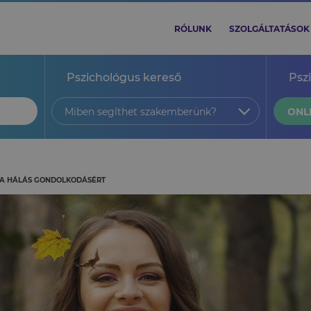
RÓLUNK
SZOLGÁLTATÁSOK
Pszichológus kereső
Psz
Miben segíthet szakemberünk?
ONL
 A HÁLÁS GONDOLKODÁSÉRT