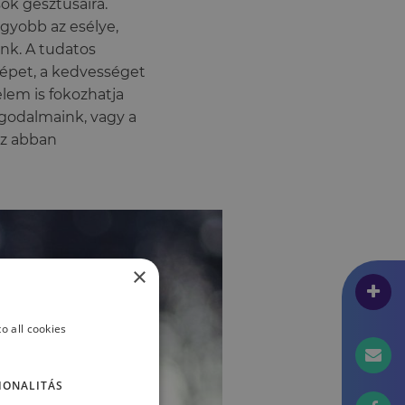
ok gesztusaira.
gyobb az esélye,
nk. A tudatos
szépet, a kedvességet
lem is fokozhatja
ggodalmaink, vagy a
az abban
×
o all cookies
IONALITÁS