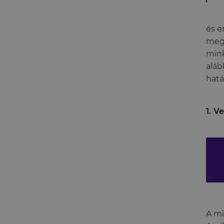
és e
mego
mink
aláb
hatá
1. V
A mi