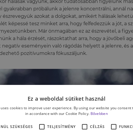
or hálásak vagyunk, akkor tudatosabban figyelünk más
l gyakrabban próbálunk a jelenre koncentrálni, annál na
 észrevegyük azokat a dolgokat, amikért hálásak lehetü
nlét képessé tesz minket arra, hogy felfedezzük a jót, a 
rnyezetünkben. Már önmagában ez az észrevétel, a figye
ünk a hála érzését, rászoktathat arra, hogy a jövőbeli a
 negatív eseményein való rágódás helyett a jelenre, és 
edezhető pozitívumokra fókuszáljunk.
Ez a weboldal sütiket használ
 uses cookies to improve user experience. By using our website you consent t
in accordance with our Cookie Policy.
Bővebben
ENÜL SZÜKSÉGES
TELJESÍTMÉNY
CÉLZÁS
FUNKC