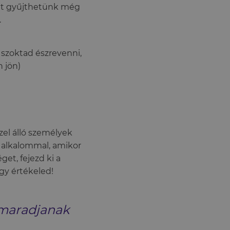
dát gyűjthetünk még
.
 szoktad észrevenni,
n jön)
el álló személyek
ő alkalommal, amikor
get, fejezd ki a
gy értékeled!
 maradjanak