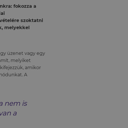
nkra: fokozza a
iai
vételére szoktatni
k, melyekkel
 egy üzenet vagy egy
mít, melyiket
 kifejezzük, amikor
smódunkat. A
a nem is
 van a