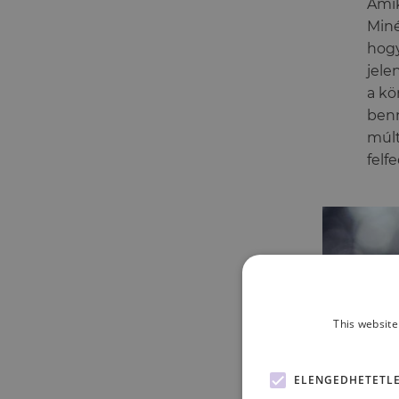
Amik
Miné
hogy
jele
a kö
benn
múlt
felf
This website
ELENGEDHETETL