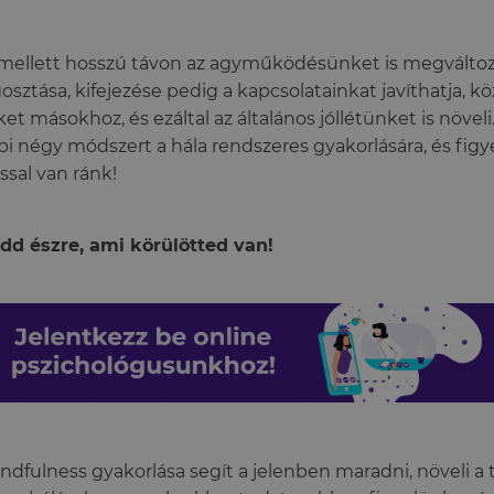
mellett hosszú távon az agyműködésünket is megváltozt
sztása, kifejezése pedig a kapcsolatainkat javíthatja, k
et másokhoz, és ezáltal az általános jóllétünket is növeli.
bi négy módszert a hála rendszeres gyakorlására, és fig
ssal van ránk!
edd észre, ami körülötted van!
ndfulness gyakorlása segít a jelenben maradni, növeli a 