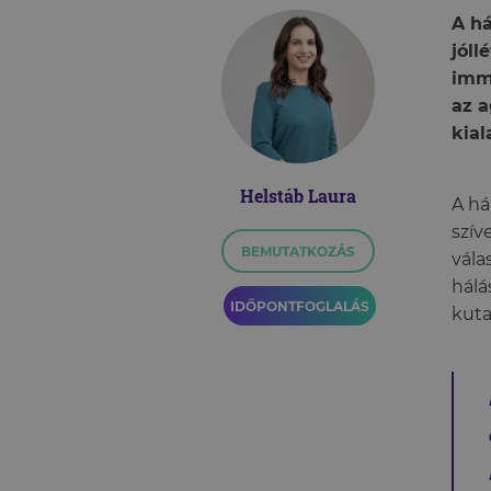
A há
jóll
immu
az 
kial
Helstáb Laura
A há
szív
BEMUTATKOZÁS
vála
hálá
IDŐPONTFOGLALÁS
kuta