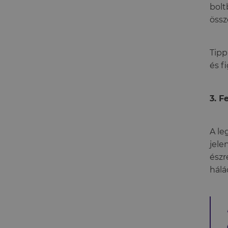
bolt
össz
Tipp
és f
3. F
A le
jele
észr
hálá