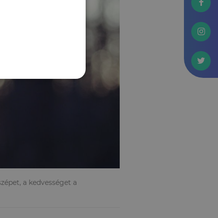
 szépet, a kedvességet a