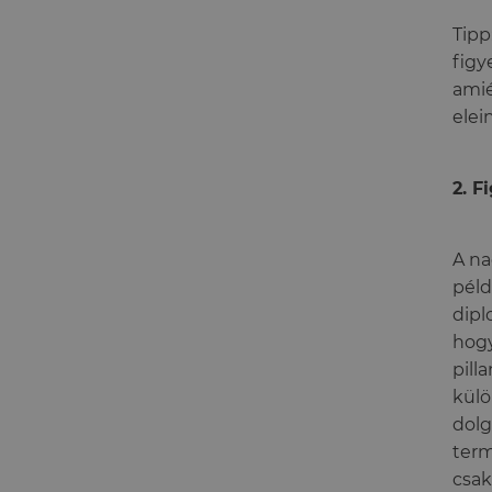
Tipp
figy
amié
elei
2. F
A na
péld
dipl
hogy
pill
külö
dolg
term
csak