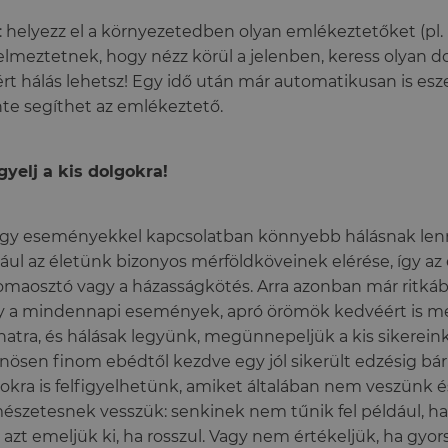
: helyezz el a környezetedben olyan emlékeztetőket (pl. 
elmeztetnek, hogy nézz körül a jelenben, keress olyan d
rt hálás lehetsz! Egy idő után már automatikusan is esze
nte segíthet az emlékeztető.
igyelj a kis dolgokra!
gy eseményekkel kapcsolatban könnyebb hálásnak lenni
ául az életünk bizonyos mérföldköveinek elérése, így az 
omaosztó vagy a házasságkötés. Arra azonban már ritkáb
 a mindennapi események, apró örömök kedvéért is me
anatra, és hálásak legyünk, megünnepeljük a kis sikereinke
nösen finom ebédtől kezdve egy jól sikerült edzésig bár
okra is felfigyelhetünk, amiket általában nem veszünk é
észetesnek vesszük: senkinek nem tűnik fel például, ha j
 azt emeljük ki, ha rosszul. Vagy nem értékeljük, ha gyor