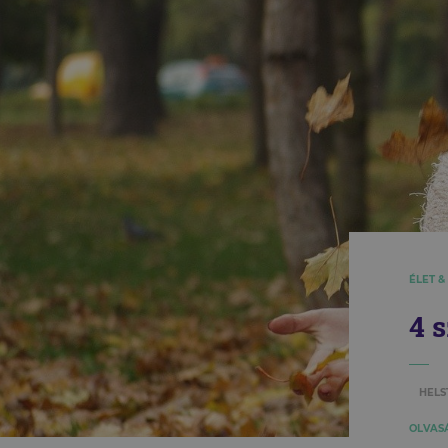
ÉLET &
4 
HELS
OLVASÁ