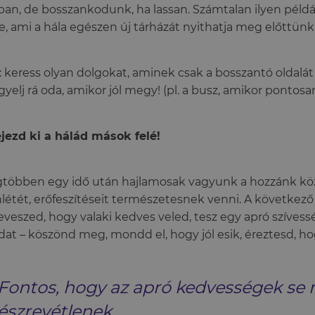
ban, de bosszankodunk, ha lassan. Számtalan ilyen pél
e, ami a hála egészen új tárházát nyithatja meg előttünk
: keress olyan dolgokat, aminek csak a bosszantó oldalát
igyelj rá oda, amikor jól megy! (pl. a busz, amikor pontosa
ejezd ki a hálád mások felé!
gtöbben egy idő után hajlamosak vagyunk a hozzánk köz
nlétét, erőfeszítéseit természetesnek venni. A következ
eveszed, hogy valaki kedves veled, tesz egy apró szívessé
dat – köszönd meg, mondd el, hogy jól esik, éreztesd, ho
Fontos, hogy az apró kedvességek se
észrevétlenek.