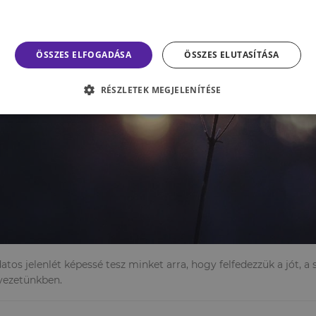
ÖSSZES ELFOGADÁSA
ÖSSZES ELUTASÍTÁSA
RÉSZLETEK MEGJELENÍTÉSE
atos jelenlét képessé tesz minket arra, hogy felfedezzük a jót, a
yezetünkben.