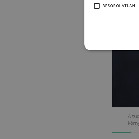
BESOROLATLAN
A tud
körn