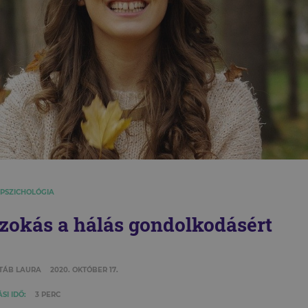
 PSZICHOLÓGIA
szokás a hálás gondolkodásért
TÁB LAURA
2020. OKTÓBER 17.
SI IDŐ:
3 PERC