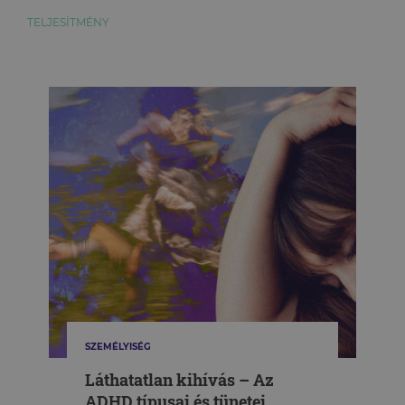
TELJESÍTMÉNY
SZEMÉLYISÉG
Láthatatlan kihívás – Az
ADHD típusai és tünetei