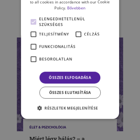
– Indulatkalauz kezdőknek és
to all cookies in accordance with our Cookie
Policy.
Bővebben
haladóknak
ELENGEDHETETLENÜL
SZÜKSÉGES
KOZMA ÁGNES
TELJESÍTMÉNY
CÉLZÁS
FUNKCIONALITÁS
BESOROLATLAN
ÖSSZES ELFOGADÁSA
ÖSSZES ELUTASÍTÁSA
RÉSZLETEK MEGJELENÍTÉSE
ÉLET & PSZICHOLÓGIA
Miért légy hálás? – a