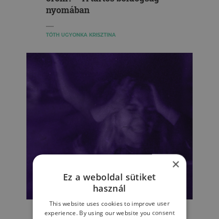
nyomában
TÓTH UGYONKA KRISZTINA
×
Ez a weboldal sütiket
használ
SZEMÉLYISÉG
This website uses cookies to improve user
Így szelídítsd meg a dühödet!
experience. By using our website you consent