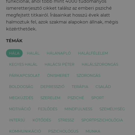
funkcionál, ahol több mint 4000 tudományos
ismeretterjesztő cikket találsz az emberi psziché
megfejtett titkairól. Írásainkat hosszú évek alatt
halmoztuk fel, azok szakmai alapokon állnak, mégis
közérthetőek.
TÉMÁK
HÁLA
HALÁL
HÁLANAPLÓ
HALÁLFÉLELEM
KEGYES HALÁL
HALÁCSI PÉTER
HALÁLSZORONGÁS
PÁRKAPCSOLAT
ÖNISMERET
SZORONGÁS
BOLDOGSÁG
DEPRESSZIÓ
TERÁPIA
CSALÁD
MEGKÜZDÉS
SZERELEM
PSZICHÉ
SPORT
MOTIVÁCIÓ
FEJLŐDÉS
MINDFULNESS
SZEMÉLYISÉG
INTERJÚ
KÖTŐDÉS
STRESSZ
SPORTPSZICHOLÓGIA
KOMMUNIKÁCIÓ
PSZICHOLÓGUS
MUNKA