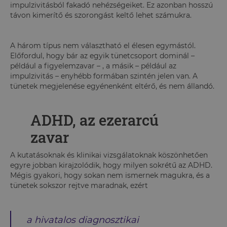
impulzivitásból fakadó nehézségeiket. Ez azonban hosszú
távon kimerítő és szorongást keltő lehet számukra.
A három típus nem választható el élesen egymástól.
Előfordul, hogy bár az egyik tünetcsoport dominál –
például a figyelemzavar – , a másik – például az
impulzivitás – enyhébb formában szintén jelen van. A
tünetek megjelenése egyénenként eltérő, és nem állandó.
ADHD, az ezerarcú
zavar
A kutatásoknak és klinikai vizsgálatoknak köszönhetően
egyre jobban kirajzolódik, hogy milyen sokrétű az ADHD.
Mégis gyakori, hogy sokan nem ismernek magukra, és a
tünetek sokszor rejtve maradnak, ezért
a hivatalos diagnosztikai