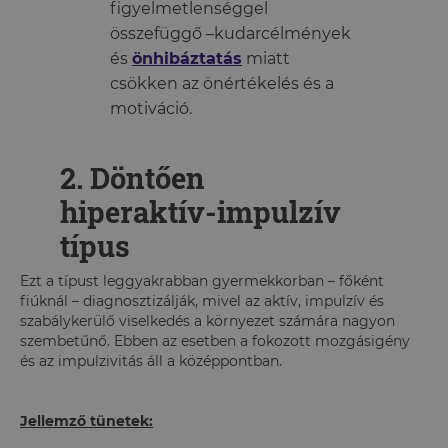
figyelmetlenséggel
összefüggő –kudarcélmények
és
önhibáztatás
miatt
csökken az önértékelés és a
motiváció.
2. Döntően
hiperaktív-impulzív
típus
Ezt a típust leggyakrabban gyermekkorban – főként
fiúknál – diagnosztizálják, mivel az aktív, impulzív és
szabálykerülő viselkedés a környezet számára nagyon
szembetűnő. Ebben az esetben a fokozott mozgásigény
és az impulzivitás áll a középpontban.
Jellemző tünetek: