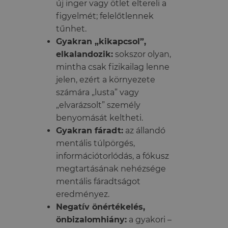
új inger vagy ötlet eltereli a
figyelmét; felelőtlennek
tűnhet.
Gyakran „kikapcsol”,
elkalandozik:
sokszor olyan,
mintha csak fizikailag lenne
jelen, ezért a környezete
számára „lusta” vagy
„elvarázsolt” személy
benyomását keltheti.
Gyakran fáradt:
az állandó
mentális túlpörgés,
információtorlódás, a fókusz
megtartásának nehézsége
mentális fáradtságot
eredményez.
Negatív önértékelés,
önbizalomhiány:
a gyakori –