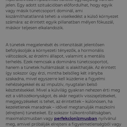
jelen. Egy adott szituációban előfordulhat, hogy egyik
vagy másik tünetcsoport dominál, ami
kiszámíthatatlanná teheti a viselkedést a külső környezet
számára: az érintett egyik pillanatban mélyen fókuszál,
máskor teljesen elkalandozik.
A tünetek megjelenését és intenzitását jelentősen
befolyásolják a környezeti tényezők, a hormonális
változások, az érzelmi állapot, valamint a mentális
terhelés. Ezek nemcsak a domináns tünetcsoportot,
hanem a tünetek hullámzását is alakíthatják. Az érintett
így sokszor úgy érzi, mintha belsőleg két irányba
szakadna, mivel egyszerre kell küzdenie a figyelmi
nehézségekkel és az impulzív, nyugtalan belső
késztetésekkel. Mivel a külvilág gyakran nehezen érti meg
ezt a változékonyságot, és akár negatív visszajelzéseket,
megjegyzéseket is tehet, az érintettek – különösen, ha
kezeletlenek maradnak – idővel megtanulják maszkolni
(elrejteni) tüneteiket. Ez sokszor túlkontrolláltságban,
maximalizmusban vagy
perfekcionizmusban
nyilvánul
meg, amivel próbálják elrejteni a figyelmetlenségből vagy