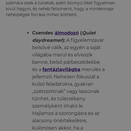
számára ezek a tünetek, ezért könnyű őket figyelmen
kívül hagyni, és nehéz felismerni, hogy a mindennapi
nehézségek forrása mihez köthető.
Csendes
álmodozó
(
Quiet
daydreamer
):
A figyelemzavar
belsővé válik, az egyén a saját
világába merül és elveszik
benne, belső párbeszédekbe
és a
fantáziavilágba
merülés a
jellemző. Nehezen fókuszál a
külső feladatokra, gyakran
„szétszórtnak” vagy lassúnak
tűnhet, és túlérzékeny
személyként írható le.
Hajlamos a szorongásra és az
alacsony önértékelésre,
különösen akkor, ha a