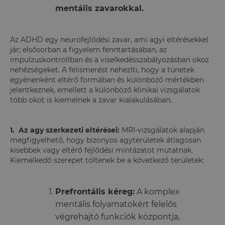
mentális zavarokkal.
Az ADHD egy neurofejlődési zavar, ami agyi eltérésekkel
jár; elsősorban a figyelem fenntartásában, az
impulzuskontrollban és a viselkedésszabályozásban okoz
nehézségeket. A felismerést nehezíti, hogy a tünetek
egyénenként eltérő formában és különböző mértékben
jelentkeznek, emellett a különböző klinikai vizsgálatok
több okot is kiemelnek a zavar kialakulásában.
1.
Az agy szerkezeti eltérései:
MRI-vizsgálatok alapján
megfigyelhető, hogy bizonyos agyterületek átlagosan
kisebbek vagy eltérő fejlődési mintázatot mutatnak.
Kiemelkedő szerepet töltenek be a következő területek:
Prefrontális kéreg:
A komplex
mentális folyamatokért felelős
végrehajtó funkciók központja,