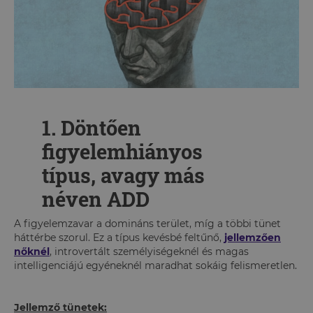
1. Döntően
figyelemhiányos
típus, avagy más
néven ADD
A figyelemzavar a domináns terület, míg a többi tünet
háttérbe szorul. Ez a típus kevésbé feltűnő,
jellemzően
nőknél
, introvertált személyiségeknél és magas
intelligenciájú egyéneknél maradhat sokáig felismeretlen.
Jellemző tünetek: