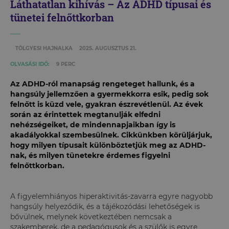
Láthatatlan kihívás – Az ADHD típusai és
tünetei felnőttkorban
TÖLGYESI HAJNALKA
2025. AUGUSZTUS 21.
OLVASÁSI IDŐ:
9 PERC
Az ADHD-ról manapság rengeteget hallunk, és a
hangsúly jellemzően a gyermekkorra esik, pedig sok
felnőtt is küzd vele, gyakran észrevétlenül. Az évek
során az érintettek megtanulják elfedni
nehézségeiket, de mindennapjaikban így is
akadályokkal szembesülnek. Cikkünkben körüljárjuk,
hogy milyen típusait különböztetjük meg az ADHD-
nak, és milyen tünetekre érdemes figyelni
felnőttkorban.
A figyelemhiányos hiperaktivitás-zavarra egyre nagyobb
hangsúly helyeződik, és a tájékozódási lehetőségek is
bővülnek, melynek következtében nemcsak a
szakemberek, de a pedagógusok és a szülők is egyre