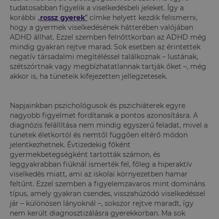
tudatosabban figyelik a viselkedésbeli jeleket. Így a
korábbi
„
rossz gyerek
”
címke helyett kezdik felismerni,
hogy a gyermek viselkedésének hátterében valójában
ADHD állhat. Ezzel szemben felnőttkorban az ADHD még
mindig gyakran rejtve marad. Sok esetben az érintettek
negatív társadalmi megítéléssel találkoznak – lustának,
szétszórtnak vagy megbízhatatlannak tartják őket –, még
akkor is, ha tüneteik kifejezetten jellegzetesek.
Napjainkban pszichológusok és pszichiáterek egyre
nagyobb figyelmet fordítanak a pontos azonosításra. A
diagnózis felállítása nem mindig egyszerű feladat, mivel a
tünetek életkortól és nemtől függően eltérő módon
jelentkezhetnek. Évtizedekig főként
gyermekbetegségként tartották számon, és
leggyakrabban fiúknál ismerték fel, főleg a hiperaktív
viselkedés miatt, ami az iskolai környezetben hamar
feltűnt. Ezzel szemben a figyelemzavaros mint domináns
típus, amely gyakran csendes, visszahúzódó viselkedéssel
jár – különösen lányoknál –, sokszor rejtve maradt, így
nem került diagnosztizálásra gyerekkorban. Ma sok