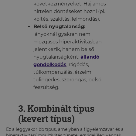
következményeket. Hajlamos
hirtelen döntéseket hozni (pl.
költés, szakítás, felmondás).
Belső nyugtalanság:
lányoknál gyakran nem
mozgásos hiperaktivitásban
jelentkezik, hanem belső
nyugtalanságként:
állandó
gondolkodás
, rágódás,
túlkompenzálás, érzelmi
túlingerlés, szorongás, belső
feszültség.
3. Kombinált típus
(kevert típus)
Ez a leggyakoribb típus, amelyben a figyelemzavar és a
hiperaktivitás/impulzivitás tünetei egyidejűleg vannak