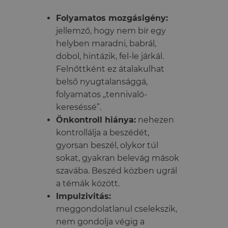
Folyamatos mozgásigény:
jellemző, hogy nem bír egy
helyben maradni, babrál,
dobol, hintázik, fel-le járkál.
Felnőttként ez átalakulhat
belső nyugtalansággá,
folyamatos „tennivaló-
kereséssé”.
Önkontroll hiánya:
nehezen
kontrollálja a beszédét,
gyorsan beszél, olykor túl
sokat, gyakran belevág mások
szavába. Beszéd közben ugrál
a témák között.
Impulzivitás:
meggondolatlanul cselekszik,
nem gondolja végig a