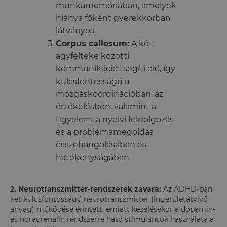
munkamemóriában, amelyek
hiánya főként gyerekkorban
látványos.
Corpus callosum:
A két
agyfélteke közötti
kommunikációt segíti elő, így
kulcsfontosságú a
mozgáskoordinációban, az
érzékelésben, valamint a
figyelem, a nyelvi feldolgozás
és a problémamegoldás
összehangolásában és
hatékonyságában.
2.
Neurotranszmitter-rendszerek zavara:
Az ADHD-ban
két kulcsfontosságú neurotranszmitter (ingerületátvivő
anyag) működése érintett, emiatt kezelésekor a dopamin-
és noradrenalin rendszerre ható stimulánsok használata a