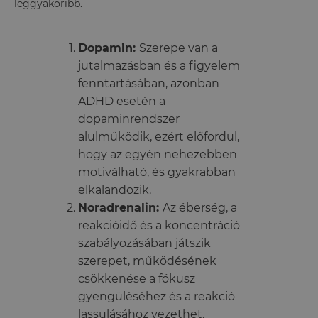
leggyakoribb.
Dopamin:
Szerepe van a
jutalmazásban és a figyelem
fenntartásában, azonban
ADHD esetén a
dopaminrendszer
alulműködik, ezért előfordul,
hogy az egyén nehezebben
motiválható, és gyakrabban
elkalandozik.
Noradrenalin:
Az éberség, a
reakcióidő és a koncentráció
szabályozásában játszik
szerepet, működésének
csökkenése a fókusz
gyengüléséhez és a reakció
lassulásához vezethet.