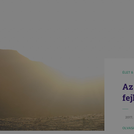
ÉLET &
Az
fej
2017.
OLVASÁ