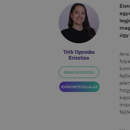
Éle
egy
leg
magu
úgy 
Tóth Ugyonka
Arr
Krisztina
fol
kom
BEMUTATKOZÁS
fejl
jele
IDŐPONTFOGLALÁS
hogy
kap
impu
fejl