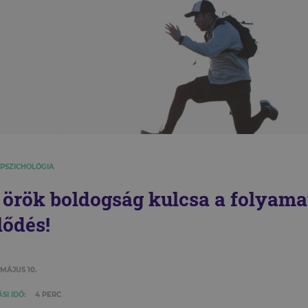
 PSZICHOLÓGIA
 örök boldogság kulcsa a folyama
lődés!
 MÁJUS 10.
SI IDŐ:
4 PERC