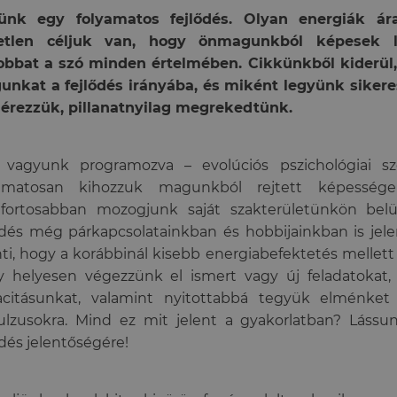
tünk egy folyamatos fejlődés. Olyan energiák á
etlen céljuk van, hogy önmagunkból képesek 
jobbat a szó minden értelmében. Cikkünkből kiderül
nkat a fejlődés irányába, és miként legyünk sikere
érezzük, pillanatnyilag megrekedtünk.
a vagyunk programozva – evolúciós pszichológiai s
yamatosan kihozzuk magunkból rejtett képessége
fortosabban mozogjunk saját szakterületünkön belü
ődés még párkapcsolatainkban és hobbijainkban is jelen
nti, hogy a korábbinál kisebb energiabefektetés mellett
 helyesen végezzünk el ismert vagy új feladatokat, 
acitásunkat, valamint nyitottabbá tegyük elménket
lzusokra. Mind ez mit jelent a gyakorlatban? Lássu
ődés jelentőségére!