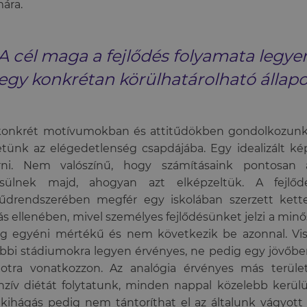
ára.
A cél maga a fejlődés folyamata legye
egy konkrétan körülhatárolható állapo
konkrét motívumokban és attitűdökben gondolkozunk
tünk az elégedetlenség csapdájába. Egy idealizált k
érni. Nem valószínű, hogy számításaink pontosa
jesülnek majd, ahogyan azt elképzeltük. A fejlőd
tűdrendszerében megfér egy iskolában szerzett kett
s ellenében, mivel személyes fejlődésünket jelzi a minős
g egyéni mértékű és nem következik be azonnal. Vis
bbi stádiumokra legyen érvényes, ne pedig egy jövőben 
potra vonatkozzon. Az analógia érvényes más terület
nzív diétát folytatunk, minden nappal közelebb kerülü
kihágás pedig nem tántoríthat el az általunk vágyott 