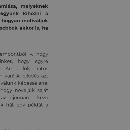
ramlása, melyeknek
legyünk kihozni a
, hogyan motiváljuk
sebbek akkor is, ha
zempontból –, hogy
inket, hogy egyre
l. Ám a folyamatos
 van! A fejlődés azt
 válunk képessé arra,
hogy növeljük saját
 az újonnan érkező
nk hát egy példát a