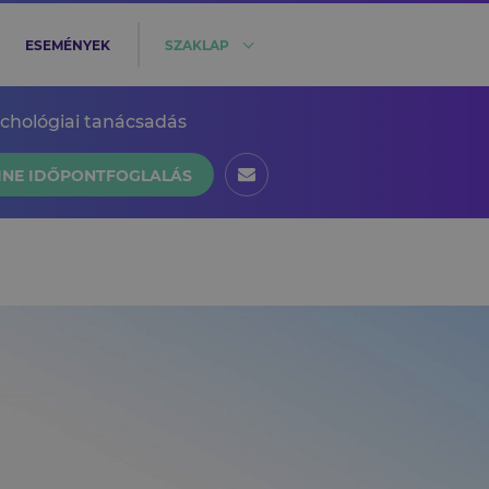
ESEMÉNYEK
SZAKLAP
ichológiai tanácsadás
INE IDŐPONTFOGLALÁS