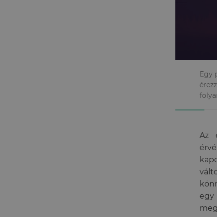
Egy 
érez
foly
Az 
érvé
kap
vált
kön
egy
meg