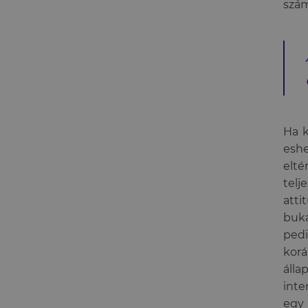
szám
Ha 
eshe
elt
tel
atti
buká
pedi
korá
álla
inte
egy 