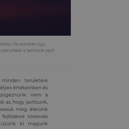
ünkhöz. Ha azonban úgy
 párunkkal a bennünk zajló
 minden területére
élyes értékeinken és
l szögeznünk: nem a
b az, hogy javítsunk,
thessük meg életünk
fejlődésre törekvés
t tűzünk ki magunk