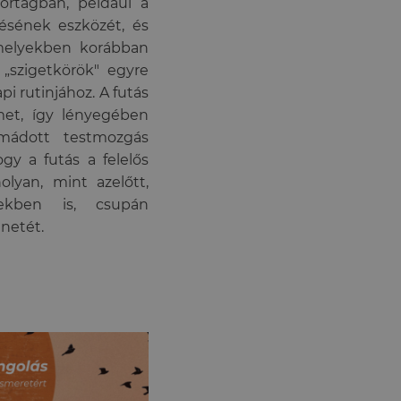
portágban, például a
ésének eszközét, és
 melyekben korábban
 „szigetkörök" egyre
i rutinjához. A futás
met, így lényegében
imádott testmozgás
gy a futás a felelős
lyan, mint azelőtt,
ekben is, csupán
netét.