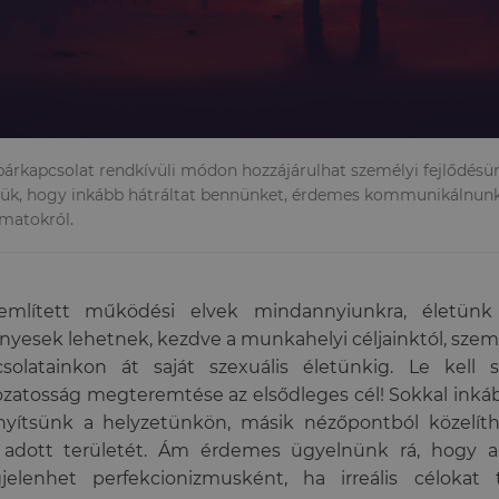
párkapcsolat rendkívüli módon hozzájárulhat személyi fejlődés
zük, hogy inkább hátráltat bennünket, érdemes kommunikálnunk
amatokról.
említett működési elvek mindannyiunkra, életünk
nyesek lehetnek, kezdve a munkahelyi céljainktól, szem
csolatainkon át saját szexuális életünkig. Le kel
ozatosság megteremtése az elsődleges cél! Sokkal inkáb
nyítsünk a helyzetünkön, másik nézőpontból közelí
 adott területét. Ám érdemes ügyelnünk rá, hogy a 
jelenhet perfekcionizmusként, ha irreális céloka