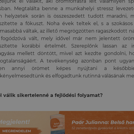
eljünk el valakit, aki örömforrásra lelt valamilyen s
sban. Megtalálta benne a munkahelyi stressz levezet
an helyzetek során is összeszedett tudott maradni,
szítette a fókuszt. Noha évek teltek el, s a szokásos
masabbá váltak, az illető megrögzötten ragaszkodott nap
 fogódzóvá vált, mely idővel már nem jelentett örö
eszítette korábbi értelmét. Szereplőnk lassan az 
agyása mellett döntött, mivel azt kezdte gondolni, ho
dogtalanságáért. A tevékenység azonban pont ugyano
en annyi örömet képes nyújtani a későbbi
kényelmesedtünk és elfogadtunk rutinná válásának me
l válik sikertelenné a fejlődési folyamat?