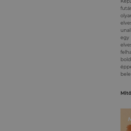
Képz
futá
oly
elve
unal
egy
elv
felh
bol
épp
bele
Mitő