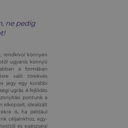
n, ne pedig
t!
, rendkívül könnyen
éptől ugyanis könnyű
n abban a formában
ésre való törekvés
es jegy egy korábbi
égi ugrás. A fejlődés
zonyítási pontunk a
elképzelt, idealizált
ekre is, ha például
nk céljainkhoz, egy-
testtől és egészségi