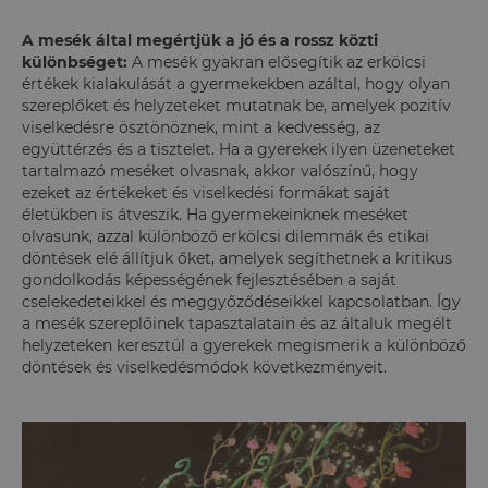
A mesék által megértjük a jó és a rossz közti
különbséget:
A mesék gyakran elősegítik az erkölcsi
értékek kialakulását a gyermekekben azáltal, hogy olyan
szereplőket és helyzeteket mutatnak be, amelyek pozitív
viselkedésre ösztönöznek, mint a kedvesség, az
együttérzés és a tisztelet. Ha a gyerekek ilyen üzeneteket
tartalmazó meséket olvasnak, akkor valószínű, hogy
ezeket az értékeket és viselkedési formákat saját
életükben is átveszik. Ha gyermekeinknek meséket
olvasunk, azzal különböző erkölcsi dilemmák és etikai
döntések elé állítjuk őket, amelyek segíthetnek a kritikus
gondolkodás képességének fejlesztésében a saját
cselekedeteikkel és meggyőződéseikkel kapcsolatban. Így
a mesék szereplőinek tapasztalatain és az általuk megélt
helyzeteken keresztül a gyerekek megismerik a különböző
döntések és viselkedésmódok következményeit.