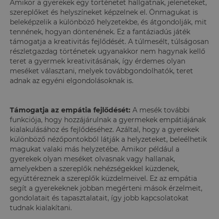
Amikor a gyerekek egy történetet hallgatnak, jeleneteket,
szereplőket és helyszíneket képzelnek el. Önmagukat is
beleképzelik a különböző helyzetekbe, és átgondolják, mit
tennének, hogyan döntenének. Ez a fantáziadús játék
támogatja a kreativitás fejlődését. A túlmesélt, túlságosan
részletgazdag történetek ugyanakkor nem hagynak kellő
teret a gyermek kreativitásának, így érdemes olyan
meséket választani, melyek továbbgondolhatók, teret
adnak az egyéni elgondolásoknak is.
Támogatja az empátia fejlődését:
A mesék további
funkciója, hogy hozzájárulnak a gyermekek empátiájának
kialakulásához és fejlődéséhez. Azáltal, hogy a gyerekek
különböző nézőpontokból látják a helyzeteket, beleélhetik
magukat valaki más helyzetébe. Amikor például a
gyerekek olyan meséket olvasnak vagy hallanak,
amelyekben a szereplők nehézségekkel küzdenek,
együttéreznek a szereplők küzdelmeivel. Ez az empátia
segít a gyerekeknek jobban megérteni mások érzelmeit,
gondolatait és tapasztalatait, így jobb kapcsolatokat
tudnak kialakítani.