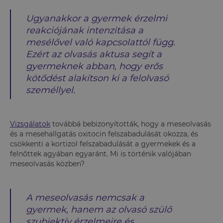
Ugyanakkor a gyermek érzelmi
reakciójának intenzitása a
mesélővel való kapcsolattól függ.
Ezért az olvasás aktusa segít a
gyermeknek abban, hogy erős
kötődést alakítson ki a felolvasó
személlyel.
Vizsgálatok
továbbá bebizonyították, hogy a meseolvasás
és a mesehallgatás oxitocin felszabadulását okozza, és
csökkenti a kortizol felszabadulását a gyermekek és a
felnőttek agyában egyaránt. Mi is történik valójában
meseolvasás közben?
A meseolvasás nemcsak a
gyermek, hanem az olvasó szülő
szubjektív érzelmeire és