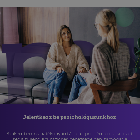
Jelentkezz be pszichológusunkhoz!
Szakemberünk hatékonyan tárja fel problémáid lelki okait,
segít túllendülni pszichés nehézségeiden, támogatja