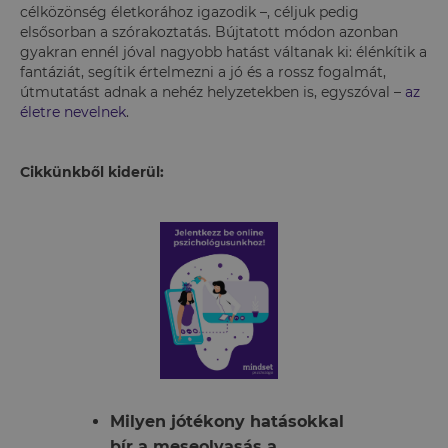
célközönség életkorához igazodik –, céljuk pedig
elsősorban a szórakoztatás. Bújtatott módon azonban
gyakran ennél jóval nagyobb hatást váltanak ki: élénkítik a
fantáziát, segítik értelmezni a jó és a rossz fogalmát,
útmutatást adnak a nehéz helyzetekben is, egyszóval –
az
életre nevelnek
.
Cikkünkből kiderül:
Milyen jótékony hatásokkal
bír a meseolvasás a