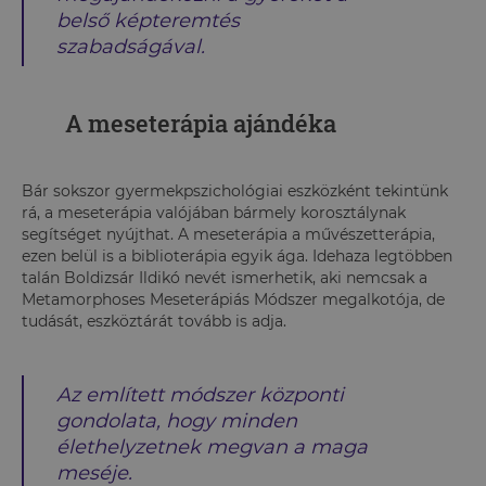
belső képteremtés
szabadságával.
A meseterápia ajándéka
Bár sokszor gyermekpszichológiai eszközként tekintünk
rá, a meseterápia valójában bármely korosztálynak
segítséget nyújthat. A meseterápia a művészetterápia,
ezen belül is a biblioterápia egyik ága. Idehaza legtöbben
talán Boldizsár Ildikó nevét ismerhetik, aki nemcsak a
Metamorphoses Meseterápiás Módszer megalkotója, de
tudását, eszköztárát tovább is adja.
Az említett módszer központi
gondolata, hogy minden
élethelyzetnek megvan a maga
meséje.