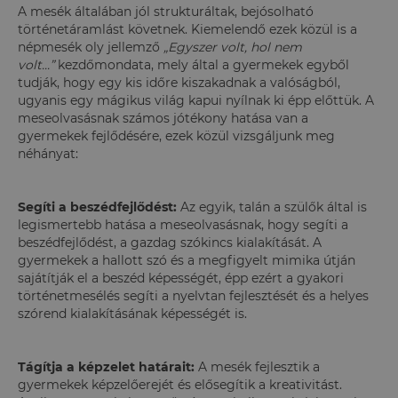
A mesék általában jól strukturáltak, bejósolható
történetáramlást követnek. Kiemelendő ezek közül is a
népmesék oly jellemző
„Egyszer volt, hol nem
volt...
”
kezdőmondata, mely által a gyermekek egyből
tudják, hogy egy kis időre kiszakadnak a valóságból,
ugyanis egy mágikus világ kapui nyílnak ki épp előttük. A
meseolvasásnak számos jótékony hatása van a
gyermekek fejlődésére, ezek közül vizsgáljunk meg
néhányat:
Segíti a beszédfejlődést:
Az egyik, talán a szülők által is
legismertebb hatása a meseolvasásnak, hogy segíti a
beszédfejlődést, a gazdag szókincs kialakítását. A
gyermekek a hallott szó és a megfigyelt mimika útján
sajátítják el a beszéd képességét, épp ezért a gyakori
történetmesélés segíti a nyelvtan fejlesztését és a helyes
szórend kialakításának képességét is.
Tágítja a képzelet határait:
A mesék fejlesztik a
gyermekek képzelőerejét és elősegítik a kreativitást.