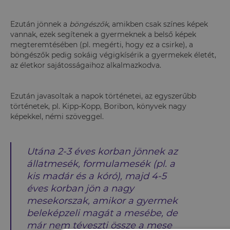
Ezután jönnek a
böngészők
, amikben csak színes képek
vannak, ezek segítenek a gyermeknek a belső képek
megteremtésében (pl. megérti, hogy ez a csirke), a
böngészők pedig sokáig végigkísérik a gyermekek életét,
az életkor sajátosságaihoz alkalmazkodva.
Ezután javasoltak a napok történetei, az egyszerűbb
történetek, pl. Kipp-Kopp, Boribon, könyvek nagy
képekkel, némi szöveggel.
Utána 2-3 éves korban jönnek az
állatmesék, formulamesék
(pl. a
kis madár és a kóró), majd 4-5
éves korban jön a
nagy
mesekorszak
, amikor a gyermek
beleképzeli magát a mesébe, de
már nem téveszti össze a mese