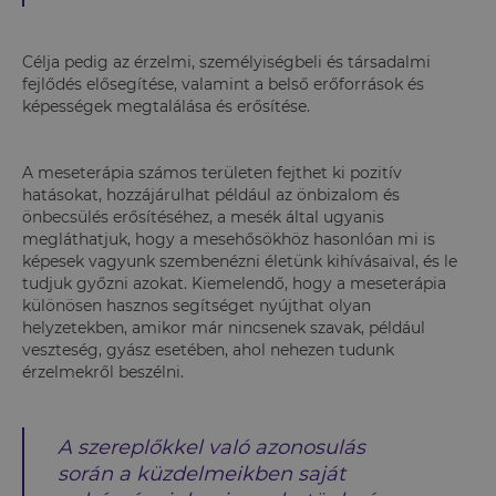
Célja pedig az érzelmi, személyiségbeli és társadalmi
fejlődés elősegítése, valamint a belső erőforrások és
képességek megtalálása és erősítése.
A meseterápia számos területen fejthet ki pozitív
hatásokat, hozzájárulhat például az önbizalom és
önbecsülés erősítéséhez, a mesék által ugyanis
megláthatjuk, hogy a mesehősökhöz hasonlóan mi is
képesek vagyunk szembenézni életünk kihívásaival, és le
tudjuk győzni azokat. Kiemelendő, hogy a meseterápia
különösen hasznos segítséget nyújthat olyan
helyzetekben, amikor már nincsenek szavak, például
veszteség, gyász esetében, ahol nehezen tudunk
érzelmekről beszélni.
A szereplőkkel való azonosulás
során a küzdelmeikben saját