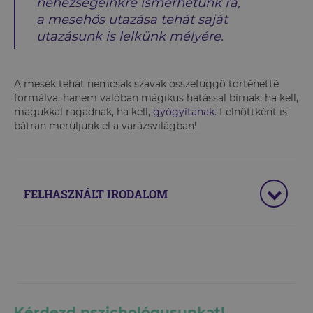
nehézségeinkre ismerhetünk rá,
a mesehős utazása tehát saját
utazásunk is lelkünk mélyére.
A mesék tehát nemcsak szavak összefüggő történetté
formálva, hanem valóban mágikus hatással bírnak: ha kell,
magukkal ragadnak, ha kell,
gyógyítanak
. Felnőttként is
bátran merüljünk el a varázsvilágban!
FELHASZNÁLT IRODALOM
Kérdezd pszichológusunkat!