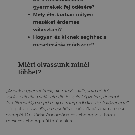
gyermekek fejlődésére?
Mely életkorban milyen
meséket érdemes
választani?
Hogyan és kiknek segíthet a
meseterápia módszere?
Miért olvassunk minél
többet?
„Annak a gyermeknek, aki mesét hallgatva nő fel,
varázspálcája a saját elméje lesz, és képzelete, érzelmi
intelligenciája segíti majd a megpróbáltatások közepette”
– foglalta össze
Én, a mesehős
című előadásában a mese
szerepét Dr. Kádár Annamária pszichológus, a hazai
mesepszichológia úttörő alakja.