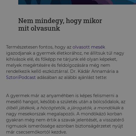
Nem mindegy, hogy mikor
mit olvasunk
Természetesen fontos, hogy az
olvasott mesék
igazodjanak a gyermek életkorához, ne állítsuk túl nagy
kihívások elé, és főképp ne tárjunk elé olyan képeket,
melyek megértésére és feldolgozására még nem
rendelkezik kellő eszköztárral. Dr. Kádár Annamária a
SztoriPodcast
adásában az alábbi ajánlást tette:
A gyermek már az anyaméhben is képes felismerni a
mesélő hangot, később a születés után a bölcsődalok, az
ölbéli játékok, a höcögtetők, a járogatók, a mondókák
a
nagy mesekorszak megalapozói. A mondókázó korban
gyakran még nem értik a szavak jelentését, a visszatérő
rigmusok ismerőssége azonban biztonságérzetet nyújt
már csecsemőkortól kezdve.