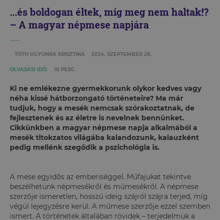
...és boldogan éltek, míg meg nem haltak!?
– A magyar népmese napjára
TÓTH UGYONKA KRISZTINA
2024. SZEPTEMBER 28.
OLVASÁSI IDŐ:
10 PERC
Ki ne emlékezne gyermekkorunk olykor kedves vagy
néha kissé hátborzongató történeteire? Ma már
tudjuk, hogy a mesék nemcsak szórakoztatnak, de
fejlesztenek és az életre is nevelnek bennünket.
Cikkünkben a magyar népmese napja alkalmából a
mesék titokzatos világába kalandozunk, kalauzként
pedig mellénk szegődik a pszichológia is.
A mese egyidős az emberiséggel. Műfajukat tekintve
beszélhetünk népmesékről és műmesékről. A népmese
szerzője ismeretlen, hosszú ideig szájról szájra terjed, míg
végül lejegyzésre kerül. A műmese szerzője ezzel szemben
ismert. A történetek általában rövidek – terjedelmük a