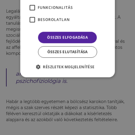
FUNKCIONALITÁS
Legalább öt év munkája szükséges ahhoz, hogy
egyáltalán pszichológusnak nevezhessük magunkat. A
BESOROLATLAN
tanulás azonban sosem ér véget. A három év alatt
megismerkedhetünk a pszichológia alapjaival: a
szociálpszichológiával, a kognitív pszichológiával, a
ÖSSZES ELFOGADÁSA
fejlődéspszichológiával, a személyiségpszichológiával és
az affektív pszichológiával. Emellett ugyanakkor fontos
ÖSSZES ELUTASÍTÁSA
komponense a képzésnek az
RÉSZLETEK MEGJELENÍTÉSE
anatómia, a neurológia és a
pszichofiziológia is.
Habár a legtöbb egyetemen a bölcsész karokon tanítják,
mégis a szak szerves részét képezi a statisztika. Több
féléven keresztül oktatják a diákokat a kísérletezés
alapjaira és az azokból való következtetés feltételeire.