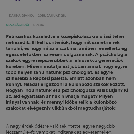
DANKA BIANKA
2018. JANUÁR 28.
OLVASÁSI IDŐ:
3 PERC
Februárhoz közeledve a középiskolásokra óriási teher
nehezedik. El kell dönteniük, hogy mit szeretnének
tanulni, és hogy mi az a szakma, amiben remélhetőleg
egész életükben szívesen dolgoznának. A pszichológia
szakok egyre népszerűbbek a felnövekvő generációk
körében. Mi sem mutatja ezt jobban annál, hogy egyre
több helyen tanulhatunk pszichológiát, és egyre
színesebb a képzési paletta. Emiatt azonban nem
könnyű feladat eligazodni a különböző szakok között.
Hogyan indulhatunk el a pszichológussá válás útján? Ki
az, aki egyáltalán annak hívhatja magát? Milyen
irányai vannak, és mennyi időbe telik a különböző
szakokat elvégezni? Cikkünkből megtudhatjátok!
A nagy érdeklődésre való tekintettel egyre nagyobb
létszámú évfolyamokat indítanak az egyetemeken,