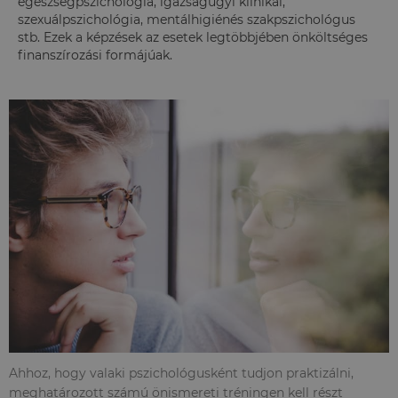
egészségpszichológia, igazságügyi klinikai,
szexuálpszichológia, mentálhigiénés szakpszichológus
stb. Ezek a képzések az esetek legtöbbjében önköltséges
finanszírozási formájúak.
Ahhoz, hogy valaki pszichológusként tudjon praktizálni,
meghatározott számú önismereti tréningen kell részt