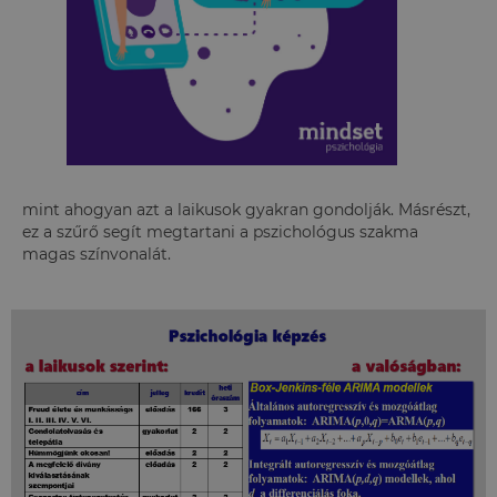
mint ahogyan azt a laikusok gyakran gondolják. Másrészt,
ez a szűrő segít megtartani a pszichológus szakma
magas színvonalát.