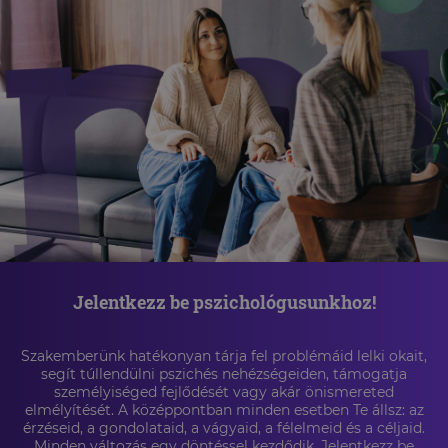
Jelentkezz be pszichológusunkhoz!
Szakemberünk hatékonyan tárja fel problémáid lelki okait,
segít túllendülni pszichés nehézségeiden, támogatja
személyiséged fejlődését vagy akár önismereted
elmélyítését. A középpontban minden esetben Te állsz: az
érzéseid, a gondolataid, a vágyaid, a félelmeid és a céljaid.
Minden változás egy döntéssel kezdődik. Jelentkezz be