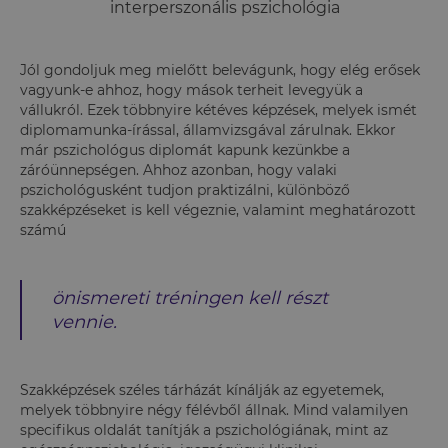
interperszonális pszichológia
Jól gondoljuk meg mielőtt belevágunk, hogy elég erősek
vagyunk-e ahhoz, hogy mások terheit levegyük a
vállukról. Ezek többnyire kétéves képzések, melyek ismét
diplomamunka-írással, államvizsgával zárulnak. Ekkor
már pszichológus diplomát kapunk kezünkbe a
záróünnepségen. Ahhoz azonban, hogy valaki
pszichológusként tudjon praktizálni, különböző
szakképzéseket is kell végeznie, valamint meghatározott
számú
önismereti tréningen kell részt
vennie.
Szakképzések széles tárházát kínálják az egyetemek,
melyek többnyire négy félévből állnak. Mind valamilyen
specifikus oldalát tanítják a pszichológiának, mint az