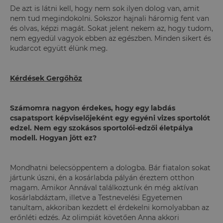
De azt is látni kell, hogy nem sok ilyen dolog van, amit
nem tud megindokolni. Sokszor hajnali háromig fent van
és olvas, képzi magát. Sokat jelent nekem az, hogy tudom,
nem egyedül vagyok ebben az egészben. Minden sikert és
kudarcot együtt élünk meg.
Kérdések Gergőhöz
Számomra nagyon érdekes, hogy egy labdás
csapatsport képviselőjeként egy egyéni vizes sportolót
edzel. Nem egy szokásos sportolói-edzői életpálya
modell. Hogyan jött ez?
Mondhatni belecsöppentem a dologba. Bár fiatalon sokat
jártunk úszni, én a kosárlabda pályán éreztem otthon
magam. Amikor Annával találkoztunk én még aktívan
kosárlabdáztam, illetve a Testnevelési Egyetemen
tanultam, akkoriban kezdett el érdekelni komolyabban az
erőnléti edzés. Az olimpiát követően Anna akkori