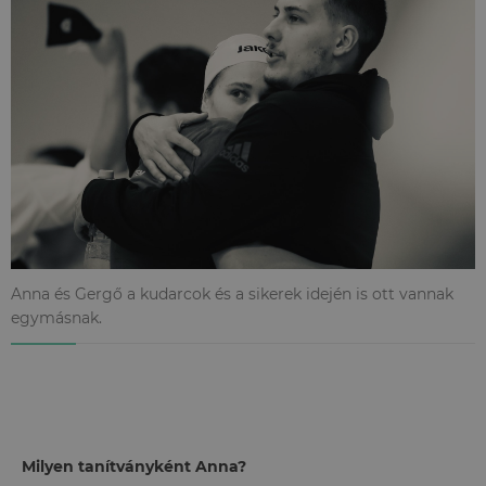
Anna és Gergő a kudarcok és a sikerek idején is ott vannak
egymásnak.
Milyen tanítványként Anna?