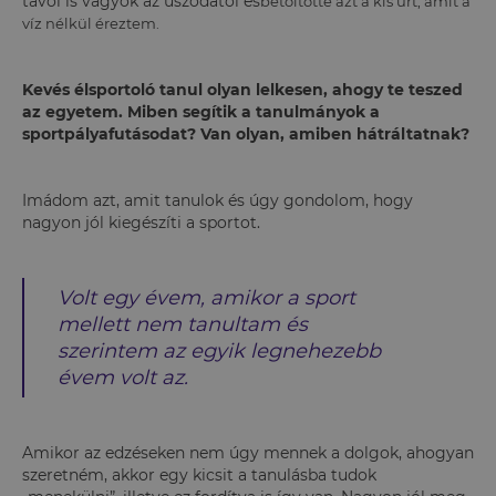
távol is vagyok az uszodától és
betöltötte azt a kis űrt, amit a
víz nélkül éreztem.
Kevés élsportoló tanul olyan lelkesen, ahogy te teszed
az egyetem. Miben segítik a tanulmányok a
sportpályafutásodat? Van olyan, amiben hátráltatnak?
Imádom azt, amit tanulok és úgy gondolom, hogy
nagyon jól kiegészíti a sportot.
Volt egy évem, amikor a sport
mellett nem tanultam és
szerintem az egyik legnehezebb
évem volt az.
Amikor az edzéseken nem úgy mennek a dolgok, ahogyan
szeretném, akkor egy kicsit a tanulásba tudok