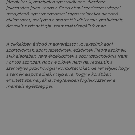
járnak körül, amelyek a sportolók napi életében
jellemzően jelen vannak. Ez egy havi rendszerességgel
megjelenő, sportmenedzseri tapasztalatokra alapozó
cikksorozat, melyben a sportolók kihívásait, problémáit,
örömeit pszichológiai szemmel vizsgáljuk meg.
A cikkekben átfogó magyarázatot igyekszünk adni
sportolóknak, sportvezetőknek, edzőknek illetve azoknak,
akik alapjában véve érdeklődnek a sportpszichológia iránt.
Fontos azonban, hogy e cikkek nem helyettesítik a
személyes pszichológiai konzultációkat, de reméljük, hogy
a témák alapot adnak majd arra, hogy a korábban
említett személyek is megfelelően foglalkozzanak a
mentális egészséggel.