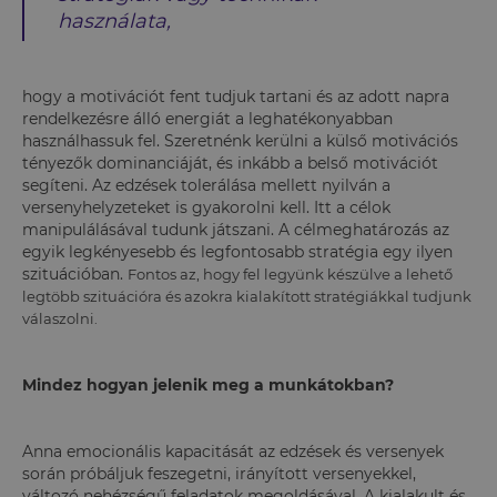
használata,
hogy a motivációt fent tudjuk tartani és az adott napra
rendelkezésre álló energiát a leghatékonyabban
használhassuk fel. Szeretnénk kerülni a külső motivációs
tényezők dominanciáját, és inkább a belső motivációt
segíteni. Az edzések tolerálása mellett nyilván a
versenyhelyzeteket is gyakorolni kell. Itt a célok
manipulálásával tudunk játszani. A célmeghatározás az
egyik legkényesebb és legfontosabb stratégia egy ilyen
szituációban.
Fontos az, hogy fel legyünk készülve a lehető
legtöbb szituációra és azokra kialakított stratégiákkal tudjunk
válaszolni.
Mindez hogyan jelenik meg a munkátokban?
Anna emocionális kapacitását az edzések és versenyek
során próbáljuk feszegetni, irányított versenyekkel,
változó nehézségű feladatok megoldásával. A kialakult és