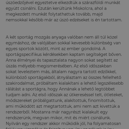
úszóedzőjével egyeztetve elkezdtük a szárazföldi munkát
együtt csinálni. Ezután kerültünk Miskolcra, ahol a
megkezdett munkát folytathattuk tovább, majd
nemsokkal később már az úszó edzéseket is én tartottam.
A két sportág mozgás anyaga valóban nem áll túl közel
egymáshoz, de valójában sokkal kevesebb különbség van
egyes sportok között, mint az ember gondolná. A
sportágspecifikus kérdésekben kaptam segítséget bőven.
Anna élményei és tapasztalata nagyon sokat segített az
úszás mélyebb megismerésében. Az első időszakban
sokat leveleztem más, általam nagyra tartott edzőkkel,
különböző sportágakból, átnyálaztam az összes fellelhető
szakirodalmat, próbáltam kialakítani a lehető legszélesebb
rálátást a sportágra, hogy Annának a lehető legtöbbet
tudjam adni. Az első időszak az útkereséssel telt, ötleteket,
módszereket próbálgattunk, alakítottuk, finomítottuk,
ami működött azt megtartottuk, ami nem azt kivettük a
rendszerből. Mostanra már nagyrészt kialakult egy
rendszerünk, megvan mikor, mit és miért csinálunk.
Nyilván egy rendszer akkor működik jól, ha folyamatosan