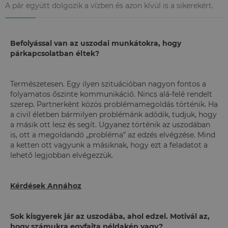
A pár együtt dolgozik a vízben és azon kívül is a sikerekért.
Befolyással van az uszodai munkátokra, hogy
párkapcsolatban éltek?
Természetesen. Egy ilyen szituációban nagyon fontos a
folyamatos őszinte kommunikáció. Nincs alá-felé rendelt
szerep. Partnerként közös problémamegoldás történik. Ha
a civil életben bármilyen problémánk adódik, tudjuk, hogy
a másik ott lesz és segít. Ugyanez történik az uszodában
is, ott a megoldandó „probléma” az edzés elvégzése. Mind
a ketten ott vagyunk a másiknak, hogy ezt a feladatot a
lehető legjobban elvégezzük.
Kérdések Annához
Sok kisgyerek jár az uszodába, ahol edzel. Motivál az,
hogy számukra egyfajta példakép vagy?