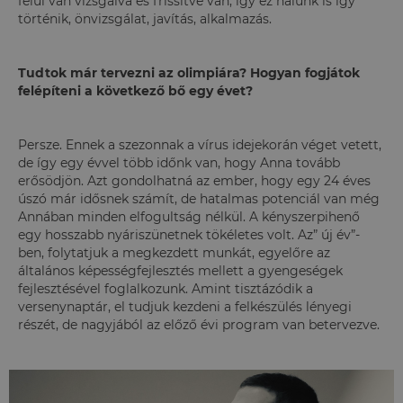
felül van vizsgálva és frissítve van, így ez nálunk is így
történik, önvizsgálat, javítás, alkalmazás.
Tudtok már tervezni az olimpiára? Hogyan fogjátok
felépíteni a következő bő egy évet?
Persze. Ennek a szezonnak a vírus idejekorán véget vetett,
de így egy évvel több időnk van, hogy Anna tovább
erősödjön. Azt gondolhatná az ember, hogy egy 24 éves
úszó már idősnek számít, de hatalmas potenciál van még
Annában minden elfogultság nélkül. A kényszerpihenő
egy hosszabb nyáriszünetnek tökéletes volt. Az” új év”-
ben, folytatjuk a megkezdett munkát, egyelőre az
általános képességfejlesztés mellett a gyengeségek
fejlesztésével foglalkozunk. Amint tisztázódik a
versenynaptár, el tudjuk kezdeni a felkészülés lényegi
részét, de nagyjából az előző évi program van betervezve.