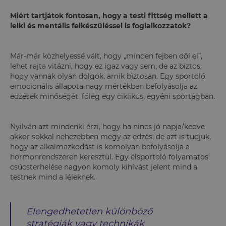
Miért tartjátok fontosan, hogy a testi fittség mellett a
lelki és mentális felkészüléssel is foglalkozzatok?
Már-már közhelyessé vált, hogy „minden fejben dől el”,
lehet rajta vitázni, hogy ez igaz vagy sem, de az biztos,
hogy vannak olyan dolgok, amik biztosan. Egy sportoló
emocionális állapota nagy mértékben befolyásolja az
edzések minőségét, főleg egy ciklikus, egyéni sportágban.
Nyilván azt mindenki érzi, hogy ha nincs jó napja/kedve
akkor sokkal nehezebben megy az edzés, de azt is tudjuk,
hogy az alkalmazkodást is komolyan befolyásolja a
hormonrendszeren keresztül. Egy élsportoló folyamatos
csúcsterhelése nagyon komoly kihívást jelent mind a
testnek mind a léleknek.
Elengedhetetlen különböző
stratégiák vagy technikák