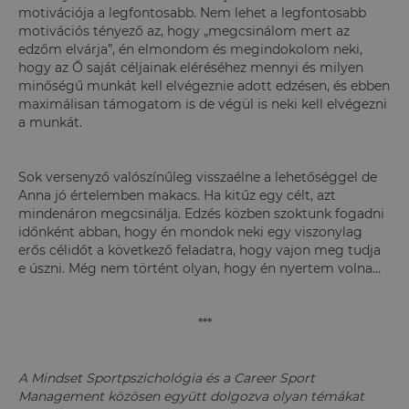
motivációja a legfontosabb. Nem lehet a legfontosabb
motivációs tényező az, hogy „megcsinálom mert az
edzőm elvárja”, én elmondom és megindokolom neki,
hogy az Ő saját céljainak eléréséhez mennyi és milyen
minőségű munkát kell elvégeznie adott edzésen, és ebben
maximálisan támogatom is de végül is neki kell elvégezni
a munkát.
Sok versenyző valószínűleg visszaélne a lehetőséggel de
Anna jó értelemben makacs. Ha kitűz egy célt, azt
mindenáron megcsinálja. Edzés közben szoktunk fogadni
időnként abban, hogy én mondok neki egy viszonylag
erős célidőt a következő feladatra, hogy vajon meg tudja
e úszni. Még nem történt olyan, hogy én nyertem volna...
***
A Mindset Sportpszichológia és a Career Sport
Management közösen együtt dolgozva olyan témákat