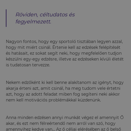
Röviden, céltudatos és
fegyelmezett.
Nagyon fontos, hogy egy sportoló tisztában legyen azzal,
hogy mit miért csinál. Értenie kell az edzések felépítését
és hatásait, ez sokat segít neki, hogy megfelelően tudjon
készülni egy-egy edzésre, illetve az edzéseken kívüli életét
is tudatosan tervezze.
Nekem edzőként ki kell benne alakítanom az igényt, hogy
akarja érteni azt, amit csinál, ha meg tudom vele értetni
azt, hogy az adott feladat miben fog segíteni neki akkor
nem kell motivációs problémákkal küzdenünk.
Anna minden edzésen annyi munkát végez el amennyit Ő
akar, és ezt nem félreértendő nem arról van szó, hogy
amennyihez kedve van... Az ő céljai elérésében az ő belső