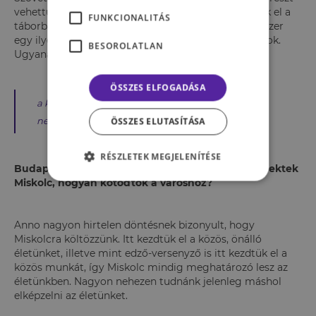
vehettünk. Kicsit több, mint egy hónapot töltöttünk el a
FUNKCIONALITÁS
táborban és soha nem gondoltam volna, hogy egyszer
egy ilyen tábor izgalmasabb lesz, mint a hétköznapok.
BESOROLATLAN
Ugyanakkor
ÖSSZES ELFOGADÁSA
a karanténban töltött napoknál nem volt
nehéz izgalmasabb dolgot találni .
ÖSSZES ELUTASÍTÁSA
RÉSZLETEK MEGJELENÍTÉSE
Budapesten születtetek mindketten. Mit jelent nektek
Miskolc, hogyan kötődtök a városhoz?
Anno nagyon hirtelen döntésnek bizonyult, hogy
Miskolcra költözzünk. Itt kezdtük el a közös, önálló
életünket, illetve mint edző-versenyző is itt kezdtük el a
közös munkát, így Miskolc mindig meghatározó lesz az
életünkben. Nagyon nehezen tudnánk jelenleg máshol
elképzelni az életünket.