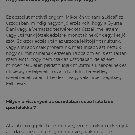
Ez abszolút motivál engem. Mikor én voltam a „kicsi” az
uszodában, mindig nagyon jó érzés volt, hogy a Gyurta
Dani vagy a Verrasztó testvérek ott úsztak mellettem,
vagy utánunk jöttek edzésre, mondtak nekünk egy két jó
szót. Sokszor edzés után az uszoda lelátóján tanultunk,
vagyis inkább csak próbáltunk, mert inkább azt néztük,
hogy ők mit csinálnak edzésen. Próbálom én is ezt tartani
szem előtt, hogy nem csak az uszodában, de az élet
minden területén példát tudjak mutatni a kisebbeknek és
ők pedig ne féljenek hozzám fordulni, ha esetleg
szeretnének valamit kérdezni vagy valamiben segítség
kell nekik.
Milyen a viszonyod az uszodában edző fiatalabb
sportolókkal?
Általában reggelente ők már végeznek amikor mi kezdjük
az edzést, délután pedig mi már végzünk mikor ők