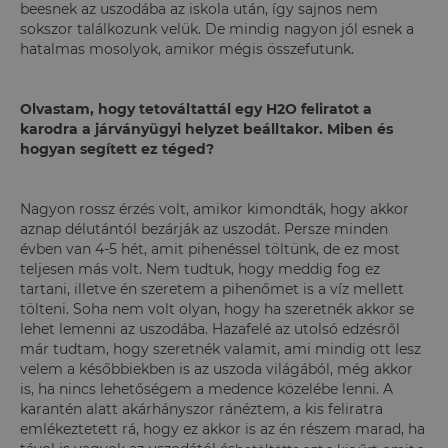
beesnek az uszodába az iskola után, így sajnos nem
sokszor találkozunk velük. De mindig nagyon jól esnek a
hatalmas mosolyok, amikor mégis összefutunk.
Olvastam, hogy tetováltattál egy H2O feliratot a
karodra a járványügyi helyzet beálltakor. Miben és
hogyan segített ez téged?
Nagyon rossz érzés volt, amikor kimondták, hogy akkor
aznap délutántól bezárják az uszodát. Persze minden
évben van 4-5 hét, amit pihenéssel töltünk, de ez most
teljesen más volt. Nem tudtuk, hogy meddig fog ez
tartani, illetve én szeretem a pihenőmet is a víz mellett
tölteni. Soha nem volt olyan, hogy ha szeretnék akkor se
lehet lemenni az uszodába. Hazafelé az utolsó edzésről
már tudtam, hogy szeretnék valamit, ami mindig ott lesz
velem a későbbiekben is az uszoda világából, még akkor
is, ha nincs lehetőségem a medence közelébe lenni. A
karantén alatt akárhányszor ránéztem, a kis feliratra
emlékeztetett rá, hogy ez akkor is az én részem marad, ha