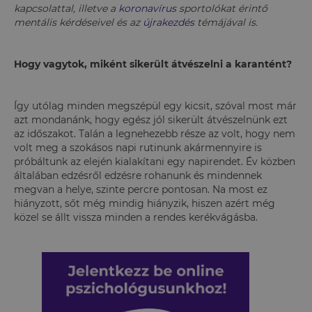
kapcsolattal, illetve a
koronavírus
sportolókat érintő
mentális kérdéseivel és az
újrakezdés
témájával is.
Hogy vagytok, miként sikerült átvészelni a karantént?
Így utólag minden megszépül egy kicsit, szóval most már
azt mondanánk, hogy egész jól sikerült átvészelnünk ezt
az időszakot. Talán a legnehezebb része az volt, hogy nem
volt meg a szokásos napi rutinunk akármennyire is
próbáltunk az elején kialakítani egy napirendet. Év közben
általában edzésről edzésre rohanunk és mindennek
megvan a helye, szinte percre pontosan. Na most ez
hiányzott, sőt még mindig hiányzik, hiszen azért még
közel se állt vissza minden a rendes kerékvágásba.