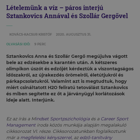
Lételemünk a víz – páros interjú
Sztankovics Annával és Szollár Gergővel
KOVÁCS-KACSUR KRISTÓF
2020. AUGUSZTUS 31.
OLVASÁSI IDŐ:
9 PERC
Sztankovics Anna és Szollár Gergő megújulva vágott
bele az edzésekbe a karantén után. A kétszeres
olimpikon úszót és edzőjét kérdeztük a viszontagságos
időszakról, az újrakezdés örömeiről, életútjukról és
párkapcsolatukról. Valamint azt is megtudtuk, hogy
miért csináltatott H2O feliratú tetoválást Sztankovics
és miben segítette ez őt a járványügyi korlátozások
ideje alatt. Interjúnk.
Ez az írás a M
indset Sportpszichológia
és a
Career Sport
Management
iroda közös munkája alapján megalakuló
cikksorozat VI. része. Cikksorozatunkban foglalkoztunk
már a
megfelelési kényszerrel
, az
edző-tanítvány