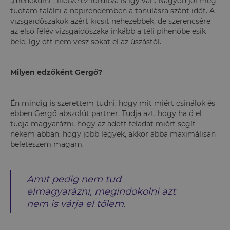
„menekülni”, illetve ez fordítva is így van. Nagyon jól meg
tudtam találni a napirendemben a tanulásra szánt időt. A
vizsgaidőszakok azért kicsit nehezebbek, de szerencsére
az első félév vizsgaidőszaka inkább a téli pihenőbe esik
bele, így ott nem vesz sokat el az úszástól.
Milyen edzőként Gergő?
Én mindig is szerettem tudni, hogy mit miért csinálok és
ebben Gergő abszolút partner. Tudja azt, hogy ha ő el
tudja magyarázni, hogy az adott feladat miért segít
nekem abban, hogy jobb legyek, akkor abba maximálisan
beleteszem magam.
Amit pedig nem tud
elmagyarázni, megindokolni azt
nem is várja el tőlem.