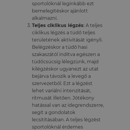
sportolóknál leginkább ezt
bemelegítéskor ajánlott
alkalmazni.
Teljes ciklikus légzés
: A teljes
ciklikus légzés a tüdő teljes
területének aktivitását igényli.
Belégzéskor a tüdő hasi
szakaszától indítva egészen a
tüdőcsúcsig lélegzünk, majd
kilégzéskor ugyanezt az utat
bejárva távozik a levegő a
szervezetből. Ezt a légzést
lehet variálni intenzitását,
ritmusát illetően. Jótékony
hatással van az idegrendszerre,
segít a gondolatok
lecsitításában. A teljes légzést
sportolóknál érdemes