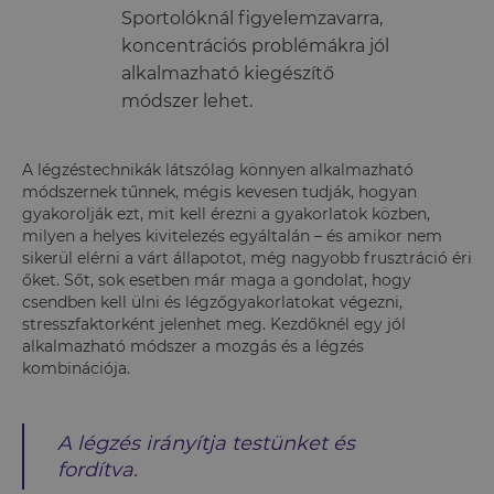
Sportolóknál figyelemzavarra,
koncentrációs problémákra jól
alkalmazható kiegészítő
módszer lehet.
A légzéstechnikák látszólag könnyen alkalmazható
módszernek tűnnek, mégis kevesen tudják, hogyan
gyakorolják ezt, mit kell érezni a gyakorlatok közben,
milyen a helyes kivitelezés egyáltalán – és amikor nem
sikerül elérni a várt állapotot, még nagyobb frusztráció éri
őket. Sőt, sok esetben már maga a gondolat, hogy
csendben kell ülni és légzőgyakorlatokat végezni,
stresszfaktorként jelenhet meg. Kezdőknél egy jól
alkalmazható módszer a mozgás és a légzés
kombinációja.
A légzés irányítja testünket és
fordítva.