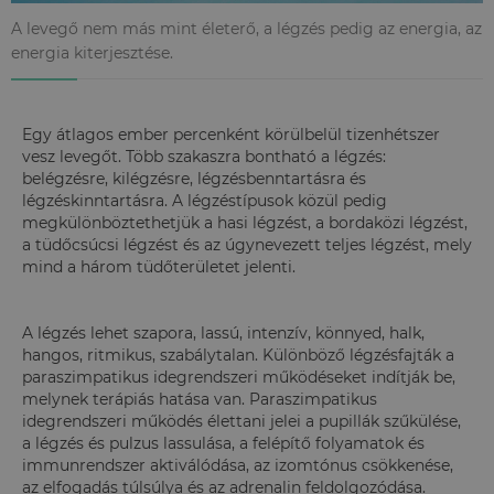
A levegő nem más mint életerő, a légzés pedig az energia, az
energia kiterjesztése.
Egy átlagos ember percenként körülbelül tizenhétszer
vesz levegőt. Több szakaszra bontható a légzés:
belégzésre, kilégzésre, légzésbenntartásra és
légzéskinntartásra. A légzéstípusok közül pedig
megkülönböztethetjük a hasi légzést, a bordaközi légzést,
a tüdőcsúcsi légzést és az úgynevezett teljes légzést, mely
mind a három tüdőterületet jelenti.
A légzés lehet szapora, lassú, intenzív, könnyed, halk,
hangos, ritmikus, szabálytalan. Különböző légzésfajták a
paraszimpatikus idegrendszeri működéseket indítják be,
melynek terápiás hatása van. Paraszimpatikus
idegrendszeri működés élettani jelei a pupillák szűkülése,
a légzés és pulzus lassulása, a felépítő folyamatok és
immunrendszer aktiválódása, az izomtónus csökkenése,
az elfogadás túlsúlya és az adrenalin feldolgozódása.