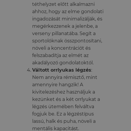
téthelyzet előtt alkalmazni
ahhoz, hogy az elme gondolati
ingadozását minimalizálják, és
megérkezzenek a jelenbe, a
verseny pillanatába. Segít a
sportolóknak összpontosítani,
növeli a koncentrációt és
felszabadítja az elmét az
akadályozó gondolatoktól.
Váltott orrlyukas légzés
:
Nem annyira rémisztő, mint
amennyire hangzik! A
kivitelezéshez használjuk a
kezünket és a két orrlyukat a
légzés ütemében felváltva
fogjuk be. Ez a légzéstípus
lassú, halk és puha, növeli a
mentális kapacitást.