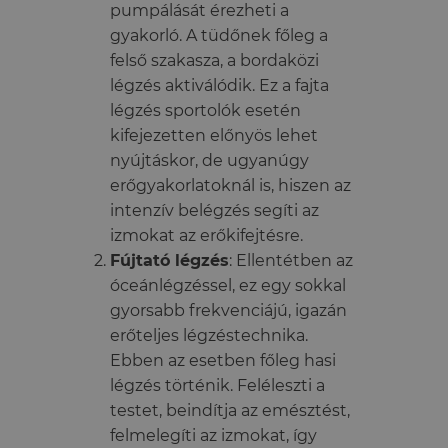
pumpálását érezheti a
gyakorló. A tüdőnek főleg a
felső szakasza, a bordaközi
légzés aktiválódik. Ez a fajta
légzés sportolók esetén
kifejezetten előnyös lehet
nyújtáskor, de ugyanúgy
erőgyakorlatoknál is, hiszen az
intenzív belégzés segíti az
izmokat az erőkifejtésre.
Fújtató légzés
: Ellentétben az
óceánlégzéssel, ez egy sokkal
gyorsabb frekvenciájú, igazán
erőteljes légzéstechnika.
Ebben az esetben főleg hasi
légzés történik. Feléleszti a
testet, beindítja az emésztést,
felmelegíti az izmokat, így