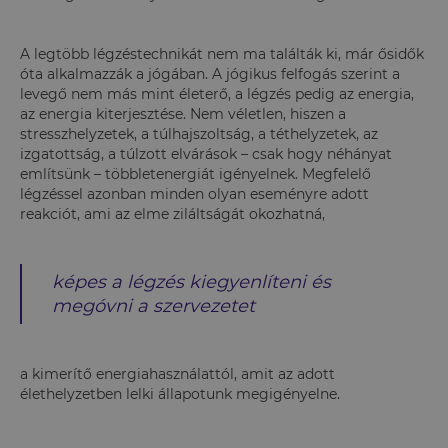
A legtöbb légzéstechnikát nem ma találták ki, már ősidők
óta alkalmazzák a jógában. A jógikus felfogás szerint a
levegő nem más mint életerő, a légzés pedig az energia,
az energia kiterjesztése. Nem véletlen, hiszen a
stresszhelyzetek, a túlhajszoltság, a téthelyzetek, az
izgatottság, a túlzott elvárások – csak hogy néhányat
említsünk – többletenergiát igényelnek. Megfelelő
légzéssel azonban minden olyan eseményre adott
reakciót, ami az elme ziláltságát okozhatná,
képes a légzés kiegyenlíteni és
megóvni a szervezetet
a kimerítő energiahasználattól, amit az adott
élethelyzetben lelki állapotunk megigényelne.