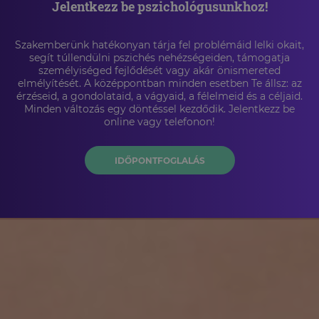
Jelentkezz be pszichológusunkhoz!
Szakemberünk hatékonyan tárja fel problémáid lelki okait,
segít túllendülni pszichés nehézségeiden, támogatja
személyiséged fejlődését vagy akár önismereted
elmélyítését. A középpontban minden esetben Te állsz: az
érzéseid, a gondolataid, a vágyaid, a félelmeid és a céljaid.
Minden változás egy döntéssel kezdődik. Jelentkezz be
online vagy telefonon!
IDŐPONTFOGLALÁS