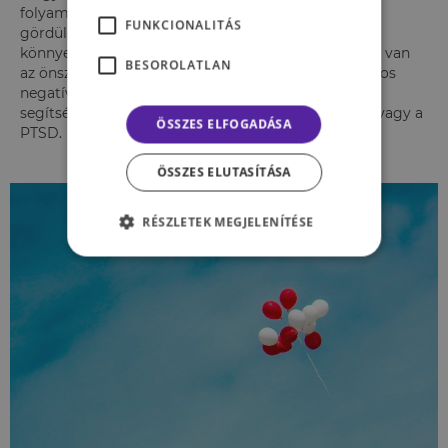
folyamatok rugalmasabbak, a döntéshozatal
FUNKCIONALITÁS
gördülékenyebben megy végbe, és a kihívásokkal is
könnyebben megküzd a személy. Jótékony hatással van
BESOROLATLAN
az önszabályozó mechanizmusokra egyaránt. Számos
negatív tünet, betegség is csökkenthető a légzés
segítségével, így például a depresszió, a szorongás vagy a
ÖSSZES ELFOGADÁSA
PTSD.
ÖSSZES ELUTASÍTÁSA
RÉSZLETEK MEGJELENÍTÉSE