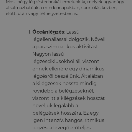
Most négy légzéstechnikát emelünk ki, melyek ugyanúgy
alkalmazhatóak a mindennapokban, sportolás közben,
előtt, után vagy téthelyzetekben is.
Óceánlégzés
: Lassú
légellenállással dolgozik. Növeli
a paraszimpatikus aktivitást.
Nagyon lassú
légzésciklusokból áll, viszont
ennek ellenére egy dinamikus
légzésről beszélünk. Általában
a kilégzések hossza mindig
rövidebb a belégzéseknél,
viszont itt a kilégzések hosszát
növeljük legalább a
belégzések hosszára. Ez egy
igen intenzív, hangos, ritmikus
légzés, a levegő erőteljes