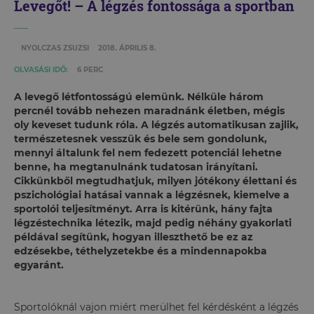
Levegőt! – A légzés fontossága a sportban
NYOLCZAS ZSUZSI
2018. ÁPRILIS 8.
OLVASÁSI IDŐ:
6 PERC
A levegő létfontosságú elemünk. Nélküle három
percnél tovább nehezen maradnánk életben, mégis
oly keveset tudunk róla. A légzés automatikusan zajlik,
természetesnek vesszük és bele sem gondolunk,
mennyi általunk fel nem fedezett potenciál lehetne
benne, ha megtanulnánk tudatosan irányítani.
Cikkünkből megtudhatjuk, milyen jótékony élettani és
pszichológiai hatásai vannak a légzésnek, kiemelve a
sportolói teljesítményt. Arra is kitérünk, hány fajta
légzéstechnika létezik, majd pedig néhány gyakorlati
példával segítünk, hogyan illeszthető be ez az
edzésekbe, téthelyzetekbe és a mindennapokba
egyaránt.
Sportolóknál vajon miért merülhet fel kérdésként a légzés