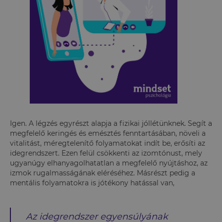
Igen. A légzés egyrészt alapja a fizikai jóllétünknek. Segít a
megfelelő keringés és emésztés fenntartásában, növeli a
vitalitást, méregtelenítő folyamatokat indít be, erősíti az
idegrendszert. Ezen felül csökkenti az izomtónust, mely
ugyanúgy elhanyagolhatatlan a megfelelő nyújtáshoz, az
izmok rugalmasságának eléréséhez. Másrészt pedig a
mentális folyamatokra is jótékony hatással van,
Az idegrendszer egyensúlyának