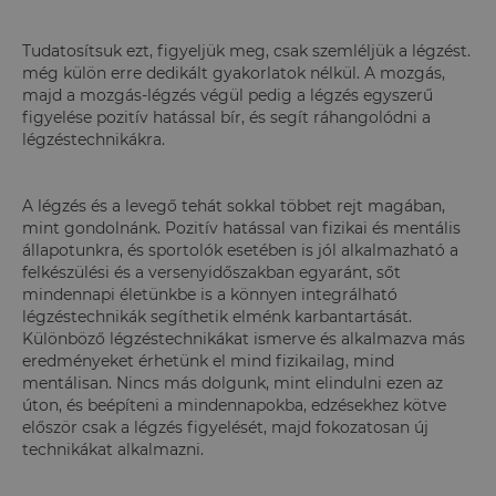
Tudatosítsuk ezt, figyeljük meg, csak szemléljük a légzést.
még külön erre dedikált gyakorlatok nélkül. A mozgás,
majd a mozgás-légzés végül pedig a légzés egyszerű
figyelése pozitív hatással bír, és segít ráhangolódni a
légzéstechnikákra.
A légzés és a levegő tehát sokkal többet rejt magában,
mint gondolnánk. Pozitív hatással van fizikai és mentális
állapotunkra, és sportolók esetében is jól alkalmazható a
felkészülési és a versenyidőszakban egyaránt, sőt
mindennapi életünkbe is a könnyen integrálható
légzéstechnikák segíthetik elménk karbantartását.
Különböző légzéstechnikákat ismerve és alkalmazva más
eredményeket érhetünk el mind fizikailag, mind
mentálisan. Nincs más dolgunk, mint elindulni ezen az
úton, és beépíteni a mindennapokba, edzésekhez kötve
először csak a légzés figyelését, majd fokozatosan új
technikákat alkalmazni.