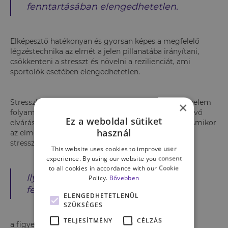
fenntartásában elengedhetetlen.
Elképesztő hatékonyan és gyorsan képes a megfelelő
légzéstechnika az elmét a jelen pillanatába irányítani,
csökkenteni a stresszt és növelni a rezilienciát, ami
sportolók esetében elengedhetetlen.
Stresszhelyzetben az elme cikázik, nyugtalan, a figyelem
×
folyamatosan ugrál a pozitív és negatív dolgok, a jövő
Ez a weboldal sütiket
elvárásai és a múlt frusztrációi között, és befeszül. Amikor
használ
az elme teljes mértékben a jelenben van, nyugodt, a
stressz pedig minimálisra csökken.
This website uses cookies to improve user
experience. By using our website you consent
to all cookies in accordance with our Cookie
Ilyen állapotban képes az agy
Policy.
Bővebben
felszabadulni a feszült állapotból,
ELENGEDHETETLENÜL
SZÜKSÉGES
TELJESÍTMÉNY
CÉLZÁS
a figyelem kitágul, a gondolkodás és a mentális