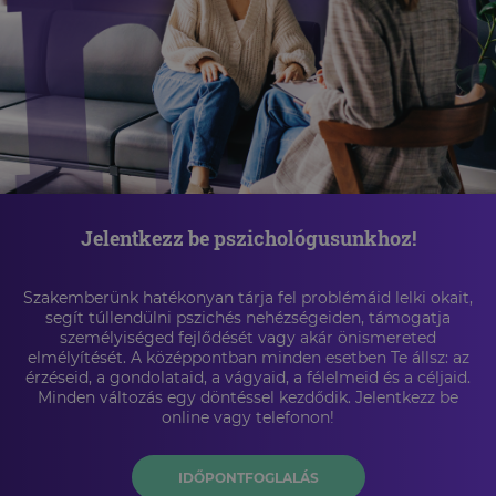
Jelentkezz be pszichológusunkhoz!
Szakemberünk hatékonyan tárja fel problémáid lelki okait,
segít túllendülni pszichés nehézségeiden, támogatja
személyiséged fejlődését vagy akár önismereted
elmélyítését. A középpontban minden esetben Te állsz: az
érzéseid, a gondolataid, a vágyaid, a félelmeid és a céljaid.
Minden változás egy döntéssel kezdődik. Jelentkezz be
online vagy telefonon!
IDŐPONTFOGLALÁS