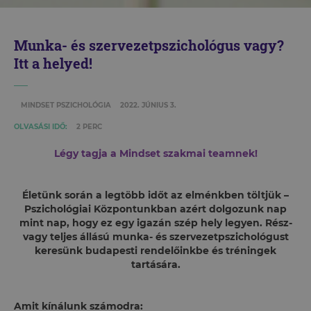
Munka- és szervezetpszichológus vagy?
Itt a helyed!
MINDSET PSZICHOLÓGIA
2022. JÚNIUS 3.
OLVASÁSI IDŐ:
2 PERC
Légy tagja a Mindset szakmai teamnek!
Életünk során a legtöbb időt az elménkben töltjük –
Pszichológiai Központunkban azért dolgozunk nap
mint nap, hogy ez egy igazán szép hely legyen. Rész-
vagy teljes állású munka- és szervezetpszichológust
keresünk budapesti rendelőinkbe és tréningek
tartására.
Amit kínálunk számodra: