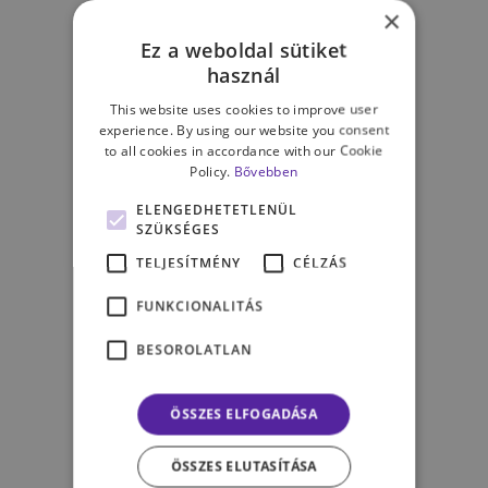
×
közösségi programok,
Ez a weboldal sütiket
háttérbeszélgetések
használ
lehetőség TV-s, rádiós
szereplésekre, szakmai
This website uses cookies to improve user
experience. By using our website you consent
előadásokon és kerekasztal-
to all cookies in accordance with our Cookie
beszélgetéseken való
Policy.
Bővebben
részvételre előadóként,
ELENGEDHETETLENÜL
megjelenés a legolvasottabb
SZÜKSÉGES
hazai pszichológiai
TELJESÍTMÉNY
CÉLZÁS
médiumban
csoportos pszichológiai
FUNKCIONALITÁS
fejlesztések, tréningek tartása,
tervezése
BESOROLATLAN
tréningek, csoportos
fejlesztések facilitálása vállalati
ÖSSZES ELFOGADÁSA
partnereinknek
magas színvonalú, kiválóan
ÖSSZES ELUTASÍTÁSA
felszerelt rendelő több