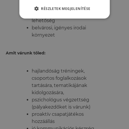
budapesti helyszínen
RÉSZLETEK MEGJELENÍTÉSE
kutatási, tanulási és fejlődési
lehetőség
belvárosi, igényes irodai
környezet
Amit várunk tőled:
hajlandóság tréningek,
csoportos foglalkozások
tartására, tematikájának
kidolgozására,
pszichológus végzettség
(pályakezdőket is várunk)
proaktív csapatjátékos
hozzáállás
jó kommunikációs készség