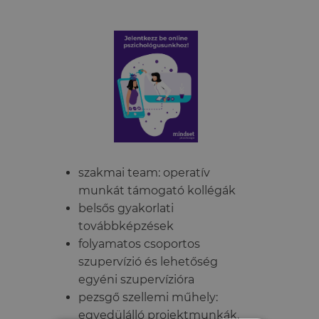
szakmai team: operatív
munkát támogató kollégák
belsős gyakorlati
továbbképzések
folyamatos csoportos
szupervízió és lehetőség
egyéni szupervízióra
pezsgő szellemi műhely:
egyedülálló projektmunkák,