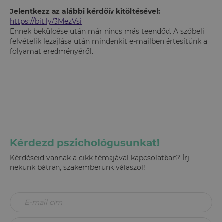
Jelentkezz az alábbi kérdőív kitöltésével:
https://bit.ly/3MezVsi
Ennek beküldése után már nincs más teendőd. A szóbeli
felvételik lezajlása után mindenkit e-mailben értesítünk a
folyamat eredményéről.
Kérdezd pszichológusunkat!
Kérdéseid vannak a cikk témájával kapcsolatban? Írj
nekünk bátran, szakemberünk válaszol!