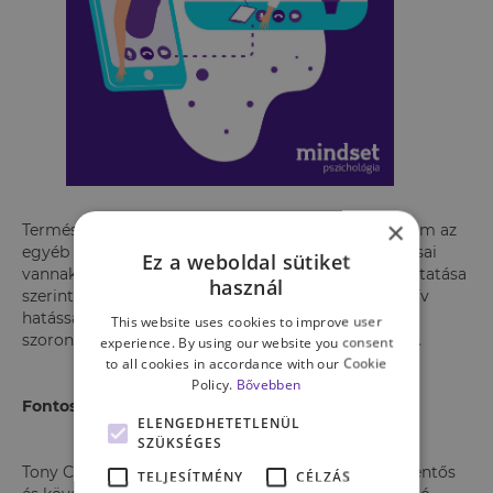
×
Természetesen nem csak a fizikai aktivitásnak, hanem az
egyéb szabadidős tevékenységeknek is pozitív hatásai
Ez a weboldal sütiket
vannak az egészségre, például Szabó Attila egyik kutatása
használ
szerint a humor és a testmozgás is ugyanúgy pozitív
hatással van a jóllétre, de a humor nagyobb
This website uses cookies to improve user
szorongáscsökkentő erővel bírt, mint a testmozgás.
experience. By using our website you consent
to all cookies in accordance with our Cookie
Policy.
Bővebben
Fontos, hogy mit gondolok a szabadidőmről?
ELENGEDHETETLENÜL
SZÜKSÉGES
Tony Cassidy már 1996-ban arról publikált, hogy jelentős
TELJESÍTMÉNY
CÉLZÁS