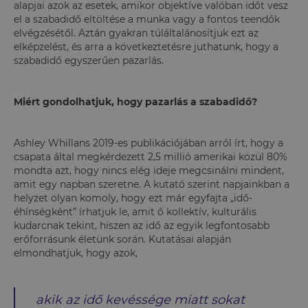
alapjai azok az esetek, amikor objektíve valóban időt vesz
el a szabadidő eltöltése a munka vagy a fontos teendők
elvégzésétől. Aztán gyakran túláltalánosítjuk ezt az
elképzelést, és arra a következtetésre juthatunk, hogy a
szabadidő egyszerűen pazarlás.
Miért gondolhatjuk, hogy pazarlás a szabadidő?
Ashley Whillans 2019-es publikációjában arról írt, hogy a
csapata által megkérdezett 2,5 millió amerikai közül 80%
mondta azt, hogy nincs elég ideje megcsinálni mindent,
amit egy napban szeretne. A kutató szerint napjainkban a
helyzet olyan komoly, hogy ezt már egyfajta „idő-
éhínségként” írhatjuk le, amit ő kollektív, kulturális
kudarcnak tekint, hiszen az idő az egyik legfontosabb
erőforrásunk életünk során. Kutatásai alapján
elmondhatjuk, hogy azok,
akik az idő kevéssége miatt sokat