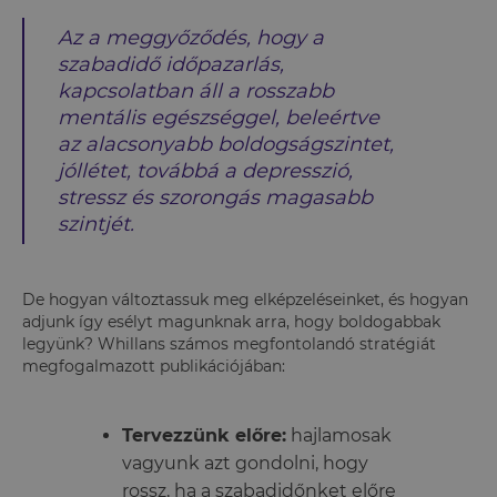
Az a meggyőződés, hogy a
szabadidő időpazarlás,
kapcsolatban áll a rosszabb
mentális egészséggel, beleértve
az alacsonyabb boldogságszintet,
jóllétet, továbbá a depresszió,
stressz és szorongás magasabb
szintjét.
De hogyan változtassuk meg elképzeléseinket, és hogyan
adjunk így esélyt magunknak arra, hogy boldogabbak
legyünk? Whillans számos megfontolandó stratégiát
megfogalmazott publikációjában:
Tervezzünk előre:
hajlamosak
vagyunk azt gondolni, hogy
rossz, ha a szabadidőnket előre