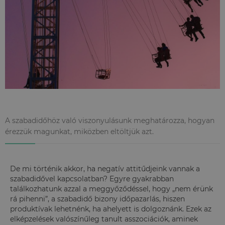
A szabadidőhöz való viszonyulásunk meghatározza, hogyan
érezzük magunkat, miközben eltöltjük azt.
De mi történik akkor, ha negatív attitűdjeink vannak a
szabadidővel kapcsolatban? Egyre gyakrabban
találkozhatunk azzal a meggyőződéssel, hogy „nem érünk
rá pihenni”, a szabadidő bizony időpazarlás, hiszen
produktívak lehetnénk, ha ahelyett is dolgoznánk. Ezek az
elképzelések valószínűleg tanult asszociációk, aminek