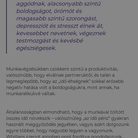
aggódnak, alacsonyabb szintű
boldogságot, örömöt és
magasabb szintű szorongást,
depressziót és stresszt élnek át,
kevesebbet nevetnek, végeznek
testmozgást és kevésbé
egészségesek.
Munkavégzésükben csökkent szintű a produktivitás,
valószínűbb, hogy elválnak partnerüktől, és talán a
legmeglepőbb, hogy az „idő-éhségnek” sokkal erősebb
negatív hatása volt a boldogságukra, mint annak, ha
munkanélkülivé váltak.
Általánosságban elmondható, hogy a munkával töltött
összes idő növekszik – valószínűleg „az idő pénz” gyakran
használt meggyőződés jegyében, vagyis azért dolgozunk
egyre többet, hogy nagyobb legyen a vagyonunk.
Whillans szerint azonban pont fordítva gondolkozunk,