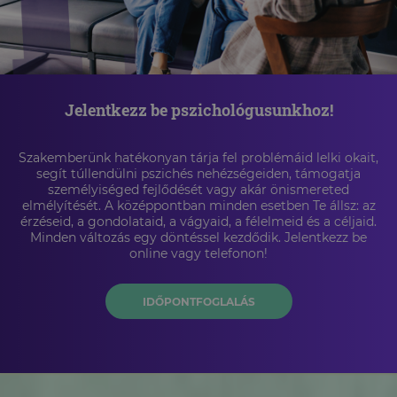
Jelentkezz be pszichológusunkhoz!
Szakemberünk hatékonyan tárja fel problémáid lelki okait,
segít túllendülni pszichés nehézségeiden, támogatja
személyiséged fejlődését vagy akár önismereted
elmélyítését. A középpontban minden esetben Te állsz: az
érzéseid, a gondolataid, a vágyaid, a félelmeid és a céljaid.
Minden változás egy döntéssel kezdődik. Jelentkezz be
online vagy telefonon!
IDŐPONTFOGLALÁS