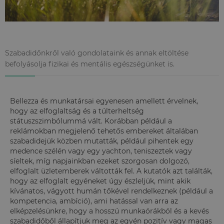
Szabadidőnkről való gondolataink és annak eltöltése
befolyásolja fizikai és mentális egészségünket is.
Bellezza és munkatársai egyenesen amellett érvelnek,
hogy az elfoglaltság és a túlterheltség
státuszszimbólummá vált. Korábban például a
reklámokban megjelenő tehetős embereket általában
szabadidejük közben mutatták, például pihentek egy
medence szélén vagy egy yachton, teniszeztek vagy
síeltek, míg napjainkban ezeket szorgosan dolgozó,
elfoglalt üzletemberek váltották fel. A kutatók azt találták,
hogy az elfoglalt egyéneket úgy észleljük, mint akik
kívánatos, vágyott humán tőkével rendelkeznek (például a
kompetencia, ambíció), ami hatással van arra az
elképzelésünkre, hogy a hosszú munkaórákból és a kevés
szabadidőből állapítjuk meg az egyén pozitív vagy magas