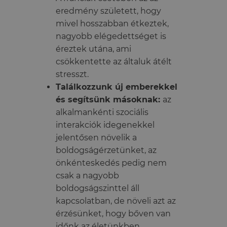
eredmény született, hogy
mivel hosszabban étkeztek,
nagyobb elégedettséget is
éreztek utána, ami
csökkentette az általuk átélt
stresszt.
Találkozzunk új emberekkel
és segítsünk másoknak:
az
alkalmankénti szociális
interakciók idegenekkel
jelentősen növelik a
boldogságérzetünket, az
önkénteskedés pedig nem
csak a nagyobb
boldogságszinttel áll
kapcsolatban, de növeli azt az
érzésünket, hogy bőven van
időnk az életünkben.