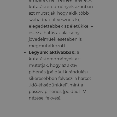
emberek nem érnek rá erre. A
kutatási eredmények azonban
azt mutatják, hogy akik több
szabadnapot vesznek ki,
elégedettebbek az életükkel –
és ez a hatás az alacsony
jövedelműek esetében is
megmutatkozott.
Legyünk aktívabbak:
a
kutatási eredmények azt
mutatják, hogy az aktív
pihenés (például kirándulás)
sikeresebben felveszi a harcot
„idő-éhségünkkel”, mint a
passzív pihenés (például TV
nézése, fekvés).