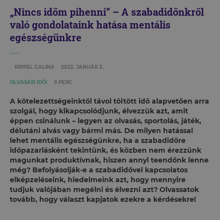
„Nincs időm pihenni” – A szabadidőnkről
való gondolataink hatása mentális
egészségünkre
RIPPEL GALINA
2022. JANUÁR 3.
OLVASÁSI IDŐ:
9 PERC
A kötelezettségeinktől távol töltött idő alapvetően arra
szolgál, hogy kikapcsolódjunk, élvezzük azt, amit
éppen csinálunk – legyen az olvasás, sportolás, játék,
délutáni alvás vagy bármi más. De milyen hatással
lehet mentális egészségünkre, ha a szabadidőre
időpazarlásként tekintünk, és közben nem érezzünk
magunkat produktívnak, hiszen annyi teendőnk lenne
még? Befolyásolják-e a szabadidővel kapcsolatos
elképzeléseink, hiedelmeink azt, hogy mennyire
tudjuk valójában megélni és élvezni azt? Olvassatok
tovább, hogy választ kapjatok ezekre a kérdésekre!