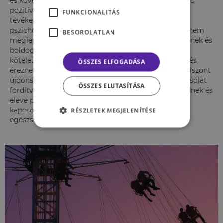
és következetes kapcsolat van a szabadidőnkhöz való
pozitív hozzáállásunk, továbbá a szabadidős
FUNKCIONALITÁS
tevékenységünk felé történő elköteleződésünk és a
pszichológiai, illetve fizikai egészségünk között. Az nem
BESOROLATLAN
meglepő eredmény, hogy azok, akik egészségesebbnek és
boldogabbnak érzik magukat, sokkal valószínűbben
köteleződnek el szabadidős tevékenységek mellett, és
ÖSSZES ELFOGADÁSA
éreznek pozitívan a szabadidővel kapcsolatban. Az viszont
újdonság lehet, hogy Cassidy szerint az oksági kapcsolat
ÖSSZES ELUTASÍTÁSA
fordítva is helytálló, azaz mindazok, akik elköteleződnek és
eleve pozitív attitűdjeik vannak a szabadidővel
kapcsolatban, valószínűbben érzik magukat
RÉSZLETEK MEGJELENÍTÉSE
egészségesebbnek és boldogabbnak.