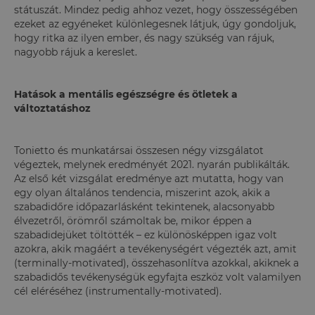
státuszát. Mindez pedig ahhoz vezet, hogy összességében
ezeket az egyéneket különlegesnek látjuk, úgy gondoljuk,
hogy ritka az ilyen ember, és nagy szükség van rájuk,
nagyobb rájuk a kereslet.
Hatások a mentális egészségre és ötletek a
változtatáshoz
Tonietto és munkatársai összesen négy vizsgálatot
végeztek, melynek eredményét 2021. nyarán publikálták.
Az első két vizsgálat eredménye azt mutatta, hogy van
egy olyan általános tendencia, miszerint azok, akik a
szabadidőre időpazarlásként tekintenek, alacsonyabb
élvezetről, örömről számoltak be, mikor éppen a
szabadidejüket töltötték – ez különösképpen igaz volt
azokra, akik magáért a tevékenységért végezték azt, amit
(terminally-motivated), összehasonlítva azokkal, akiknek a
szabadidős tevékenységük egyfajta eszköz volt valamilyen
cél eléréséhez (instrumentally-motivated).