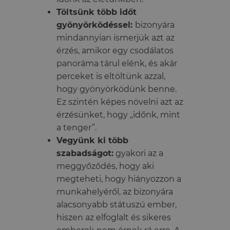
Töltsünk több időt
gyönyörködéssel:
bizonyára
mindannyian ismerjük azt az
érzés, amikor egy csodálatos
panoráma tárul elénk, és akár
perceket is eltöltünk azzal,
hogy gyönyörködünk benne.
Ez szintén képes növelni azt az
érzésünket, hogy „időnk, mint
a tenger”.
Vegyünk ki több
szabadságot:
gyakori az a
meggyőződés, hogy aki
megteheti, hogy hiányozzon a
munkahelyéről, az bizonyára
alacsonyabb státuszú ember,
hiszen az elfoglalt és sikeres