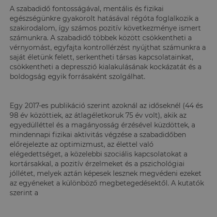
A szabadidő fontosságával, mentális és fizikai
egészségünkre gyakorolt hatásával régóta foglalkozik a
szakirodalom, így számos pozitív következménye ismert
számunkra. A szabadidő többek között csökkentheti a
vérnyomást, egyfajta kontrollérzést nyújthat számunkra a
saját életünk felett, serkentheti társas kapcsolatainkat,
csökkentheti a depresszió kialakulásának kockázatát és a
boldogság egyik forrásaként szolgálhat.
Egy 2017-es publikáció szerint azoknál az időseknél (44 és
98 év közöttiek, az átlagéletkoruk 75 év volt), akik az
egyedülléttel és a magányosság érzésével küzdöttek, a
mindennapi fizikai aktivitás végzése a szabadidőben
előrejelezte az optimizmust, az élettel való
elégedettséget, a közelebbi szociális kapcsolatokat a
kortársakkal, a pozitív érzelmeket és a pszichológiai
jóllétet, melyek aztán képesek lesznek megvédeni ezeket
az egyéneket a különböző megbetegedésektől. A kutatók
szerint a