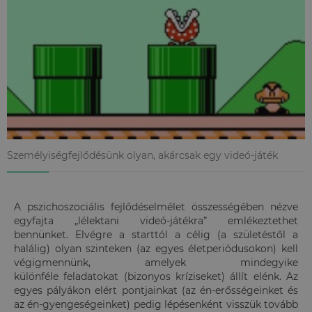
Személyiségfejlődésünk olyan, akárcsak egy videó-játék
A pszichoszociális fejlődéselmélet összességében nézve
egyfajta „lélektani videó-játékra” emlékeztethet
bennünket. Elvégre a starttól a célig (a születéstől a
halálig) olyan szinteken (az egyes életperiódusokon) kell
végigmennünk, amelyek mindegyike
különféle feladatokat (bizonyos kríziseket) állít elénk. Az
egyes pályákon elért pontjainkat (az én-erősségeinket és
az én-gyengeségeinket) pedig lépésenként visszük tovább