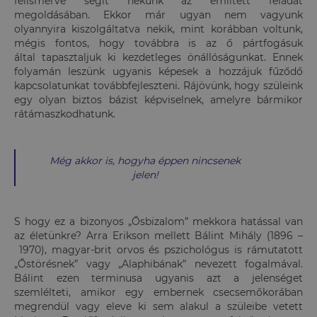
felismerve segít nekünk az említett feladat
megoldásában. Ekkor már ugyan nem vagyunk
olyannyira kiszolgáltatva nekik, mint korábban voltunk,
mégis fontos, hogy továbbra is az ő pártfogásuk
által tapasztaljuk ki kezdetleges önállóságunkat. Ennek
folyamán leszünk ugyanis képesek a hozzájuk fűződő
kapcsolatunkat továbbfejleszteni. Rájövünk, hogy szüleink
egy olyan biztos bázist képviselnek, amelyre bármikor
rátámaszkodhatunk.
Még akkor is, hogyha éppen nincsenek
jelen!
S hogy ez a bizonyos „Ősbizalom” mekkora hatással van
az életünkre? Arra Erikson mellett Bálint Mihály (1896 –
1970), magyar-brit orvos és pszichológus is rámutatott
„Őstörésnek” vagy „Alaphibának” nevezett fogalmával.
Bálint ezen terminusa ugyanis azt a jelenséget
szemlélteti, amikor egy embernek csecsemőkorában
megrendül vagy eleve ki sem alakul a szüleibe vetett