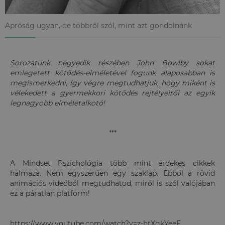
Apróság ugyan, de többről szól, mint azt gondolnánk
Sorozatunk negyedik részében John Bowlby sokat
emlegetett kötődés-elméletével fogunk alaposabban is
megismerkedni, így végre megtudhatjuk, hogy miként is
vélekedett a gyermekkori kötődés rejtélyeiről az egyik
legnagyobb elméletalkotó!
***
A Mindset Pszichológia több mint érdekes cikkek
halmaza. Nem egyszerűen egy szaklap. Ebből a rövid
animációs videóból megtudhatod, miről is szól valójában
ez a páratlan platform!
https://www.youtube.com/watch?v=z-htXgkYeeE