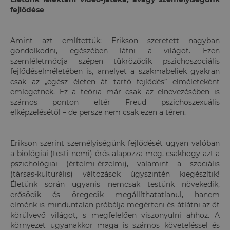
fejlődése
Amint azt említettük: Erikson szeretett nagyban
gondolkodni, egészében látni a világot. Ezen
szemléletmódja szépen tükröződik pszichoszociális
fejlődéselméletében is, amelyet a szakmabeliek gyakran
csak az „egész életen át tartó fejlődés” elméleteként
emlegetnek. Ez a teória már csak az elnevezésében is
számos ponton eltér Freud pszichoszexuális
elképzelésétől – de persze nem csak ezen a téren.
Erikson szerint személyiségünk fejlődését ugyan valóban
a biológiai (testi-nemi) érés alapozza meg, csakhogy azt a
pszichológiai (értelmi-érzelmi), valamint a szociális
(társas-kulturális) változások úgyszintén kiegészítik!
Életünk során ugyanis nemcsak testünk növekedik,
erősödik és öregedik megállíthatatlanul, hanem
elménk is minduntalan próbálja megérteni és átlátni az őt
körülvevő világot, s megfelelően viszonyulni ahhoz. A
környezet ugyanakkor maga is számos követeléssel és