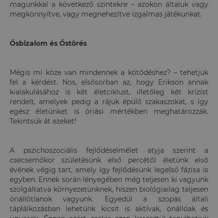
magunkkal a következő szintekre – azokon általuk vagy
megkönnyítve, vagy megnehezítve izgalmas játékunkat.
Ősbizalom és Őstörés
Mégis mi köze van mindennek a kötődéshez? – tehetjük
fel a kérdést. Nos, elsősorban az, hogy Erikson annak
kialakulásához is két életciklust, illetőleg két krízist
rendelt, amelyek pedig a rájuk épülő szakaszokat, s így
egész életünket is óriási mértékben meghatározzák.
Tekintsük át ezeket!
A pszichoszociális fejlődéselmélet atyja szerint a
csecsemőkor születésünk első percétől életünk első
évének végig tart, amely így fejlődésünk legelső fázisa is
egyben. Ennek során lényegében még teljesen ki vagyunk
szolgáltatva környezetünknek, hiszen biológiailag teljesen
önállótlanok vagyunk. Egyedül a szopás általi
táplálkozásban lehetünk kicsit is aktívak, önállóak és