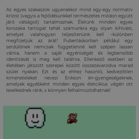
Az egyes szakaszok ugyanakkor mind egy-egy normatív
krízist (vagyis a fejlődésünkkel természetes módon együtt
járó válságot) tartalmaznak. Életünk minden egyes
korszaka tartogat tehát számunkra egy olyan kihívást,
amelyet valahogyan teljesítenünk kell –különben
megfizetjük az árát! Pubertáskorban például egy
serdülőnek nemcsak függetlenné kell szépen lassan
válnia, hanem a saját egyéniségét és legbensőbb
identitását is meg kell találnia. Ellenkező esetben az
életében játszott szerepei között összezavarodva marad
szülei nyakán. Ezt és az ehhez hasonló, kedvezőtlen
kimeneteleket nevezi Erikson én-gyengeségeknek,
amelyek egyébként minden egyes életciklus végén ott
leselkednek ránk, s könnyen felhalmozódhatnak!