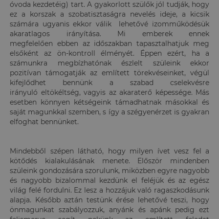
óvoda kezdetéig) tart. A gyakorlott szülők jól tudják, hogy
ez a korszak a
szobatisztaságra nevelés ideje, a kicsik
számára ugyanis ekkor válik lehetővé izomműködésük
akaratlagos irányítása. Mi emberek ennek
megfelelően ebben az időszakban tapasztalhatjuk meg
elsőként az ön-kontroll élményét. Éppen ezért, ha a
számunkra megbízhatónak észlelt szüleink ekkor
pozitívan támogatják az említett törekvéseinket, végül
kifejlődhet bennünk a szabad cselekvésre
irányuló eltökéltség, vagyis az akaraterő képessége. Más
esetben könnyen kétségeink támadhatnak másokkal és
saját magunkkal szemben, s így a szégyenérzet is gyakran
elfoghat bennünket.
Mindebből szépen látható, hogy milyen ívet vesz fel a
kötődés kialakulásának menete. Először mindenben
szüleink gondozására szorulunk, miközben egyre nagyobb
és nagyobb bizalommal kezdünk el feléjük és az egész
világ felé fordulni. Ez lesz a hozzájuk való ragaszkodásunk
alapja. Később aztán testünk érése lehetővé teszi, hogy
önmagunkat szabályozzuk, anyánk és apánk pedig ezt