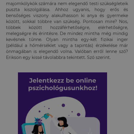
majomkölykök számára nem elegendő testi szükségleteik
puszta kiszolgálása. Ahhoz ugyanis, hogy erős és
bensőséges viszony alakulhasson ki anya és gyermeke
között, sokkal többre van szükség. Pontosan mire? Nos,
többek között hozzáférhetőségre, elérhetőségre,
melegségre és érintésre. De mindez mintha még mindig
kevésnek tűnne. Olyan mintha egy-két fizikai inger
(például a hőmérséklet vagy a tapintás) érzékelése már
önmagában is elegendő volna. Valóban erről lenne szó?
Erikson egy kissé távolabbra tekintett. Szó szerint.