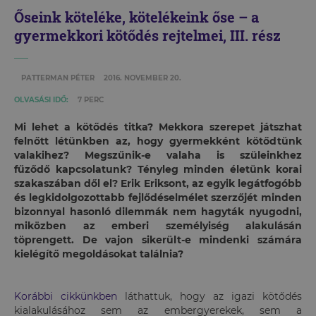
Őseink köteléke, kötelékeink őse – a
gyermekkori kötődés rejtelmei, III. rész
PATTERMAN PÉTER
2016. NOVEMBER 20.
OLVASÁSI IDŐ:
7 PERC
Mi lehet a kötődés titka? Mekkora szerepet játszhat
felnőtt létünkben az, hogy gyermekként kötődtünk
valakihez? Megszűnik-e valaha is szüleinkhez
fűződő kapcsolatunk? Tényleg minden életünk korai
szakaszában dől el? Erik Eriksont, az egyik legátfogóbb
és legkidolgozottabb fejlődéselmélet szerzőjét minden
bizonnyal hasonló dilemmák nem hagyták nyugodni,
miközben az emberi személyiség alakulásán
töprengett. De vajon sikerült-e mindenki számára
kielégítő megoldásokat találnia?
Korábbi cikkünkben
láthattuk, hogy az igazi kötődés
kialakulásához sem az embergyerekek, sem a