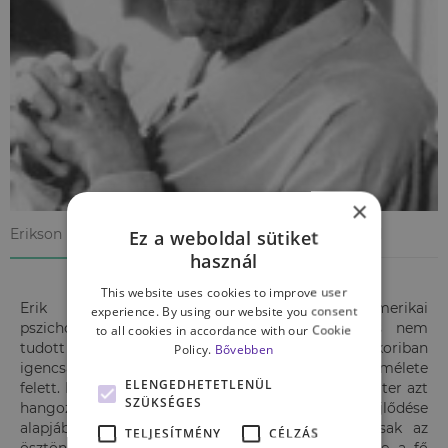
×
Erikson másképp vélekedett a fejlődésről, mint Freud
Ez a weboldal sütiket
használ
This website uses cookies to improve user
Erik H. Erikson (1902 – 1994) német-amerikai
experience. By using our website you consent
pszichoanalitikus és neves fejlődéspszichológus nem
to all cookies in accordance with our Cookie
tudott napirendre térni Sigmund Freud akkoriban
Policy.
Bővebben
igencsak közkedvelt pszichoszexuális fejlődéselmélete
ELENGEDHETETLENÜL
felett. Ezen teóriájában ugyanis az osztrák pszichiáter azt
SZÜKSÉGES
hangoztatta, hogy az emberi személyiség fejlődése
alapjában véve serdülőkorig tart, s addig is csak az
TELJESÍTMÉNY
CÉLZÁS