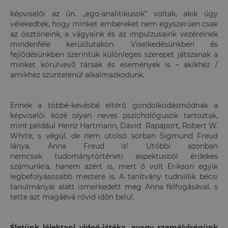
képviselői az ún. „ego-analitikusok” voltak, akik úgy
vélekedtek, hogy minket embereket nem egyszerűen csak
az ösztöneink, a vágyaink és az impulzusaink vezérelnek
mindenféle kerülőutakon. Viselkedésünkben és
fejlődésünkben szerintük különleges szerepet játszanak a
minket körülvevő társak és események is – akikhez /
amikhez szüntelenül alkalmazkodunk.
Ennek a többé-kevésbé eltérő gondolkodásmódnak a
képviselői közé olyan neves pszichológusok tartoztak,
mint például Heinz Hartmann, David Rapaport, Robert W.
White, s végül, de nem utolsó sorban Sigmund Freud
lánya, Anna Freud is! Utóbbi azonban
nemcsak tudománytörténeti aspektusból érdekes
számunkra, hanem azért is, mert ő volt Erikson egyik
legbefolyásosabb mestere is. A tanítvány tudniillik bécsi
tanulmányai alatt ismerkedett meg Anna felfogásával, s
tette azt magáévá rövid időn belül.
Életünk lélektani videó-játéka, avagy személyiségünk