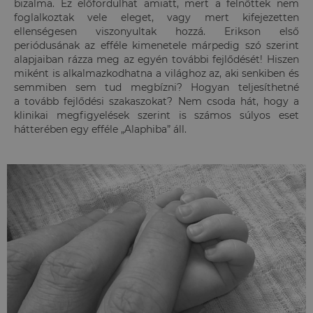
bizalma. Ez előfordulhat amiatt, mert a felnőttek nem
foglalkoztak vele eleget, vagy mert kifejezetten
ellenségesen viszonyultak hozzá. Erikson első
periódusának az efféle kimenetele márpedig szó szerint
alapjaiban rázza meg az egyén további fejlődését! Hiszen
miként is alkalmazkodhatna a világhoz az, aki senkiben és
semmiben sem tud megbízni? Hogyan teljesíthetné
a tovább fejlődési szakaszokat? Nem csoda hát, hogy a
klinikai megfigyelések szerint is számos súlyos eset
hátterében egy efféle „Alaphiba” áll.