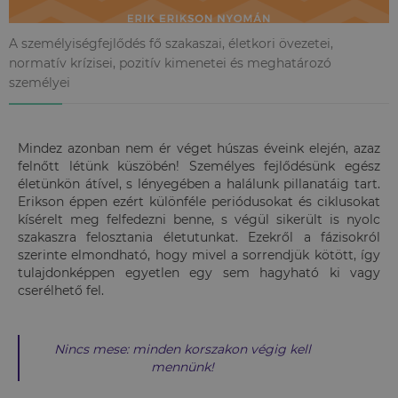
A személyiségfejlődés fő szakaszai, életkori övezetei,
normatív krízisei, pozitív kimenetei és meghatározó
személyei
Mindez azonban nem ér véget húszas éveink elején, azaz
felnőtt létünk küszöbén! Személyes fejlődésünk egész
életünkön átível, s lényegében a halálunk pillanatáig tart.
Erikson éppen ezért különféle periódusokat és ciklusokat
kísérelt meg felfedezni benne, s végül sikerült is nyolc
szakaszra felosztania életutunkat. Ezekről a fázisokról
szerinte elmondható, hogy mivel a sorrendjük kötött, így
tulajdonképpen egyetlen egy sem hagyható ki vagy
cserélhető fel.
Nincs mese: minden korszakon végig kell
mennünk!