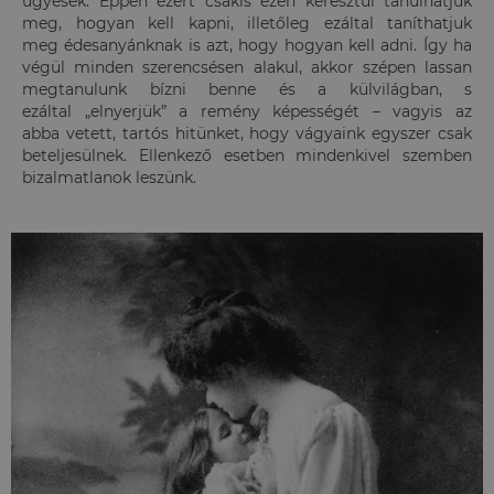
ügyesek. Éppen ezért csakis ezen keresztül tanulhatjuk
meg, hogyan kell kapni, illetőleg ezáltal taníthatjuk
meg édesanyánknak is azt, hogy hogyan kell adni. Így ha
végül minden szerencsésen alakul, akkor szépen lassan
megtanulunk bízni benne és a külvilágban, s
ezáltal „elnyerjük” a remény képességét – vagyis az
abba vetett, tartós hitünket, hogy vágyaink egyszer csak
beteljesülnek. Ellenkező esetben mindenkivel szemben
bizalmatlanok leszünk.