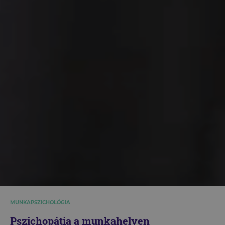
MUNKAPSZICHOLÓGIA
Pszichopátia a munkahelyen