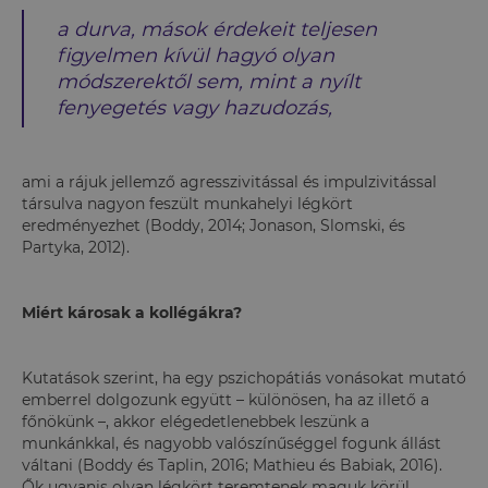
a durva, mások érdekeit teljesen
figyelmen kívül hagyó olyan
módszerektől sem, mint a nyílt
fenyegetés vagy hazudozás,
ami a rájuk jellemző agresszivitással és impulzivitással
társulva nagyon feszült munkahelyi légkört
eredményezhet (Boddy, 2014; Jonason, Slomski, és
Partyka, 2012).
Miért károsak a kollégákra?
Kutatások szerint, ha egy pszichopátiás vonásokat mutató
emberrel dolgozunk együtt – különösen, ha az illető a
főnökünk –, akkor elégedetlenebbek leszünk a
munkánkkal, és nagyobb valószínűséggel fogunk állást
váltani (Boddy és Taplin, 2016; Mathieu és Babiak, 2016).
Ők ugyanis olyan légkört teremtenek maguk körül,