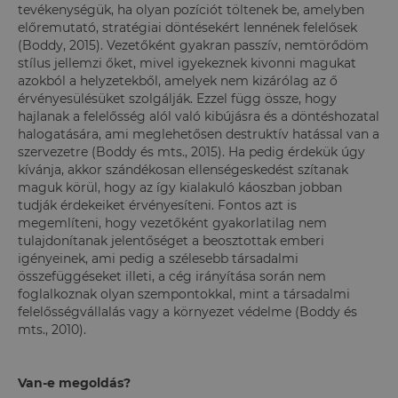
tevékenységük, ha olyan pozíciót töltenek be, amelyben
előremutató, stratégiai döntésekért lennének felelősek
(Boddy, 2015). Vezetőként gyakran passzív, nemtörődöm
stílus jellemzi őket, mivel igyekeznek kivonni magukat
azokból a helyzetekből, amelyek nem kizárólag az ő
érvényesülésüket szolgálják. Ezzel függ össze, hogy
hajlanak a felelősség alól való kibújásra és a döntéshozatal
halogatására, ami meglehetősen destruktív hatással van a
szervezetre (Boddy és mts., 2015). Ha pedig érdekük úgy
kívánja, akkor szándékosan ellenségeskedést szítanak
maguk körül, hogy az így kialakuló káoszban jobban
tudják érdekeiket érvényesíteni. Fontos azt is
megemlíteni, hogy vezetőként gyakorlatilag nem
tulajdonítanak jelentőséget a beosztottak emberi
igényeinek, ami pedig a szélesebb társadalmi
összefüggéseket illeti, a cég irányítása során nem
foglalkoznak olyan szempontokkal, mint a társadalmi
felelősségvállalás vagy a környezet védelme (Boddy és
mts., 2010).
Van-e megoldás?