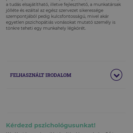
a tudás elsajátítható, illetve fejleszthető, a munkatársak
jólléte és ezáltal az egész szervezet sikeressége
szempontjából pedig kulcsfontosságú, mivel akár
egyetlen pszichopátiás vonásokat mutató személy is
tönkre teheti egy munkahely légkörét.
FELHASZNÁLT IRODALOM
Kérdezd pszichológusunkat!