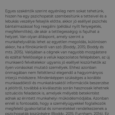
Egyes szakértők szerint egyénileg nem sokat tehetünk,
hiszen ha egy pszichopatát szembesítünk a tetteivel és a
lebukás veszélye felsejlik előtte, akkor jó eséllyel pszichés
bántalmazással fog reagálni (például nyílt fenyegetés,
megfélemlítés), de akár a tettlegességig is fajulhat a
helyzet. Van olyan álláspont, amely szerint a
munkahelyváltás lehet az egyetlen megoldás, különösen
akkor, ha a főnökünkről van szó (Boddy, 2015; Boddy és
mts. 2015). Valójában a cégnek van nagyobb mozgástere
és ezáltal felelőssége a velük kapcsolatos fellépésben, az új
munkaerő felvételekor ugyanis jó eséllyel kiszűrhetők az
ilyen vonásokat mutató személyek. Ehhez azonban
önmagában nem feltétlenül elegendő a hagyományos
interjú módszere. Mindenképpen szükséges a korábbi
munkaadóktól és munkatársaktól információk beszerzése
a jelöltről, továbbá a kiválasztás során hasznosak lehetnek
szituációs feladatok is, amelyek mélyebb betekintést
adnak az érintett munkahelyi működésmódjába. Azonban
ennél is fontosabb, hogy a személyügyekkel foglalkozók
megfelelő gyakorlattal és ismeretekkel rendelkezzenek a
pszichopaták kiszűrésére (Boddy, 2015; Furnham, 2014). Ez