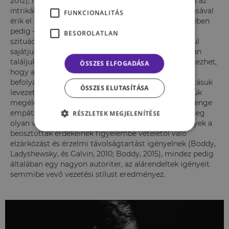
2012), mivel elsősorban nem szakmai alapon, hanem az
intrikákban való jártasságukkal és mások kihasználásával
FUNKCIONALITÁS
érik el a ranglétrán való előrehaladást. Ennek érdekében
pedig – az előbb írtak szerint –, ha az éppen aktuális
BESOROLATLAN
szituációban az számukra előnyös, akkor gond nélkül
sajátjukként tüntetik fel a teljesítményünket. Gyakran
találjuk őket vezetői pozícióban, ami abból is következhet,
ÖSSZES ELFOGADÁSA
hogy a beosztottak irányítása, a szakmai sorsuk
befolyásolása lehetővé teszi számukra az agresszivitásuk
ÖSSZES ELUTASÍTÁSA
levezetését, illetve a dominancia és a hatalmi igényük
megélését (Jonason és Ferrell, 2016). A rendkívül gyenge
empátiás készségük folytán is könnyedén hoznak meg
RÉSZLETEK MEGJELENÍTÉSE
olyan vezetői döntéseket (például elbocsátás), amelyek a
beosztottak érdekeinek figyelembe vételétől való
elzárkózást és érzelmi távolságtartást igényelnek (Boddy,
Ladyshewsky, és Galvin, 2010; Boddy, 2015), mindez pedig
általában egy nagyon autoriter, az alárendeltek igényeit
semmibe vevő vezetési stílust eredményez.