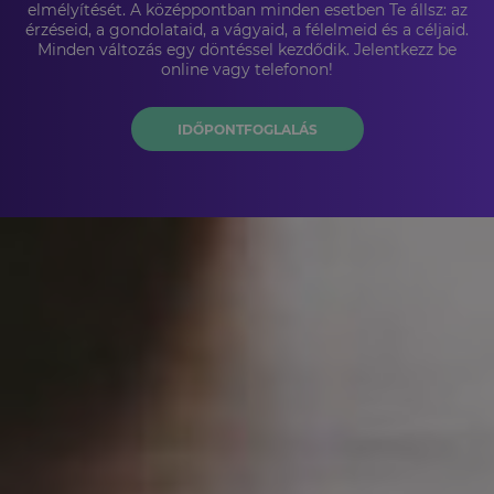
elmélyítését. A középpontban minden esetben Te állsz: az
érzéseid, a gondolataid, a vágyaid, a félelmeid és a céljaid.
Minden változás egy döntéssel kezdődik. Jelentkezz be
online vagy telefonon!
IDŐPONTFOGLALÁS