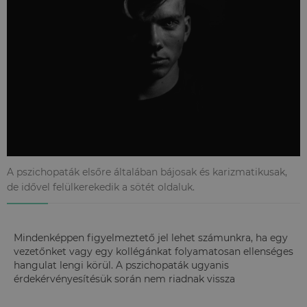
A pszichopaták elsőre általában bájosak és karizmatikusak,
de idővel felülkerekedik a sötét oldaluk.
Mindenképpen figyelmeztető jel lehet számunkra, ha egy
vezetőnket vagy egy kollégánkat folyamatosan ellenséges
hangulat lengi körül. A pszichopaták ugyanis
érdekérvényesítésük során nem riadnak vissza