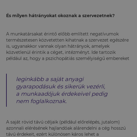
És milyen hátrányokat okoznak a szervezetnek?
A munkatársakat érintő előbb említett negatívumok
természetesen közvetetten kihatnak a szervezet egészére
is, ugyanakkor vannak olyan hátrányok, amelyek
közvetlenül érintik a céget, intézményt. Ide tartozik
például az, hogy a pszichopátiás személyiségű embereket
leginkább a saját anyagi
gyarapodásuk és sikerük vezérli,
a munkaadójuk érdekeivel pedig
nem foglalkoznak.
A saját rövid távú céljaik (például előrelépés, jutalom)
azonnali elérésének hajlandóak alárendelni a cég hosszú
távú érdekeit, ezért különösen káros lehet a