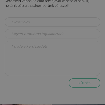
Kérdéseid vannak a cikk témájával kapcsolatban? Írj
nekünk bátran, szakemberünk válaszol!
KÜLDÉS