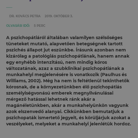
DR. KOVÁCS PETRA
2019. OKTÓBER 3.
OLVASÁSI IDŐ:
5 PERC
A pszichopátiáról általában valamilyen szélsőséges
tüneteket mutató, alapvetően betegségnek tartott
pszichés állapot jut eszünkbe. Írásunk azonban nem
kizárólag a patológiás pszichopátiának, hanem annak
egy enyhébb intenzitású, nem mindig kóros
változatának, azaz a szubklinikai pszichopátiának a
munkahelyi megjelenésére is vonatkozik (Paulhus és
Williams, 2002). Még ha nem is feltétlenül tekinthetők
kórosnak, de a környezetünkben élő pszichopátiás
személyiségvonású emberek megnyilvánulásai
mérgező hatással lehetnek ránk akár a
magánéletünkben, akár a munkahelyünkön vagyunk
azok elszenvedő alanyai. Cikkünkben bemutatjuk a
pszichopaták ismertető jegyeit, és körüljárjuk azokat a
veszélyeket, melyeket a munkahelyi jelenlétük hordoz.