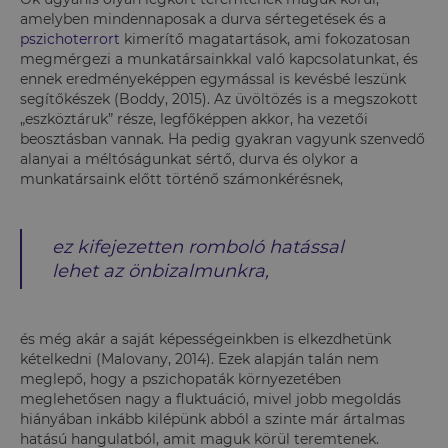
amelyben mindennaposak a durva sértegetések és a
pszichoterrort
kimerítő magatartások, ami fokozatosan
megmérgezi a munkatársainkkal való kapcsolatunkat, és
ennek eredményeképpen egymással is kevésbé leszünk
segítőkészek (Boddy, 2015). Az üvöltözés is a megszokott
„eszköztáruk” része, legfőképpen akkor, ha vezetői
beosztásban vannak. Ha pedig gyakran vagyunk szenvedő
alanyai a méltóságunkat sértő, durva és olykor a
munkatársaink előtt történő számonkérésnek,
ez kifejezetten romboló hatással
lehet az önbizalmunkra,
és még akár a saját képességeinkben is elkezdhetünk
kételkedni (Malovany, 2014). Ezek alapján talán nem
meglepő, hogy a pszichopaták környezetében
meglehetősen nagy a fluktuáció, mivel jobb megoldás
hiányában inkább kilépünk abból a szinte már ártalmas
hatású hangulatból, amit maguk körül teremtenek.