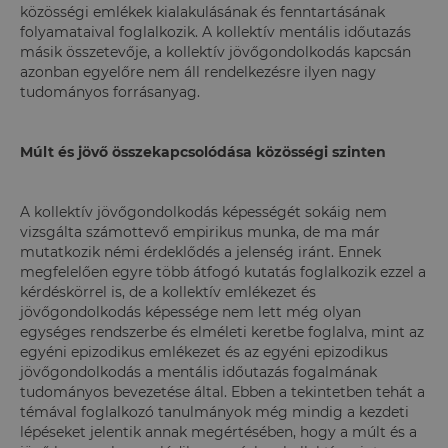
közösségi emlékek kialakulásának és fenntartásának
folyamataival foglalkozik. A kollektív mentális időutazás
másik összetevője, a kollektív jövőgondolkodás kapcsán
azonban egyelőre nem áll rendelkezésre ilyen nagy
tudományos forrásanyag.
Múlt és jövő összekapcsolódása közösségi szinten
A kollektív jövőgondolkodás képességét sokáig nem
vizsgálta számottevő empirikus munka, de ma már
mutatkozik némi érdeklődés a jelenség iránt. Ennek
megfelelően egyre több átfogó kutatás foglalkozik ezzel a
kérdéskörrel is, de a kollektív emlékezet és
jövőgondolkodás képessége nem lett még olyan
egységes rendszerbe és elméleti keretbe foglalva, mint az
egyéni epizodikus emlékezet és az egyéni epizodikus
jövőgondolkodás a mentális időutazás fogalmának
tudományos bevezetése által. Ebben a tekintetben tehát a
témával foglalkozó tanulmányok még mindig a kezdeti
lépéseket jelentik annak megértésében, hogy a múlt és a