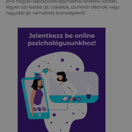
jövő hogyan kapcsolódik egymáshoz kollektív szinten,
legyen szó kisebb (pl. családok, szurkolói táborok) vagy
nagyobb (pl. nemzetek) közösségekről.