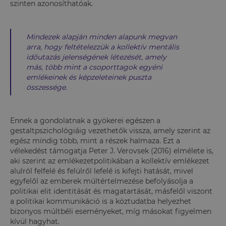
szinten azonosíthatóak.
Mindezek alapján minden alapunk megvan
arra, hogy feltételezzük a kollektív mentális
időutazás jelenségének létezését, amely
más, több mint a csoporttagok egyéni
emlékeinek és képzeleteinek puszta
összessége.
Ennek a gondolatnak a gyökerei egészen a
gestaltpszichológiáig vezethetők vissza, amely szerint az
egész mindig több, mint a részek halmaza. Ezt a
vélekedést támogatja Peter J. Verovsek (2016) elmélete is,
aki szerint az emlékezetpolitikában a kollektív emlékezet
alulról felfelé és felülről lefelé is kifejti hatását, mivel
egyfelől az emberek múltértelmezése befolyásolja a
politikai elit identitását és magatartását, másfelől viszont
a politikai kommunikáció is a köztudatba helyezhet
bizonyos múltbéli eseményeket, míg másokat figyelmen
kívül hagyhat.