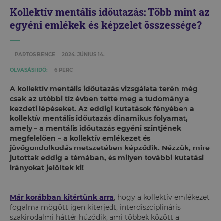
Kollektív mentális időutazás: Több mint az
egyéni emlékek és képzelet összessége?
PARTOS BENCE
2024. JÚNIUS 14.
OLVASÁSI IDŐ:
6 PERC
A kollektív mentális időutazás vizsgálata terén még
csak az utóbbi tíz évben tette meg a tudomány a
kezdeti lépéseket. Az eddigi kutatások fényében a
kollektív mentális időutazás dinamikus folyamat,
amely – a mentális időutazás egyéni szintjének
megfelelően – a kollektív emlékezet és
jövőgondolkodás metszetében képződik. Nézzük, mire
jutottak eddig a témában, és milyen további kutatási
irányokat jelöltek ki!
Már korábban kitértünk arra
, hogy a kollektív emlékezet
fogalma mögött igen kiterjedt, interdiszciplináris
szakirodalmi háttér húzódik, ami többek között a