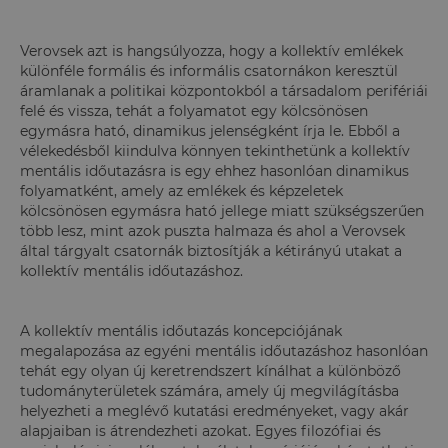
Verovsek azt is hangsúlyozza, hogy a kollektív emlékek
különféle formális és informális csatornákon keresztül
áramlanak a politikai központokból a társadalom perifériái
felé és vissza, tehát a folyamatot egy kölcsönösen
egymásra ható, dinamikus jelenségként írja le. Ebből a
vélekedésből kiindulva könnyen tekinthetünk a kollektív
mentális időutazásra is egy ehhez hasonlóan dinamikus
folyamatként, amely az emlékek és képzeletek
kölcsönösen egymásra ható jellege miatt szükségszerűen
több lesz, mint azok puszta halmaza és ahol a Verovsek
által tárgyalt csatornák biztosítják a kétirányú utakat a
kollektív mentális időutazáshoz.
A kollektív mentális időutazás koncepciójának
megalapozása az egyéni mentális időutazáshoz hasonlóan
tehát egy olyan új keretrendszert kínálhat a különböző
tudományterületek számára, amely új megvilágításba
helyezheti a meglévő kutatási eredményeket, vagy akár
alapjaiban is átrendezheti azokat. Egyes filozófiai és