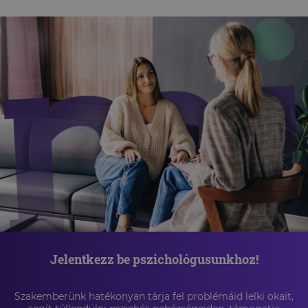
Jelentkezz be pszichológusunkhoz!
Szakemberünk hatékonyan tárja fel problémáid lelki okait,