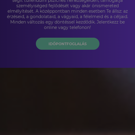
segít túllendülni pszichés nehézségeiden, támogatja
személyiséged fejlődését vagy akár önismereted
elmélyítését. A középpontban minden esetben Te állsz: az
érzéseid, a gondolataid, a vágyaid, a félelmeid és a céljaid.
Minden változás egy döntéssel kezdődik. Jelentkezz be
online vagy telefonon!
IDŐPONTFOGLALÁS