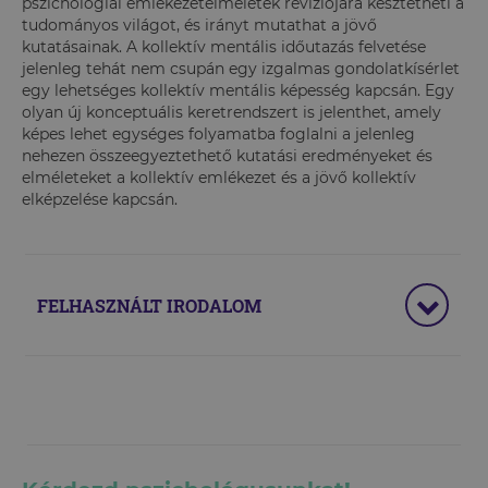
pszichológiai emlékezetelméletek revíziójára késztetheti a
tudományos világot, és irányt mutathat a jövő
kutatásainak. A kollektív mentális időutazás felvetése
jelenleg tehát nem csupán egy izgalmas gondolatkísérlet
egy lehetséges kollektív mentális képesség kapcsán. Egy
olyan új konceptuális keretrendszert is jelenthet, amely
képes lehet egységes folyamatba foglalni a jelenleg
nehezen összeegyeztethető kutatási eredményeket és
elméleteket a kollektív emlékezet és a jövő kollektív
elképzelése kapcsán.
FELHASZNÁLT IRODALOM