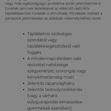
vagy más egészségügyi probléma során jelentkeznek a
tünetek (aminek kezelésével az elkerülő restriktív
táplálékbeviteli tünetek is elmúlnak). Mindezek mellett a
panaszok jelentkezése az alábbiak valamelyikéhez vezet:
Tápláláshoz szükséges
szondától vagy
táplálékkiegészítőktől való
függés
A mindennapi életben való
részvétel nehézsége
szégyenérzet, szorongás vagy
kényelmetlenség miatt
Jelentős tápanyaghiány
Jelentős testsúlycsökkenés
(vagy a várható
súlygyarapodás elmaradása
gyermekek esetében)