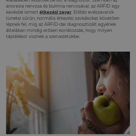
kiadásában vezették be ezt a diagnózist. Szemben az
anorexia nervosa és bulimia nervosával, az ARFID egy
kevésbé ismert
étkezési zavar
. Előbbi evészavarok
tünetei sűrűn, normális étkezési szokásokat követően
lépnek fel, míg az ARFID-dal diagnosztizált egyének
általában mindig erősen korlátozzák, hogy milyen
táplálékot visznek a szervezetükbe.