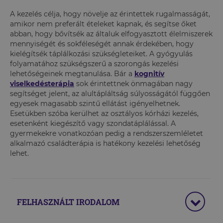
A kezelés célja, hogy növelje az érintettek rugalmasságát,
amikor nem preferált ételeket kapnak, és segítse őket
abban, hogy bővítsék az általuk elfogyasztott élelmiszerek
mennyiségét és sokféleségét annak érdekében, hogy
kielégítsék táplálkozási szükségleteiket. A gyógyulás
folyamatához szükségszerű a szorongás kezelési
lehetőségeinek megtanulása. Bár a
kognitív
viselkedésterápia
sok érintettnek önmagában nagy
segítséget jelent, az alultápláltság súlyosságától függően
egyesek magasabb szintű ellátást igényelhetnek.
Esetükben szóba kerülhet az osztályos kórházi kezelés,
esetenként kiegészítő vagy szondatáplálással. A
gyermekekre vonatkozóan pedig a rendszerszemléletet
alkalmazó családterápia is hatékony kezelési lehetőség
lehet.
FELHASZNÁLT IRODALOM