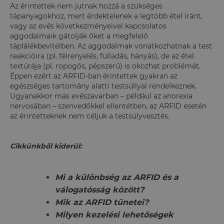
Az érintettek nem jutnak hozzá a szükséges
tápanyagokhoz, mert érdektelenek a legtöbb étel iránt,
vagy az evés következményeivel kapcsolatos
aggodalmaik gátolják őket a megfelelő
táplálékbevitelben. Az aggodalmak vonatkozhatnak a test
reakcióira (pl. félrenyelés, fulladás, hányás), de az étel
textúrája (pl. ropogós, pépszerű) is okozhat problémát.
Éppen ezért az ARFID-ban érintettek gyakran az
egészséges tartomány alatti testsúllyal rendelkeznek.
Ugyanakkor más evészavarban – például az anorexia
nervosában – szenvedőkkel ellentétben, az ARFID esetén
az érintetteknek nem céljuk a testsúlyvesztés.
Cikkünkből kiderül:
Mi a különbség az ARFID és a
válogatósság között?
Mik az ARFID tünetei?
Milyen kezelési lehetőségek