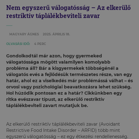
Nem egyszerű válogatósság – Az elkerülő
restriktív táplálékbeviteli zavar
MAGYARY ÁGNES
2025. ÁPRILIS 18.
OLVASÁSI IDŐ:
4 PERC
Gondolkodtál már azon, hogy gyermeked
válogatóssága mögött valamilyen komolyabb
probléma áll? Bár a kisgyermekek többségénél a
válogatós evés a fejlődésük természetes része, van egy
határ, ahol ez a viselkedés már problémássá válhat – és
orvosi vagy pszichológiai beavatkozásra lehet szükség.
Hol húzódik pontosan ez a határ? Cikkünkben egy
ritka evészavar típust, az elkerülő restriktív
táplálékbeviteli zavart mutatjuk be.
Az elkerülő restriktív táplálékbeviteli zavar (Avoidant
Restrictive Food Intake Disorder – ARFID) több mint
egyszerű válogatósság – ez egy étkezési rendellenesség.