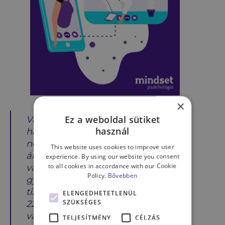
×
Ez a weboldal sütiket
Válogatósságról akkor beszélünk,
használ
ha valaki sok ételt kerül, mert
nem szereti annak ízét, illatát,
This website uses cookies to improve user
állagát vagy megjelenését. A
experience. By using our website you consent
to all cookies in accordance with our Cookie
válogatós étkezés igen gyakori
Policy.
Bővebben
gyermekkorban: a három és
tizenegy év közötti gyermekek 13-
ELENGEDHETETLENÜL
SZÜKSÉGES
22%-a a világ minden táján
válogatósnak számít.
TELJESÍTMÉNY
CÉLZÁS