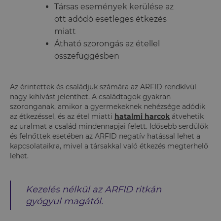
Társas események kerülése az
ott adódó esetleges étkezés
miatt
Átható szorongás az étellel
összefüggésben
Az érintettek és családjuk számára az ARFID rendkívül
nagy kihívást jelenthet. A családtagok gyakran
szoronganak, amikor a gyermekeknek nehézsége adódik
az étkezéssel, és az étel miatti
hatalmi harcok
átvehetik
az uralmat a család mindennapjai felett. Idősebb serdülők
és felnőttek esetében az ARFID negatív hatással lehet a
kapcsolataikra, mivel a társakkal való étkezés megterhelő
lehet.
Kezelés nélkül az ARFID ritkán
gyógyul magától.