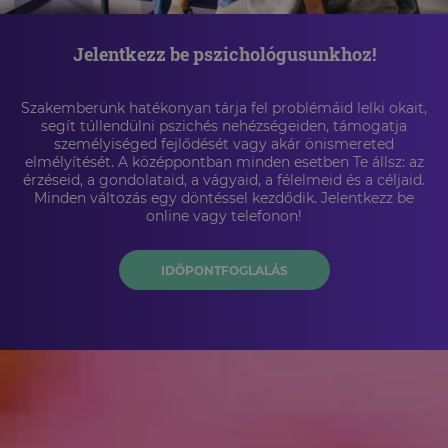
Jelentkezz be pszichológusunkhoz!
Szakemberünk hatékonyan tárja fel problémáid lelki okait,
segít túllendülni pszichés nehézségeiden, támogatja
személyiséged fejlődését vagy akár önismereted
elmélyítését. A középpontban minden esetben Te állsz: az
érzéseid, a gondolataid, a vágyaid, a félelmeid és a céljaid.
Minden változás egy döntéssel kezdődik. Jelentkezz be
online vagy telefonon!
IDŐPONTFOGLALÁS