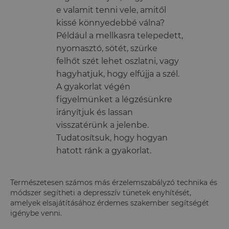
e valamit tenni vele, amitől
kissé könnyedebbé válna?
Például a mellkasra telepedett,
nyomasztó, sötét, szürke
felhőt szét lehet oszlatni, vagy
hagyhatjuk, hogy elfújja a szél.
A gyakorlat végén
figyelmünket a légzésünkre
irányítjuk és lassan
visszatérünk a jelenbe.
Tudatosítsuk, hogy hogyan
hatott ránk a gyakorlat.
Természetesen számos más érzelemszabályzó technika és
módszer segítheti a depresszív tünetek enyhítését,
amelyek elsajátításához érdemes szakember segítségét
igénybe venni.