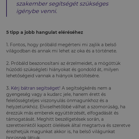
szakember segítségét szükséges
igénybe venni.
5 tipp a jobb hangulat eléréséhez
1. Fontos, hogy próbáld megérteni mi zajlik a belső
világodban és annak mi lehet az oka és a története.
2. Próbáld beazonosítani az érzelmeidet, a mögöttük
húzódó szükségleti hiányokat és gondold át, milyen
lehetőségeid vannak a hiányok betöltésére.
3.
Kérj bátran segítséget!
A segítségkérés nem a
gyengeség vagy a kudarc jele, hanem érett és
felelősségteljes viszonyulás önmagunkhoz és a
helyzetünkhöz. Elviselhetőbbé válhat a szomorúság, ha
érezzük más emberek együttérzését, elfogadását és
támogatását. Meghitt beszélgetések során, a
szeretteinktől kapott ölelések által megtartva és szeretve
érezhetjük magunkat akkor is, ha belső világunkat
borúsnak látjuk.