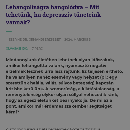
Lehangoltságra hangolódva – Mit
tehetünk, ha depresszív tüneteink
vannak?
SZERINÉ DR. ORMÁNDI ERZSÉBET
2024. MÁRCIUS 5.
OLVASÁSI IDŐ:
7 PERC
Mindannyiunk életében lehetnek olyan időszakok,
amikor lehangolttá válunk, nyomasztó negatív
érzelmek lesznek úrrá lesz rajtunk. Ez teljesen érthető,
ha valamilyen nehéz esemény vagy helyzet (pl.: egy
szerettünk halála, válás, súlyos betegség) kapcsán
krízisbe kerülünk. A szomorúság, a kilátástalanság, a
reménytelenség olykor olyan súllyal nehezedik ránk,
hogy az egész életünket beárnyékolja. De mi az a
pont, amikor már érdemes szakember segítségét
kérni?
A szomorúság az alapérzelmek közé tartozik, a