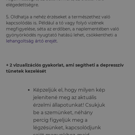
elégedettségre.
5. Oldhatja a nehéz érzéseket a természethez való
kapcsolódás is. Például a tó vagy folyó vizének
megfigyelése, séta az erdőben, a naplementében való
gyönyörködés nyugtató hatású lehet, csökkentheti a
lehangoltság ártó erejét
.
+ 2 vizualizációs gyakorlat, ami segítheti a depresszív
tünetek kezelését
Képzeljük el, hogy milyen kép
jelenítené meg az aktuális
érzelmi állapotunkat! Csukjuk
be a szemünket, néhány
percig figyeljük meg a
légzésünket, kapcsolódjunk