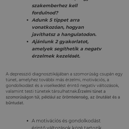
szakemberhez kell
fordulnod?
Adunk 5 tippet arra
vonatkozóan, hogyan
javíthatsz a hangulatodon.
Ajánlunk 2 gyakorlatot,
amelyek segíthetik a negatv
érzelmek kezelését.
A depresszió diagnosztikájában a szomorúság csupán egy
tünet, amelyhez további más érzelmi, motivációs, a
gondolkodást és a viselkedést érintő negatív változások,
valamint testi tünetek társulhatnak.
Érzelmi tünet a
szomorúságon túl, például az örömtelenség, az önutálat és a
bűntudat.
A motivációs és gondolkodást
érintő változások közé tartozik