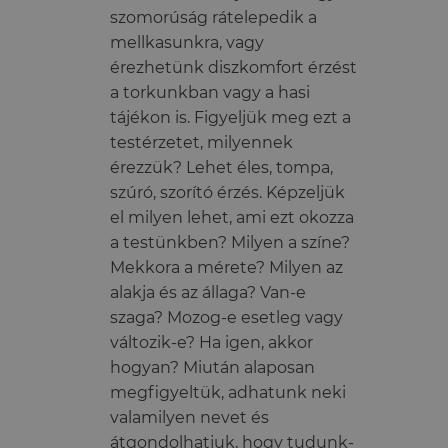
szomorúság rátelepedik a
mellkasunkra, vagy
érezhetünk diszkomfort érzést
a torkunkban vagy a hasi
tájékon is. Figyeljük meg ezt a
testérzetet, milyennek
érezzük? Lehet éles, tompa,
szúró, szorító érzés. Képzeljük
el milyen lehet, ami ezt okozza
a testünkben? Milyen a színe?
Mekkora a mérete? Milyen az
alakja és az állaga? Van-e
szaga? Mozog-e esetleg vagy
változik-e? Ha igen, akkor
hogyan? Miután alaposan
megfigyeltük, adhatunk neki
valamilyen nevet és
átgondolhatjuk, hogy tudunk-