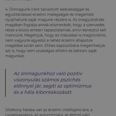
4. Önmagunk iránt tanúsított kedvességgel és
együttérzéssel érzelmi melegséget és megértést
nyújthatunk saját magunk részére is. Az önegyüttérzés
magában foglalja annak elismerését, hogy a szenvedés
része a közös emberi tapasztalatnak, amin keresztül kell
mennünk. Megértjük, hogy ez másokkal is megtörténik,
nem vagyunk egyedül a nehéz érzelmi állapotok
megélése során sem. Ehhez kapcsolódva megérthetjük
azt is, hogy nem szükséges elítélni és bántani saját
magunkat.
Az önmagunkhoz való pozitív
viszonyulás számos pszichés
előnnyel jár, segíti az optimizmus
és a hála kibontakozását.
Jótékony hatása van az érzelmi intelligenciára, a
rugalmasságra, az autonómiára, az élettel való