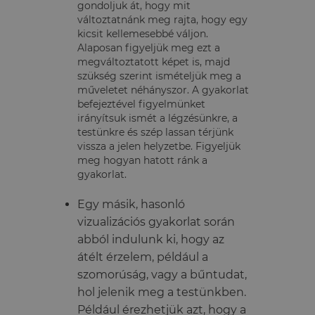
gondoljuk át, hogy mit
változtatnánk meg rajta, hogy egy
kicsit kellemesebbé váljon.
Alaposan figyeljük meg ezt a
megváltoztatott képet is, majd
szükség szerint ismételjük meg a
műveletet néhányszor. A gyakorlat
befejeztével figyelmünket
irányítsuk ismét a légzésünkre, a
testünkre és szép lassan térjünk
vissza a jelen helyzetbe. Figyeljük
meg hogyan hatott ránk a
gyakorlat.
Egy másik, hasonló
vizualizációs gyakorlat során
abból indulunk ki, hogy az
átélt érzelem, például a
szomorúság, vagy a bűntudat,
hol jelenik meg a testünkben.
Például érezhetjük azt, hogy a