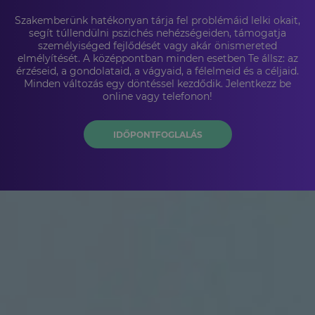
Szakemberünk hatékonyan tárja fel problémáid lelki okait,
segít túllendülni pszichés nehézségeiden, támogatja
személyiséged fejlődését vagy akár önismereted
elmélyítését. A középpontban minden esetben Te állsz: az
érzéseid, a gondolataid, a vágyaid, a félelmeid és a céljaid.
Minden változás egy döntéssel kezdődik. Jelentkezz be
online vagy telefonon!
IDŐPONTFOGLALÁS