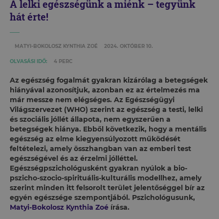
A lelki egészségünk a miénk – tegyünk
hát érte!
MATYI-BOKOLOSZ KYNTHIA ZOÉ
2024. OKTÓBER 10.
OLVASÁSI IDŐ:
4 PERC
Az egészség fogalmát gyakran kizárólag a betegségek
hiányával azonosítjuk, azonban ez az értelmezés ma
már messze nem elégséges. Az Egészségügyi
Világszervezet (WHO) szerint az egészség a testi, lelki
és szociális jóllét állapota, nem egyszerűen a
betegségek hiánya. Ebből következik, hogy a mentális
egészség az elme kiegyensúlyozott működését
feltételezi, amely összhangban van az emberi test
egészségével és az érzelmi jólléttel.
Egészségpszichológusként gyakran nyúlok a bio-
pszicho-szocio-spirituális-kulturális modellhez, amely
szerint minden itt felsorolt terület jelentőséggel bír az
egyén egészsége szempontjából. Pszichológusunk,
Matyi-Bokolosz Kynthia Zoé
írása.