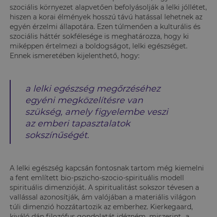
szociális környezet alapvetően befolyásolják a lelki jóllétet,
hiszen a korai élmények hosszú távú hatással lehetnek az
egyén érzelmi állapotára. Ezen túlmenően a kulturális és
szociális háttér sokfélesége is meghatározza, hogy ki
miképpen értelmezi a boldogságot, lelki egészséget.
Ennek ismeretében kijelenthető, hogy:
a lelki egészség megőrzéséhez
egyéni megközelítésre van
szükség, amely figyelembe veszi
az emberi tapasztalatok
sokszínűségét.
A lelki egészség kapcsán fontosnak tartom még kiemelni
a fent említett bio-pszicho-szocio-spirituális modell
spirituális dimenzióját. A spiritualitást sokszor tévesen a
vallással azonosítják, ám valójában a materiális világon
túli dimenzió hozzátartozik az emberhez. Kierkegaard,
kiváló dán filozófus gondolatát idézném, miszerint „a