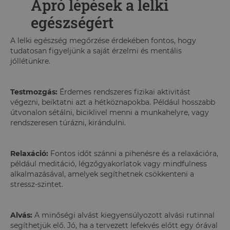
Apró lépések a lelki
egészségért
A lelki egészség megőrzése érdekében fontos, hogy
tudatosan figyeljünk a saját érzelmi és mentális
jóllétünkre.
Testmozgás:
Érdemes rendszeres fizikai aktivitást
végezni, beiktatni azt a hétköznapokba. Például hosszabb
útvonalon sétálni, biciklivel menni a munkahelyre, vagy
rendszeresen túrázni, kirándulni.
Relaxáció:
Fontos időt szánni a pihenésre és a relaxációra,
például meditáció, légzőgyakorlatok vagy mindfulness
alkalmazásával, amelyek segíthetnek csökkenteni a
stressz-szintet.
Alvás:
A minőségi alvást kiegyensúlyozott alvási rutinnal
segíthetjük elő. Jó, ha a tervezett lefekvés előtt egy órával