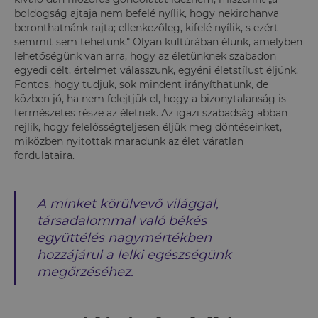
boldogság ajtaja nem befelé nyílik, hogy nekirohanva
beronthatnánk rajta; ellenkezőleg, kifelé nyílik, s ezért
semmit sem tehetünk." Olyan kultúrában élünk, amelyben
lehetőségünk van arra, hogy az életünknek szabadon
egyedi célt, értelmet válasszunk, egyéni életstílust éljünk.
Fontos, hogy tudjuk, sok mindent irányíthatunk, de
közben jó, ha nem felejtjük el, hogy a bizonytalanság is
természetes része az életnek. Az igazi szabadság abban
rejlik, hogy felelősségteljesen éljük meg döntéseinket,
miközben nyitottak maradunk az élet váratlan
fordulataira.
A minket körülvevő világgal,
társadalommal való békés
együttélés nagymértékben
hozzájárul a lelki egészségünk
megőrzéséhez.