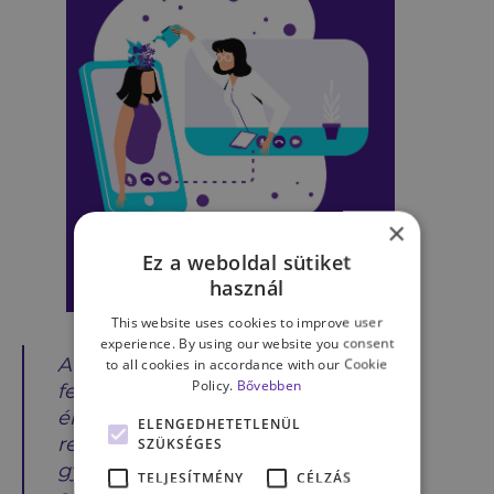
×
Ez a weboldal sütiket
használ
This website uses cookies to improve user
experience. By using our website you consent
A mozgás a testi egészség
to all cookies in accordance with our Cookie
Policy.
Bővebben
fenntartása mellett segít az
érzelmi, gondolati életet is
ELENGEDHETETLENÜL
rendszerezni. A modern életstílus
SZÜKSÉGES
gyakran elhanyagolja a fizikai
TELJESÍTMÉNY
CÉLZÁS