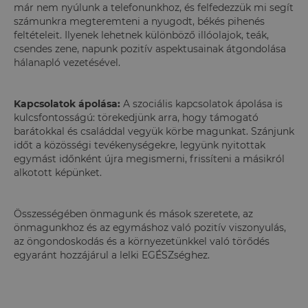
már nem nyúlunk a telefonunkhoz, és felfedezzük mi segít
számunkra megteremteni a nyugodt, békés pihenés
feltételeit. Ilyenek lehetnek különböző illóolajok, teák,
csendes zene, napunk pozitív aspektusainak átgondolása
hálanapló vezetésével.
Kapcsolatok ápolása:
A szociális kapcsolatok ápolása is
kulcsfontosságú: törekedjünk arra, hogy támogató
barátokkal és családdal vegyük körbe magunkat. Szánjunk
időt a közösségi tevékenységekre, legyünk nyitottak
egymást időnként újra megismerni, frissíteni a másikról
alkotott képünket.
Összességében önmagunk és mások szeretete, az
önmagunkhoz és az egymáshoz való pozitív viszonyulás,
az öngondoskodás és a környezetünkkel való törődés
egyaránt hozzájárul a lelki EGÉSZséghez.