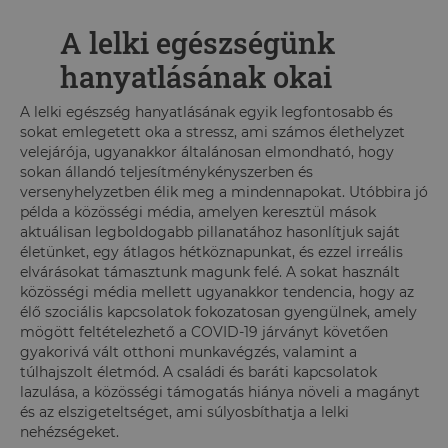
A lelki egészségünk
hanyatlásának okai
A lelki egészség hanyatlásának egyik legfontosabb és
sokat emlegetett oka a stressz, ami számos élethelyzet
velejárója, ugyanakkor általánosan elmondható, hogy
sokan állandó teljesítménykényszerben és
versenyhelyzetben élik meg a mindennapokat. Utóbbira jó
példa a közösségi média, amelyen keresztül mások
aktuálisan legboldogabb pillanatához hasonlítjuk saját
életünket, egy átlagos hétköznapunkat, és ezzel irreális
elvárásokat támasztunk magunk felé. A sokat használt
közösségi média mellett ugyanakkor tendencia, hogy az
élő szociális kapcsolatok fokozatosan gyengülnek, amely
mögött feltételezhető a COVID-19 járványt követően
gyakorivá vált otthoni munkavégzés, valamint a
túlhajszolt életmód. A családi és baráti kapcsolatok
lazulása, a közösségi támogatás hiánya növeli a magányt
és az elszigeteltséget, ami súlyosbíthatja a lelki
nehézségeket.