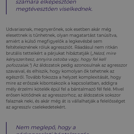
számára elképesztően
megtévesztően viselkednek.
Udvariasnak, megnyerőnek, sok esetben akár még
elesettnek is tűnhetnek, olyan magatartást tanúsítva,
amiért a külső megfigyelők a legkevésbé sem
feltételeznének róluk agressziót. Ráadásul nem ritkán
brutális tetteikért a párjukat hibáztatják (
„
Nézd, mire
kényszerítesz, annyira ostoba vagy, hogy fel kell
pofozzalak.”
) Az áldozatok pedig azonosulnak az agresszor
szavaival, és elhiszik, hogy komolyan ők tehetnek az
egészről. Tovább fokozza a helyzet komplexitását, hogy
mire az erőszak kibontakozik a kapcsolatban, addigra
mély érzelmi kötelék épül fel a bántalmazó fél felé. Mivel
erősen kötődnek az agresszorhoz, az áldozatok sokszor
falaznak neki, és akár még át is vállalhatják a felelősséget
az agresszív cselekedetekért.
Nem meglepő, hogy a