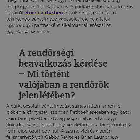
megmutatkozhat pénzügyi bántalmazás és
stalking
(megfigyelés) formájában is. A párkapcsolati bántalmazás
fajtáiról
ebben a cikkben
írtunk részletesen. Nem
tekintendő bántalmazó kapcsolatnak, ha a felek
egyenrangú
partnerként alkalmaznak erőszakot
egymással szemben.
A rendőrségi
beavatkozás kérdése
– Mi történt
valójában a rendőrök
jelenlétében?
A párkapcsolati bántalmazást sajnos ritkán ismeri fel
időben a környezet, azonban Petitóék esetében egy bátor
szemtanú jelzett a hatóságnak, amelyet a bűnügyi
dokudráma is leközölt: egy betelefonáló sofőr szerint egy
férfi felpofozott egy nőt. A személyleírás alapján
felismerhető volt Gabby Petito és Brian Laundrie. A