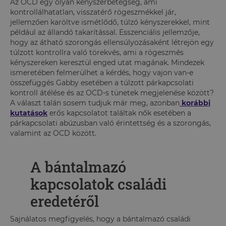
Az OCD egy olyan kényszerbetegség, ami
kontrollálhatatlan, visszatérő rögeszmékkel jár,
jellemzően karöltve ismétlődő, túlzó kényszerekkel, mint
például az állandó takarítással. Esszenciális jellemzője,
hogy az átható szorongás ellensúlyozásaként létrejön egy
túlzott kontrollra való törekvés, ami a rögeszmés
kényszereken keresztül enged utat magának. Mindezek
ismeretében felmerülhet a kérdés, hogy vajon van-e
összefüggés Gabby esetében a túlzott párkapcsolati
kontroll átélése és az OCD-s tünetek megjelenése között?
A választ talán sosem tudjuk már meg, azonban
korábbi
kutatások
erős kapcsolatot találtak nők esetében a
párkapcsolati abúzusban való érintettség és a szorongás,
valamint az OCD között.
A bántalmazó
kapcsolatok családi
eredetéről
Sajnálatos megfigyelés, hogy a bántalmazó családi