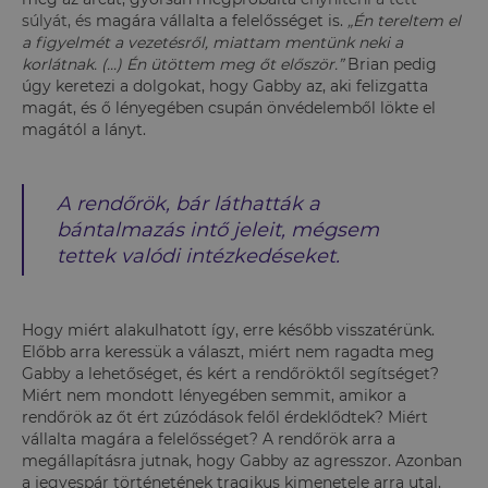
súlyát, és
magára vállalta a felelősséget is.
„
Én tereltem el
a figyelmét a vezetésről, miattam mentünk neki a
korlátnak. (...) Én ütöttem meg őt először.”
Brian pedig
úgy keretezi a dolgokat, hogy Gabby az, aki felizgatta
magát, és ő lényegében csupán önvédelemből lökte el
magától a lányt.
A rendőrök, bár láthatták a
bántalmazás intő jeleit, mégsem
tettek valódi intézkedéseket.
Hogy miért alakulhatott így, erre később visszatérünk.
Előbb arra keressük a választ, miért nem ragadta meg
Gabby a lehetőséget, és kért a rendőröktől segítséget?
Miért nem mondott lényegében semmit, amikor a
rendőrök az őt ért zúzódások felől érdeklődtek? Miért
vállalta magára a felelősséget? A rendőrök arra a
megállapításra jutnak, hogy Gabby az agresszor. Azonban
a jegyespár történetének tragikus kimenetele arra utal,