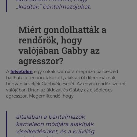
„
kiadták” bántalmazójukat.
Miért gondolhatták a
rendőrök, hogy
valójában Gabby az
agresszor?
A
felvételen
egy sokak számára megrázó párbeszéd
hallható a rendőrök között, akik arról dilemmáznak,
hogyan kezeljék Gabbyék esetét. Az egyik rendőr szerint
valójában Brian az áldozat és Gabby az elsődleges
agresszor. Megemlítendő, hogy
általában a bántalmazók
kaméleon módjára alakítják
viselkedésüket, és a külvilág