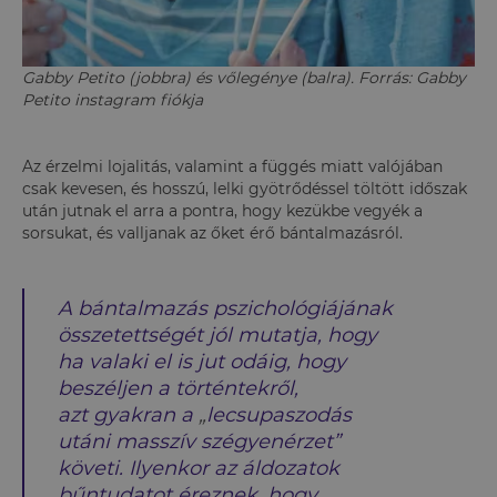
Gabby Petito (jobbra) és vőlegénye (balra). Forrás: Gabby
Petito instagram fiókja
Az érzelmi lojalitás, valamint a függés miatt valójában
csak kevesen, és hosszú, lelki gyötrődéssel töltött időszak
után jutnak el arra a pontra, hogy kezükbe vegyék a
sorsukat, és valljanak az őket érő bántalmazásról.
A bántalmazás pszichológiájának
összetettségét jól mutatja, hogy
ha valaki el is jut odáig, hogy
beszéljen a történtekről,
azt gyakran a
„
lecsupaszodás
utáni masszív szégyenérzet”
követi. Ilyenkor az áldozatok
bűntudatot éreznek, hogy