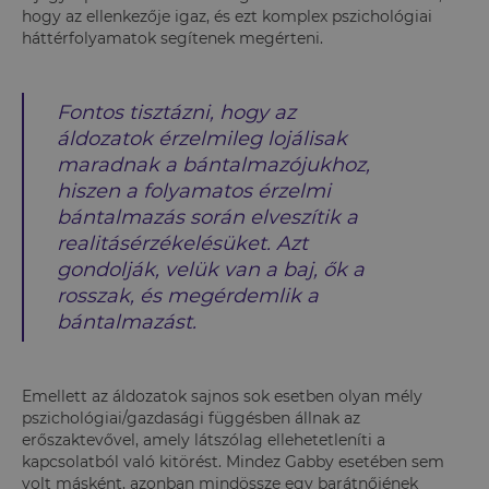
hogy az ellenkezője igaz, és ezt komplex pszichológiai
háttérfolyamatok segítenek megérteni.
Fontos tisztázni, hogy az
áldozatok érzelmileg lojálisak
maradnak a bántalmazójukhoz,
hiszen a folyamatos érzelmi
bántalmazás során elveszítik a
realitásérzékelésüket. Azt
gondolják, velük van a baj, ők a
rosszak, és megérdemlik a
bántalmazást.
Emellett az áldozatok sajnos sok esetben olyan mély
pszichológiai/gazdasági függésben állnak az
erőszaktevővel, amely látszólag ellehetetleníti a
kapcsolatból való kitörést. Mindez Gabby esetében sem
volt másként, azonban mindössze egy barátnőjének