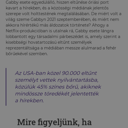
Gabby esete egyedülálló, hiszen eltűnése óriási port
kavart a hírekben, és a közösségi médiának jelentős
szerepe volt holttestének megtalálásában. De miért volt a
világ szeme Gabbyn 2021 szeptemberében, és miért nem
akkora hírértékű más áldozatok története? Ahogy a
Netflix-produkcióban is utalnak rá, Gabby esete lángra
lobbantott egy társadalmi párbeszédet is, amely szerint a
kisebbségi hovatartozású eltűnt személyek
reprezentáltsága a médiában messze alulmarad a fehér
bőrűekével szemben.
Az USA-ban közel 90.000 eltűnt
személyt vettek nyilvántartásba,
közülük 45% színes bőrű, akiknek
mindössze töredékét jelentették
a hírekben.
Mire figyeljünk, ha