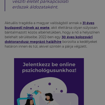
veszíti életét párkapcsolati
erőszak áldozataként.
Aktuális tragédia a magyar valóságból annak a
31 éves
budapesti nőnek az esete
, akit élettársa olyan súlyosan
bántalmazott közös albérletükben, hogy a nő a helyszínen
belehalt sérüléseibe. 2022-ben egy
30 éves kolozsvári
doktorandusz megrázó halálhíre
borzolta a kedélyeket
határon innen és túl, akivel szintén a párja végzett.