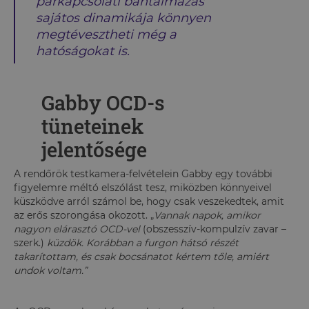
párkapcsolati bántalmazás
sajátos dinamikája könnyen
megtévesztheti még a
hatóságokat is.
Gabby OCD-s
tüneteinek
jelentősége
A rendőrök testkamera-felvételein Gabby egy további
figyelemre méltó elszólást tesz, miközben könnyeivel
küszködve arról számol be, hogy csak veszekedtek, amit
az erős szorongása okozott.
„
Vannak napok, amikor
nagyon elárasztó OCD-vel
(obszesszív-kompulzív zavar –
szerk.)
küzdök. Korábban a furgon hátsó részét
takarítottam, és csak bocsánatot kértem tőle, amiért
undok voltam.”