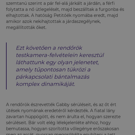
szemtanú szerint a pár fel-alá járkált a járdán, a férfi
folytatta a nő ütlegelését, majd beszálltak a furgonba és
elhajtottak. A hatóság Petitóék nyomába eredt, majd
amikor azok nekihajtottak a járdaszegélynek,
megállították őket.
Ezt követően a rendőrök
testkamera-felvételein keresztül
láthattunk egy olyan jelenetet,
amely tűpontosan tükrözi a
párkapcsolati bántalmazás
komplex dinamikáját.
A rendőrök észrevették Gabby sérüléseit, és az őt ért
ütések nyomának eredetéről kérdezték. A fiatal lány
zavartan hüppögött, és nem árulta el, hogyan szerezte
sérüléseit. Bár volt elég lélekjelenléte ahhoz, hogy
bemutassa, hogyan szorította vőlegénye erőszakosan
meg az arcát, gyorsan megpróbálta
enyhíteni a tett