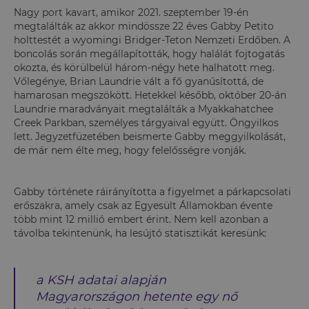
Nagy port kavart, amikor 2021. szeptember 19-én
megtalálták az akkor mindössze 22 éves Gabby Petito
holttestét a wyomingi Bridger-Teton Nemzeti Erdőben. A
boncolás során megállapították, hogy halálát fojtogatás
okozta, és körülbelül három-négy hete halhatott meg.
Vőlegénye, Brian Laundrie vált a fő gyanúsítottá, de
hamarosan megszökött. Hetekkel később, október 20-án
Laundrie maradványait megtalálták a Myakkahatchee
Creek Parkban, személyes tárgyaival együtt. Öngyilkos
lett. Jegyzetfüzetében beismerte Gabby meggyilkolását,
de már nem élte meg, hogy felelősségre vonják.
Gabby története ráirányította a figyelmet a párkapcsolati
erőszakra, amely csak az Egyesült Államokban évente
több mint 12 millió embert érint. Nem kell azonban a
távolba tekintenünk, ha lesújtó statisztikát keresünk:
a KSH adatai alapján
Magyarországon hetente egy nő