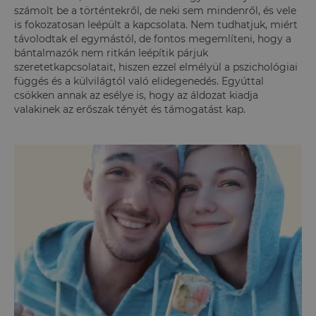
számolt be a történtekről, de neki sem mindenről, és vele
is fokozatosan leépült a kapcsolata. Nem tudhatjuk, miért
távolodtak el egymástól, de fontos megemlíteni, hogy a
bántalmazók nem ritkán leépítik párjuk
szeretetkapcsolatait, hiszen ezzel elmélyül a pszichológiai
függés és a külvilágtól való elidegenedés. Egyúttal
csökken annak az esélye is, hogy az áldozat kiadja
valakinek az erőszak tényét és támogatást kap.