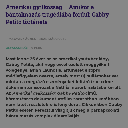
Amerikai gyilkosság – Amikor a
bántalmazás tragédiába fordul: Gabby
Petito története
MAGYARY ÁGNES
2025. MÁRCIUS 11.
OLVASÁSI IDŐ:
9 PERC
Most lenne 26 éves az az amerikai youtuber lány,
Gabby Petito, akit négy évvel ezelőtt meggyilkolt
vőlegénye, Brian Laundrie. Eltűnését elsöprő
médiafigyelem övezte, amely most új hullámokat vet,
miután a megrázó eseményeket feltáró true crime
dokumentumsorozat a Netflix műsorkínálatába került.
Az
Amerikai gyilkosság: Gabby Petito
című,
háromrészes dokumentumfilm-sorozatban korábban
nem látott részletekre is fény derül. Cikkünkben Gabby
Petito esetén keresztül világítjuk meg a párkapcsolati
bántalmazás komplex dinamikáját.