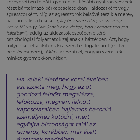
környezetben felnőtt gyermekek később gyakran vesznek
részt bántalmazó párkapcsolatokban – áldozatként vagy
agresszorként. Míg az agresszorok belsővé teszik a merev,
patriarchális értékeket
(
„
A pénz számolva, az asszony
verve jó
” vagy
“Az úrnak az a dolga, hogy rendet tegyen
házában”)
, addig az áldozatok esetében eltérő
pszichológiai folyamatok zajlanak a háttérben. Azt, hogy
milyen képet alakítunk ki a szeretet fogalmáról (mi fér
bele, és mi nem), főként az dönti el, hogyan szerettek
minket gyermekkorunkban.
Ha valaki életének korai éveiben
azt szokta meg, hogy az őt
gondozó felnőtt megalázza,
lefokozza, megveri, felnőtt
kapcsolataiban hajlamos hasonló
személyhez kötődni, mert
egyfajta biztonságot talál az
ismerős, korábban már átélt
érzelmek medrében.