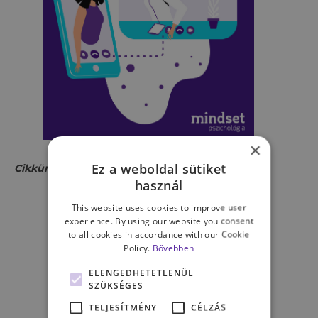
×
Ez a weboldal sütiket
Cikkünkben ezekre is kitérünk:
használ
This website uses cookies to improve user
Miért gondolhatták a
experience. By using our website you consent
rendőrök, hogy valójában
to all cookies in accordance with our Cookie
Gabby az agresszor?
Policy.
Bővebben
Miért különbözik Gabby
ELENGEDHETETLENÜL
Petito története a többi
SZÜKSÉGES
esettől?
TELJESÍTMÉNY
CÉLZÁS