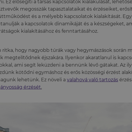
lni. Ez elősegíti a társas kapcsolatok kialakulását, lehető
sztvevők megosszák tapasztalataikat és érzéseiket, erősít
ttműködést és a mélyebb kapcsolatok kialakítását. Egy
anulják a kapcsolatok dinamikáját és a készségeket, 
rátságok kialakításához és fenntartásához.
ritka, hogy nagyobb túrák vagy hegymászások során 
k megtelítődnek éjszakára. Ilyenkor akaratlanul is kapc
kkal, ami segít leküzdeni a bennünk lévő gátakat. Az i
zdünk kötődni egymáshoz és erős közösségi érzést alakí
gunk lehetünk. Ez növeli a
valahová való tartozás
érzés
ányosság érzését
.