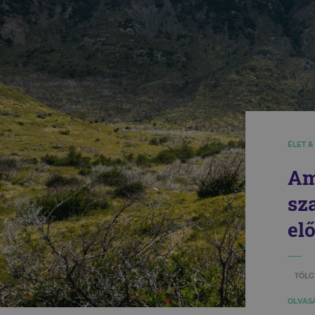
ÉLET &
Ami
sz
el
TÖLG
OLVASÁ