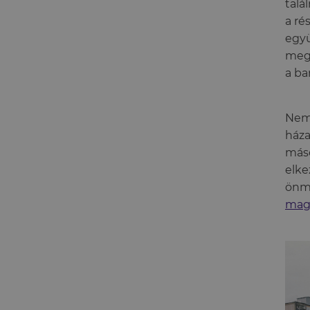
talá
a ré
együ
megt
a ba
Nem 
háza
máso
elke
önma
mag