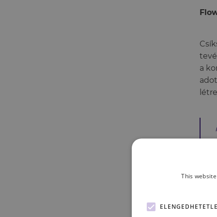
Flo
Csík
tevé
a ko
adot
létr
A kö
This website
lefo
prob
ELENGEDHETETL