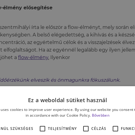
w-élmény elősegítése
szentmihályi írta le először a flow-élményt, mely során 
kenységben. A belső elégedettség, a kihívás és a készsé
ncentráció, az egyértelmű célok és a visszajelzések élve
t elfoglaltságot. Ha az egyénnél legalább egy ilyen jell
ejöhet a
flow-élmény
.
Ilyenkor
időérzékünk elveszik és önmagunkra fókuszálunk.
Ez a weboldal sütiket használ
rnyezet kihívásai és szépsége, valamint a mozgásforma a
 uses cookies to improve user experience. By using our website you consent t
glalja elménket. Ezáltal megszűnik számunkra a külvilág,
in accordance with our Cookie Policy.
Bővebben
lémák, stresszfaktorok kizárása révén csökken a stressz.
ENÜL SZÜKSÉGES
TELJESÍTMÉNY
CÉLZÁS
FUNKC