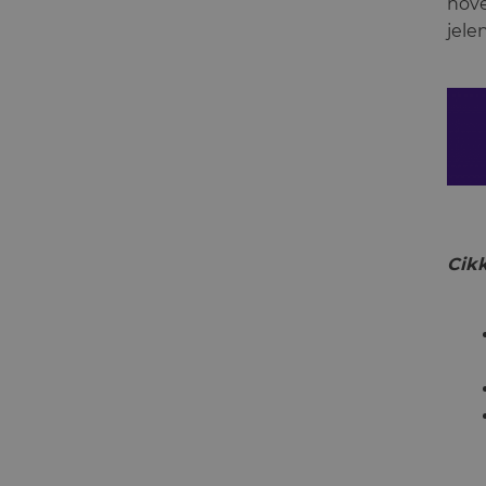
növe
jele
Cikk