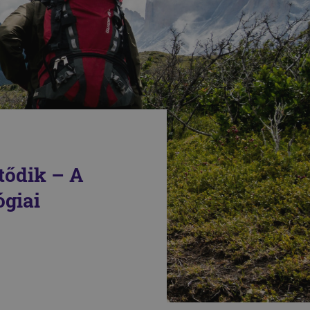
ltődik – A
ógiai