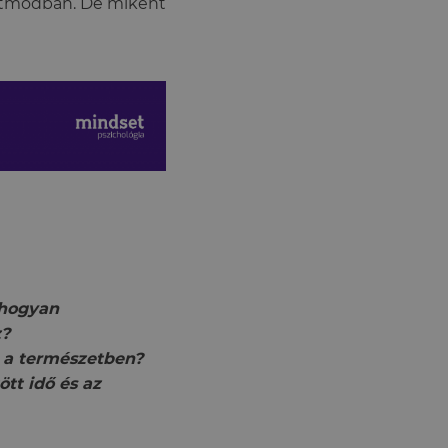
letmódban. De miként
 hogyan
z?
n a természetben?
tt idő és az