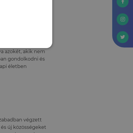
öző ingerek – például
t mozgás kíváncsivá
s Strayer
vizsgálatuk
ulás jelentősen
va azokét, akik nem
bban gondolkodni és
api életben
szabadban végzett
 és új közösségeket