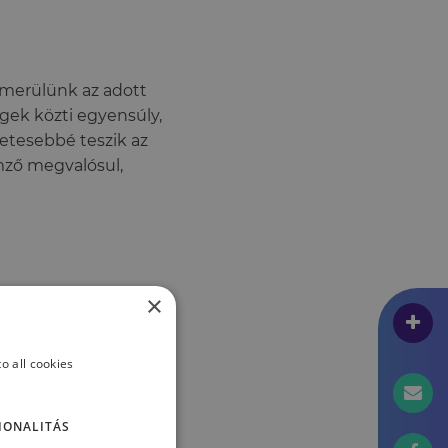
elmerülünk az adott
gek közti egyensúly,
zetesebbé teszik az
emző megvalósul,
×
dta feladat teljesen
o all cookies
 és a hétköznapi
IONALITÁS