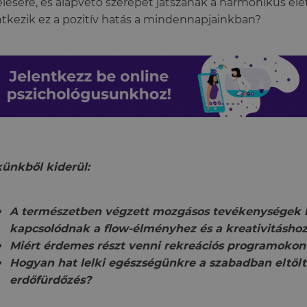
lésére, és alapvető szerepet játszanak a harmonikus é
ntkezik ez a pozitív hatás a mindennapjainkban?
ünkből kiderül:
A természetben végzett mozgásos tevékenységek
kapcsolódnak a flow-élményhez és a kreativitásho
Miért érdemes részt venni rekreációs programoko
Hogyan hat lelki egészségünkre a szabadban eltöltö
erdőfürdőzés?