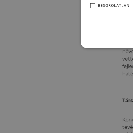
Krea
BESOROLATLAN
A te
a vi
tesz
sorá
növe
vett
fejl
haté
Társ
Köny
tevé