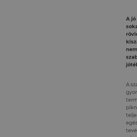
A jó
soka
rövi
kis
nemc
sza
jóté
A sz
gyor
term
pikn
telj
egés
tevé