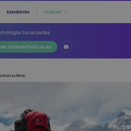
ESEMÉNYEK
SZAKLAP
ichológiai tanácsadás
INE IDŐPONTFOGLALÁS
LÓGIAI ELŐNYEI