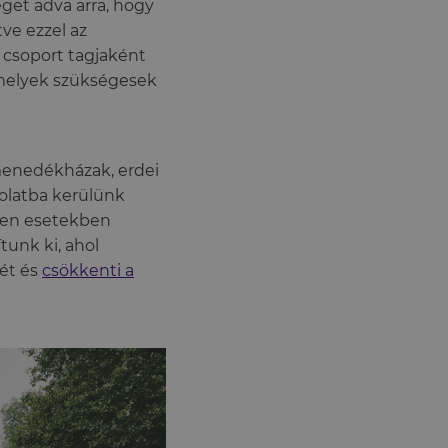
séget adva arra, hogy
ve ezzel az
 csoport tagjaként
amelyek szükségesek
menedékházak, erdei
solatba kerülünk
lyen esetekben
tunk ki, ahol
ét és
csökkenti a