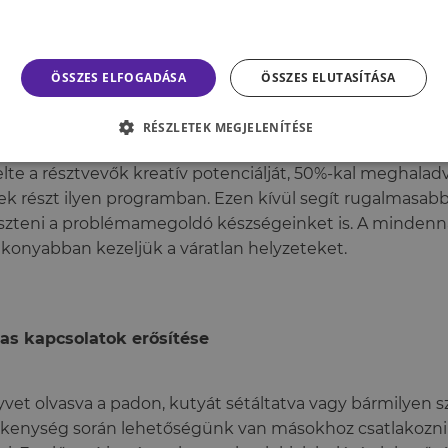
tivitás
rmészet fontos szerepet játszik a kreativitásban. Különb
ÖSSZES ELFOGADÁSA
ÖSSZES ELUTASÍTÁSA
zuális, auditív és taktilis –, valamint a szabadban végzet
nek minket,
elősegítik az új ötletek születését
.
Atchley é
RÉSZLETEK MEGJELENÍTÉSE
n azt találták, hogy négy nap technológia nélküli kiránd
lte a résztvevők kreatív potenciálját, 50%-kal meghalad
ek részt ilyen programban. Ezen kívül segít rugalmasa
eszteni a problémamegoldó készségeinket is. A mindenn
konyabban kezeljük a váratlan helyzeteket.
as kapcsolatok erősítése
vet olvasva a padon, kutyát sétáltatva vagy bármilyen 
kenység során lehetőségünk van másokhoz csatlakozni