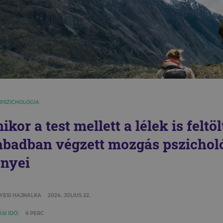
 PSZICHOLÓGIA
kor a test mellett a lélek is feltö
abadban végzett mozgás pszichol
őnyei
YESI HAJNALKA
2024. JÚLIUS 22.
SI IDŐ:
6 PERC