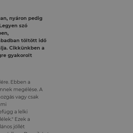
ban, nyáron pedig
 Legyen szó
ben,
badban töltött idő
álja. Cikkünkben a
re gyakorolt
lére. Ebben a
 ennek megélése. A
mozgás vagy csak
emi
függ a lelki
élek." Ezek a
ános jóllét