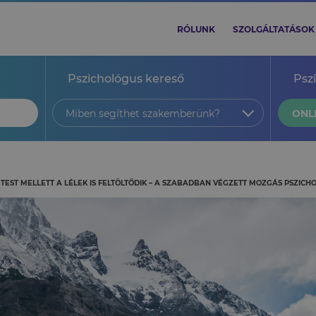
RÓLUNK
SZOLGÁLTATÁSOK
Pszichológus kereső
Psz
Miben segíthet szakemberünk?
ONL
TEST MELLETT A LÉLEK IS FELTÖLTŐDIK – A SZABADBAN VÉGZETT MOZGÁS PSZICHO