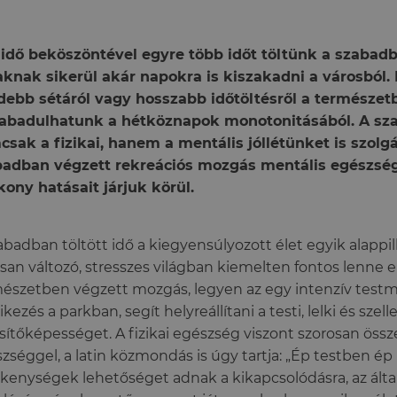
 idő beköszöntével egyre több időt töltünk a szabad
knak sikerül akár napokra is kiszakadni a városból.
debb sétáról vagy hosszabb időtöltésről a természet
zabadulhatunk a hétköznapok monotonitásából. A sza
sak a fizikai, hanem a mentális jóllétünket is szolg
badban végzett rekreációs mozgás mentális egészség
kony hatásait járjuk körül.
abadban töltött idő a kiegyensúlyozott élet egyik alappil
san változó, stresszes világban kiemelten fontos lenne
észetben végzett mozgás, legyen az egy intenzív test
ikezés a parkban, segít helyreállítani a testi, lelki és szell
esítőképességet. A fizikai egészség viszont szorosan össze
zséggel, a latin közmondás is úgy tartja: „Ép testben ép l
kenységek lehetőséget adnak a kikapcsolódásra, az által