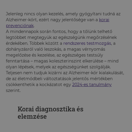
Jelenleg nincs olyan kezelés, amely gyógyítani tudná az
Alzheimer-kórt, ezért nagy jelentősége van a
korai
prevenciónak
.
A mindennapok során fontos, hogy a tőlünk telhető
legtöbbet megtegyük az egészségünk megőrzésének
érdekében. Többek között a
rendszeres testmozgás
, a
dohányzásról való leszokás, a magas vérnyomás
megelőzése és kezelése, az egészséges testsúly
fenntartása – magas koleszterinszint elkerülése – mind
olyan lépések, melyek az egészségünket szolgálják.
Teljesen nem tudjuk kizárni az Alzheimer-kór kialakulását,
de az életmódbeli változtatások jelentős mértékben
csökkenthetik a kockázatot egy
2024-es tanulmány
szerint.
Korai diagnosztika és
elemzése