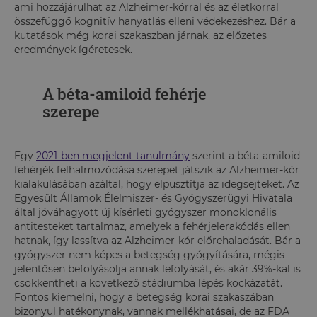
ami hozzájárulhat az Alzheimer-kórral és az életkorral
összefüggő kognitív hanyatlás elleni védekezéshez. Bár a
kutatások még korai szakaszban járnak, az előzetes
eredmények ígéretesek.
A béta-amiloid fehérje
szerepe
Egy
2021-ben megjelent tanulmány
szerint a béta-amiloid
fehérjék felhalmozódása szerepet játszik az Alzheimer-kór
kialakulásában azáltal, hogy elpusztítja az idegsejteket. Az
Egyesült Államok Élelmiszer- és Gyógyszerügyi Hivatala
által jóváhagyott új kísérleti gyógyszer monoklonális
antitesteket tartalmaz, amelyek a fehérjelerakódás ellen
hatnak, így lassítva az Alzheimer-kór előrehaladását. Bár a
gyógyszer nem képes a betegség gyógyítására, mégis
jelentősen befolyásolja annak lefolyását, és akár 39%-kal is
csökkentheti a következő stádiumba lépés kockázatát.
Fontos kiemelni, hogy a betegség korai szakaszában
bizonyul hatékonynak, vannak mellékhatásai, de az FDA