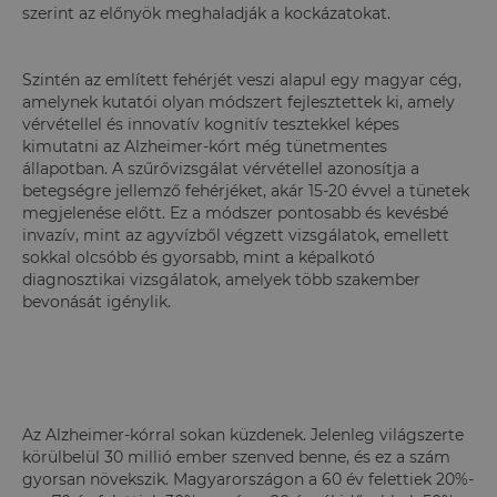
szerint az előnyök meghaladják a kockázatokat.
Szintén az említett fehérjét veszi alapul egy magyar cég,
amelynek kutatói olyan módszert fejlesztettek ki, amely
vérvétellel és innovatív kognitív tesztekkel képes
kimutatni az Alzheimer-kórt még tünetmentes
állapotban. A szűrővizsgálat vérvétellel azonosítja a
betegségre jellemző fehérjéket, akár 15-20 évvel a tünetek
megjelenése előtt. Ez a módszer pontosabb és kevésbé
invazív, mint az agyvízből végzett vizsgálatok, emellett
sokkal olcsóbb és gyorsabb, mint a képalkotó
diagnosztikai vizsgálatok, amelyek több szakember
bevonását igénylik.
Az Alzheimer-kórral sokan küzdenek. Jelenleg világszerte
körülbelül 30 millió ember szenved benne, és ez a szám
gyorsan növekszik. Magyarországon a 60 év felettiek 20%-