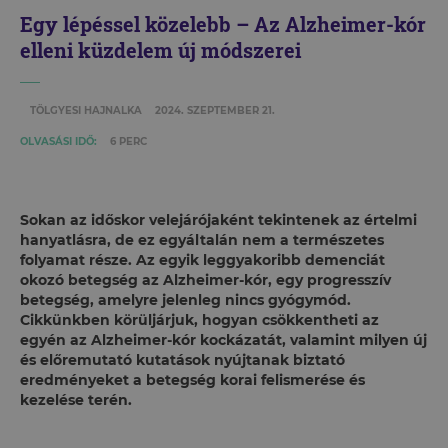
Egy lépéssel közelebb – Az Alzheimer-kór
elleni küzdelem új módszerei
TÖLGYESI HAJNALKA
2024. SZEPTEMBER 21.
OLVASÁSI IDŐ:
6 PERC
Sokan az időskor velejárójaként tekintenek az értelmi
hanyatlásra, de ez egyáltalán nem a természetes
folyamat része. Az egyik leggyakoribb demenciát
okozó betegség az Alzheimer-kór, egy progresszív
betegség, amelyre jelenleg nincs gyógymód.
Cikkünkben körüljárjuk, hogyan csökkentheti az
egyén az Alzheimer-kór kockázatát, valamint milyen új
és előremutató kutatások nyújtanak biztató
eredményeket a betegség korai felismerése és
kezelése terén.