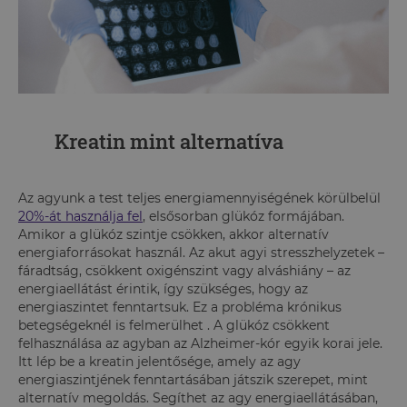
Kreatin mint alternatíva
Az agyunk a test teljes energiamennyiségének körülbelül
20%-át használja fel
, elsősorban glükóz formájában.
Amikor a glükóz szintje csökken, akkor alternatív
energiaforrásokat használ. Az akut agyi stresszhelyzetek –
fáradtság, csökkent oxigénszint vagy alváshiány – az
energiaellátást érintik, így szükséges, hogy az
energiaszintet fenntartsuk. Ez a probléma krónikus
betegségeknél is felmerülhet . A glükóz csökkent
felhasználása az agyban az Alzheimer-kór egyik korai jele.
Itt lép be a kreatin jelentősége, amely az agy
energiaszintjének fenntartásában játszik szerepet, mint
alternatív megoldás. Segíthet az agy energiaellátásában,