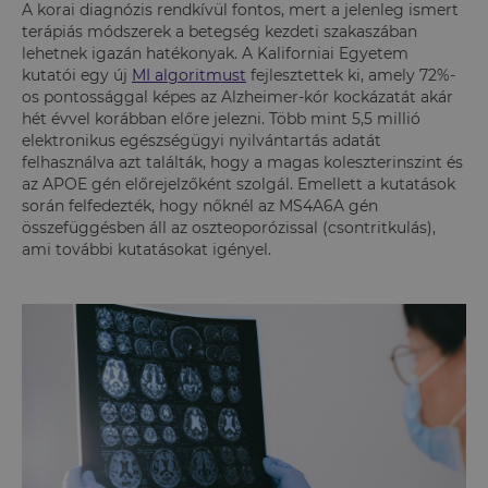
A korai diagnózis rendkívül fontos, mert a jelenleg ismert
terápiás módszerek a betegség kezdeti szakaszában
lehetnek igazán hatékonyak. A Kaliforniai Egyetem
kutatói egy új
MI algoritmust
fejlesztettek ki, amely 72%-
os pontossággal képes az Alzheimer-kór kockázatát akár
hét évvel korábban előre jelezni. Több mint 5,5 millió
elektronikus egészségügyi nyilvántartás adatát
felhasználva azt találták, hogy a magas koleszterinszint és
az APOE gén előrejelzőként szolgál. Emellett a kutatások
során felfedezték, hogy nőknél az MS4A6A gén
összefüggésben áll az oszteoporózissal (csontritkulás),
ami további kutatásokat igényel.