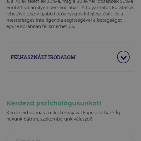
a, a 70 év felettiek 30%-a, míg a 80 évnél idősebbek 50%-a
érintett valamilyen demenciában. A folyamatos kutatások
lehetővé teszik újabb hatóanyagok kifejlesztését, és a
mesterséges intelligencia segítségével a betegséget
egyre korábban felismerhetjük.
FELHASZNÁLT IRODALOM
Kérdezd pszichológusunkat!
Kérdéseid vannak a cikk témájával kapcsolatban? Írj
nekünk bátran, szakemberünk válaszol!