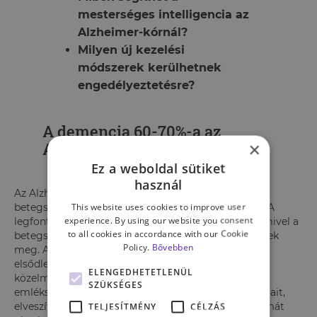
mesterséges intelligencia az
Alzheimer-kórnál?
Milyen új kezelési
módszerek kerülhetnek
engedélyeztetésre?
A demencia 60-70%-a az
×
Alzheimer-kórhoz köthető
Ez a weboldal sütiket
használ
Az Alzheimer-kór a leggyakoribb demenciát okozó
This website uses cookies to improve user
betegség, amely az esetek közel
60-70%-át
teszi ki. A
experience. By using our website you consent
legfontosabb ismert
kockázati tényező az életkor
, mivel a
to all cookies in accordance with our Cookie
betegség tünetei általában 65 éves kor felett jelennek
Policy.
Bővebben
meg. Az Alzheimer-kór fokozatosan súlyosbodik; az
elsődleges jele a memóriazavar, amikor a beteg a
ELENGEDHETETLENÜL
közelmúltbeli eseményekre, beszélgetésekre nem
SZÜKSÉGES
emlékszik vissza. Nehezen tudja kifejezni a gondolatait,
elveszíti a begyakorolt mozgássorozatokat. Problémát
TELJESÍTMÉNY
CÉLZÁS