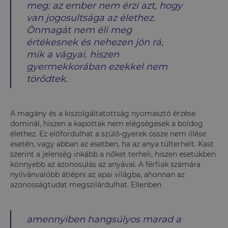
meg: az ember nem érzi azt, hogy
van jogosultsága az élethez.
Önmagát nem éli meg
értékesnek és nehezen jön rá,
mik a vágyai, hiszen
gyermekkorában ezekkel nem
törődtek.
A magány és a kiszolgáltatottság nyomasztó érzése
dominál, hiszen a kapottak nem elégségesek a boldog
élethez. Ez előfordulhat a szülő-gyerek össze nem illése
esetén, vagy abban az esetben, ha az anya túlterhelt. Kast
szerint a jelenség inkább a nőket terheli, hiszen esetükben
könnyebb az azonosulás az anyával. A férfiak számára
nyilvánvalóbb átlépni az apai világba, ahonnan az
azonosságtudat megszilárdulhat. Ellenben
amennyiben hangsúlyos marad a