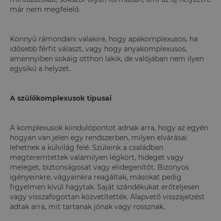
már nem megfelelő.
Könnyű rámondani valakire, hogy apakomplexusos, ha
idősebb férfit választ, vagy hogy anyakomplexusos,
amennyiben sokáig otthon lakik, de valójában nem ilyen
egysíkú a helyzet.
A szülőkomplexusok típusai
A komplexusok kiindulópontot adnak arra, hogy az egyén
hogyan van jelen egy rendszerben, milyen elvárásai
lehetnek a külvilág felé. Szüleink a családban
megteremtettek valamilyen légkört, hideget vagy
meleget, biztonságosat vagy elidegenítőt. Bizonyos
igényeinkre, vágyainkra reagáltak, másokat pedig
figyelmen kívül hagytak. Saját szándékukat erőteljesen
vagy visszafogottan közvetítették. Alapvető visszajelzést
adtak arra, mit tartanak jónak vagy rossznak.