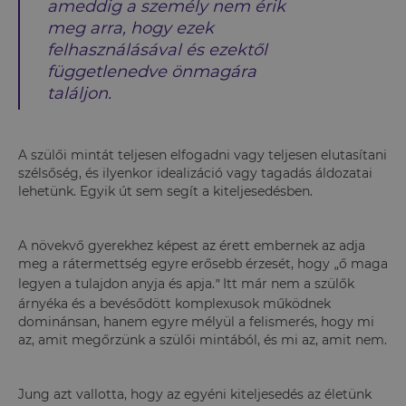
ameddig a személy nem érik
meg arra, hogy ezek
felhasználásával és ezektől
függetlenedve önmagára
találjon.
A szülői mintát teljesen elfogadni vagy teljesen elutasítani
szélsőség, és ilyenkor idealizáció vagy tagadás áldozatai
lehetünk. Egyik út sem segít a kiteljesedésben.
A növekvő gyerekhez képest az érett embernek az adja
meg a rátermettség egyre erősebb érzesét, hogy
ő maga
„
legyen a tulajdon anyja és apja.
Itt már nem a szülők
”
árnyéka és a bevésődött komplexusok működnek
dominánsan, hanem egyre mélyül a felismerés, hogy mi
az, amit megőrzünk a szülői mintából, és mi az, amit nem.
Jung azt vallotta, hogy az egyéni kiteljesedés az életünk