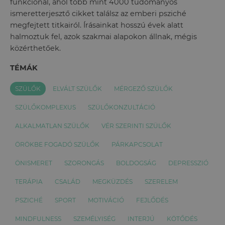
funkcionál, ahol több mint 4000 tudományos
ismeretterjesztő cikket találsz az emberi psziché
megfejtett titkairól. Írásainkat hosszú évek alatt
halmoztuk fel, azok szakmai alapokon állnak, mégis
közérthetőek.
TÉMÁK
SZÜLŐK
ELVÁLT SZÜLŐK
MÉRGEZŐ SZÜLŐK
SZÜLŐKOMPLEXUS
SZÜLŐKONZULTÁCIÓ
ALKALMATLAN SZÜLŐK
VÉR SZERINTI SZÜLŐK
ÖRÖKBE FOGADÓ SZÜLŐK
PÁRKAPCSOLAT
ÖNISMERET
SZORONGÁS
BOLDOGSÁG
DEPRESSZIÓ
TERÁPIA
CSALÁD
MEGKÜZDÉS
SZERELEM
PSZICHÉ
SPORT
MOTIVÁCIÓ
FEJLŐDÉS
MINDFULNESS
SZEMÉLYISÉG
INTERJÚ
KÖTŐDÉS