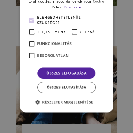
to all cookies in accordance with our Cookie
ÉLET & PSZICHOLÓGIA
Policy.
Bővebben
Ez már komplexus? – A
ELENGEDHETETLENÜL
szüleink árnyékában
SZÜKSÉGES
TELJESÍTMÉNY
CÉLZÁS
PELLER NÓRA
FUNKCIONALITÁS
BESOROLATLAN
ÖSSZES ELFOGADÁSA
ÖSSZES ELUTASÍTÁSA
RÉSZLETEK MEGJELENÍTÉSE