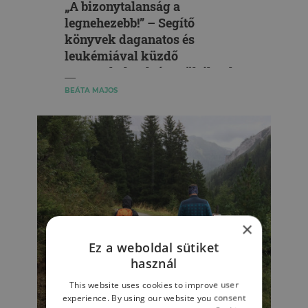
„A bizonytalanság a
legnehezebb!” – Segítő
könyvek daganatos és
leukémiával küzdő
gyermekeknek és szüleiknek
BEÁTA MAJOS
×
Ez a weboldal sütiket
használ
This website uses cookies to improve user
experience. By using our website you consent