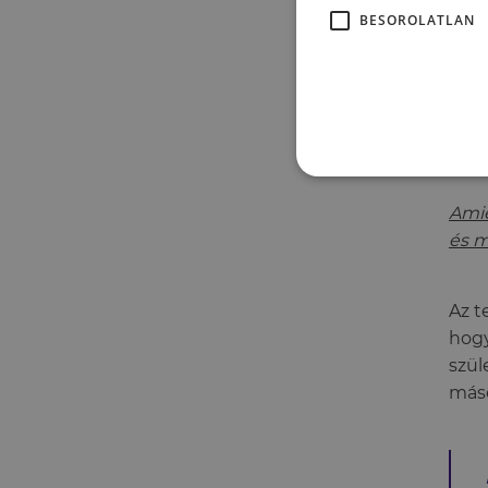
BESOROLATLAN
Amié
és 
Az t
hogy
szül
máso