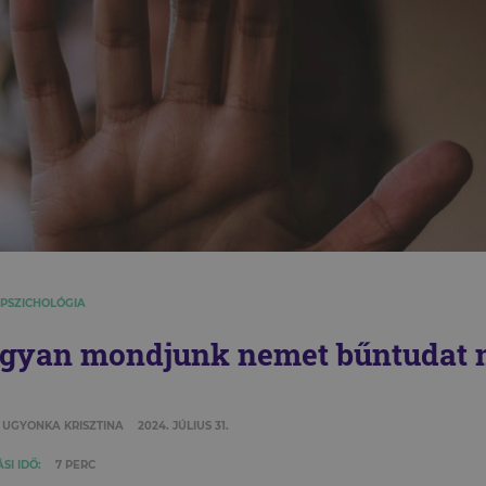
 PSZICHOLÓGIA
gyan mondjunk nemet bűntudat n
 UGYONKA KRISZTINA
2024. JÚLIUS 31.
SI IDŐ:
7 PERC