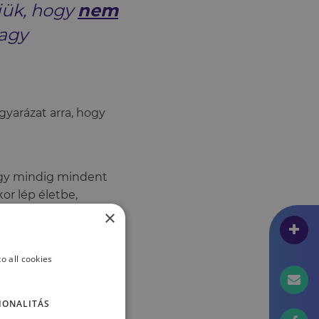
jük, hogy
nem
vagy
gyarázat arra, hogy
ogy mindig mindent
or lép életbe,
sok arra reagálnak,
×
o all cookies
IONALITÁS