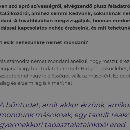
en szó apró szívességről, elvégzendő plusz feladat
 találkozóról, amihez semmi kedvünk, sokunknak ne
dani. A továbbiakban megvizsgáljuk, honnan eredn
ással kapcsolatos nehéz érzéseink, és mit tehetünk
rt esik nehezünkre nemet mondani?
vás számodra nemet mondani anélkül, hogy rosszul ére
onganál vagy bűntudatot éreznél? Ha igen, akkor lehet,
zségtelenül nagy felelősséget vállalsz másokért. Ez ped
kailag és érzelmileg is kimeríthet.
A bűntudat, amit akkor érzünk, amik
mondunk másoknak, egy tanult reakci
gyermekkori tapasztalatainkból ered.