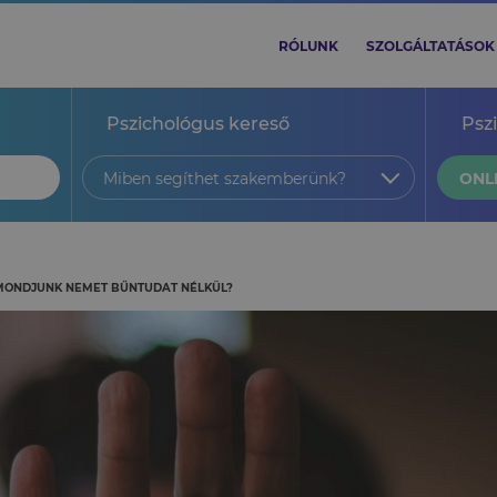
RÓLUNK
SZOLGÁLTATÁSOK
Pszichológus kereső
Psz
Miben segíthet szakemberünk?
ONL
ONDJUNK NEMET BŰNTUDAT NÉLKÜL?