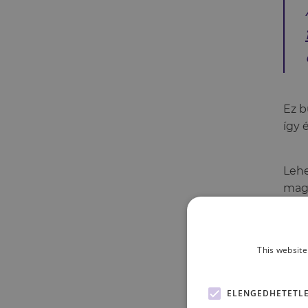
Ez b
így 
Lehe
magu
amik
ami
This website
Cikk
ELENGEDHETETL