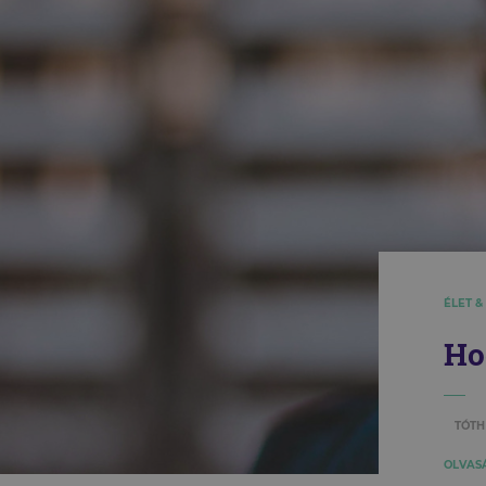
ÉLET &
Ho
TÓTH
OLVASÁ