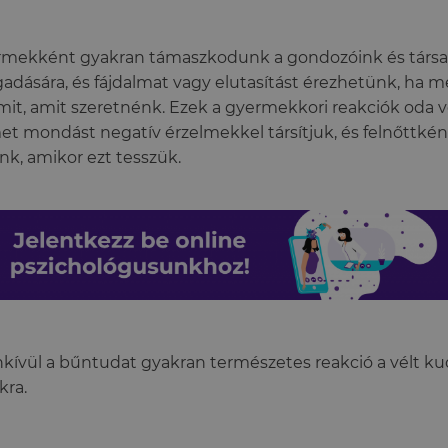
mekként gyakran támaszkodunk a gondozóink és társai
gadására, és fájdalmat vagy elutasítást érezhetünk, ha
mit, amit szeretnénk. Ezek a gyermekkori reakciók oda 
t mondást negatív érzelmekkel társítjuk, és felnőttké
nk, amikor ezt tesszük.
kívül a bűntudat gyakran természetes reakció a vélt k
kra.