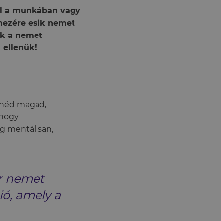
ról a munkában vagy
hezére esik nemet
ek a nemet
 ellenük!
znéd magad,
 hogy
ig mentálisan,
or nemet
ó, amely a