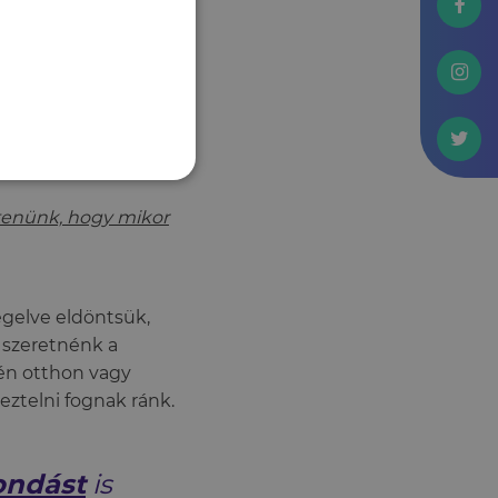
nem, ahogy azokra
nk egy kis
forrásainkat,
ntenünk, hogy mikor
egelve eldöntsük,
 szeretnénk a
én otthon vagy
eztelni fognak ránk.
ndást
is