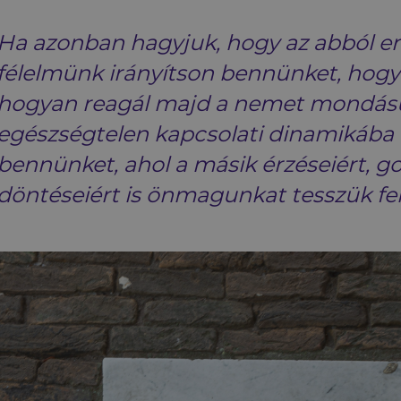
Ha azonban hagyjuk, hogy az abból e
félelmünk irányítson bennünket, hogy
hogyan reagál majd a nemet mondásu
egészségtelen kapcsolati dinamikáb
bennünket, ahol a másik érzéseiért, go
döntéseiért is önmagunkat tesszük fel