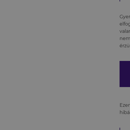
Gyer
elfo
vala
neme
érzü
Ezen
hibá