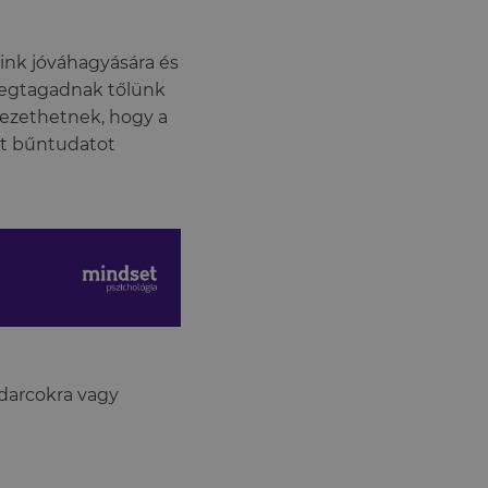
nk jóváhagyására és
 megtagadnak tőlünk
vezethetnek, hogy a
nt bűntudatot
udarcokra vagy