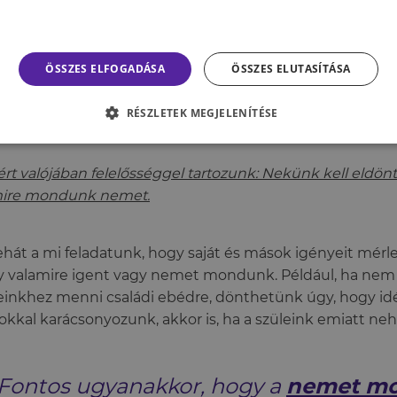
A döntéseinkért felelősek vagyunk, azért viszont 
mások reagálnak.
Ha a döntés nyomása a vállunkra nehezedik, kérjü
ÖSSZES ELFOGADÁSA
ÖSSZES ELUTASÍTÁSA
gondolkodási időt.
Ha szívesen segítenénk, de a kérés meghaladja erő
RÉSZLETEK MEGJELENÍTÉSE
tehetünk köztes ajánlatot.
rt valójában felelősséggel tartozunk: Nekünk kell eldö
mire mondunk nemet.
ehát a mi feladatunk, hogy saját és mások igényeit mérl
 valamire igent vagy nemet mondunk. Például, ha nem
einkhez menni családi ebédre, dönthetünk úgy, hogy id
kkal karácsonyozunk, akkor is, ha a szüleink emiatt neh
Fontos ugyanakkor, hogy a
nemet mo