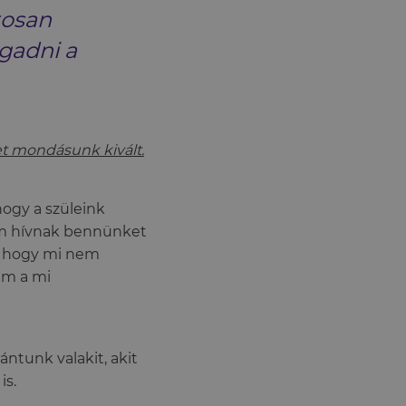
tosan
gadni a
et mondásunk kivált.
hogy a szüleink
em hívnak bennünket
k, hogy mi nem
em a mi
ntunk valakit, akit
is.