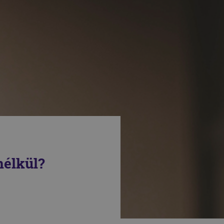
élkül?