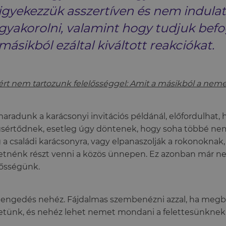
igyekezzük asszertíven és nem indula
gyakorolni, valamint hogy tudjuk befo
másikból ezáltal kiváltott reakciókat.
rt nem tartozunk felelősséggel: Amit a másikból a nem
aradunk a karácsonyi invitációs példánál, előfordulhat, 
értődnek, esetleg úgy döntenek, hogy soha többé n
a családi karácsonyra, vagy elpanaszolják a rokonokna
etnénk részt venni a közös ünnepen. Ez azonban már n
lősségünk.
lengedés nehéz. Fájdalmas szembenézni azzal, ha megbá
etünk, és nehéz lehet nemet mondani a felettesünknek 