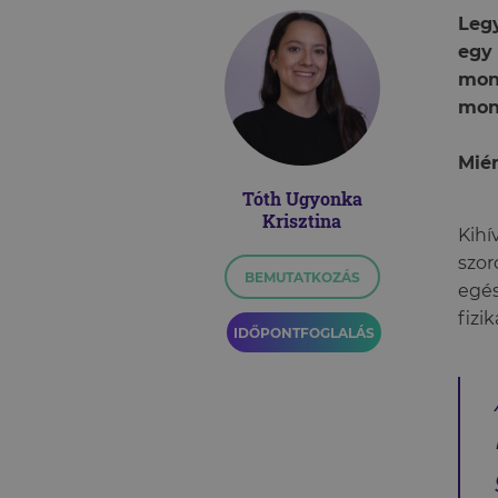
Legy
egy
mon
mond
Mié
Tóth Ugyonka
Krisztina
Kihí
szor
BEMUTATKOZÁS
egés
fizi
IDŐPONTFOGLALÁS