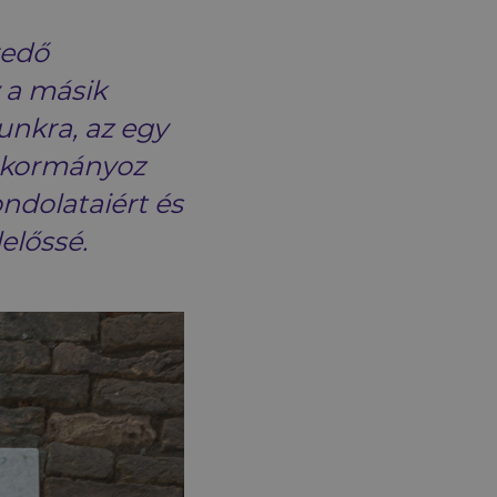
redő
 a másik
nkra, az egy
a kormányoz
ndolataiért és
előssé.