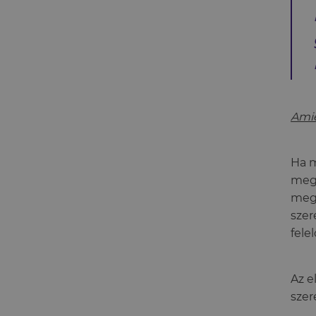
Amié
Ha m
megs
meg 
szer
fele
Az e
szer