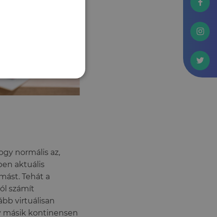
ogy normális az,
pen aktuális
mást. Tehát a
ól számít
ább virtuálisan
gy másik kontinensen