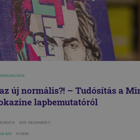
 PSZICHOLÓGIA
t az új normális?! – Tudósítás a Mi
okazine lapbemutatóról
S BEÁTA
2021. DECEMBER 7.
SI IDŐ:
10 PERC