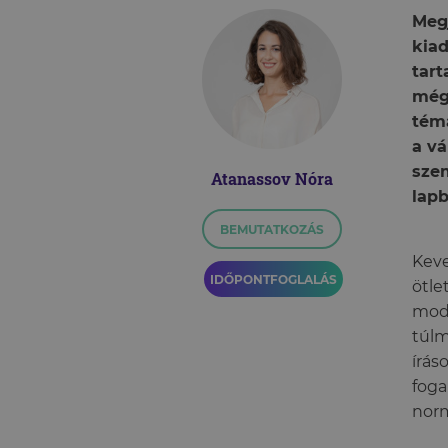
Megj
kiad
tar
még 
témá
a vá
sze
Atanassov Nóra
lapb
BEMUTATKOZÁS
Keve
IDŐPONTFOGLALÁS
ötle
mode
túlm
írás
foga
norm