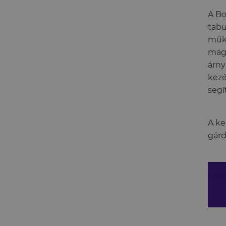
A Bo
tabu
műkö
magá
árny
kezé
segí
A ke
gárd