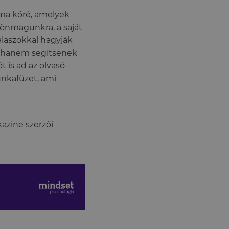
éma köré, amelyek
 önmagunkra, a saját
laszokkal hagyják
, hanem segítsenek
t is ad az olvasó
unkafüzet, ami
azine szerzői