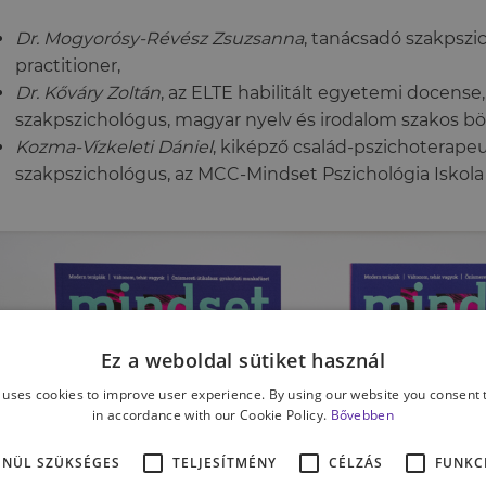
Dr. Mogyorósy-Révész Zsuzsanna
, tanácsadó szakpsz
practitioner,
Dr. Kőváry Zoltán
, az ELTE habilitált egyetemi docense, 
szakpszichológus, magyar nyelv és irodalom szakos bö
Kozma-Vízkeleti Dániel
, kiképző család-pszichoterapeut
szakpszichológus, az MCC-Mindset Pszichológia Iskola 
Ez a weboldal sütiket használ
 uses cookies to improve user experience. By using our website you consent t
in accordance with our Cookie Policy.
Bővebben
ENÜL SZÜKSÉGES
TELJESÍTMÉNY
CÉLZÁS
FUNKC