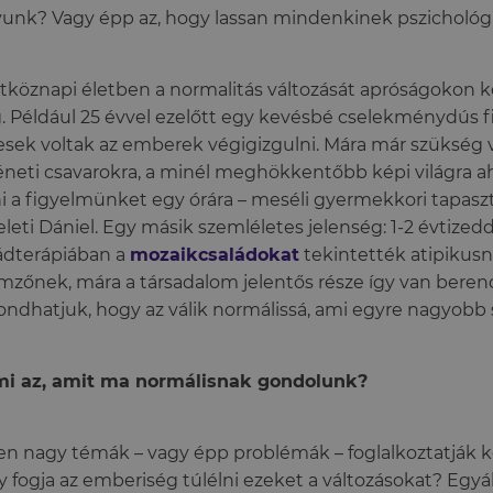
unk? Vagy épp az, hogy lassan mindenkinek pszichológ
tköznapi életben a normalitás változását apróságokon ke
 Például 25 évvel ezelőtt egy kevésbé cselekménydús fi
sek voltak az emberek végigizgulni. Mára már szükség 
éneti csavarokra, a minél meghökkentőbb képi világra a
i a figyelmünket egy órára – meséli gyermekkori tapasz
eleti Dániel. Egy másik szemléletes jelenség: 1-2 évtizedd
ádterápiában a
mozaikcsaládokat
tekintették atipikus
emzőnek, mára a társadalom jelentős része így van bere
ndhatjuk, hogy az válik normálissá, ami egyre nagyobb 
mi az, amit ma normálisnak gondolunk?
en nagy témák – vagy épp problémák – foglalkoztatják
 fogja az emberiség túlélni ezeket a változásokat? Egyál