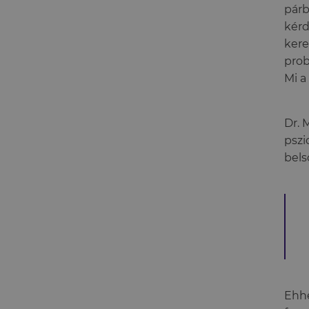
párb
kérd
kere
prob
Mi a
Dr. 
pszi
bels
Ehhe