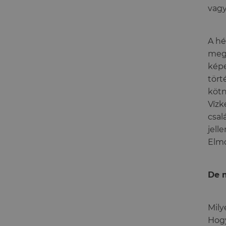
vagy
A hé
meg.
képe
tört
kötn
Vízk
csal
jell
Elmo
De 
Mily
Hogy