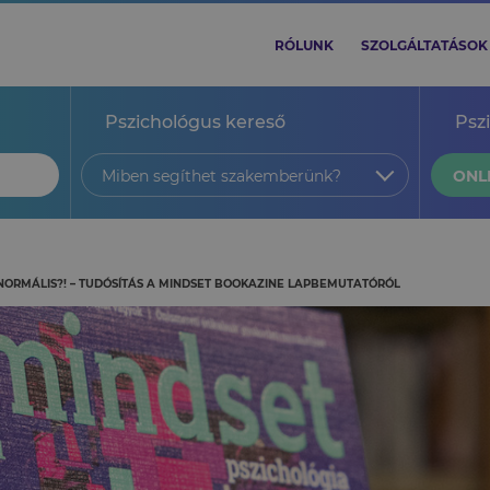
RÓLUNK
SZOLGÁLTATÁSOK
Pszichológus kereső
Psz
Miben segíthet szakemberünk?
ONL
J NORMÁLIS?! – TUDÓSÍTÁS A MINDSET BOOKAZINE LAPBEMUTATÓRÓL