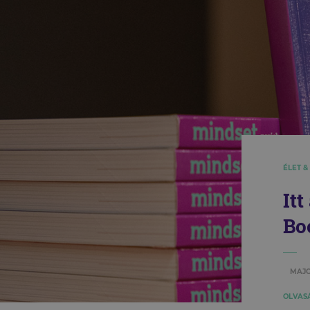
ÉLET &
It
Bo
MAJO
OLVASÁ