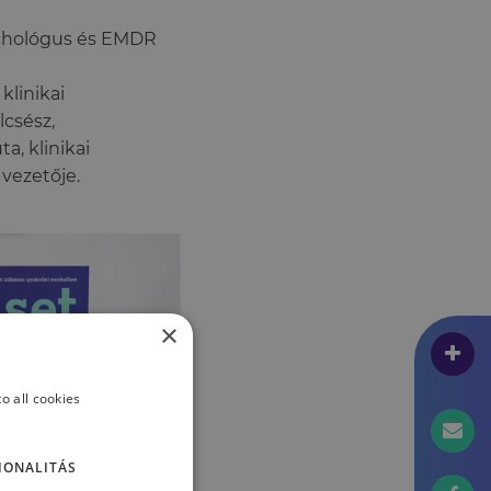
ichológus és EMDR
klinikai
lcsész,
a, klinikai
vezetője.
×
o all cookies
IONALITÁS