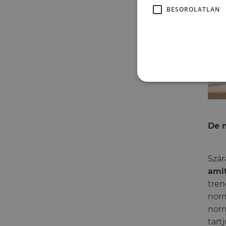
BESOROLATLAN
De 
Szár
amit
tren
norm
norm
tart