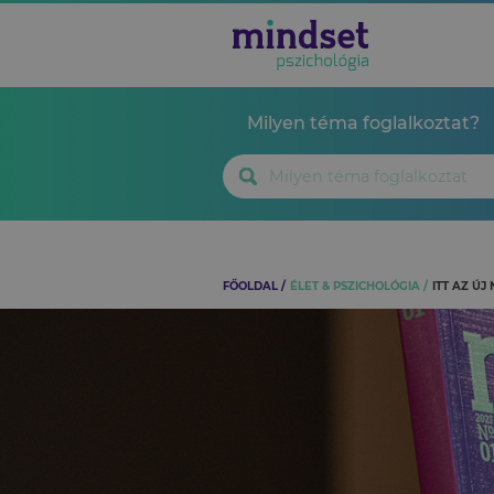
Milyen téma foglalkoztat?
FŐOLDAL
ÉLET & PSZICHOLÓGIA
ITT AZ Ú