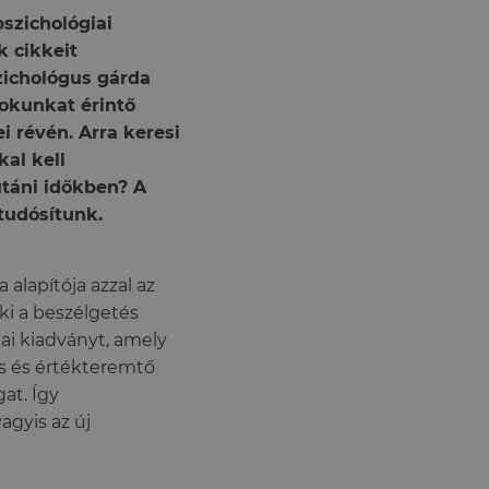
szichológiai
 cikkeit
zichológus gárda
okunkat érintő
 révén. Arra keresi
kal kell
táni időkben? A
 tudósítunk.
 alapítója azzal az
aki a beszélgetés
ai kiadványt, amely
es és értékteremtő
at. Így
agyis az új