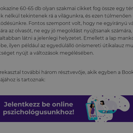
okazine 60-65 db olyan szakmai cikket fog össze egy t
k nélkül tekintenek rá a világunkra, és ezen túlmenően
désünkre. Fontos szempont volt, hogy ne egyirányú vá
ra az olvasót, ne egy jó megoldást nyújtsanak számára
altabban látni a jelenlegi helyzetet. Emellett a lap mankó
be, ilyen például az egyedülálló önismereti útikalauz m
tséget nyújt a változások megélésében.
rekasztal további három résztvevője, akik egyben a Book
ájához is tartoznak: