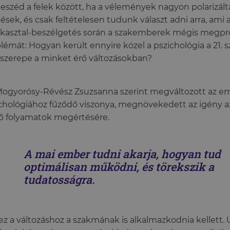
eszéd a felek között, ha a vélemények nagyon polarizál
ések, és csak feltételesen tudunk választ adni arra, ami a 
kasztal-beszélgetés során a szakemberek mégis megprób
lémát: Hogyan került ennyire közel a pszichológia a 21
 szerepe a minket érő változásokban?
Mogyorósy-Révész Zsuzsanna szerint megváltozott az 
chológiához fűződő viszonya, megnövekedett az igény az 
ő folyamatok megértésére.
A mai ember tudni akarja, hogyan tud
optimálisan működni, és törekszik a
tudatosságra.
z a változáshoz a szakmának is alkalmazkodnia kellett. 