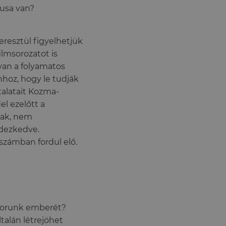
usa van?
resztül figyelhetjük
lmsorozatot is
van a folyamatos
hhoz, hogy le tudják
talatait Kozma-
el ezelőtt a
nak, nem
ndezkedve.
számban fordul elő.
 korunk emberét?
talán létrejöhet