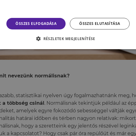
ÖSSZES ELFOGADÁSA
ÖSSZES ELUTASÍTÁSA
RÉSZLETEK MEGJELENÍTÉSE
mit nevezünk normálisnak?
azabb, statisztikai nyelven úgy fogalmazhatnánk meg, h
 a többség csinál
. Normálisnak tekintjük például az ép
deket, amelyek egyre fokozódó sebességgel váltják egy
alitás határai időben és térben nagyon relatívak: mikort
álisnak, hogy a szeretteink egy jelentős részével legink
juk a kapcsolatot? Hogy csak pár óra repülőút és már e