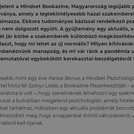
elent a Mindset Bookazine, Magyarország legújabb p
ványa, amely a legtekintélyesebb hazai szakemberek
talmazza. Ekkora tudományos bázissal rendelkező ps
nem dolgozott együtt. A gyűjtemény egy aktuális, s
t jár körbe a szakemberek különböző megközelítései
laszt, hogy mi lehet az új normális? Milyen kihívások
mbenéznünk manapság, és mi vár ránk a pandémia u
emutatóval egybekötött kerekasztal-beszélgetésről
sebb, mint egy éve
Partos Bence
, a Mindset Pszichológia
ttel hívta fel
Szőnyi Lídiát
, a Bookazine főszerkesztőjét – 
rátora is volt –, hogy szeretnének létrehozni egy szakm
utat a bulvárban megjelenő pszichológián, amely hitel
okat tartalmaz, miközben egy aktuális problémát boncolg
lmazódott meg, hogy a napjainkat érintő változásokról, v
álisról kell írjanak.