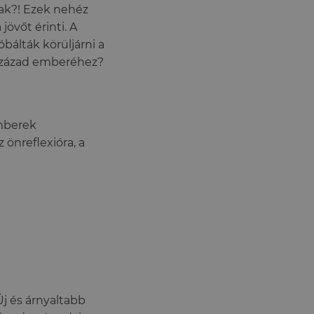
tak?! Ezek nehéz
jövőt érinti. A
álták körüljárni a
. század emberéhez?
emberek
önreflexióra, a
Új és árnyaltabb