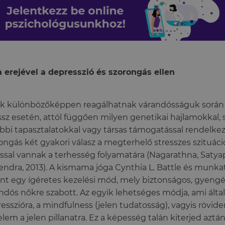
 erejével a depresszió és szorongás ellen
k különbözőképpen reagálhatnak várandósságuk során
ssz esetén, attól függően milyen genetikai hajlamokkal,
bbi tapasztalatokkal vagy társas támogatással rendelkez
ongás két gyakori válasz a megterhelő stresszes szituác
ssal vannak a terhesség folyamatára (Nagarathna, Satya
ndra, 2013). A kismama jóga Cynthia L. Battle és munkat
int egy ígéretes kezelési mód, mely biztonságos, gyengé
ndós nőkre szabott. Az egyik lehetséges módja, ami által
esszióra, a mindfulness (jelen tudatosság), vagyis rövid
elem a jelen pillanatra. Ez a képesség talán kiterjed aztán