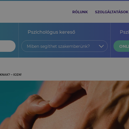
RÓLUNK
SZOLGÁLTATÁSOK
Pszichológus kereső
Psz
Miben segíthet szakemberünk?
ONL
NAK? – IGEN!