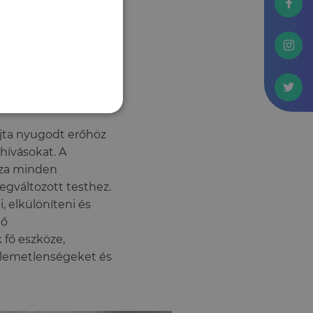
ziológiai
Padmalatha és
ajta nyugodt erőhöz
hívásokat. A
zza minden
megváltozott testhez.
, elkülöníteni és
tő
 fő eszköze,
ellemetlenségeket és