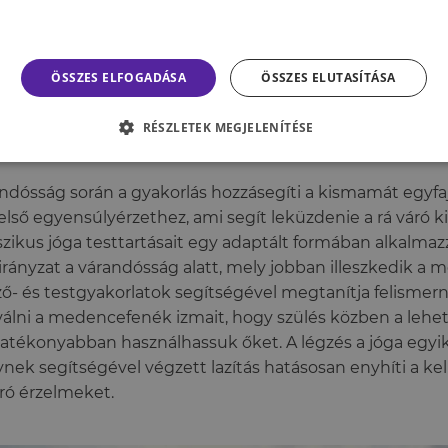
ülönböző technikái által segít minket a pszichológiai és fi
vásokkal való megküzdésben (Nagarathna, Satyapriya, 
ndra, 2013).
ÖSSZES ELFOGADÁSA
ÖSSZES ELUTASÍTÁSA
en segít a jóga a kismamáknak?
RÉSZLETEK MEGJELENÍTÉSE
ndósság során a gyakorlás hozzásegíti a kismamát egyf
első egyensúlyérzethez, ami segít leküzdenie a rá váró ki
szikus jóga testtartásait egy adaptált formában alkalma
irányzat a várandósság alatt, mely jobban illeszkedik a 
ő- és testgyakorlatok segítségével megtanítja felismerni
válni a medencefenék izmait, hogy szülés közben a lehe
atékonyabban használhassuk őket. A légzés a jóga egyik
nek segítségével végzett lazítás hatásosan enyhíti a k
ró érzelmeket.