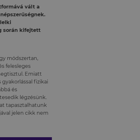
tformává vált a
a népszerűségnek.
lelki
során kifejtett
 egy módszertan,
s felesleges
egtisztul. Emiatt
yakorlással fizikai
abbá és
etesedik légzésünk.
at tapasztalhatunk
ljával jelen cikk nem