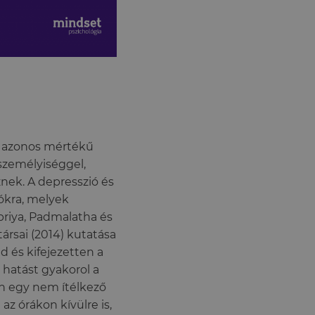
 azonos mértékű
 személyiséggel,
nek. A depresszió és
iókra, melyek
priya, Padmalatha és
ársai (2014) kutatása
d és kifejezetten a
 hatást gyakorol a
en egy nem ítélkező
 az órákon kívülre is,