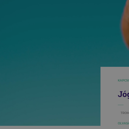
KAPCS
Jó
TROM
OLVASÁ