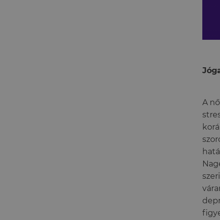
Jóga
A nő
stre
korá
szor
hatá
Nage
szer
vára
depr
figy