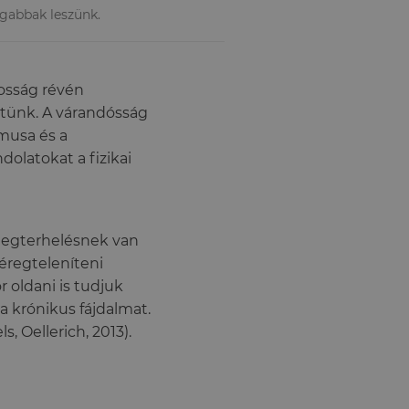
ogabbak leszünk.
tosság révén
etünk. A várandósság
tmusa és a
olatokat a fizikai
megterhelésnek van
éregteleníteni
 oldani is tudjuk
 a krónikus fájdalmat.
, Oellerich, 2013).