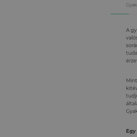
Gyako
A gy
való
sorá
tuda
érze
Mint
kité
tudj
álta
Gyak
Egy 