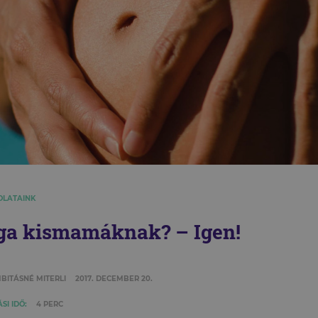
OLATAINK
ga kismamáknak? – Igen!
BITÁSNÉ MITERLI
2017. DECEMBER 20.
SI IDŐ:
4 PERC