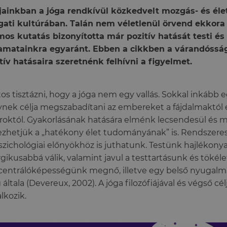
ainkban a jóga rendkívül közkedvelt mozgás- és éle
ati kultúrában. Talán nem véletlenül örvend ekkor
os kutatás bizonyította már pozitív hatását testi és 
amatainkra egyaránt. Ebben a cikkben a várandósság 
tív hatásaira szeretnénk felhívni a figyelmet.
os tisztázni, hogy a jóga nem egy vallás. Sokkal inkább
nek célja megszabadítani az embereket a fájdalmaktól é
roktól. Gyakorlásának hatására elménk lecsendesül és m
zhetjük a „hatékony élet tudományának” is. Rendszeres g
szichológiai előnyökhöz is juthatunk. Testünk hajlékony
gikusabbá válik, valamint javul a testtartásunk és tökél
entrálóképességünk megnő, illetve egy belső nyugalm
általa (Devereux, 2002). A jóga filozófiájával és végső cé
alkozik.