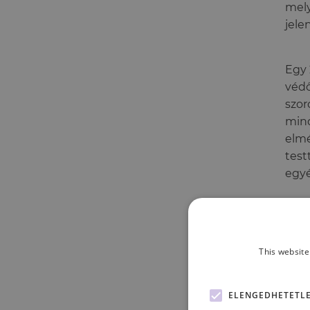
mely
jele
Egy 
védő
szor
mind
elmé
test
egyé
This website
ELENGEDHETETL
az i