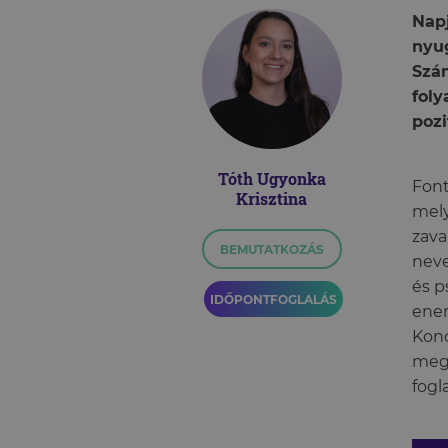
Napj
nyug
Szám
foly
pozi
Tóth Ugyonka
Font
Krisztina
mely
zava
BEMUTATKOZÁS
neve
és p
IDŐPONTFOGLALÁS
ener
Konc
meg 
fogl