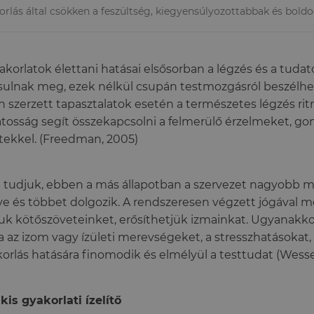
rlás által csökken a feszültség, kiegyensúlyozottabbak és bold
akorlatok élettani hatásai elsősorban a légzés és a tuda
sulnak meg, ezek nélkül csupán testmozgásról beszélh
n szerzett tapasztalatok esetén a természetes légzés ri
tosság segít összekapcsolni a felmerülő érzelmeket, gond
tekkel. (Freedman, 2005)
 tudjuk, ebben a más állapotban a szervezet nagyobb 
ve és többet dolgozik. A rendszeresen végzett jógával m
uk kötőszöveteinket, erősíthetjük izmainkat. Ugyanakkor
la az izom vagy ízületi merevségeket, a stresszhatásokat,
orlás hatására finomodik és elmélyül a testtudat (Wessels
kis gyakorlati ízelítő