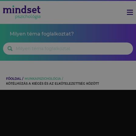
Milyen téma foglalkoztat?
FŐOLDAL
MUNKAPSZICHOLÓGIA
KÖTÉLHÚZÁS A KIÉGÉS ÉS AZ ELKÖTELEZETTSÉG KÖZÖTT