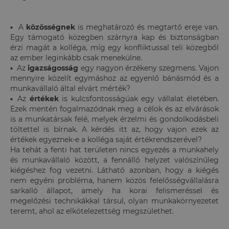
▪ A
közösségnek
is meghatározó és megtartó ereje van.
Egy támogató közegben szárnyra kap és biztonságban
érzi magát a kolléga, míg egy konfliktussal teli közegből
az ember leginkább csak menekülne.
▪ Az
igazságosság
egy nagyon érzékeny szegmens. Vajon
mennyire közelít egymáshoz az egyenlő bánásmód és a
munkavállaló által elvárt mérték?
▪ Az
értékek
is kulcsfontosságúak egy vállalat életében.
Ezek mentén fogalmazódnak meg a célok és az elvárások
is a munkatársak felé, melyek érzelmi és gondolkodásbeli
töltettel is bírnak. A kérdés itt az, hogy vajon ezek az
értékek egyeznek-e a kolléga saját értékrendszerével?
Ha tehát a fenti hat területen nincs egyezés a munkahely
és munkavállaló között, a fennálló helyzet valószínűleg
kiégéshez fog vezetni. Látható azonban, hogy a kiégés
nem egyéni probléma, hanem közös felelősségvállalásra
sarkalló állapot, amely ha korai felismeréssel és
megelőzési technikákkal társul, olyan munkakörnyezetet
teremt, ahol az elkötelezettség megszülethet.