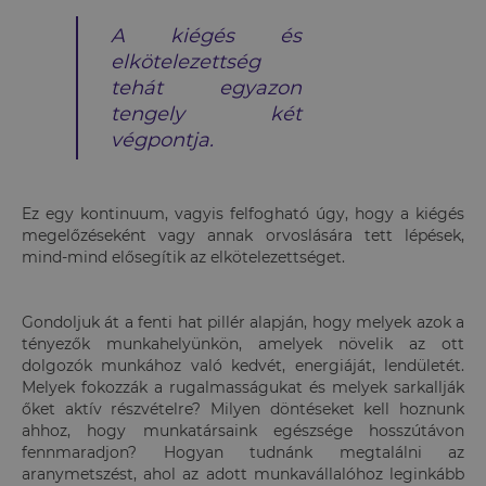
A kiégés és
elkötelezettség
tehát egyazon
tengely két
végpontja.
Ez egy kontinuum, vagyis felfogható úgy, hogy a kiégés
megelőzéseként vagy annak orvoslására tett lépések,
mind-mind elősegítik az elkötelezettséget.
Gondoljuk át a fenti hat pillér alapján, hogy melyek azok a
tényezők munkahelyünkön, amelyek növelik az ott
dolgozók munkához való kedvét, energiáját, lendületét.
Melyek fokozzák a rugalmasságukat és melyek sarkallják
őket aktív részvételre? Milyen döntéseket kell hoznunk
ahhoz, hogy munkatársaink egészsége hosszútávon
fennmaradjon? Hogyan tudnánk megtalálni az
aranymetszést, ahol az adott munkavállalóhoz leginkább