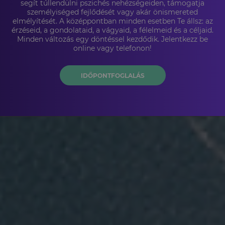
segít túllendülni pszichés nehézségeiden, támogatja
személyiséged fejlődését vagy akár önismereted
elmélyítését. A középpontban minden esetben Te állsz: az
érzéseid, a gondolataid, a vágyaid, a félelmeid és a céljaid.
Minden változás egy döntéssel kezdődik. Jelentkezz be
online vagy telefonon!
IDŐPONTFOGLALÁS