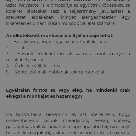
üzleti helyzettel is, előmozdítja az együttműködéseket, és
konkrét lépéseket tesz a teljesítmény javulásáért a
szervezet érdekében. Mindez elengedhetetlen egy
sikeresen és dinamikusan működő vállalat számára.
Az elkötelezett munkavállaló 5 jellemzője tehát:
1. Büszke arra, hogy tagja az adott vállalatnak.
2. Lojális.
3. Hasonló értékek fontosak számára, mint amelyek a
munkahelyének is.
4. Érdekli a vállalat sorsa.
5. Szinte játéknak, hobbinak tekinti munkáját.
Egyáltalán fontos ez vagy elég, ha mindenki csak
elvégzi a munkáját és hazamegy?
Ha hosszútávra tervezünk és azt szeretnénk, hogy
szakembereink velünk maradjanak, évekig építsék,
gazdagítsák vállalatunkat és a legmagasabb teljesítményt
hozzák ki magukból, akkor ezek bizony fontos tényezők.