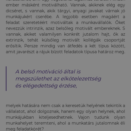
ember másként motiválható. Vannak, akiknek elég egy
dicséret, s vannak, akik tárgyi, anyagi javakat várnak jó
munkájukért cserébe. A legjobb esetben magáért a
feladat szeretetéért motiváltak a munkavállalók. Őket
nevezzük intrinzik, azaz belsőleg motivált embereknek. S
vannak, akiket valamilyen konkrét jutalom hajt, ők az
extrinzik, tehát külsőleg motivált kollégák csoportját
erősítik. Persze mindig van átfedés a két típus között,
amit javarészt a rájuk bízott feladatok típusa határoz meg.
A belső motiváció által is
megszülethet az elkötelezettség
és elégedettség érzése,
melyek hatására nem csak a keresetük helyének tekintik a
vállalatot, ahol dolgoznak, hanem egy olyan helynek, ahol
munkájukban kiteljesedhetnek. Vajon tudunk olyan
munkahelyet teremteni, ahol a munkatárs jutalomnak éli
meg feladatkörét?