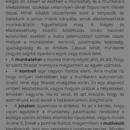
kiégés áll. Ebben az esetben a munkahely és a munkatárs
elképzelései, szokásai valamilyen oknál fogva nem illenek
össze. Minél inkább összeillenek ezek a tényezők, és
haladunk a pólus másik irányába, annál elkötelezettebb
munkavállalót figyelhetünk meg. A kiégés és
elkötelezettség közötti kötélhúzás során használt
kötelünket ezekből a kulcs jellemzőkből szőtték össze,
melyek a munkateher, kontroll, jutalmazás, közösség,
igazságosság és az értékek. Lássuk tehát, mindezek
hogyan segítik nyerésre egyik vagy másik felet.
▪ A
munkateher
a munka mennyiségét jelzi, és azt, hogy
az adott feladat mennyire megterhelő az egyén számára.
▪ A
kontroll
egy nagyon fontos elem. Arra mutat rá,
hogy milyen mértékben kap a munkatárs autonómiát,
önálló teret egy feladat elvégzése során. Ez egy alapvető
emberi késztetésünk, vagyis hogyan uraljuk a helyzeteket,
amikben vagyunk. Ha ez sérül, és azt érezzük, hogy az
események kívül esnek a hatáskörünkön, kiéghetünk.
▪ A
jutalom
aspektusa is érdekes. Itt az a kérdés, hogy
vajon egyezik-e a munkahely jutalmazási rendszere a
kolléga szerint értékes elismerési típusokkal, vagyis minek
örülne ő. Ennél a pontnál fontos megemlíteni a
motiváció
kérdéskörét, ami egy végtelenül izgalmas terület. Minden