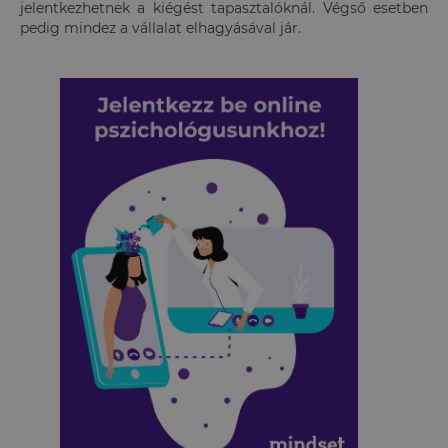
jelentkezhetnek a kiégést tapasztalóknál. Végső esetben
pedig mindez a vállalat elhagyásával jár.