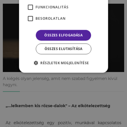
FUNKCIONALITÁS
BESOROLATLAN
ÖSSZES ELFOGADÁSA
ÖSSZES ELUTASÍTÁSA
RÉSZLETEK MEGJELENÍTÉSE
A kiégés olyan jelenség, amit nem szabad figyelmen kívül
hagyni.
„...lelkemben kis rőzse-dalok" – Az elkötelezettség
Az elkötelezettség egy pozitív, munkával kapcsolatos