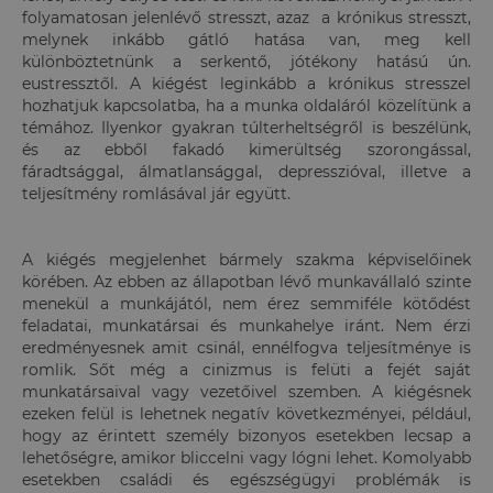
folyamatosan jelenlévő stresszt, azaz a krónikus stresszt,
melynek inkább gátló hatása van, meg kell
különböztetnünk a serkentő, jótékony hatású ún.
eustressztől. A kiégést leginkább a krónikus stresszel
hozhatjuk kapcsolatba, ha a munka oldaláról közelítünk a
témához. Ilyenkor gyakran túlterheltségről is beszélünk,
és az ebből fakadó kimerültség szorongással,
fáradtsággal, álmatlansággal, depresszióval, illetve a
teljesítmény romlásával jár együtt.
A kiégés megjelenhet bármely szakma képviselőinek
körében. Az ebben az állapotban lévő munkavállaló szinte
menekül a munkájától, nem érez semmiféle kötődést
feladatai, munkatársai és munkahelye iránt. Nem érzi
eredményesnek amit csinál, ennélfogva teljesítménye is
romlik. Sőt még a cinizmus is felüti a fejét saját
munkatársaival vagy vezetőivel szemben. A kiégésnek
ezeken felül is lehetnek negatív következményei, például,
hogy az érintett személy bizonyos esetekben lecsap a
lehetőségre, amikor bliccelni vagy lógni lehet. Komolyabb
esetekben családi és egészségügyi problémák is