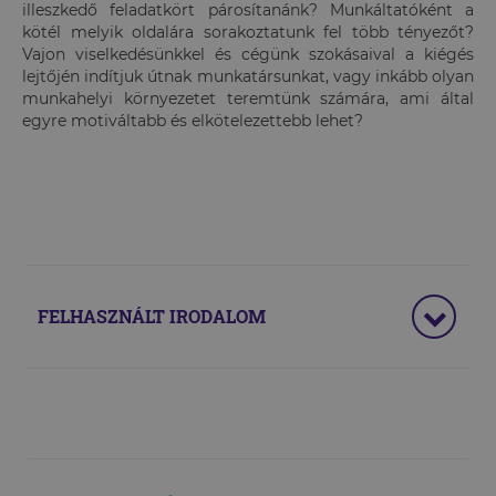
illeszkedő feladatkört párosítanánk? Munkáltatóként a
kötél melyik oldalára sorakoztatunk fel több tényezőt?
Vajon viselkedésünkkel és cégünk szokásaival a kiégés
lejtőjén indítjuk útnak munkatársunkat, vagy inkább olyan
munkahelyi környezetet teremtünk számára, ami által
egyre motiváltabb és elkötelezettebb lehet?
FELHASZNÁLT IRODALOM