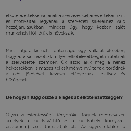
elkötelezettekké váljanak a szervezet céljai és értékei iránt
és motiváltak legyenek a szervezeti sikerekhez való
hozzájárulásukban, mindezt úgy, hogy közben saját
munkahelyi jól-létük is növekszik.
Mint látjuk, kiemelt fontosságú egy vállalat életében,
hogy az alkalmazottak milyen elkötelezettséget mutatnak
a szervezettel szemben. Ők azok, akik még a nehéz
helyzetekben is magas teljesítményt nyújtanak, törődnek
a cég jövőjével, keveset hiányoznak, lojálisak és
hűségesek.
De hogyan függ össze a kiégés az elkötelezettséggel?
Olyan kulcsfontosságú tényezőket fogunk megnevezni,
amelyek a munkavállaló és a munkahelyi környezet
össze(nem)illését támasztják alá. Az egyik oldalon a