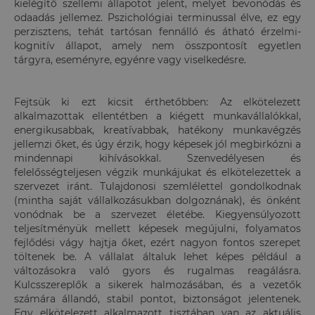
kielégítő szellemi állapotot jelent, melyet bevonódás és
odaadás jellemez. Pszichológiai terminussal élve, ez egy
perzisztens, tehát tartósan fennálló és átható érzelmi-
kognitív állapot, amely nem összpontosít egyetlen
tárgyra, eseményre, egyénre vagy viselkedésre.
Fejtsük ki ezt kicsit érthetőbben: Az elkötelezett
alkalmazottak ellentétben a kiégett munkavállalókkal,
energikusabbak, kreatívabbak, hatékony munkavégzés
jellemzi őket, és úgy érzik, hogy képesek jól megbirkózni a
mindennapi kihívásokkal. Szenvedélyesen és
felelősségteljesen végzik munkájukat és elkötelezettek a
szervezet iránt. Tulajdonosi szemlélettel gondolkodnak
(mintha saját vállalkozásukban dolgoznának), és önként
vonódnak be a szervezet életébe. Kiegyensúlyozott
teljesítményük mellett képesek megújulni, folyamatos
fejlődési vágy hajtja őket, ezért nagyon fontos szerepet
töltenek be. A vállalat általuk lehet képes például a
változásokra való gyors és rugalmas reagálásra.
Kulcsszereplők a sikerek halmozásában, és a vezetők
számára állandó, stabil pontot, biztonságot jelentenek.
Egy elkötelezett alkalmazott tisztában van az aktuális