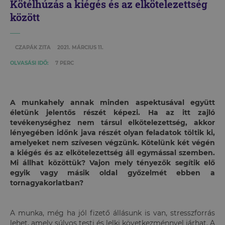
Kötélhúzás a kiégés és az elkötelezettség
között
CZAPÁK ZITA
2021. MÁRCIUS 11.
OLVASÁSI IDŐ:
7 PERC
A munkahely annak minden aspektusával együtt
életünk jelentős részét képezi. Ha az itt zajló
tevékenységhez nem társul elkötelezettség, akkor
lényegében időnk java részét olyan feladatok töltik ki,
amelyeket nem szívesen végzünk. Kötelünk két végén
a kiégés és az elkötelezettség áll egymással szemben.
Mi állhat közöttük? Vajon mely tényezők segítik elő
egyik vagy másik oldal győzelmét ebben a
tornagyakorlatban?
A munka, még ha jól fizető állásunk is van, stresszforrás
lehet, amely súlyos testi és lelki következménnyel járhat. A