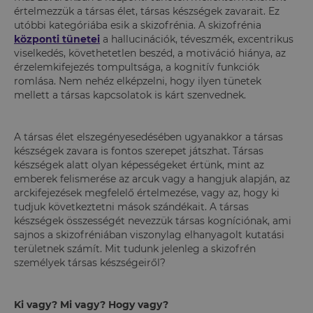
értelmezzük a társas élet, társas készségek zavarait. Ez
utóbbi kategóriába esik a skizofrénia. A skizofrénia
központi tünetei
a hallucinációk, téveszmék, excentrikus
viselkedés, követhetetlen beszéd, a motiváció hiánya, az
érzelemkifejezés tompultsága, a kognitív funkciók
romlása. Nem nehéz elképzelni, hogy ilyen tünetek
mellett a társas kapcsolatok is kárt szenvednek.
A társas élet elszegényesedésében ugyanakkor a társas
készségek zavara is fontos szerepet játszhat. Társas
készségek alatt olyan képességeket értünk, mint az
emberek felismerése az arcuk vagy a hangjuk alapján, az
arckifejezések megfelelő értelmezése, vagy az, hogy ki
tudjuk következtetni mások szándékait. A társas
készségek összességét nevezzük társas kogníciónak, ami
sajnos a skizofréniában viszonylag elhanyagolt kutatási
területnek számít. Mit tudunk jelenleg a skizofrén
személyek társas készségeiről?
Ki vagy? Mi vagy? Hogy vagy?