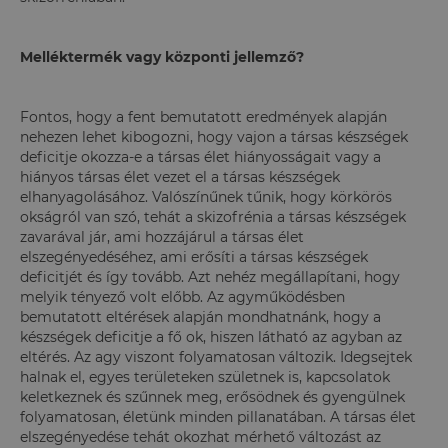
Melléktermék vagy központi jellemző?
Fontos, hogy a fent bemutatott eredmények alapján
nehezen lehet kibogozni, hogy vajon a társas készségek
deficitje okozza-e a társas élet hiányosságait vagy a
hiányos társas élet vezet el a társas készségek
elhanyagolásához. Valószínűnek tűnik, hogy körkörös
okságról van szó, tehát a skizofrénia a társas készségek
zavarával jár, ami hozzájárul a társas élet
elszegényedéséhez, ami erősíti a társas készségek
deficitjét és így tovább. Azt nehéz megállapítani, hogy
melyik tényező volt előbb. Az agyműködésben
bemutatott eltérések alapján mondhatnánk, hogy a
készségek deficitje a fő ok, hiszen látható az agyban az
eltérés. Az agy viszont folyamatosan változik. Idegsejtek
halnak el, egyes területeken születnek is, kapcsolatok
keletkeznek és szűnnek meg, erősödnek és gyengülnek
folyamatosan, életünk minden pillanatában. A társas élet
elszegényedése tehát okozhat mérhető változást az