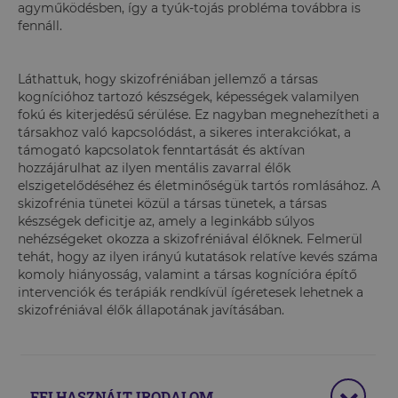
agyműködésben, így a tyúk-tojás probléma továbbra is
fennáll.
Láthattuk, hogy skizofréniában jellemző a társas
kognícióhoz tartozó készségek, képességek valamilyen
fokú és kiterjedésű sérülése. Ez nagyban megnehezítheti a
társakhoz való kapcsolódást, a sikeres interakciókat, a
támogató kapcsolatok fenntartását és aktívan
hozzájárulhat az ilyen mentális zavarral élők
elszigetelődéséhez és életminőségük tartós romlásához. A
skizofrénia tünetei közül a társas tünetek, a társas
készségek deficitje az, amely a leginkább súlyos
nehézségeket okozza a skizofréniával élőknek. Felmerül
tehát, hogy az ilyen irányú kutatások relatíve kevés száma
komoly hiányosság, valamint a társas kognícióra építő
intervenciók és terápiák rendkívül ígéretesek lehetnek a
skizofréniával élők állapotának javításában.
FELHASZNÁLT IRODALOM