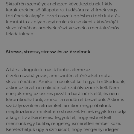
Skizofrén személyek nehezen következtetnek fiktív
karakterek belső állapotaira, tudására rajzfilmek vagy
történetek alapján. Ezzel összefüggésben több kutatás
kimutatta az olyan agyterületek csökkent aktivációját
skizofréniában, amelyek részt vesznek a mentalizációs
feladatokban.
Stressz, stressz, stressz és az érzelmek
A társas kogníció másik fontos eleme az
érzelemszabályozás, ami szintén eltéréseket mutat
skizofréniában. Amikor másokkal kell együttműködnünk,
akkor az érzelmi reakcióinkat szabályoznunk kell. Nem
ehetjük meg az összes pizzát a barátnőnk elől, és nem
káromkodhatunk, amikor a rendőrrel beszélünk. Akkor is
szabályozzuk érzelmeinket, amikor megpróbálunk
megküzdeni a minket érő stresszel. Ennek egyik fő módja
a kognitív átkeretezés. Tegyük fel, hogy este el kell
mennünk egy buliba, rengeteg ismeretlen ember közé.
Keretezhetjük úgy a szituációt, hogy tengernyi idegen