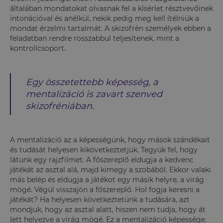
általában mondatokat olvasnak fel a kísérlet résztvevőinek
intonációval és anélkül, nekik pedig meg kell ítélniük a
mondat érzelmi tartalmát. A skizofrén személyek ebben a
feladatban rendre rosszabbul teljesítenek, mint a
kontrollcsoport.
Egy összetettebb képesség, a
mentalizáció is zavart szenved
skizofréniában.
A mentalizáció az a képességünk, hogy mások szándékait
és tudását helyesen kikövetkeztetjük. Tegyük fel, hogy
látunk egy rajzfilmet. A főszereplő eldugja a kedvenc
játékát az asztal alá, majd kimegy a szobából. Ekkor valaki
más belép és eldugja a játékot egy másik helyre, a virág
mögé. Végül visszajön a főszereplő. Hol fogja keresni a
játékát? Ha helyesen következtetünk a tudására, azt
mondjuk, hogy az asztal alatt, hiszen nem tudja, hogy át
lett helyezve a virág mögé. Ez a mentalizáció képessége.