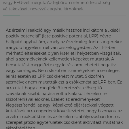
vagy EEG-vel mérjük. Az fejbőrön mérhető feszültség
váltakozásait nevezzük agyhullámoknak.
Az érzelmi reakció egy másik hasznos indikátora a „késői
pozitív potenciál” (late positive potential, LPP) névre
hallgató agyhullám, amely az érzelmileg fontos ingerekre
irányuló figyelemmel van összefüggésben. Az LPP-ben
mérhető eltéréseket olyan kísérleti helyzetben vizsgálták,
ahol a személyeknek kellemetlen képeket mutattak. A
bemutatást megelőzte egy leírás, ami lehetett negatív
vagy semleges. Nem skizofrén személyeknél a semleges
leírás esetén az LPP csökkenést mutat. Skizofrén
személyek nem mutatták ezt a csökkenést az LPP-ben. Ez
arra utal, hogy a megfelelő keretezést elősegítő
szavaknak kisebb hatása volt a kialakult érzelemre
skizofréniával élőknél. Ezeket az eredményeket
kiegésztítendő, az agyi képalkotó eljárásokkal végzett
kutatások arra engednek következtetni, hogy bizonyos, az
érzelmi reakciókban és az érzelemszabályozásban fontos
szerepet játszó agyterületek csökkent aktivitást mutatnak
skizofréniában.