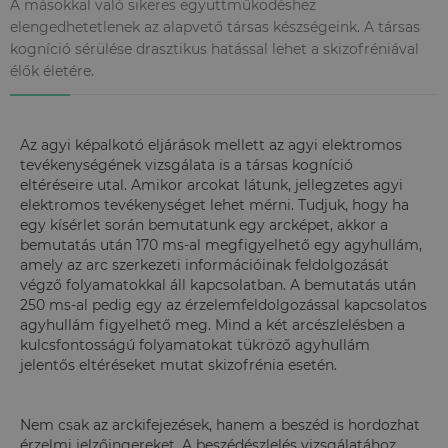
A másokkal való sikeres együttműködéshez
elengedhetetlenek az alapvető társas készségeink. A társas
kogníció sérülése drasztikus hatással lehet a skizofréniával
élők életére.
Az agyi képalkotó eljárások mellett az agyi elektromos
tevékenységének vizsgálata is a társas kogníció
eltéréseire utal. Amikor arcokat látunk, jellegzetes agyi
elektromos tevékenységet lehet mérni. Tudjuk, hogy ha
egy kísérlet során bemutatunk egy arcképet, akkor a
bemutatás után 170 ms-al megfigyelhető egy agyhullám,
amely az arc szerkezeti információinak feldolgozását
végző folyamatokkal áll kapcsolatban. A bemutatás után
250 ms-al pedig egy az érzelemfeldolgozással kapcsolatos
agyhullám figyelhető meg. Mind a két arcészlelésben a
kulcsfontosságú folyamatokat tükröző agyhullám
jelentős eltéréseket mutat skizofrénia esetén.
Nem csak az arckifejezések, hanem a beszéd is hordozhat
érzelmi jelzőingereket. A beszédészlelés vizsgálatához