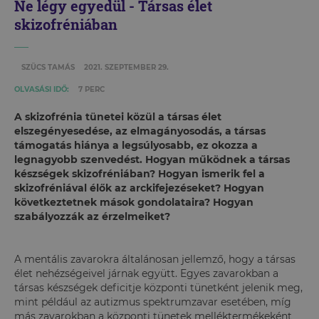
Ne légy egyedül - Társas élet
skizofréniában
SZÜCS TAMÁS
2021. SZEPTEMBER 29.
OLVASÁSI IDŐ:
7 PERC
A skizofrénia tünetei közül a társas élet
elszegényesedése, az elmagányosodás, a társas
támogatás hiánya a legsúlyosabb, ez okozza a
legnagyobb szenvedést. Hogyan működnek a társas
készségek skizofréniában? Hogyan ismerik fel a
skizofréniával élők az arckifejezéseket? Hogyan
következtetnek mások gondolataira? Hogyan
szabályozzák az érzelmeiket?
A mentális zavarokra általánosan jellemző, hogy a társas
élet nehézségeivel járnak együtt. Egyes zavarokban a
társas készségek deficitje központi tünetként jelenik meg,
mint például az autizmus spektrumzavar esetében, míg
más zavarokban a központi tünetek melléktermékeként