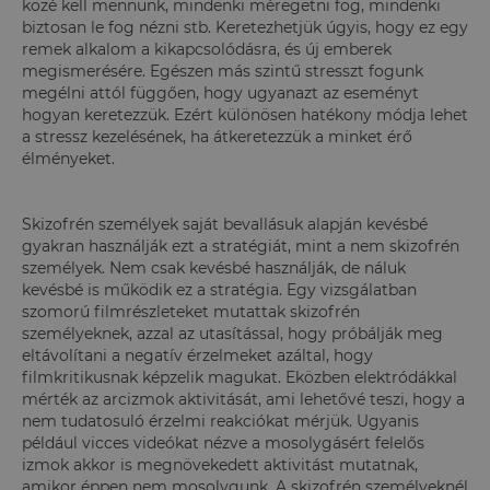
közé kell mennünk, mindenki méregetni fog, mindenki
biztosan le fog nézni stb. Keretezhetjük úgyis, hogy ez egy
remek alkalom a kikapcsolódásra, és új emberek
megismerésére. Egészen más szintű stresszt fogunk
megélni attól függően, hogy ugyanazt az eseményt
hogyan keretezzük. Ezért különösen hatékony módja lehet
a stressz kezelésének, ha átkeretezzük a minket érő
élményeket.
Skizofrén személyek saját bevallásuk alapján kevésbé
gyakran használják ezt a stratégiát, mint a nem skizofrén
személyek. Nem csak kevésbé használják, de náluk
kevésbé is működik ez a stratégia. Egy vizsgálatban
szomorú filmrészleteket mutattak skizofrén
személyeknek, azzal az utasítással, hogy próbálják meg
eltávolítani a negatív érzelmeket azáltal, hogy
filmkritikusnak képzelik magukat. Eközben elektródákkal
mérték az arcizmok aktivitását, ami lehetővé teszi, hogy a
nem tudatosuló érzelmi reakciókat mérjük. Ugyanis
például vicces videókat nézve a mosolygásért felelős
izmok akkor is megnövekedett aktivitást mutatnak,
amikor éppen nem mosolygunk. A skizofrén személyeknél