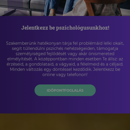
Jelentkezz be pszichológusunkhoz!
Szakemberünk hatékonyan tárja fel problémáid lelki okait,
segít túllendülni pszichés nehézségeiden, támogatja
személyiséged fejlődését vagy akár önismereted
elmélyítését. A középpontban minden esetben Te állsz: az
érzéseid, a gondolataid, a vágyaid, a félelmeid és a céljaid.
Minden változás egy döntéssel kezdődik. Jelentkezz be
online vagy telefonon!
IDŐPONTFOGLALÁS