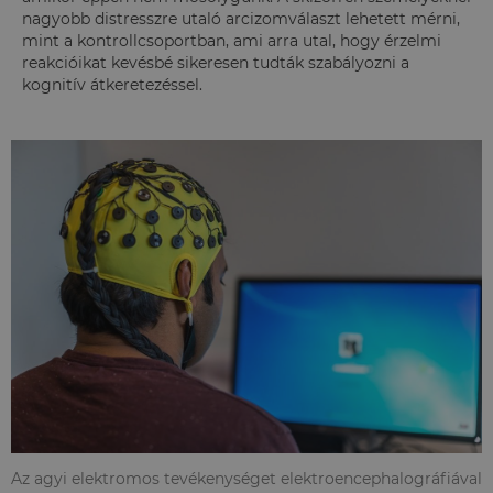
nagyobb distresszre utaló arcizomválaszt lehetett mérni,
mint a kontrollcsoportban, ami arra utal, hogy érzelmi
reakcióikat kevésbé sikeresen tudták szabályozni a
kognitív átkeretezéssel.
Az agyi elektromos tevékenységet elektroencephalográfiával