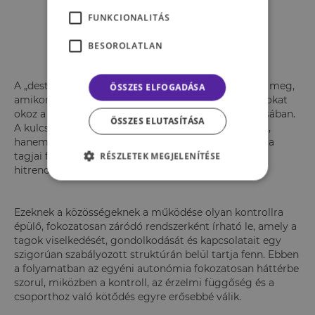
normáihoz és ideológiájához
FUNKCIONALITÁS
igazodó új önazonosság épül
fel.
BESOROLATLAN
A „destruktív” jelző a szakirodalomban akkor jelenik meg,
ÖSSZES ELFOGADÁSA
amikor egy közösség működése rendszerszintű károkat
okoz a tagok autonómiájában és pszichés integritásában.
ÖSSZES ELUTASÍTÁSA
A kulcskérdés nem az, hogy miben hisz egy csoport,
hanem az, hogy milyen mértékű kontrollt gyakorol a
tagjai felett. Tehát a különbség nem elsősorban a
RÉSZLETEK MEGJELENÍTÉSE
hitrendszerben rejlik, hanem a működés módjában.
Ezeknek a közösségeknek a működése olyan kontrollra
épülő, fokozatosan záródó rendszerként írható le, amely a
tagok viselkedését, gondolkodását és kapcsolatait egy
szigorúan szabályozott struktúrán belül tartja fenn. Ebben
a folyamatban az egyéni autonómia fokozatosan háttérbe
szorul, miközben a kontroll, az érzelmi függőség és a
csoporthoz való kötődés egyre erősebbé válik.