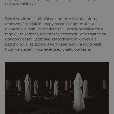
tartozik valahová.
Belső struktúráját általában autoriter és totalitárius
rendszerként írják le – nagy hasonlóságot mutat a
diktatórikus politikai rendszerrel –, amely szabályozza a
tagok viselkedését, identitását, érzelmeit, kapcsolatait és
gondolkodását. Látszólag szabadnak tűnik, mégis a
pszichológiai és szociális környezet annyira kontrollált,
hogy valójában nincs lehetőség önálló döntésre.