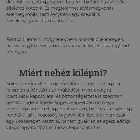
de ahol igen, ott gyakran a hatalmi hierarchia csúcsán
állókhoz kötődik. Ez megjelenhet alvásmegvonás,
ételmegvonás, testi fenyítés vagy szexuális
kizsákmányolás formájában is.
Fontos kiemelni, hogy ezek nem különálló jelenségek,
hanem együttesen erősítik egymást, létrehozva egy zárt
rendszert.
Miért nehéz kilépni?
Sokszor már akkor is nehéz kilépni, amikor az egyén
felismeri a bántalmazó működést, mert addigra
identitása, kapcsolatai és biztonságérzete is szorosan
összefonódik a közösséggel. Alapvetően nem egy
egyszerű csoportelhagyásról van szó, hiszen az egyén egy
rendkívül zárt közösség tagjává vált. Ilyenkor nemcsak
egy közösséget veszít el, hanem gyakran az egész addigi
világmagyarázatát és társas kapcsolatait is.