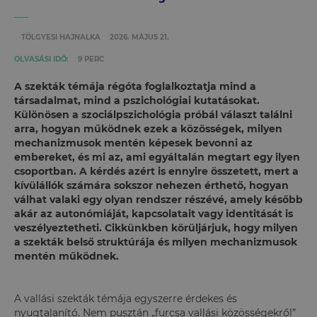
TÖLGYESI HAJNALKA
2026. MÁJUS 21.
OLVASÁSI IDŐ:
9 PERC
A szekták témája régóta foglalkoztatja mind a
társadalmat, mind a pszichológiai kutatásokat.
Különösen a szociálpszichológia próbál választ találni
arra, hogyan működnek ezek a közösségek, milyen
mechanizmusok mentén képesek bevonni az
embereket, és mi az, ami egyáltalán megtart egy ilyen
csoportban. A kérdés azért is ennyire összetett, mert a
kívülállók számára sokszor nehezen érthető, hogyan
válhat valaki egy olyan rendszer részévé, amely később
akár az autonómiáját, kapcsolatait vagy identitását is
veszélyeztetheti. Cikkünkben körüljárjuk, hogy milyen
a szekták belső struktúrája és milyen mechanizmusok
mentén működnek.
A vallási szekták témája egyszerre érdekes és
nyugtalanító. Nem pusztán „furcsa vallási közösségekről”