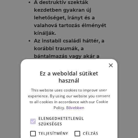
A destruktív szekták
kezdetben gyakran új
lehetőséget, irányt és a
valahová tartozás élményét
kínálják.
Az instabil családi háttér, a
korábbi traumák, a
bántalmazás vagy akár a
×
szexuális abúzus olyan
sérülékenységi tényezők
Ez a weboldal sütiket
lehetnek, amelyek
használ
hozzájárulhatnak ahhoz,
This website uses cookies to improve user
hogy valaki fogékonyabbá
experience. By using our website you consent
to all cookies in accordance with our Cookie
váljon egy ilyen közösség
Policy.
Bővebben
iránt.
Az egyén korábbi identitása
ELENGEDHETETLENÜL
SZÜKSÉGES
fokozatosan háttérbe szorul,
miközben a közösség
TELJESÍTMÉNY
CÉLZÁS