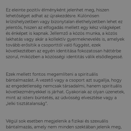
Ez eleinte pozitív élményként jelenhet meg, hiszen
lehetőséget adhat az újrakezdésre. Különösen
krízishelyzetben vagy bizonytalan élethelyzetben lehet ez
jelentős, hiszen az elfogadás mellett egy kész világképet
és énképet is kapnak. Jellemző a közös munka, a közös
lakhatás vagy akár a kollektív gyermeknevelés is, amelyek
tovább erősítik a csoporttól való függést, ezek
következtében az egyén identitása fokozatosan háttérbe
szorul, miközben a közösségi identitás válik elsődlegessé.
Ezek mellett fontos megemlíteni a spirituális
bántalmazást. A vezető vagy a csoport azt sugallja, hogy
az engedetlenség nemcsak társadalmi, hanem spirituális
következményekkel is járhat. Gyakoriak az olyan üzenetek,
mint az isteni büntetés, az üdvösség elvesztése vagy a
„lelki tisztátalanság”.
Végül sok esetben megjelenik a fizikai és szexuális
bántalmazás, amely nem minden szektában jelenik meg,