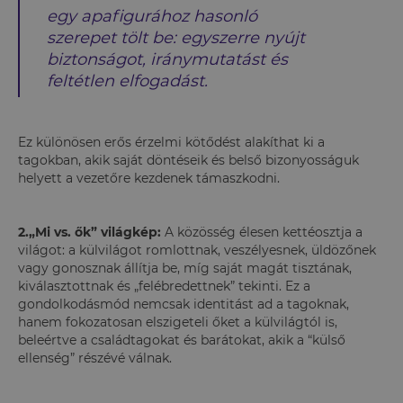
egy apafigurához hasonló
szerepet tölt be: egyszerre nyújt
biztonságot, iránymutatást és
feltétlen elfogadást.
Ez különösen erős érzelmi kötődést alakíthat ki a
tagokban, akik saját döntéseik és belső bizonyosságuk
helyett a vezetőre kezdenek támaszkodni.
2.„Mi vs. ők” világkép:
A közösség élesen kettéosztja a
világot: a külvilágot romlottnak, veszélyesnek, üldözőnek
vagy gonosznak állítja be, míg saját magát tisztának,
kiválasztottnak és „felébredettnek” tekinti. Ez a
gondolkodásmód nemcsak identitást ad a tagoknak,
hanem fokozatosan elszigeteli őket a külvilágtól is,
beleértve a családtagokat és barátokat, akik a “külső
ellenség” részévé válnak.