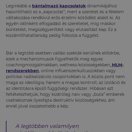
Leginkább a
bántalmazó kapcsolatok
dinamikájához
hasonlítható ez a „kapcsolat”, mert a szeretet és a félelem
váltakozása rendkívül erős érzelmi kötődést alakít ki. Az
egyén időnként elfogadást és szeretetet, míg máskor
büntetést, megszégyenítést vagy elutasítást kap. Ez a
kiszámíthatatlanság pedig fokozza a függést.
Bár a legtöbb esetben vallási szekták kerülnek előtérbe,
ezek a mechanizmusok figyelhetők meg egyes
coachingmozgalmakban, wellness-közösségekben,
MLM-
rendszerekben
, online influenszerkultuszokban vagy
politikai radikalizációs csoportokban is. A közös pont nem
maga az ideológia, hanem a magas kontroll, az izoláció és
az identitásra épülő függőségi rendszer. Hibásan azt
feltételezhetjük, hogy kizárólag naiv vagy „buta” emberek
csatlakoznak ilyesfajta destruktív közösségekhez, ám
ennél jóval összetettebb a kép.
A legtöbben valamilyen