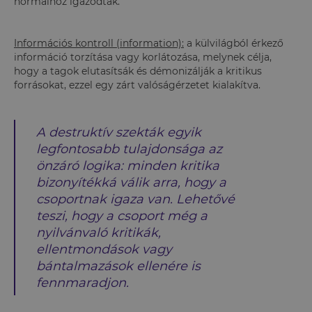
normáihoz igazodtak.
Információs kontroll (information):
a külvilágból érkező
információ torzítása vagy korlátozása, melynek célja,
hogy a tagok elutasítsák és démonizálják a kritikus
forrásokat, ezzel egy zárt valóságérzetet kialakítva.
A destruktív szekták egyik
legfontosabb tulajdonsága az
önzáró logika: minden kritika
bizonyítékká válik arra, hogy a
csoportnak igaza van. Lehetővé
teszi, hogy a csoport még a
nyilvánvaló kritikák,
ellentmondások vagy
bántalmazások ellenére is
fennmaradjon.