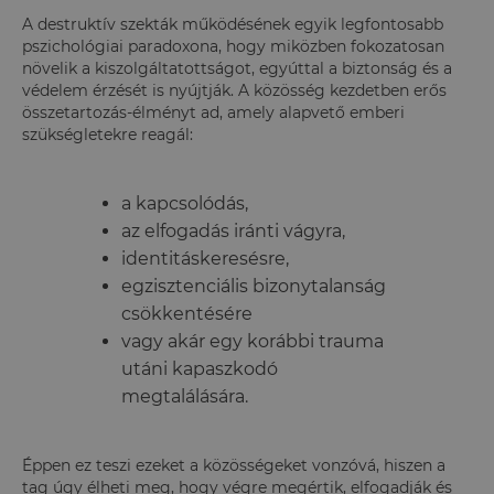
A destruktív szekták működésének egyik legfontosabb
pszichológiai paradoxona, hogy miközben fokozatosan
növelik a kiszolgáltatottságot, egyúttal a biztonság és a
védelem érzését is nyújtják. A közösség kezdetben erős
összetartozás-élményt ad, amely alapvető emberi
szükségletekre reagál:
a kapcsolódás,
az elfogadás iránti vágyra,
identitáskeresésre,
egzisztenciális bizonytalanság
csökkentésére
vagy akár egy korábbi trauma
utáni kapaszkodó
megtalálására.
Éppen ez teszi ezeket a közösségeket vonzóvá, hiszen a
tag úgy élheti meg, hogy végre megértik, elfogadják és