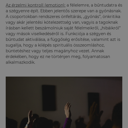
Az érzelmi kontroll (emotion):
a félelemre, a bűntudatra és
a szégyenre épít. Ebben jelentős szerepe van a gyónásnak.
A csoportokban rendszeres önfeltárás, „gyónás”, önkritika
vagy akár jelentési kötelezettség van, vagyis a tagoknak
írásban kellett beszámolniuk saját félelmeikről, „hibáikról”
vagy mások viselkedéséről is. Funkciója a szégyen és
bűntudat aktiválása, a függőség erősítése, valamint azt is
sugallja, hogy a kilépés spirituális összeomláshoz,
büntetéshez vagy teljes magányhoz vezet. Annak
érdekében, hogy ez ne történjen meg, folyamatosan
alkalmazkodik.