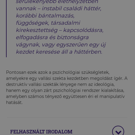
sérülékenyebb élethelyzetben
vannak – instabil családi háttér,
korábbi bántalmazás,
függőségek, társadalmi
kirekesztettség – kapcsolódásra,
elfogadásra és biztonságra
vágynak, vagy egyszerűen egy új
kezdet keresése áll a háttérben.
Pontosan ezek azok a pszichológiai szükségletek,
amelyekre egy vallási szekta kezdetben megoldást ígér. A
destruktív vallási szekták lényege nem az ideológia,
hanem egy olyan zárt pszichológiai rendszer kialakítása,
amelyben számos tényező együttesen éri el manipulatív
hatását.
FELHASZNÁLT IRODALOM