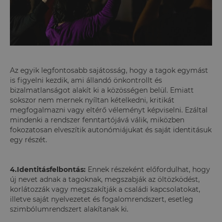
Az egyik legfontosabb sajátosság, hogy a tagok egymást
is figyelni kezdik, ami állandó önkontrollt és
bizalmatlanságot alakít ki a közösségen belül. Emiatt
sokszor nem mernek nyíltan kételkedni, kritikát
megfogalmazni vagy eltérő véleményt képviselni. Ezáltal
mindenki a rendszer fenntartójává válik, miközben
fokozatosan elveszítik autonómiájukat és saját identitásuk
egy részét.
4.Identitásfelbontás:
Ennek részeként előfordulhat, hogy
új nevet adnak a tagoknak, megszabják az öltözködést,
korlátozzák vagy megszakítják a családi kapcsolatokat,
illetve saját nyelvezetet és fogalomrendszert, esetleg
szimbólumrendszert alakítanak ki.