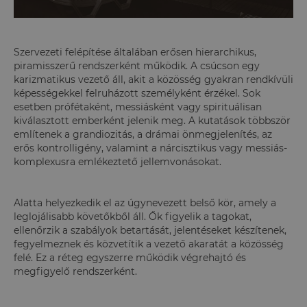
Szervezeti felépítése általában erősen hierarchikus,
piramisszerű rendszerként működik. A csúcson egy
karizmatikus vezető áll, akit a közösség gyakran rendkívüli
képességekkel felruházott személyként érzékel. Sok
esetben prófétaként, messiásként vagy spirituálisan
kiválasztott emberként jelenik meg. A kutatások többször
említenek a grandiozitás, a drámai önmegjelenítés, az
erős kontrolligény, valamint a nárcisztikus vagy messiás-
komplexusra emlékeztető jellemvonásokat.
Alatta helyezkedik el az úgynevezett belső kör, amely a
leglojálisabb követőkből áll. Ők figyelik a tagokat,
ellenőrzik a szabályok betartását, jelentéseket készítenek,
fegyelmeznek és közvetítik a vezető akaratát a közösség
felé. Ez a réteg egyszerre működik végrehajtó és
megfigyelő rendszerként.