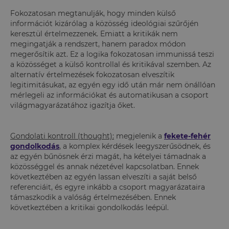
Fokozatosan megtanulják, hogy minden külső
információt kizárólag a közösség ideológiai szűrőjén
keresztül értelmezzenek. Emiatt a kritikák nem
megingatják a rendszert, hanem paradox módon
megerősítik azt. Ez a logika fokozatosan immunissá teszi
a közösséget a külső kontrollal és kritikával szemben. Az
alternatív értelmezések fokozatosan elveszítik
legitimitásukat, az egyén egy idő után már nem önállóan
mérlegeli az információkat és automatikusan a csoport
világmagyarázatához igazítja őket.
Gondolati kontroll (thought):
megjelenik a
fekete-fehér
gondolkodás
, a komplex kérdések leegyszerűsödnek, és
az egyén bűnösnek érzi magát, ha kételyei támadnak a
közösséggel és annak nézetével kapcsolatban. Ennek
következtében az egyén lassan elveszíti a saját belső
referenciáit, és egyre inkább a csoport magyarázataira
támaszkodik a valóság értelmezésében. Ennek
következtében a kritikai gondolkodás leépül.