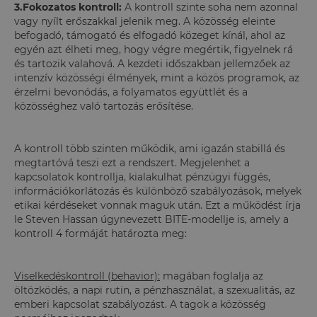
3.Fokozatos kontroll:
A kontroll szinte soha nem azonnal
vagy nyílt erőszakkal jelenik meg. A közösség eleinte
befogadó, támogató és elfogadó közeget kínál, ahol az
egyén azt élheti meg, hogy végre megértik, figyelnek rá
és tartozik valahová. A kezdeti időszakban jellemzőek az
intenzív közösségi élmények, mint a közös programok, az
érzelmi bevonódás, a folyamatos együttlét és a
közösséghez való tartozás erősítése.
A kontroll több szinten működik, ami igazán stabillá és
megtartóvá teszi ezt a rendszert. Megjelenhet a
kapcsolatok kontrollja, kialakulhat pénzügyi függés,
információkorlátozás és különböző szabályozások, melyek
etikai kérdéseket vonnak maguk után. Ezt a működést írja
le Steven Hassan úgynevezett BITE-modellje is, amely a
kontroll 4 formáját határozta meg:
Viselkedéskontroll (behavior):
magában foglalja az
öltözködés, a napi rutin, a pénzhasználat, a szexualitás, az
emberi kapcsolat szabályozást. A tagok a közösség