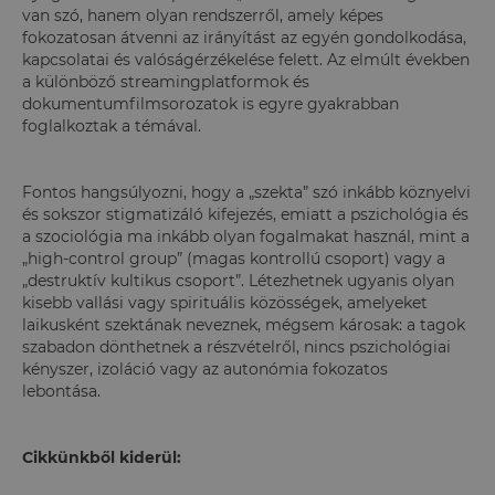
van szó, hanem olyan rendszerről, amely képes
fokozatosan átvenni az irányítást az egyén gondolkodása,
kapcsolatai és valóságérzékelése felett. Az elmúlt években
a különböző streamingplatformok és
dokumentumfilmsorozatok is egyre gyakrabban
foglalkoztak a témával.
Fontos hangsúlyozni, hogy a „szekta” szó inkább köznyelvi
és sokszor stigmatizáló kifejezés, emiatt a pszichológia és
a szociológia ma inkább olyan fogalmakat használ, mint a
„high-control group” (magas kontrollú csoport) vagy a
„destruktív kultikus csoport”. Létezhetnek ugyanis olyan
kisebb vallási vagy spirituális közösségek, amelyeket
laikusként szektának neveznek, mégsem károsak: a tagok
szabadon dönthetnek a részvételről, nincs pszichológiai
kényszer, izoláció vagy az autonómia fokozatos
lebontása.
Cikkünkből kiderül: