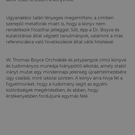
Ugyanakkor talán lényeges megemlíteni, a címben
szereplő metaforák miatt is, hogy a könyv nem
rendelkezik filozófiai jelleggel. Sőt, épp a Dr. Boyce és
kutatótársai által végzett tanulmányok, valamint a más
referenciákra való hivatkozások által válik hitelessé.
W. Thomas Boyce Orchideák és pitypangok című könyve
és tudományos munkája hiánypótló alkotás, amely stabil
irányt mutat egy mindennapi jelenség újraértelmezésére
úgy családi, mint iskolai szinten. A könyv arra hívja fel a
figyelmünket, hogy a tudomány segít az egyéni
különbségek megértésében, és abban, hogy
érzékenyebben forduljunk egymás felé.