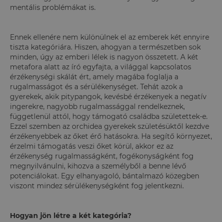
mentális problémákat is.
Ennek ellenére nem különülnek el az emberek két ennyire
tiszta kategóriára. Hiszen, ahogyan a természetben sok
minden, úgy az emberi lélek is nagyon összetett. A két
metafora alatt az író egyfajta, a világgal kapcsolatos
érzékenységi skálát ért, amely magába foglalja a
rugalmasságot és a sérülékenységet. Tehát azok a
gyerekek, akik pitypangok, kevésbé érzékenyek a negatív
ingerekre, nagyobb rugalmassággal rendelkeznek,
függetlenül attól, hogy támogató családba születettek-e.
Ezzel szemben az orchidea gyerekek születésüktől kezdve
érzékenyebbek az őket érő hatásokra. Ha segítő környezet,
érzelmi támogatás veszi őket körül, akkor ez az
érzékenység rugalmasságként, fogékonyságként fog
megnyilvánulni, kihozva a személyből a benne lévő
potenciálokat. Egy elhanyagoló, bántalmazó közegben
viszont mindez sérülékenységként fog jelentkezni.
Hogyan jön létre a két kategória?