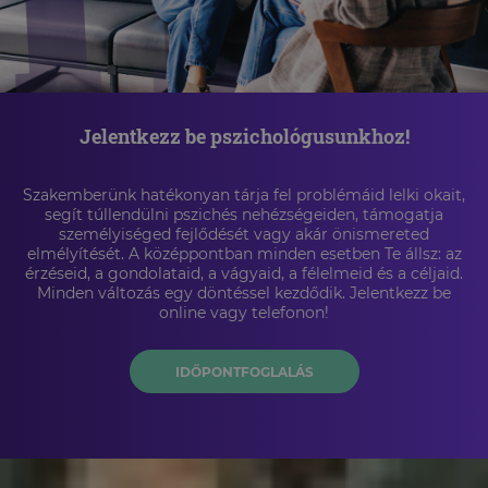
Jelentkezz be pszichológusunkhoz!
Szakemberünk hatékonyan tárja fel problémáid lelki okait,
segít túllendülni pszichés nehézségeiden, támogatja
személyiséged fejlődését vagy akár önismereted
elmélyítését. A középpontban minden esetben Te állsz: az
érzéseid, a gondolataid, a vágyaid, a félelmeid és a céljaid.
Minden változás egy döntéssel kezdődik. Jelentkezz be
online vagy telefonon!
IDŐPONTFOGLALÁS