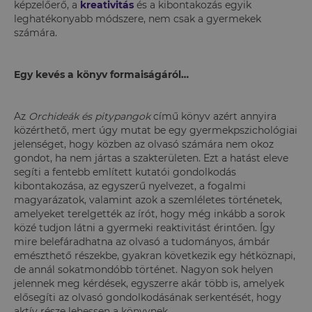
képzelőerő, a
kreativitás
és a kibontakozás egyik
leghatékonyabb módszere, nem csak a gyermekek
számára.
Egy kevés a könyv formaiságáról…
Az
Orchideák és pitypangok
című könyv azért annyira
közérthető, mert úgy mutat be egy gyermekpszichológiai
jelenséget, hogy közben az olvasó számára nem okoz
gondot, ha nem jártas a szakterületen. Ezt a hatást eleve
segíti a fentebb említett kutatói gondolkodás
kibontakozása, az egyszerű nyelvezet, a fogalmi
magyarázatok, valamint azok a szemléletes történetek,
amelyeket terelgették az írót, hogy még inkább a sorok
közé tudjon látni a gyermeki reaktivitást érintően. Így
mire belefáradhatna az olvasó a tudományos, ámbár
emészthető részekbe, gyakran következik egy hétköznapi,
de annál sokatmondóbb történet. Nagyon sok helyen
jelennek meg kérdések, egyszerre akár több is, amelyek
elősegíti az olvasó gondolkodásának serkentését, hogy
aktív része lehessen a könyvnek.