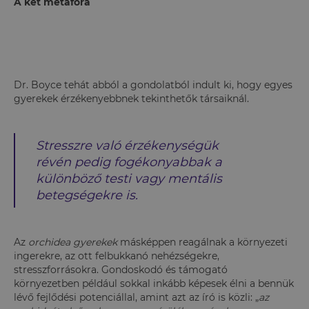
A két metafora
Dr. Boyce tehát abból a gondolatból indult ki, hogy egyes
gyerekek érzékenyebbnek tekinthetők társaiknál.
Stresszre való érzékenységük
révén pedig fogékonyabbak a
különböző testi vagy mentális
betegségekre is.
Az
orchidea gyerekek
másképpen reagálnak a környezeti
ingerekre, az ott felbukkanó nehézségekre,
stresszforrásokra. Gondoskodó és támogató
környezetben például sokkal inkább képesek élni a bennük
lévő fejlődési potenciállal, amint azt az író is közli: „
az