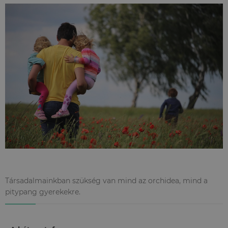
Társadalmainkban szükség van mind az orchidea, mind a
pitypang gyerekekre.