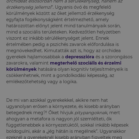
orchideát elsősorban nem a sérülékenység, hanem az
érzékenység jellemzi
”. Ugyanis óvó és megfelelő
körülmények között az őket jellemző érzékenység
egyfajta fogékonyságként értelmezhető, amely
határozottan előnyt jelent mind tanulmányaik során,
mind a szociális területeken. Kedvezőtlen helyzetben
viszont ez inkább sérülékenységet jelent. Ennek
értelmében pedig a pszichés zavarok előfordulása is
megnövekedhet. Kimutatták azt is, hogy az orchidea
gyerekek hajlamosabbak a
depresszióra
és a szorongásos
zavarokra, valamint
megterhelő szociális és érzelmi
körülmények
hatására olyan kognitív teljesítményeik is
csökkenhetnek, mint a gondolkodási képesség, az
emlékezőtehetség vagy a logika.
De mi van azokkal gyerekekkel, akikre nem hat
ugyanolyan erősen a környezete, és kisebb arányban
betegednek meg?! Őket hívjuk
pitypangoknak
, mert
ahogyan a metafora is nagyon jól szemlélteti, ők
függetlenebbek a környezetüktől, sokkal inkább képesek
boldogulni, akár a „jég hátán is megélnek”. Ugyanakkor
ezeknél a gyerekeknél kisebb arányban figyeltek meg