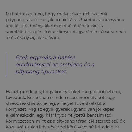
Mi határozza meg, hogy melyik gyermek születik
pitypangnak, és melyik orchideának?
Amint az a könyvben
kutatási eredményekkel és élethű történetekkel is
szemléltetik: a gének és a környezet egyaránt hatással vannak
az érzékenység alakulására.
Ezek egymásra hatása
eredményezi az orchidea és a
pitypang típusokat.
Ha azt gondoljuk, hogy könnyű őket megkülönböztetni,
tévedünk. Kezdetben minden csecsemőnél adott egy
stresszreaktivitási jelleg, amelyet tovább alakít a
környezet. Míg az egyik gyerek ugyanolyan jól képes
alkalmazkodni egy hátrányos helyzetű, bántalmazó
környezetben, mint az a pitypang társa, aki szerető szülők
közt, számtalan lehetőséggel körülvéve nő fel, addig az