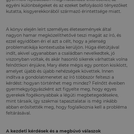
egyéni különbségeket és az ezeket befolyásoló tényezőket
kutatta, kisgyerekkorából származó érintettsége miatt.
A könyv elején leírt személyes életesemények által
nagyon hamar megközelíthetővé teszi magát az író, és
ezzel egyidőben éri el azt a célt, hogy a jelenség
problematikája kontextusba kerüljön. Húga életútjával
indít, akivel ugyanabban a családban nevelkedtek, jó
viszonyban voltak, és akár hasonló sikerek várhattak volna
felnőttkori énjükre, Mary élete mégis egy ponton kisiklott,
amelyet újabb és újabb nehézségek követtek. Innen
indítva a gondolatmenetet az író többször felteszi a
kérdést: hogyan történhet meg mindez? Felnőtt éveiben
gyermekgyógyászként azt figyelte meg, hogy egyes
gyerekek fogékonyabbak a légúti megbetegedésekre,
mint társaik, így szakmai tapasztalatai is még inkább
abban erősítették meg, hogy foglalkoznia kell a probléma
feltárásával.
A kezdeti kérdések és a megbúvó válaszok