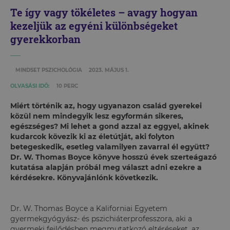
Te így vagy tökéletes – avagy hogyan
kezeljük az egyéni különbségeket
gyerekkorban
MINDSET PSZICHOLÓGIA
2023. MÁJUS 1.
OLVASÁSI IDŐ:
10 PERC
Miért történik az, hogy ugyanazon család gyerekei
közül nem mindegyik lesz egyformán sikeres,
egészséges? Mi lehet a gond azzal az eggyel, akinek
kudarcok kövezik ki az életútját, aki folyton
betegeskedik, esetleg valamilyen zavarral él együtt?
Dr. W. Thomas Boyce könyve hosszú évek szerteágazó
kutatása alapján próbál meg választ adni ezekre a
kérdésekre. Könyvajánlónk következik.
Dr. W. Thomas Boyce a Kaliforniai Egyetem
gyermekgyógyász- és pszichiáterprofesszora, aki a
gyermeki fejlődésben megmutatkozó eltéréseket, az