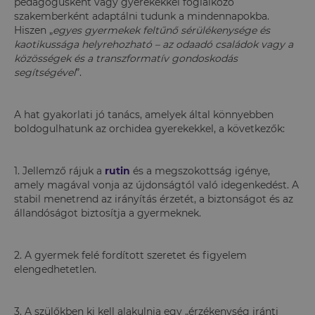
pedagógusként vagy gyerekekkel foglalkozó
szakemberként adaptálni tudunk a mindennapokba.
Hiszen „
egyes gyermekek feltűnő sérülékenysége és
kaotikussága helyrehozható – az odaadó családok vagy a
közösségek és a transzformatív gondoskodás
segítségével
”.
A hat gyakorlati jó tanács, amelyek által könnyebben
boldogulhatunk az orchidea gyerekekkel, a következők:
1. Jellemző rájuk a
rutin
és a megszokottság igénye,
amely magával vonja az újdonságtól való idegenkedést. A
stabil menetrend az irányítás érzetét, a biztonságot és az
állandóságot biztosítja a gyermeknek.
2. A gyermek felé fordított szeretet és figyelem
elengedhetetlen.
3. A szülőkben ki kell alakulnia egy „érzékenység iránti