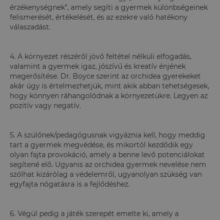
érzékenységnek”, amely segíti a gyermek különbségeinek
felismerését, értékelését, és az ezekre való hatékony
válaszadást.
4. A környezet részéről jövő feltétel nélküli elfogadás,
valamint a gyermek igaz, jószívű és kreatív énjének
megerősítése. Dr. Boyce szerint az orchidea gyerekeket
akár úgy is értelmezhetjük, mint akik abban tehetségesek,
hogy könnyen ráhangolódnak a környezetükre. Legyen az
pozitív vagy negatív.
5. A szülőnek/pedagógusnak vigyáznia kell, hogy meddig
tart a gyermek megvédése, és mikortól kezdődik egy
olyan fajta provokáció, amely a benne levő potenciálokat
segítené elő. Ugyanis az orchidea gyermek nevelése nem
szólhat kizárólag a védelemről, ugyanolyan szükség van
egyfajta nógatásra is a fejlődéshez.
6. Végül pedig a játék szerepét emelte ki, amely a