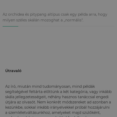
Az orchidea és pitypang altípus csak egy példa arra, hogy
milyen széles skálán mozoghat a ,,normális".
Útravaló
Az író, miután mind tudományosan, mind példák
segítségével feltárta előttünk a két kategória, vagy inkább
skála jellegzetességeit, néhány hasznos tanáccsal engedi
útjára az olvasót. Nem konkrét módszereket ad azonban a
kezünkbe, sokkal inkább irányelvekkel próbál hozzájárulni
a szemléletváltásunkhoz, amelyeket majd szülőként,