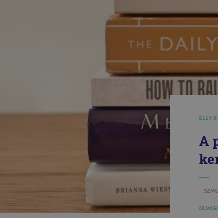
ÉLET &
A 
ke
SZMU
OLVASÁ