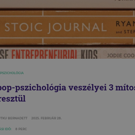
 PSZICHOLÓGIA
pop-pszichológia veszélyei 3 mít
resztül
TKU BERNADETT
2025. FEBRUÁR 28.
SI IDŐ:
8 PERC