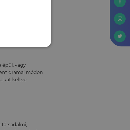
olunk fel a pop-
 épül, vagy
ként drámai módon
okat keltve,
 társadalmi,