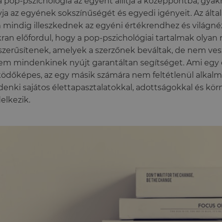
a pop-pszichológia az egyént állítja a középpontba, gyak
ja az egyének sokszínűségét és egyedi igényeit. Az álta
mindig illeszkednek az egyéni értékrendhez és világnéz
ran előfordul, hogy a pop-pszichológiai tartalmak olya
zerűsítenek, amelyek a szerzőnek beváltak, de nem ves
em mindenkinek nyújt garantáltan segítséget. Ami eg
dőképes, az egy másik számára nem feltétlenül alkalm
enki sajátos élettapasztalatokkal, adottságokkal és kör
elkezik.