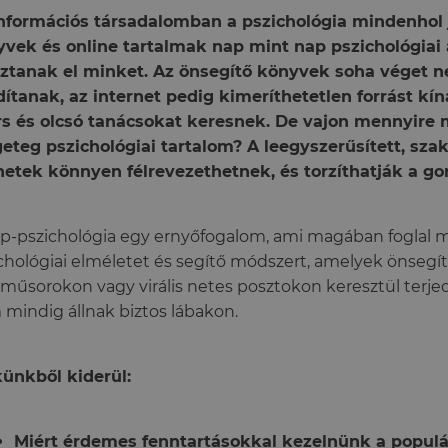
nformációs társadalomban a pszichológia mindenhol j
vek és online tartalmak nap mint nap pszichológiai 
ztanak el minket. Az önsegítő könyvek soha véget 
ítanak, az internet pedig kimeríthetetlen forrást kín
s és olcsó tanácsokat keresnek. De vajon mennyire 
eteg pszichológiai tartalom? A leegyszerűsített, sza
etek könnyen félrevezethetnek, és torzíthatják a g
p-pszichológia egy ernyőfogalom, ami magában foglal
chológiai elméletet és segítő módszert, amelyek önsegí
műsorokon vagy virális netes posztokon keresztül terje
mindig állnak biztos lábakon.
ünkből kiderül:
Miért érdemes fenntartásokkal kezelnünk a populár