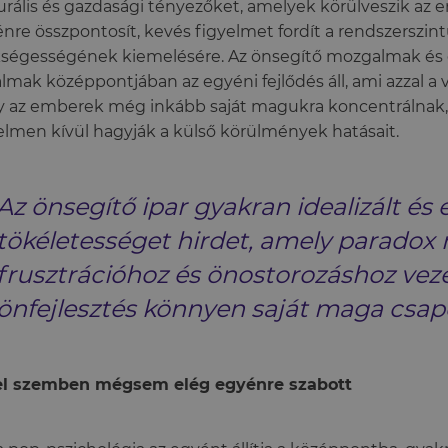
urális és gazdasági tényezőket, amelyek körülveszik az 
nre összpontosít, kevés figyelmet fordít a rendszerszin
ségességének kiemelésére. Az önsegítő mozgalmak és ö
almak középpontjában az egyéni fejlődés áll, ami azzal a ve
 az emberek még inkább saját magukra koncentrálnak
elmen kívül hagyják a külső körülmények hatásait.
Az önsegítő ipar gyakran idealizált és 
tökéletességet hirdet, amely parado
frusztrációhoz és önostorozáshoz veze
önfejlesztés könnyen saját maga csap
el szemben mégsem elég egyénre szabott