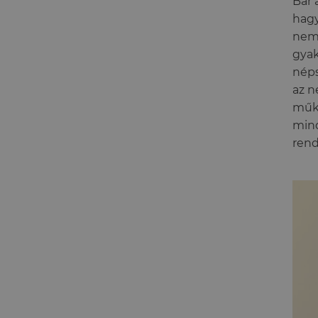
Bár 
hagy
nem 
gyak
néps
az n
műkö
mind
rend