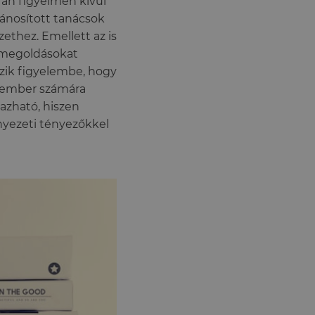
ran figyelmen kívül
lánosított tanácsok
ethez. Emellett az is
n megoldásokat
zik figyelembe, hogy
y ember számára
azható, hiszen
nyezeti tényezőkkel