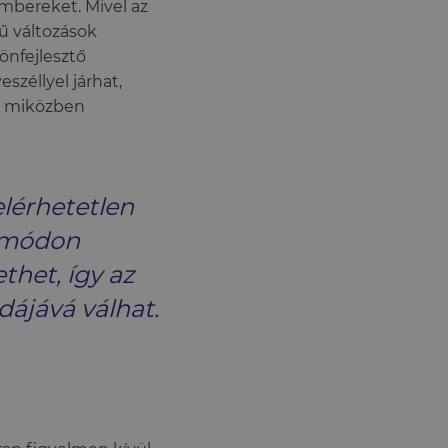
embereket. Mivel az
tű változások
nfejlesztő
széllyel járhat,
, miközben
elérhetetlen
x módon
thet, így az
dájává válhat.