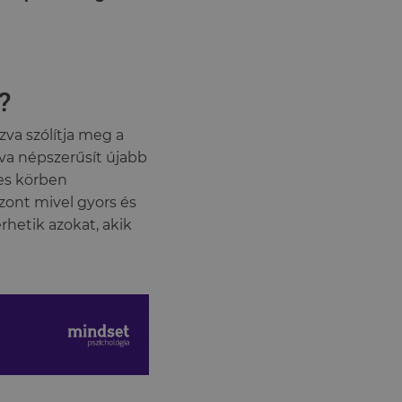
?
va szólítja meg a
va népszerűsít újabb
les körben
zont mivel gyors és
hetik azokat, akik