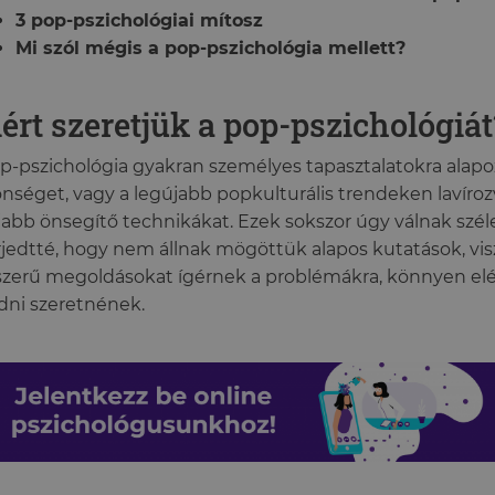
3 pop-pszichológiai mítosz
Mi szól mégis a pop-pszichológia mellett?
ért szeretjük a pop-pszichológiát
p-pszichológia gyakran személyes tapasztalatokra alapoz
nséget, vagy a legújabb popkulturális trendeken lavíroz
jabb önsegítő technikákat. Ezek sokszor úgy válnak szé
rjedtté, hogy nem állnak mögöttük alapos kutatások, vis
zerű megoldásokat ígérnek a problémákra, könnyen elér
ődni szeretnének.