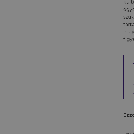
kult
egyé
szük
tart
hogy
figy
Ezz