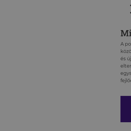
Mi
A po
közö
és ú
elte
egys
fejl