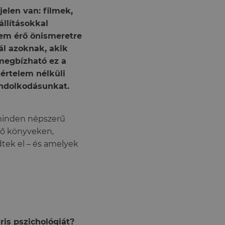
elen van: filmek,
állításokkal
nem érő önismeretre
ál azoknak, akik
megbízható ez a
kértelem nélküli
ondolkodásunkat.
 minden népszerű
tő könyveken,
dtek el – és amelyek
is pszichológiát?