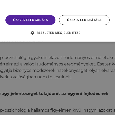
zerekkel.
lábbiakban néhány további potenciális veszélyforrást sor
ÖSSZES ELFOGADÁSA
ÖSSZES ELUTASÍTÁSA
chológiával kapcsolatban:
RÉSZLETEK MEGJELENÍTÉSE
evezető információk
p-pszichológia gyakran elavult tudományos elméletekre
eértelmezi a valódi tudományos eredményeket. Eseten
agyítja bizonyos módszerek hatékonyságát, olyan elvárás
yek a valóságban nem teljesülnek.
nagy jelentőséget tulajdonít az egyéni fejlődésnek
p-pszichológia hajlamos figyelmen kívül hagyni azokat a