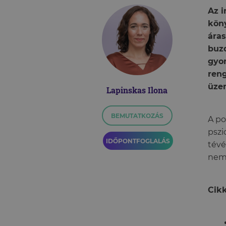
Az i
köny
áras
buzd
gyor
reng
üzen
Lapinskas Ilona
BEMUTATKOZÁS
A po
pszi
IDŐPONTFOGLALÁS
tévé
nem 
Cikk