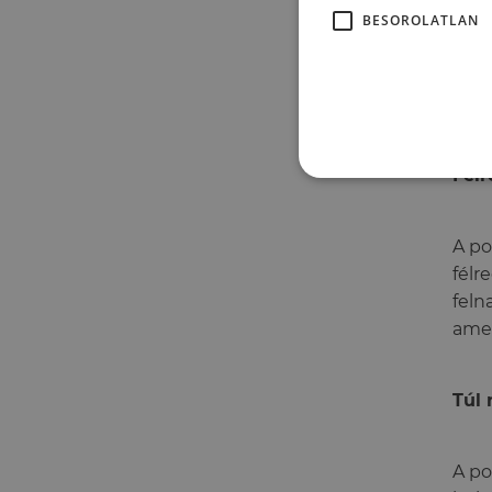
móds
BESOROLATLAN
Az a
pszi
Félr
A po
félr
feln
amel
Túl 
A po