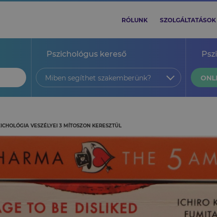
RÓLUNK
SZOLGÁLTATÁSOK
Pszichológus kereső
Psz
Miben segíthet szakemberünk?
ONL
ZICHOLÓGIA VESZÉLYEI 3 MÍTOSZON KERESZTÜL