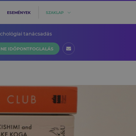
ESEMÉNYEK
SZAKLAP
ichológiai tanácsadás
INE IDŐPONTFOGLALÁS