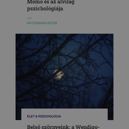
Momo és az alvilág
pszichológiája
PATTERMAN PÉTER
ÉLET & PSZICHOLÓGIA
Belső szörnyeink: a Wendigo-