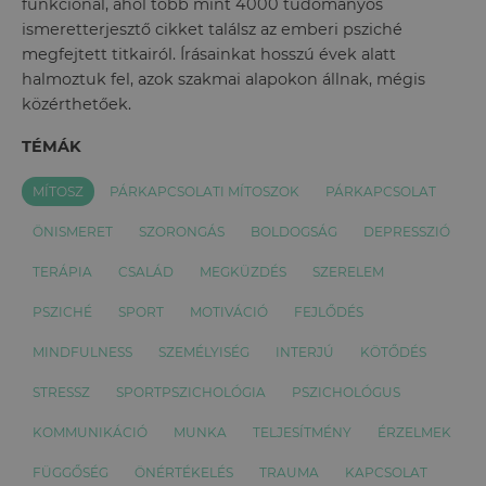
funkcionál, ahol több mint 4000 tudományos
ismeretterjesztő cikket találsz az emberi psziché
megfejtett titkairól. Írásainkat hosszú évek alatt
halmoztuk fel, azok szakmai alapokon állnak, mégis
közérthetőek.
TÉMÁK
MÍTOSZ
PÁRKAPCSOLATI MÍTOSZOK
PÁRKAPCSOLAT
ÖNISMERET
SZORONGÁS
BOLDOGSÁG
DEPRESSZIÓ
TERÁPIA
CSALÁD
MEGKÜZDÉS
SZERELEM
PSZICHÉ
SPORT
MOTIVÁCIÓ
FEJLŐDÉS
MINDFULNESS
SZEMÉLYISÉG
INTERJÚ
KÖTŐDÉS
STRESSZ
SPORTPSZICHOLÓGIA
PSZICHOLÓGUS
KOMMUNIKÁCIÓ
MUNKA
TELJESÍTMÉNY
ÉRZELMEK
FÜGGŐSÉG
ÖNÉRTÉKELÉS
TRAUMA
KAPCSOLAT