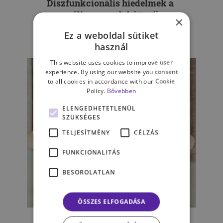
Diszfunkcionális hiedelmek a
szexuális zavarok hátterében,
×
I. rész
Ez a weboldal sütiket
használ
This website uses cookies to improve user
experience. By using our website you consent
to all cookies in accordance with our Cookie
Policy.
Bővebben
ELENGEDHETETLENÜL
SZÜKSÉGES
TELJESÍTMÉNY
CÉLZÁS
FUNKCIONALITÁS
BESOROLATLAN
ÖSSZES ELFOGADÁSA
ÉLET & PSZICHOLÓGIA
Tíz pszichológiai tévhit,