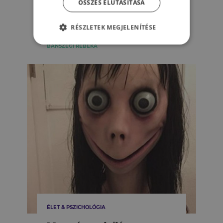
ÖSSZES ELUTASÍTÁSA
aminek (lehet) te is bedőltél, I.
rész
RÉSZLETEK MEGJELENÍTÉSE
BÁNSZEGI REBEKA
ÉLET & PSZICHOLÓGIA