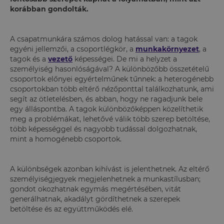
korábban gondolták.
A csapatmunkára számos dolog hatással van: a tagok
egyéni jellemzői, a csoportlégkör, a
munkakörnyezet
, a
tagok és a
vezető
képességei. De mi a helyzet a
személyiség hasonlóságával? A különbözőbb összetételű
csoportok előnyei egyértelműnek tűnnek: a heterogénebb
csoportokban több eltérő nézőponttal találkozhatunk, ami
segít az ötletelésben, és abban, hogy ne ragadjunk bele
egy álláspontba. A tagok különbözőképpen közelíthetik
meg a problémákat, lehetővé válik több szerep betöltése,
több képességgel és nagyobb tudással dolgozhatnak,
mint a homogénebb csoportok.
A különbségek azonban kihívást is jelenthetnek. Az eltérő
személyiségjegyek megjelenhetnek a munkastílusban;
gondot okozhatnak egymás megértésében, vitát
generálhatnak, akadályt gördíthetnek a szerepek
betöltése és az együttműködés elé.