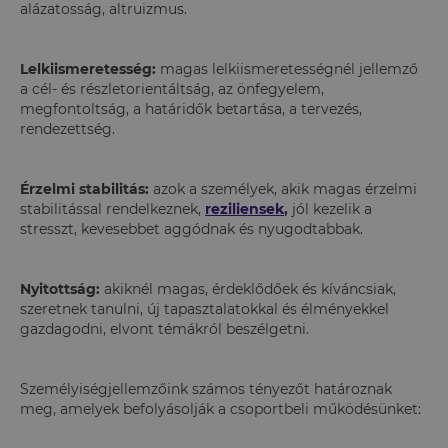
alázatosság, altruizmus.
Lelkiismeretesség:
magas lelkiismeretességnél jellemző
a cél- és részletorientáltság, az önfegyelem,
megfontoltság, a határidők betartása, a tervezés,
rendezettség.
Érzelmi stabilitás:
azok a személyek, akik magas érzelmi
stabilitással rendelkeznek,
reziliensek
,
jól kezelik a
stresszt, kevesebbet aggódnak és nyugodtabbak.
Nyitottság:
akiknél magas, érdeklődőek és kíváncsiak,
szeretnek tanulni, új tapasztalatokkal és élményekkel
gazdagodni, elvont témákról beszélgetni.
Személyiségjellemzőink számos tényezőt határoznak
meg, amelyek befolyásolják a csoportbeli működésünket: