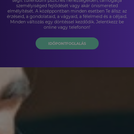
segít túllendülni pszichés nehézségeiden, támogatja
személyiséged fejlődését vagy akár önismereted
elmélyítését. A középpontban minden esetben Te állsz: az
érzéseid, a gondolataid, a vágyaid, a félelmeid és a céljaid.
Minden változás egy döntéssel kezdődik. Jelentkezz be
online vagy telefonon!
IDŐPONTFOGLALÁS