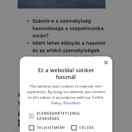
Számít-e a személyiség
hasonlósága a csapatmunka
során?
Miért lehet előnyös a hasonló
és az eltérő személyiségek
közötti együttműködés?
×
Mi teheti könnyebbé a közös
Ez a weboldal sütiket
munkát?
használ
This website uses cookies to improve user
Az „ellentétek
experience. By using our website you consent
to all cookies in accordance with our Cookie
vonzzák egymást”,
Policy.
Bővebben
avagy „hasonló a
ELENGEDHETETLENÜL
SZÜKSÉGES
hasonlónak örül”?
TELJESÍTMÉNY
CÉLZÁS