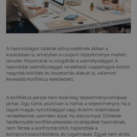
A hasonlóságot találták előnyösebbnek abban a
kutatásban is, amelyben a csoport teljesítménye mellett
tanulási folyamatát is vizsgálták a személyiséggel. A
hasonlóbb személyiséggel rendelkező csapattagok között
nagyobb kötődés és összetartás alakult ki, valamint
kevesebb konfliktus keletkezett.
A konfliktus persze nem kizárólag teljesítményromlással
járhat. Úgy tűnik, pozitívan is hathat a teljesítményre, ha a
tagok magas nyitottsággal vagy érzelmi stabilitással
rendelkeznek, szemben azzal, ha alacsonnyal. Előbbiek
hatékonyabb konfliktuskezelési stratégiákat használnak,
nem félnek a konfrontációtól, hajlandóak a
kompromisszumkötésre, és rugalmasak. Egyet nem értés