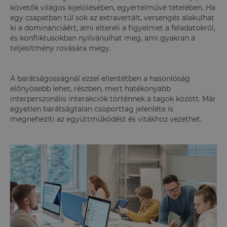
követők világos kijelölésében, egyértelművé tételében. Ha
egy csapatban túl sok az extravertált, versengés alakulhat
ki a dominanciáért, ami eltereli a figyelmet a feladatokról,
és konfliktusokban nyilvánulhat meg, ami gyakran a
teljesítmény rovására megy.
A barátságosságnál ezzel ellentétben a hasonlóság
előnyösebb lehet, részben, mert hatékonyabb
interperszonális interakciók történnek a tagok között. Már
egyetlen barátságtalan csoporttag jelenléte is
megnehezíti az együttműködést és vitákhoz vezethet.