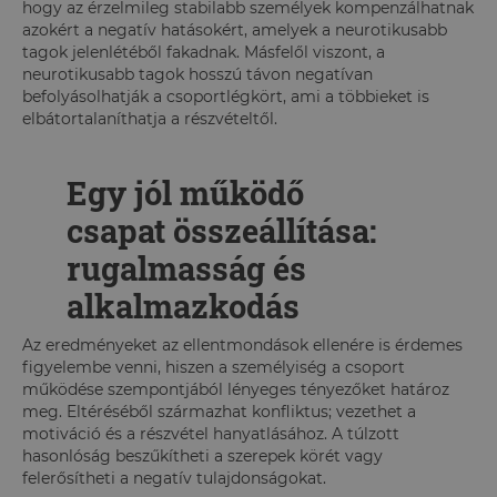
hogy az érzelmileg stabilabb személyek kompenzálhatnak
azokért a negatív hatásokért, amelyek a neurotikusabb
tagok jelenlétéből fakadnak. Másfelől viszont, a
neurotikusabb tagok hosszú távon negatívan
befolyásolhatják a csoportlégkört, ami a többieket is
elbátortalaníthatja a részvételtől.
Egy jól működő
csapat összeállítása:
rugalmasság és
alkalmazkodás
Az eredményeket az ellentmondások ellenére is érdemes
figyelembe venni, hiszen a személyiség a csoport
működése szempontjából lényeges tényezőket határoz
meg. Eltéréséből származhat konfliktus; vezethet a
motiváció és a részvétel hanyatlásához. A túlzott
hasonlóság beszűkítheti a szerepek körét vagy
felerősítheti a negatív tulajdonságokat.