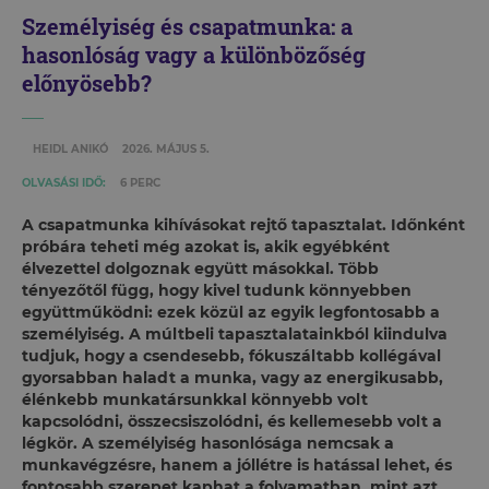
Személyiség és csapatmunka: a
hasonlóság vagy a különbözőség
előnyösebb?
HEIDL ANIKÓ
2026. MÁJUS 5.
OLVASÁSI IDŐ:
6 PERC
A csapatmunka kihívásokat rejtő tapasztalat. Időnként
próbára teheti még azokat is, akik egyébként
élvezettel dolgoznak együtt másokkal. Több
tényezőtől függ, hogy kivel tudunk könnyebben
együttműködni: ezek közül az egyik legfontosabb a
személyiség. A múltbeli tapasztalatainkból kiindulva
tudjuk, hogy a csendesebb, fókuszáltabb kollégával
gyorsabban haladt a munka, vagy az energikusabb,
élénkebb munkatársunkkal könnyebb volt
kapcsolódni, összecsiszolódni, és kellemesebb volt a
légkör. A személyiség hasonlósága nemcsak a
munkavégzésre, hanem a jóllétre is hatással lehet, és
fontosabb szerepet kaphat a folyamatban, mint azt