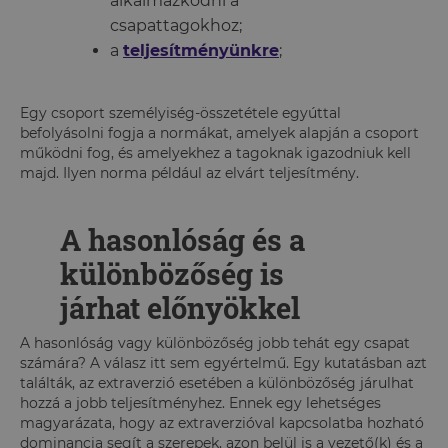
alkalmazkodni a
csapattagokhoz;
a
teljesítményünkre
;
Egy csoport személyiség-összetétele egyúttal
befolyásolni fogja a normákat, amelyek alapján a csoport
működni fog, és amelyekhez a tagoknak igazodniuk kell
majd. Ilyen norma például az elvárt teljesítmény.
A hasonlóság és a
különbözőség is
járhat előnyökkel
A hasonlóság vagy különbözőség jobb tehát egy csapat
számára? A válasz itt sem egyértelmű. Egy kutatásban azt
találták, az extraverzió esetében a különbözőség járulhat
hozzá a jobb teljesítményhez. Ennek egy lehetséges
magyarázata, hogy az extraverzióval kapcsolatba hozható
dominancia segít a szerepek, azon belül is a vezető(k) és a