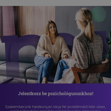
Jelentkezz be pszichológusunkhoz!
Szakemberünk hatékonyan tárja fel problémáid lelki okait,