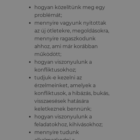
hogyan közelítünk meg egy
problémát;
mennyire vagyunk nyitottak
az új ötletekre, megoldásokra,
mennyire ragaszkodunk
ahhoz, ami már korábban
működött;
hogyan viszonyulunk a
konfliktusokhoz;
tudjuk-e kezelni az
érzelmeinket, amelyek a
konfliktusok, a hibázás, bukás,
visszaesések hatására
keletkeznek bennünk;
hogyan viszonyulunk a
feladatokhoz, kihívásokhoz;
mennyire tudunk