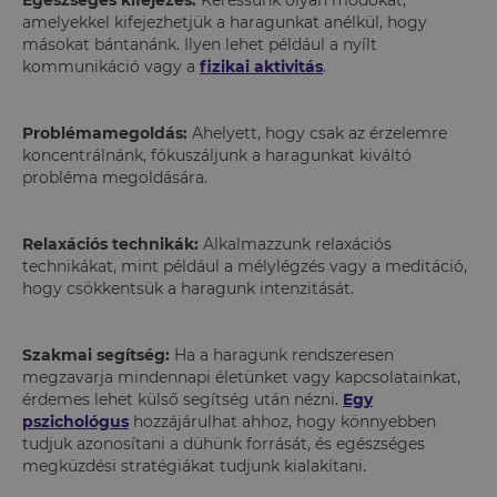
amelyekkel kifejezhetjük a haragunkat anélkül, hogy
másokat bántanánk. Ilyen lehet például a nyílt
kommunikáció vagy a
fizikai aktivitás
.
Problémamegoldás:
Ahelyett, hogy csak az érzelemre
koncentrálnánk, fókuszáljunk a haragunkat kiváltó
probléma megoldására.
Relaxációs technikák:
Alkalmazzunk relaxációs
technikákat, mint például a mélylégzés vagy a meditáció,
hogy csökkentsük a haragunk intenzitását.
Szakmai segítség:
Ha a haragunk rendszeresen
megzavarja mindennapi életünket vagy kapcsolatainkat,
érdemes lehet külső segítség után nézni.
Egy
pszichológus
hozzájárulhat ahhoz, hogy könnyebben
tudjuk azonosítani a dühünk forrását, és egészséges
megküzdési stratégiákat tudjunk kialakítani.