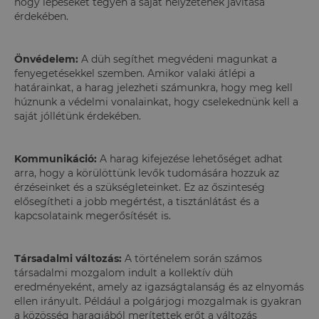
hogy lépéseket tegyen a saját helyzetének javítása
érdekében.
Önvédelem:
A düh segíthet megvédeni magunkat a
fenyegetésekkel szemben. Amikor valaki átlépi a
határainkat, a harag jelezheti számunkra, hogy meg kell
húznunk a védelmi vonalainkat, hogy cselekednünk kell a
saját jóllétünk érdekében.
Kommunikáció:
A harag kifejezése lehetőséget adhat
arra, hogy a körülöttünk levők tudomására hozzuk az
érzéseinket és a szükségleteinket. Ez az őszinteség
elősegítheti a jobb megértést, a tisztánlátást és a
kapcsolataink megerősítését is.
Társadalmi változás:
A történelem során számos
társadalmi mozgalom indult a kollektív düh
eredményeként, amely az igazságtalanság és az elnyomás
ellen irányult. Például a polgárjogi mozgalmak is gyakran
a közösség haragjából merítettek erőt a változás