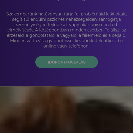
Szakemberünk hatékonyan tárja fel problémáid lelki okait,
segít túllendülni pszichés nehézségeiden, támogatja
személyiséged fejlődését vagy akár önismereted
elmélyítését. A középpontban minden esetben Te állsz: az
érzéseid, a gondolataid, a vágyaid, a félelmeid és a céljaid.
Minden változás egy döntéssel kezdődik. Jelentkezz be
online vagy telefonon!
IDŐPONTFOGLALÁS