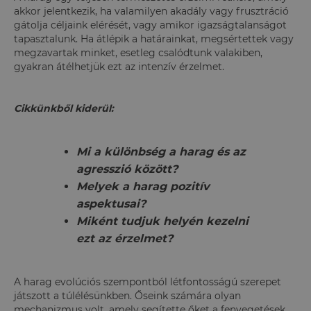
akkor jelentkezik, ha valamilyen akadály vagy frusztráció
gátolja céljaink elérését, vagy amikor igazságtalanságot
tapasztalunk. Ha átlépik a határainkat, megsértettek vagy
megzavartak minket, esetleg csalódtunk valakiben,
gyakran átélhetjük ezt az intenzív érzelmet.
Cikkünkből kiderül:
Mi a különbség a harag és az
agresszió között?
Melyek a harag pozitív
aspektusai?
Miként tudjuk helyén kezelni
ezt az érzelmet?
A harag evolúciós szempontból létfontosságú szerepet
játszott a túlélésünkben. Őseink számára olyan
mechanizmus volt, amely segítette őket a fenyegetések