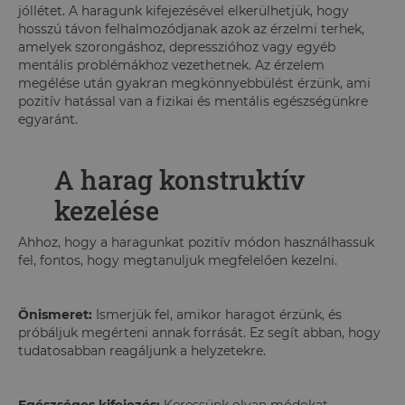
jóllétet. A haragunk kifejezésével elkerülhetjük, hogy
hosszú távon felhalmozódjanak azok az érzelmi terhek,
amelyek szorongáshoz, depresszióhoz vagy egyéb
mentális problémákhoz vezethetnek. Az érzelem
megélése után gyakran megkönnyebbülést érzünk, ami
pozitív hatással van a fizikai és mentális egészségünkre
egyaránt.
A harag konstruktív
kezelése
Ahhoz, hogy a haragunkat pozitív módon használhassuk
fel, fontos, hogy megtanuljuk megfelelően kezelni.
Önismeret:
Ismerjük fel, amikor haragot érzünk, és
próbáljuk megérteni annak forrását. Ez segít abban, hogy
tudatosabban reagáljunk a helyzetekre.
Egészséges kifejezés:
Keressünk olyan módokat,