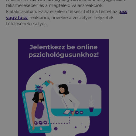
felismerésében és a megfelelő válaszreakciók
kialakításában. Ez az érzelem felkészítette a testet az „
üss
vagy fuss
"
reakcióra, növelve a veszélyes helyzetek
túlélésének esélyét.