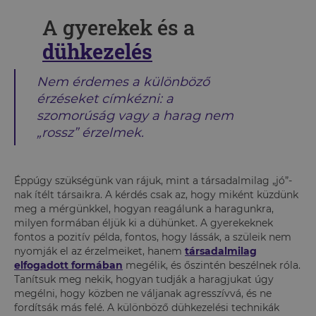
A gyerekek és a
dühkezelés
Nem érdemes a különböző
érzéseket címkézni: a
szomorúság vagy a harag nem
„rossz” érzelmek.
Éppúgy szükségünk van rájuk, mint a társadalmilag „jó”-
nak ítélt társaikra. A kérdés csak az, hogy miként küzdünk
meg a mérgünkkel, hogyan reagálunk a haragunkra,
milyen formában éljük ki a dühünket. A gyerekeknek
fontos a pozitív példa, fontos, hogy lássák, a szüleik nem
nyomják el az érzelmeiket, hanem
társadalmilag
elfogadott formában
megélik, és őszintén beszélnek róla.
Tanítsuk meg nekik, hogyan tudják a haragjukat úgy
megélni, hogy közben ne váljanak agresszívvá, és ne
fordítsák más felé. A különböző dühkezelési technikák