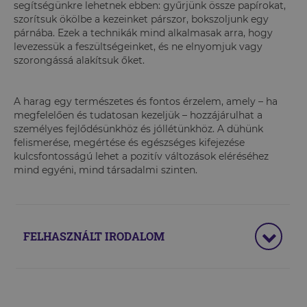
segítségünkre lehetnek ebben: gyűrjünk össze papírokat,
szorítsuk ökölbe a kezeinket párszor, bokszoljunk egy
párnába. Ezek a technikák mind alkalmasak arra, hogy
levezessük a feszültségeinket, és ne elnyomjuk vagy
szorongássá alakítsuk őket.
A harag egy természetes és fontos érzelem, amely – ha
megfelelően és tudatosan kezeljük – hozzájárulhat a
személyes fejlődésünkhöz és jóllétünkhöz. A dühünk
felismerése, megértése és egészséges kifejezése
kulcsfontosságú lehet a pozitív változások eléréséhez
mind egyéni, mind társadalmi szinten.
FELHASZNÁLT IRODALOM