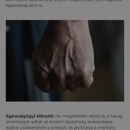
hajlandóak eltűrni.
Egészségügyi előnyök:
Ha megfelelően kezeljük, a harag
lehetőséget adhat az érzelmi feszültség levezetésére,
ezáltal csökkentheti a stresszt, és javíthatja a mentális