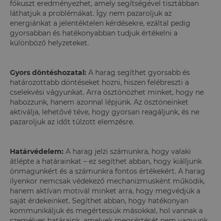
fókuszt eredményezhet, amely segítségével tisztábban
láthatjuk a problémákat. Így nem pazaroljuk az
energiánkat a jelentéktelen kérdésekre, ezáltal pedig
gyorsabban és hatékonyabban tudjuk értékelni a
különböző helyzeteket.
Gyors döntéshozatal:
A harag segíthet gyorsabb és
határozottabb döntéseket hozni, hiszen felébreszti a
cselekvési vágyunkat. Arra ösztönözhet minket, hogy ne
habozzunk, hanem azonnal lépjünk. Az ösztöneinket
aktiválja, lehetővé téve, hogy gyorsan reagáljunk, és ne
pazaroljuk az időt túlzott elemzésre.
Határvédelem:
A harag jelzi számunkra, hogy valaki
átlépte a határainkat – ez segíthet abban, hogy kiálljunk
önmagunkért és a számunkra fontos értékekért. A harag
ilyenkor nemcsak védekező mechanizmusként működik,
hanem aktívan motivál minket arra, hogy megvédjük a
saját érdekeinket. Segíthet abban, hogy hatékonyan
kommunikáljuk és megértessük másokkal, hol vannak a
személyes határaink, amelyek megsértését nem vagyunk