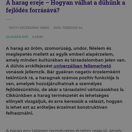
A harag ereje – Hogyan válhat a dühünk a
fejlődés forrásává?
HEGYI ZSUZSANNA VIRÁG
2025. FEBRUÁR 24.
OLVASÁSI IDŐ:
6 PERC
A harag az öröm, szomorúság, undor, félelem és
meglepetés mellett az egyik emberi alapérzelem,
amely minden kultúrában és társadalomban jelen van.
A dühös arckifejezést
univerzálisan felismerhető
vonások jellemzik. Bár gyakran negatív érzelemként
tekintünk rá, a haragnak számos pozitív funkciója is
van, amelyek hozzájárulhatnak a személyes
fejlődésünkhöz, de akár a társadalmi változásokhoz is.
Cikkünkben a harag természetét és lehetséges
előnyeit vizsgáljuk, és arra keressük a választ, hogyan
is lehet ezt az erőteljes érzelmet konstruktívan
felhasználni.
A harag egy teljesen természetes érzelmi reakció, amely