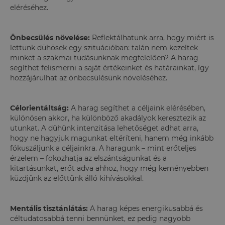
eléréséhez.
Önbecsülés növelése:
Reflektálhatunk arra, hogy miért is
lettünk dühösek egy szituációban: talán nem kezeltek
minket a szakmai tudásunknak megfelelően? A harag
segíthet felismerni a saját értékeinket és határainkat, így
hozzájárulhat az önbecsülésünk növeléséhez.
Célorientáltság:
A harag segíthet a céljaink elérésében,
különösen akkor, ha különböző akadályok keresztezik az
utunkat. A dühünk intenzitása lehetőséget adhat arra,
hogy ne hagyjuk magunkat eltéríteni, hanem még inkább
fókuszáljunk a céljainkra. A haragunk – mint erőteljes
érzelem – fokozhatja az elszántságunkat és a
kitartásunkat, erőt adva ahhoz, hogy még keményebben
küzdjünk az előttünk álló kihívásokkal.
Mentális tisztánlátás:
A harag képes energikusabbá és
céltudatosabbá tenni bennünket, ez pedig nagyobb