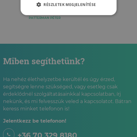
Hevesi Krisztával
RÉSZLETEK MEGJELENÍTÉSE
PATTERMAN PÉTER
Miben segíthetünk?
Ha nehéz élethelyzetbe kerültél és úgy érzed,
segítségre lenne szükséged, vagy esetleg csak
érdeklődnél szolgáltatásainkkal kapcsolatban, írj
nekünk, és mi felvesszük veled a kapcsolatot. Bátran
keress minket telefonon is!
Jelentkezz be telefonon!
+36 70 329 8180