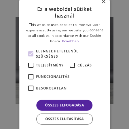
×
KÁROLY FRUZSINA
Ez a weboldal sütiket
használ
This website uses cookies to improve user
experience. By using our website you consent
to all cookies in accordance with our Cookie
Policy.
Bővebben
ELENGEDHETETLENÜL
SZÜKSÉGES
TELJESÍTMÉNY
CÉLZÁS
FUNKCIONALITÁS
BESOROLATLAN
KAPCSOLATAINK
ÖSSZES ELFOGADÁSA
„Meg kell értenünk a szeretet
és a szerelem lényegét.” De
ÖSSZES ELUTASÍTÁSA
mikor és hogyan? – interjú