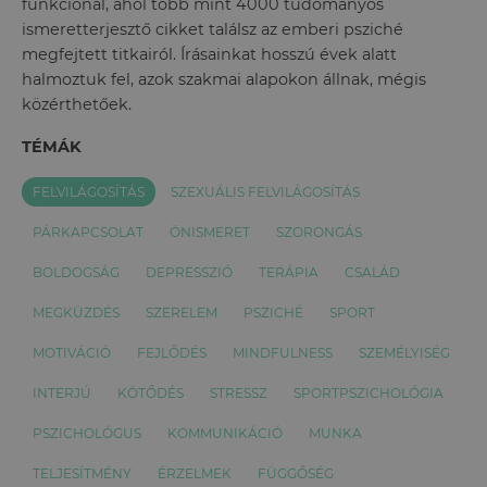
funkcionál, ahol több mint 4000 tudományos
ismeretterjesztő cikket találsz az emberi psziché
megfejtett titkairól. Írásainkat hosszú évek alatt
halmoztuk fel, azok szakmai alapokon állnak, mégis
közérthetőek.
TÉMÁK
FELVILÁGOSÍTÁS
SZEXUÁLIS FELVILÁGOSÍTÁS
PÁRKAPCSOLAT
ÖNISMERET
SZORONGÁS
BOLDOGSÁG
DEPRESSZIÓ
TERÁPIA
CSALÁD
MEGKÜZDÉS
SZERELEM
PSZICHÉ
SPORT
MOTIVÁCIÓ
FEJLŐDÉS
MINDFULNESS
SZEMÉLYISÉG
INTERJÚ
KÖTŐDÉS
STRESSZ
SPORTPSZICHOLÓGIA
PSZICHOLÓGUS
KOMMUNIKÁCIÓ
MUNKA
TELJESÍTMÉNY
ÉRZELMEK
FÜGGŐSÉG