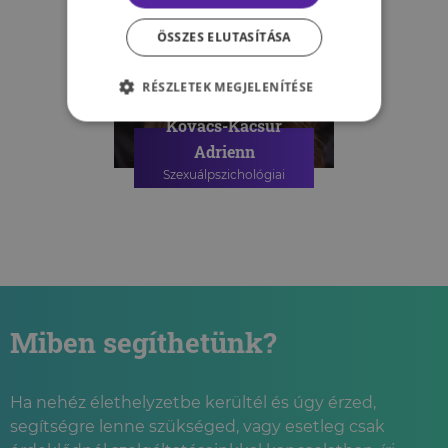
ÖSSZES ELUTASÍTÁSA
RÉSZLETEK MEGJELENÍTÉSE
Kovács-Kacsur
Adrienn
Szexuálpszichológiai
szakpszichológus
PSZICHOLÓGIAI TANÁCSADÁS
SZEXUÁLPSZICHOLÓGIAI
TANÁCSADÁS
SZEXUÁLPSZICHOLÓGIAI
CSOPORTOS TANÁCSADÁS
Miben segíthetünk?
Ha nehéz élethelyzetbe kerültél és úgy érzed,
segítségre lenne szükséged, vagy esetleg csak