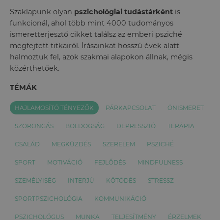
Szaklapunk olyan
pszichológiai tudástárként
is
funkcionál, ahol több mint 4000 tudományos
ismeretterjesztő cikket találsz az emberi psziché
megfejtett titkairól. Írásainkat hosszú évek alatt
halmoztuk fel, azok szakmai alapokon állnak, mégis
közérthetőek.
TÉMÁK
HAJLAMOSÍTÓ TÉNYEZŐK
PÁRKAPCSOLAT
ÖNISMERET
SZORONGÁS
BOLDOGSÁG
DEPRESSZIÓ
TERÁPIA
CSALÁD
MEGKÜZDÉS
SZERELEM
PSZICHÉ
SPORT
MOTIVÁCIÓ
FEJLŐDÉS
MINDFULNESS
SZEMÉLYISÉG
INTERJÚ
KÖTŐDÉS
STRESSZ
SPORTPSZICHOLÓGIA
KOMMUNIKÁCIÓ
PSZICHOLÓGUS
MUNKA
TELJESÍTMÉNY
ÉRZELMEK