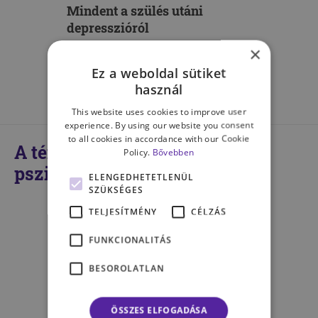
Mindent a szülés utáni
depresszióról
×
KOVÁCS-KACSUR ADRIENN
Ez a weboldal sütiket
használ
This website uses cookies to improve user
experience. By using our website you consent
to all cookies in accordance with our Cookie
A témában kompetens
Policy.
Bővebben
pszichológusaink
ELENGEDHETETLENÜL
SZÜKSÉGES
TELJESÍTMÉNY
CÉLZÁS
FUNKCIONALITÁS
BESOROLATLAN
ÖSSZES ELFOGADÁSA