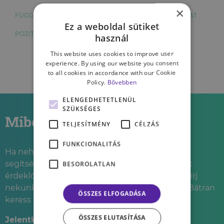
×
FÜGGŐSÉG
ÖNÉRTÉKELÉS
TRAUMA
KAPCSOLAT
Ez a weboldal sütiket
POZITÍV PSZICHOLÓGIA
használ
This website uses cookies to improve user
experience. By using our website you consent
to all cookies in accordance with our Cookie
Policy.
Bővebben
ELENGEDHETETLENÜL
SZÜKSÉGES
Miben segíthetünk?
TELJESÍTMÉNY
CÉLZÁS
FUNKCIONALITÁS
Ha nehéz élethelyzetbe kerültél és úgy érzed,
segítségre lenne szükséged, vagy esetleg csak
BESOROLATLAN
érdeklődnél szolgáltatásainkkal kapcsolatban, írj
nekünk, és mi felvesszük veled a kapcsolatot. Bátran
ÖSSZES ELFOGADÁSA
keress minket telefonon is!
ÖSSZES ELUTASÍTÁSA
Jelentkezz be telefonon!