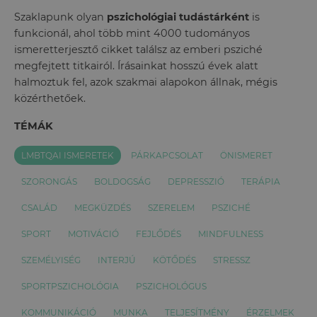
Szaklapunk olyan
pszichológiai tudástárként
is
funkcionál, ahol több mint 4000 tudományos
ismeretterjesztő cikket találsz az emberi psziché
megfejtett titkairól. Írásainkat hosszú évek alatt
halmoztuk fel, azok szakmai alapokon állnak, mégis
közérthetőek.
TÉMÁK
LMBTQAI ISMERETEK
PÁRKAPCSOLAT
ÖNISMERET
SZORONGÁS
BOLDOGSÁG
DEPRESSZIÓ
TERÁPIA
CSALÁD
MEGKÜZDÉS
SZERELEM
PSZICHÉ
SPORT
MOTIVÁCIÓ
FEJLŐDÉS
MINDFULNESS
SZEMÉLYISÉG
INTERJÚ
KÖTŐDÉS
STRESSZ
SPORTPSZICHOLÓGIA
PSZICHOLÓGUS
KOMMUNIKÁCIÓ
MUNKA
TELJESÍTMÉNY
ÉRZELMEK