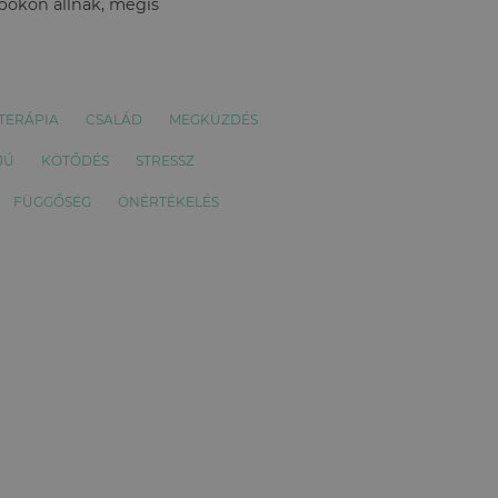
apokon állnak, mégis
TERÁPIA
CSALÁD
MEGKÜZDÉS
JÚ
KÖTŐDÉS
STRESSZ
FÜGGŐSÉG
ÖNÉRTÉKELÉS