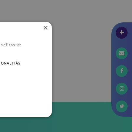
×
o all cookies
IONALITÁS