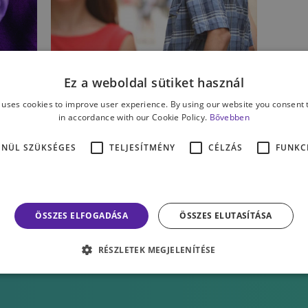
ÉLET & PSZICHOLÓGIA
Ez a weboldal sütiket használ
Irigység vagy
 uses cookies to improve user experience. By using our website you consent t
féltékenység? Számít a
in accordance with our Cookie Policy.
Bővebben
különbség?
ENÜL SZÜKSÉGES
TELJESÍTMÉNY
CÉLZÁS
FUNKC
ÖSSZES ELFOGADÁSA
ÖSSZES ELUTASÍTÁSA
RÉSZLETEK MEGJELENÍTÉSE