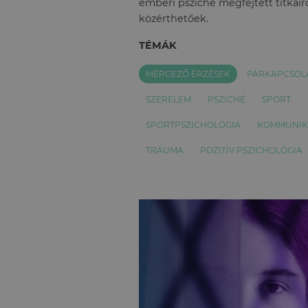
emberi psziché megfejtett titkairó
közérthetőek.
TÉMÁK
MÉRGEZŐ ÉRZÉSEK
PÁRKAPCSOL
SZERELEM
PSZICHÉ
SPORT
SPORTPSZICHOLÓGIA
KOMMUNIK
TRAUMA
POZITÍV PSZICHOLÓGIA