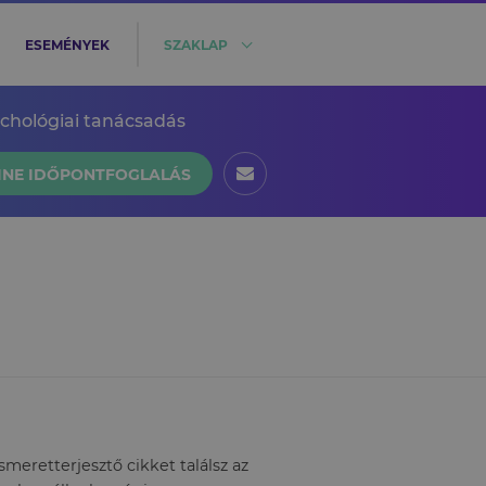
ESEMÉNYEK
SZAKLAP
ichológiai tanácsadás
INE IDŐPONTFOGLALÁS
eretterjesztő cikket találsz az