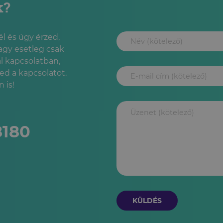
k?
l és úgy érzed,
agy esetleg csak
l kapcsolatban,
led a kapcsolatot.
 is!
8180
KÜLDÉS