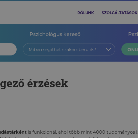
RÓLUNK
SZOLGÁLTATÁSOK
Pszichológus kereső
Psz
Miben segíthet szakemberünk?
ONL
rgező érzések
tudástárként
is funkcionál, ahol több mint 4000 tudományos ism