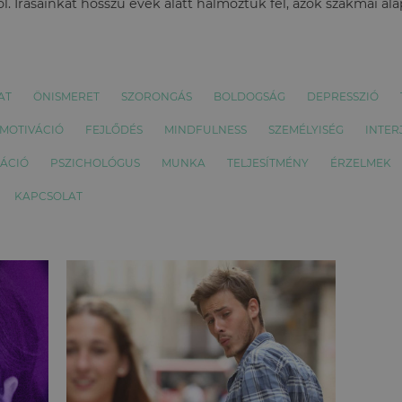
l. Írásainkat hosszú évek alatt halmoztuk fel, azok szakmai al
AT
ÖNISMERET
SZORONGÁS
BOLDOGSÁG
DEPRESSZIÓ
MOTIVÁCIÓ
FEJLŐDÉS
MINDFULNESS
SZEMÉLYISÉG
INTER
ÁCIÓ
PSZICHOLÓGUS
MUNKA
TELJESÍTMÉNY
ÉRZELMEK
KAPCSOLAT