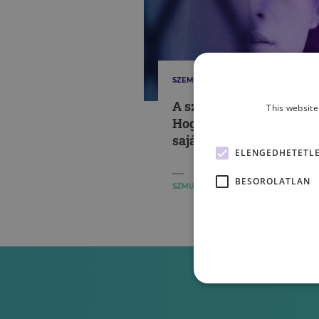
SZEMÉLYISÉG
A szégyen börtönében –
This website
Hogyan zár el minket
saját magunktól?
ELENGEDHETETL
BESOROLATLAN
SZMUTKU BERNADETT