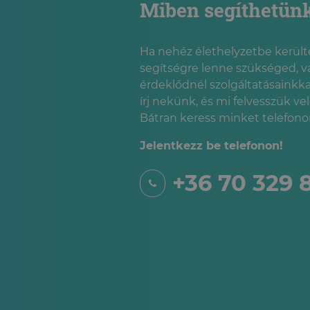
Miben segíthetün
Ha nehéz élethelyzetbe kerülté
segítségre lenne szükséged, v
érdeklődnél szolgáltatásainkka
írj nekünk, és mi felvesszük ve
Bátran keress minket telefonon
Jelentkezz be telefonon!
+36 70 329 