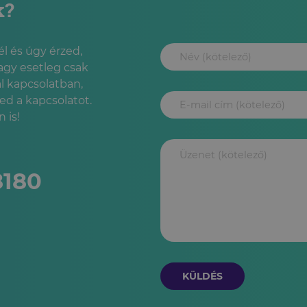
k?
l és úgy érzed,
agy esetleg csak
l kapcsolatban,
led a kapcsolatot.
 is!
8180
KÜLDÉS