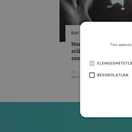
ÉLET & PSZICHOLÓGIA
Normatív kríziseink – 
This website
eriksoni
személyiségfejlődés
ELENGEDHETETL
BESOROLATLAN
NAGY VANDA