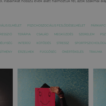
l. Írásainkat hosszú évek alatt halmoztuk fel, azok szakmai al
IÁLIS ELMÉLET
PSZICHOSZOCIÁLIS FEJLŐDÉSELMÉLET
PÁRKAPC
RESSZIÓ
TERÁPIA
CSALÁD
MEGKÜZDÉS
SZERELEM
PSZ
ÉLYISÉG
INTERJÚ
KÖTŐDÉS
STRESSZ
SPORTPSZICHOLÓGI
SÍTMÉNY
ÉRZELMEK
FÜGGŐSÉG
ÖNÉRTÉKELÉS
TRAUMA