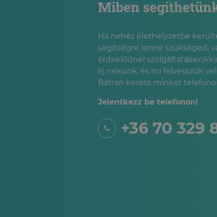
Miben segíthetün
Ha nehéz élethelyzetbe kerülté
segítségre lenne szükséged, v
érdeklődnél szolgáltatásainkka
írj nekünk, és mi felvesszük ve
Bátran keress minket telefonon
Jelentkezz be telefonon!
+36 70 329 