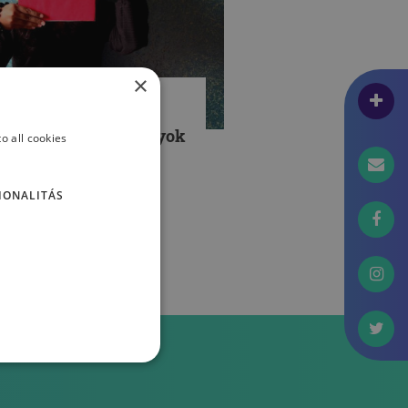
×
EMÉLYISÉG
larc mögött – ki vagyok
o all cookies
n? I. rész
IONALITÁS
ÉKÁCS ZSÓFIA