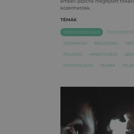
emberi psziché megfejtett titkairó
közérthetőek.
TÉMÁK
PSZICHOSZOCIÁLIS
PSZICHOSZOC
SZORONGÁS
BOLDOGSÁG
DEP
FEJLŐDÉS
MINDFULNESS
SZEM
PSZICHOLÓGUS
MUNKA
TELJE