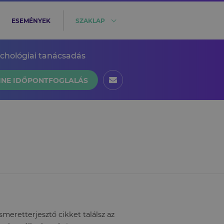
ESEMÉNYEK
SZAKLAP
ichológiai tanácsadás
INE IDŐPONTFOGLALÁS
eretterjesztő cikket találsz az