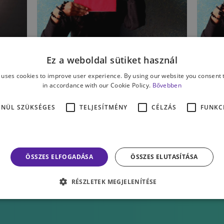
SZEMÉLYISÉG
SZ
Ez a weboldal sütiket használ
az
Álarc mögött – ki vagyok
Á
 uses cookies to improve user experience. By using our website you consent t
én? II. rész
é
in accordance with our Cookie Policy.
Bővebben
ENÜL SZÜKSÉGES
TELJESÍTMÉNY
CÉLZÁS
FUNKC
SZÉKÁCS ZSÓFIA
SZ
ÖSSZES ELFOGADÁSA
ÖSSZES ELUTASÍTÁSA
RÉSZLETEK MEGJELENÍTÉSE