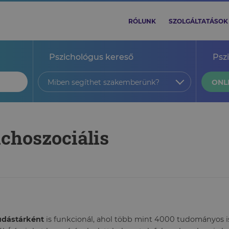
RÓLUNK
SZOLGÁLTATÁSOK
Pszichológus kereső
Psz
Miben segíthet szakemberünk?
ONL
ichoszociális
tudástárként
is funkcionál, ahol több mint 4000 tudományos ism