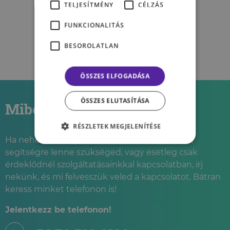
TELJESÍTMÉNY
CÉLZÁS
ürességérzés tapasztalata
FUNKCIONALITÁS
HEIDL ANIKÓ
BESOROLATLAN
ÖSSZES ELFOGADÁSA
ÖSSZES ELUTASÍTÁSA
Miben segíthetünk?
RÉSZLETEK MEGJELENÍTÉSE
Ha nehéz élethelyzetbe kerültél és úgy érzed,
segítségre lenne szükséged, vagy esetleg csak
érdeklődnél szolgáltatásainkkal kapcsolatban, írj
nekünk, és mi felvesszük veled a kapcsolatot. Bátran
keress minket telefonon is!
Jelentkezz be telefonon!