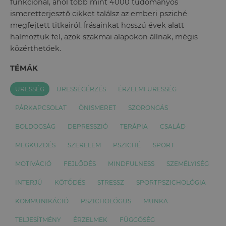
funkcionál, ahol több mint 4000 tudományos
ismeretterjesztő cikket találsz az emberi psziché
megfejtett titkairól. Írásainkat hosszú évek alatt
halmoztuk fel, azok szakmai alapokon állnak, mégis
közérthetőek.
TÉMÁK
ÜRESSÉG
ÜRESSÉGÉRZÉS
ÉRZELMI ÜRESSÉG
PÁRKAPCSOLAT
ÖNISMERET
SZORONGÁS
BOLDOGSÁG
DEPRESSZIÓ
TERÁPIA
CSALÁD
MEGKÜZDÉS
SZERELEM
PSZICHÉ
SPORT
MOTIVÁCIÓ
FEJLŐDÉS
MINDFULNESS
SZEMÉLYISÉG
INTERJÚ
KÖTŐDÉS
STRESSZ
SPORTPSZICHOLÓGIA
KOMMUNIKÁCIÓ
PSZICHOLÓGUS
MUNKA
TELJESÍTMÉNY
ÉRZELMEK
FÜGGŐSÉG