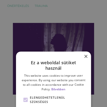
ÖNÉRTÉKELÉS
TRAUMA
×
Ez a weboldal sütiket
használ
This website uses cookies to improve user
experience. By using our website you consent
to all cookies in accordance with our Cookie
Policy.
Bővebben
SZEMÉLYISÉG
ELENGEDHETETLENÜL
„Itt nincsenek érzelmek, és én
SZÜKSÉGES
magam sem vagyok” – Az